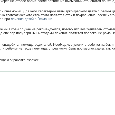
через некоторое время после появления высыпаний становится понятно, 
ли пневмонии. Для него характерны язвы ярко-красного цвета с белым 
 травматического стоматита является отек и покраснение, после чего 
ься при
лечение детей в Германии
.
е ни в коем случае не рекомендуется, потому что возбудителем стомати
. До сих пор популярными методами лечения является полоскание ромаш
 понадобится помощь родителей. Необходимо уложить ребенка на бок и 
ли ребенку нет еще полугода, спреи могут быть противопоказаны, так к
еще и обработка язвочек.