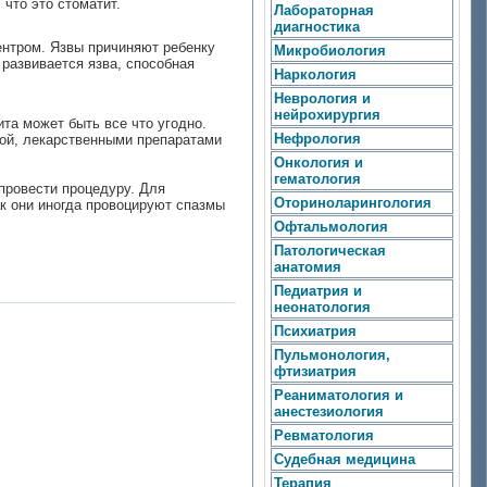
что это стоматит.
Лабораторная
диагностика
центром. Язвы причиняют ребенку
Микробиология
развивается язва, способная
Наркология
Неврология и
нейрохирургия
та может быть все что угодно.
Нефрология
кой, лекарственными препаратами
Онкология и
гематология
провести процедуру. Для
Оториноларингология
ак они иногда провоцируют спазмы
Офтальмология
Патологическая
анатомия
Педиатрия и
неонатология
Психиатрия
Пульмонология,
фтизиатрия
Реаниматология и
анестезиология
Ревматология
Судебная медицина
Терапия