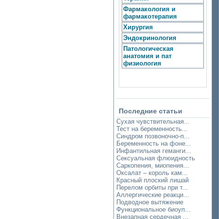
Фармакология и
фармакотерапия
Хирургия
Эндокринология
Патологическая
анатомия и пат
физиология
Последние статьи
Сухая чувствительная...
Тест на беременность...
Синдром позвоночно-п...
Беременность на фоне...
Инфантильная геманги...
Сексуальная флюидность
Саркопения, миопения...
Оксалат – король кам...
Красный плоский лишай
Перелом орбиты при т...
Аллергические реакци...
Подводное вытяжение
Функциональное биоуп...
Внезапная сердечная ...