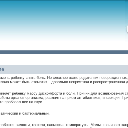
ие
омочь ребенку снять боль. Но сложнее всего родителям новорожденных, 
о плача может быть стоматит – довольно неприятная и распространенная 
ичиняет ребенку массу дискомфорта и боли. Причин для возникновения с
боты органов организма, реакция на прием антибиотиков, инфекции. Пр
те пробовал все на вкус.
матический и бактериальный.
лабости, вялости, кашеля, насморка, температуры. Малыш начинает кап