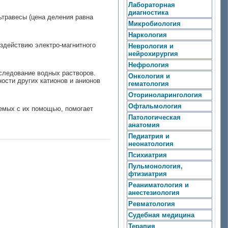
Лабораторная
диагностика
ьтравесы (цена деления равна
Микробиология
Наркология
оздействию электро-магнитного
Неврология и
нейрохирургия
Нефрология
следование водных растворов.
Онкология и
ости других катионов и анионов
гематология
Оториноларингология
Офтальмология
емых с их помощью, помогает
Патологическая
анатомия
Педиатрия и
неонатология
Психиатрия
Пульмонология,
фтизиатрия
Реаниматология и
анестезиология
Ревматология
Судебная медицина
Терапия