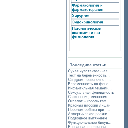
Фармакология и
фармакотерапия
Хирургия
Эндокринология
Патологическая
анатомия и пат
физиология
Последние статьи
Сухая чувствительная...
Тест на беременность...
Синдром позвоночно-п...
Беременность на фоне...
Инфантильная геманги...
Сексуальная флюидность
Саркопения, миопения...
Оксалат – король кам...
Красный плоский лишай
Перелом орбиты при т...
Аллергические реакци...
Подводное вытяжение
Функциональное биоуп...
Внезапная сердечная ...