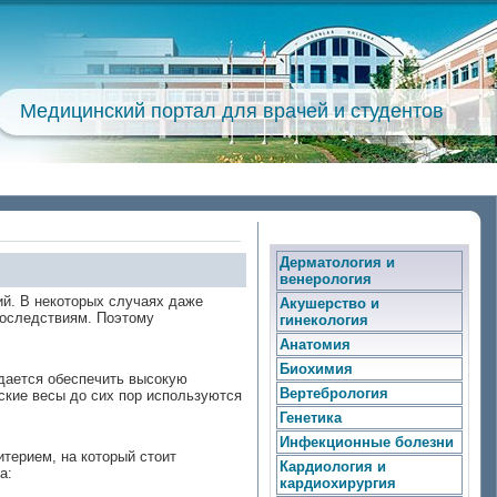
Медицинский портал для врачей и студентов
Дерматология и
венерология
ий. В некоторых случаях даже
Акушерство и
 последствиям. Поэтому
гинекология
Анатомия
Биохимия
удается обеспечить высокую
Вертебрология
ские весы до сих пор используются
Генетика
Инфекционные болезни
итерием, на который стоит
Кардиология и
а:
кардиохирургия