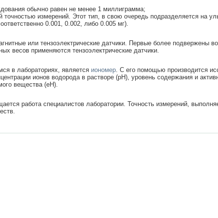
удования обычно равен не менее 1 миллиграмма;
й точностью измерений. Этот тип, в свою очередь подразделяется на ул
(соответственно 0.001, 0.002, либо 0.005 мг).
агнитные или тензоэлектрические датчики. Первые более подвержены в
рных весов применяются тензоэлектрические датчики.
ся в лабораториях, является
иономер
. С его помощью производится ис
ентрации ионов водорода в растворе (pH), уровень содержания и активн
мого вещества (eH).
ается работа специалистов лаборатории. Точность измерений, выполня
еств.