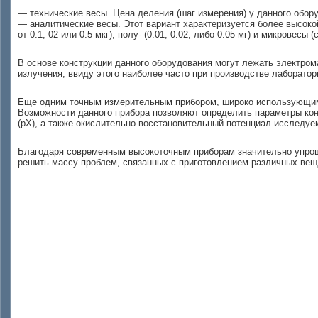
— технические весы. Цена деления (шаг измерения) у данного обор
— аналитические весы. Этот вариант характеризуется более высоко
от 0.1, 02 или 0.5 мкг), полу- (0.01, 0.02, либо 0.05 мг) и микровесы 
В основе конструкции данного оборудования могут лежать электром
излучения, ввиду этого наиболее часто при производстве лаборато
Еще одним точным измерительным прибором, широко использующим
Возможности данного прибора позволяют определить параметры конц
(pX), а также окислительно-восстановительный потенциал исследуе
Благодаря современным высокоточным приборам значительно упрощ
решить массу проблем, связанных с приготовлением различных вещ