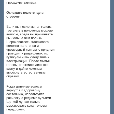
процедуру завивки.
Отложите полотенце в
сторону
Если вы после мытья головы
треплете в полотенце мокрые
волосы, вреда вы причиняете
им больше чем пользы.
Шероховатость хлопкового
волокна полотенца и
чрезмерный контакт с прядями
приводит к разрушению их
кутикулы и как следствие к
электризации. После мытья
головы, отожмите лишнюю
влагу и дайте локонам
высохнуть естественным
образом.
Когда длинные волосы
вернутся к здоровому
состоянию, используйте
расческу с редкими зубьями.
Щеткой лучше только
массировать кожу головы
перед сном.