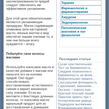
наэлектризованности прядей
Терапия
следует обеспечить им
Фармакология и
эффективное увлажнение.
фармакотерапия
Хирургия
Для этой цели обязательными
являются увлажняющие
Эндокринология
процедуры. Маски содержащие
Патологическая
оливковое (или касторовое)
анатомия и пат
масло, яичные желтки и мед
физиология
обеспечат вашим локонам то, в
чем они больше всего
нуждаются – влагу.
Побалуйте свои волосы
маслами
Последние статьи
Сухая чувствительная...
Используйте кокосовое масло в
Тест на беременность...
качестве добавки к маскам или
Синдром позвоночно-п...
наносите его на кончики
Беременность на фоне...
прядей. Оно будет
Инфантильная геманги...
способствовать
Сексуальная флюидность
восстановлению естественного
Саркопения, миопения...
сияния и вернет жизненную
Оксалат – король кам...
силу локонам. Если вы
Красный плоский лишай
мечтаете о блестящих длинных
Перелом орбиты при т...
волосах, то кокосовое масло
Аллергические реакци...
идеальный продукт для их
Подводное вытяжение
восстановления в домашних
Функциональное биоуп...