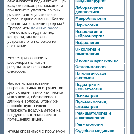
кардиохирургия
отказываются подчиняться. При
каждом взмахе расческой или
Лабораторная
при попытке уложить локоны
диагностика
руками, они «пушатся» как
Микробиология
сумасшедшие антенны. Как же
справиться с такими прядями?
Наркология
Прежде чем
длинные волосы
Неврология и
полностью выйдут из под
нейрохирургия
контроля, мы должны
устранить это неловкое их
Нефрология
состояние.
Онкология и
гематология
Наэлектризованность
Оториноларингология
шевелюры является
результатом нескольких
Офтальмология
факторов.
Патологическая
анатомия
Частое использование
Педиатрия и
нагревательных инструментов
неонатология
для укладки, таких как плойка
Психиатрия
или утюжки, обезвоживает
длинные волосы. Этому же
Пульмонология,
способствуют низкая
фтизиатрия
влажность воздуха летом на
Реаниматология и
воздухе и в отапливаемых
анестезиология
помещениях зимой.
Ревматология
Судебная медицина
Чтобы справиться с проблемой