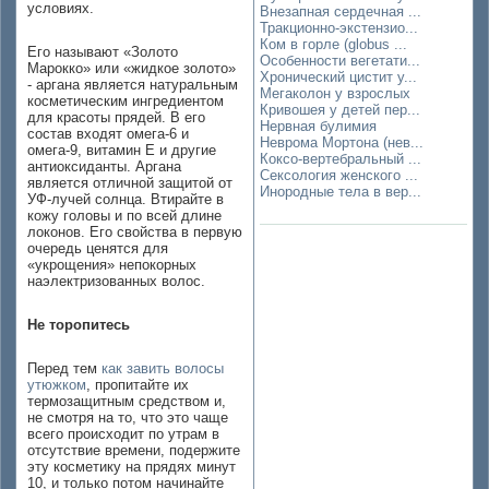
условиях.
Внезапная сердечная ...
Тракционно-экстензио...
Ком в горле (globus ...
Его называют «Золото
Особенности вегетати...
Марокко» или «жидкое золото»
Хронический цистит у...
- аргана является натуральным
Мегаколон у взрослых
косметическим ингредиентом
Кривошея у детей пер...
для красоты прядей. В его
Нервная булимия
состав входят омега-6 и
Неврома Мортона (нев...
омега-9, витамин Е и другие
Коксо-вертебральный ...
антиоксиданты. Аргана
Сексология женского ...
является отличной защитой от
Инородные тела в вер...
УФ-лучей солнца. Втирайте в
кожу головы и по всей длине
локонов. Его свойства в первую
очередь ценятся для
«укрощения» непокорных
наэлектризованных волос.
Не торопитесь
Перед тем
как завить волосы
утюжком
, пропитайте их
термозащитным средством и,
не смотря на то, что это чаще
всего происходит по утрам в
отсутствие времени, подержите
эту косметику на прядях минут
10, и только потом начинайте