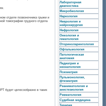
Лабораторная
диагностика
ях.
Микробиология
Наркология
дном отделе позвоночника грыжи и
сной томографии грудного отдела
Неврология и
нейрохирургия
Нефрология
Онкология и
гематология
Оториноларингология
Офтальмология
Патологическая
анатомия
Педиатрия и
неонатология
Психиатрия
Пульмонология,
фтизиатрия
Реаниматология и
анестезиология
РТ будет целесообразно в таких
Ревматология
Судебная медицина
Терапия