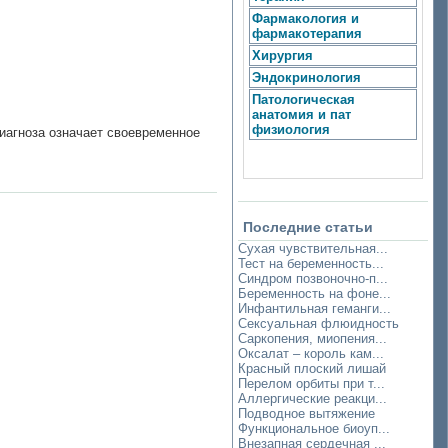
Фармакология и
фармакотерапия
Хирургия
Эндокринология
Патологическая
анатомия и пат
физиология
иагноза означает своевременное
Последние статьи
Сухая чувствительная...
Тест на беременность...
Синдром позвоночно-п...
Беременность на фоне...
Инфантильная геманги...
Сексуальная флюидность
Саркопения, миопения...
Оксалат – король кам...
Красный плоский лишай
Перелом орбиты при т...
Аллергические реакци...
Подводное вытяжение
Функциональное биоуп...
Внезапная сердечная ...