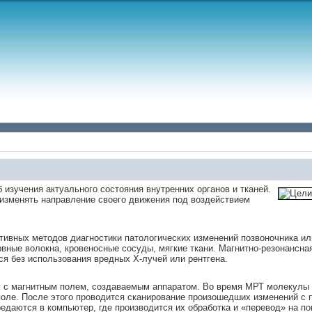
изучения актуального состояния внутренних органов и тканей.
 изменять направление своего движения под воздействием
тивных методов диагностики патологических изменений позвоночника ил
рвные волокна, кровеносные сосуды, мягкие ткани. Магнитно-резонансна
ся без использования вредных Х-лучей или рентгена.
 с магнитным полем, создаваемым аппаратом. Во время МРТ молекулы 
 поле. После этого проводится сканирование произошедших изменений 
даются в компьютер, где производится их обработка и «перевод» на по