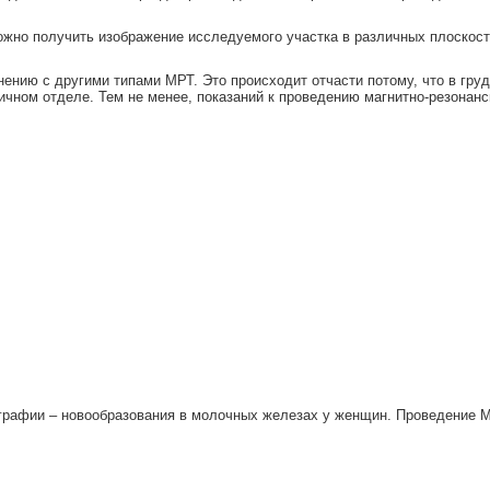
ожно получить изображение исследуемого участка в различных плоскост
нению с другими типами МРТ. Это происходит отчасти потому, что в гру
ничном отделе. Тем не менее, показаний к проведению магнитно-резонан
ографии – новообразования в молочных железах у женщин. Проведение М