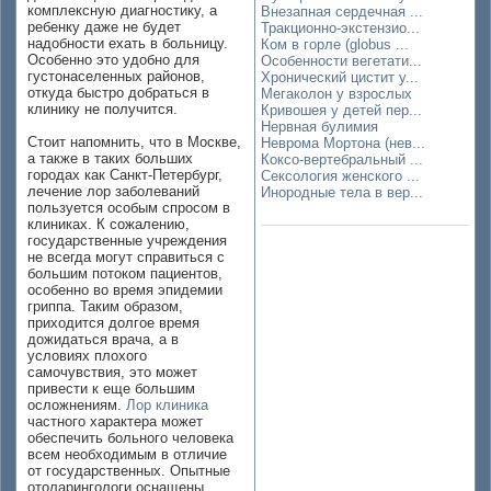
комплексную диагностику, а
Внезапная сердечная ...
ребенку даже не будет
Тракционно-экстензио...
надобности ехать в больницу.
Ком в горле (globus ...
Особенно это удобно для
Особенности вегетати...
густонаселенных районов,
Хронический цистит у...
откуда быстро добраться в
Мегаколон у взрослых
клинику не получится.
Кривошея у детей пер...
Нервная булимия
Стоит напомнить, что в Москве,
Неврома Мортона (нев...
а также в таких больших
Коксо-вертебральный ...
городах как Санкт-Петербург,
Сексология женского ...
лечение лор заболеваний
Инородные тела в вер...
пользуется особым спросом в
клиниках. К сожалению,
государственные учреждения
не всегда могут справиться с
большим потоком пациентов,
особенно во время эпидемии
гриппа. Таким образом,
приходится долгое время
дожидаться врача, а в
условиях плохого
самочувствия, это может
привести к еще большим
осложнениям.
Лор клиника
частного характера может
обеспечить больного человека
всем необходимым в отличие
от государственных. Опытные
отоларингологи оснащены