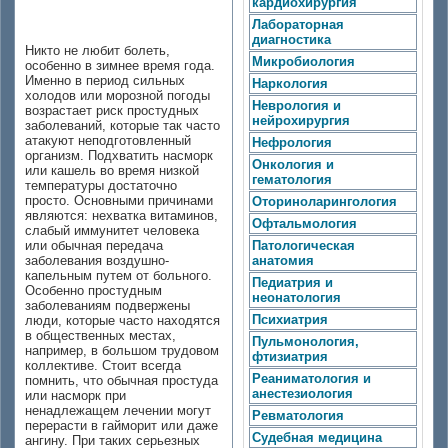
кардиохирургия
Лабораторная
диагностика
Никто не любит болеть,
Микробиология
особенно в зимнее время года.
Именно в период сильных
Наркология
холодов или морозной погоды
Неврология и
возрастает риск простудных
нейрохирургия
заболеваний, которые так часто
атакуют неподготовленный
Нефрология
организм. Подхватить насморк
Онкология и
или кашель во время низкой
гематология
температуры достаточно
просто. Основными причинами
Оториноларингология
являются: нехватка витаминов,
Офтальмология
слабый иммунитет человека
или обычная передача
Патологическая
заболевания воздушно-
анатомия
капельным путем от больного.
Педиатрия и
Особенно простудным
неонатология
заболеваниям подвержены
Психиатрия
люди, которые часто находятся
в общественных местах,
Пульмонология,
например, в большом трудовом
фтизиатрия
коллективе. Стоит всегда
Реаниматология и
помнить, что обычная простуда
анестезиология
или насморк при
ненадлежащем лечении могут
Ревматология
перерасти в гайморит или даже
Судебная медицина
ангину. При таких серьезных