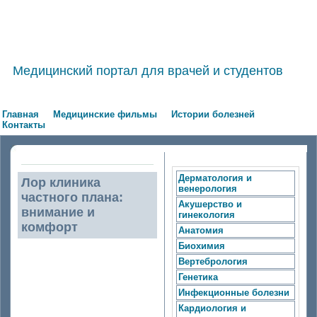
Медицинский портал для врачей и студентов
Главная
Медицинские фильмы
Истории болезней
Контакты
Дерматология и
Лор клиника
венерология
частного плана:
Акушерство и
внимание и
гинекология
комфорт
Анатомия
Биохимия
Вертебрология
Лор клиника
Генетика
частного плана:
Инфекционные болезни
внимание и
Кардиология и
комфорт