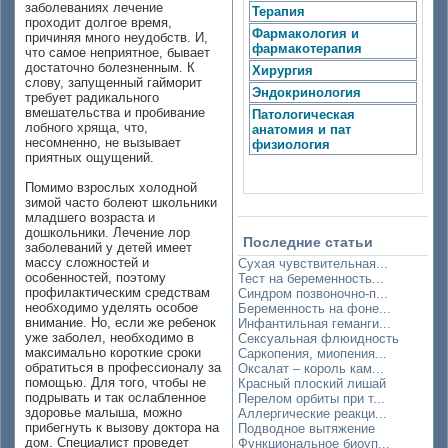
заболеваниях лечение
Терапия
проходит долгое время,
Фармакология и
причиняя много неудобств. И,
фармакотерапия
что самое неприятное, бывает
достаточно болезненным. К
Хирургия
слову, запущенный гайморит
Эндокринология
требует радикального
вмешательства и пробивание
Патологическая
лобного хряща, что,
анатомия и пат
несомненно, не вызывает
физиология
приятных ощущений.
Помимо взрослых холодной
зимой часто болеют школьники
младшего возраста и
дошкольники. Лечение лор
Последние статьи
заболеваний у детей имеет
массу сложностей и
Сухая чувствительная...
особенностей, поэтому
Тест на беременность...
профилактическим средствам
Синдром позвоночно-п...
необходимо уделять особое
Беременность на фоне...
внимание. Но, если же ребенок
Инфантильная геманги...
уже заболел, необходимо в
Сексуальная флюидность
максимально короткие сроки
Саркопения, миопения...
обратиться в профессионалу за
Оксалат – король кам...
помощью. Для того, чтобы не
Красный плоский лишай
подрывать и так ослабленное
Перелом орбиты при т...
здоровье малыша, можно
Аллергические реакци...
прибегнуть к вызову доктора на
Подводное вытяжение
дом. Специалист проведет
Функциональное биоуп...