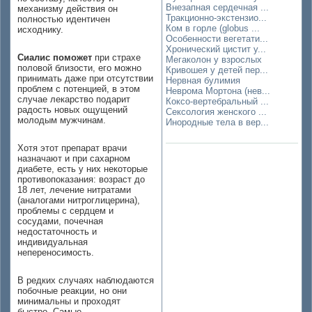
Внезапная сердечная ...
механизму действия он
Тракционно-экстензио...
полностью идентичен
Ком в горле (globus ...
исходнику.
Особенности вегетати...
Хронический цистит у...
Сиалис поможет
при страхе
Мегаколон у взрослых
половой близости, его можно
Кривошея у детей пер...
принимать даже при отсутствии
Нервная булимия
проблем с потенцией, в этом
Неврома Мортона (нев...
случае лекарство подарит
Коксо-вертебральный ...
радость новых ощущений
Сексология женского ...
молодым мужчинам.
Инородные тела в вер...
Хотя этот препарат врачи
назначают и при сахарном
диабете, есть у них некоторые
противопоказания: возраст до
18 лет, лечение нитратами
(аналогами нитроглицерина),
проблемы с сердцем и
сосудами, почечная
недостаточность и
индивидуальная
непереносимость.
В редких случаях наблюдаются
побочные реакции, но они
минимальны и проходят
быстро. Самые