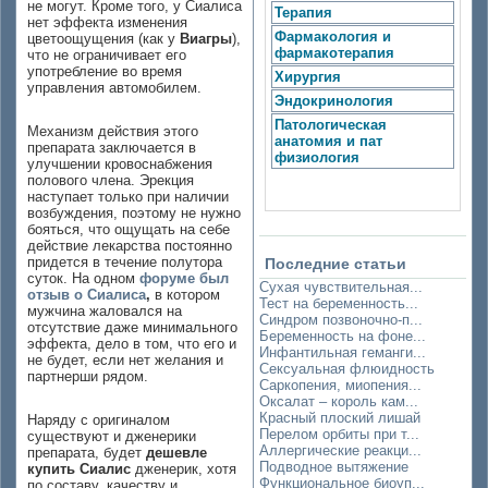
не могут. Кроме того, у Сиалиса
Терапия
нет эффекта изменения
Фармакология и
цветоощущения (как у
Виагры
),
фармакотерапия
что не ограничивает его
употребление во время
Хирургия
управления автомобилем.
Эндокринология
Патологическая
Механизм действия этого
анатомия и пат
препарата заключается в
физиология
улучшении кровоснабжения
полового члена. Эрекция
наступает только при наличии
возбуждения, поэтому не нужно
бояться, что ощущать на себе
действие лекарства постоянно
придется в течение полутора
Последние статьи
суток. На одном
форуме был
Сухая чувствительная...
отзыв о Сиалиса
,
в котором
Тест на беременность...
мужчина жаловался на
Синдром позвоночно-п...
отсутствие даже минимального
Беременность на фоне...
эффекта, дело в том, что его и
Инфантильная геманги...
не будет, если нет желания и
Сексуальная флюидность
партнерши рядом.
Саркопения, миопения...
Оксалат – король кам...
Красный плоский лишай
Наряду с оригиналом
Перелом орбиты при т...
существуют и дженерики
Аллергические реакци...
препарата, будет
дешевле
Подводное вытяжение
купить Сиалис
дженерик, хотя
Функциональное биоуп...
по составу, качеству и