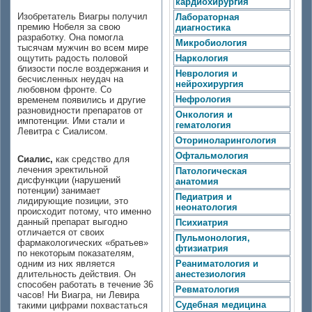
кардиохирургия
Изобретатель Виагры получил
Лабораторная
премию Нобеля за свою
диагностика
разработку. Она помогла
Микробиология
тысячам мужчин во всем мире
ощутить радость половой
Наркология
близости после воздержания и
Неврология и
бесчисленных неудач на
нейрохирургия
любовном фронте. Со
Нефрология
временем появились и другие
разновидности препаратов от
Онкология и
импотенции. Ими стали и
гематология
Левитра с Сиалисом.
Оториноларингология
Офтальмология
Сиалис,
как средство для
лечения эректильной
Патологическая
дисфункции (нарушений
анатомия
потенции) занимает
Педиатрия и
лидирующие позиции, это
неонатология
происходит потому, что именно
данный препарат выгодно
Психиатрия
отличается от своих
Пульмонология,
фармакологических «братьев»
фтизиатрия
по некоторым показателям,
одним из них является
Реаниматология и
длительность действия. Он
анестезиология
способен работать в течение 36
Ревматология
часов! Ни Виагра, ни Левира
Судебная медицина
такими цифрами похвастаться