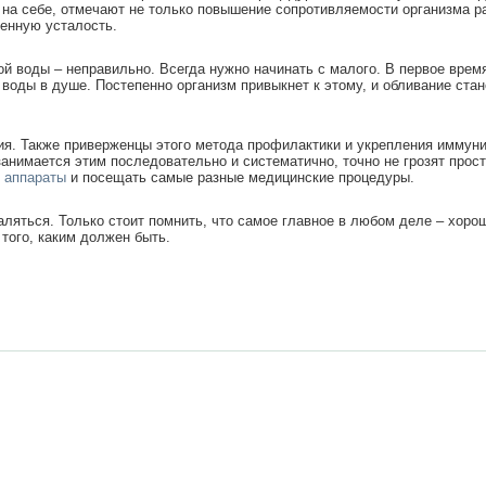
то на себе, отмечают не только повышение сопротивляемости организма 
женную усталость.
й воды – неправильно. Всегда нужно начинать с малого. В первое время
оды в душе. Постепенно организм привыкнет к этому, и обливание стан
ния. Также приверженцы этого метода профилактики и укрепления иммун
 занимается этим последовательно и систематично, точно не грозят прос
 аппараты
и посещать самые разные медицинские процедуры.
ляться. Только стоит помнить, что самое главное в любом деле – хороше
 того, каким должен быть.