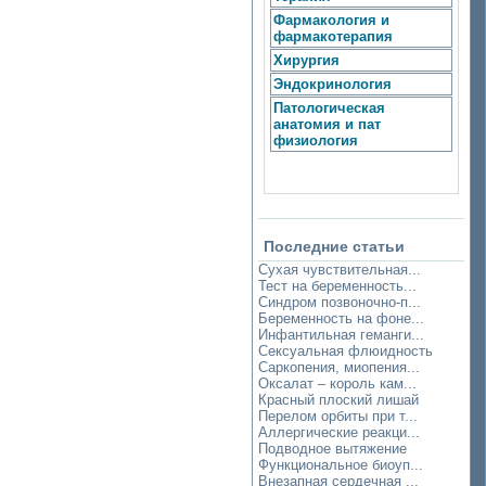
Фармакология и
фармакотерапия
Хирургия
Эндокринология
Патологическая
анатомия и пат
физиология
Последние статьи
Сухая чувствительная...
Тест на беременность...
Синдром позвоночно-п...
Беременность на фоне...
Инфантильная геманги...
Сексуальная флюидность
Саркопения, миопения...
Оксалат – король кам...
Красный плоский лишай
Перелом орбиты при т...
Аллергические реакци...
Подводное вытяжение
Функциональное биоуп...
Внезапная сердечная ...