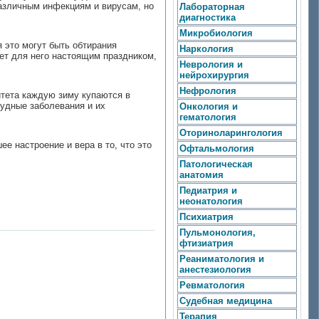
различным инфекциям и вирусам, но
Лабораторная
диагностика
Микробиология
 это могут быть обтирания
Наркология
ет для него настоящим праздником,
Неврология и
нейрохирургия
Нефрология
итета каждую зиму купаются в
тудные заболевания и их
Онкология и
гематология
Оториноларингология
е настроение и вера в то, что это
Офтальмология
Патологическая
анатомия
Педиатрия и
неонатология
Психиатрия
Пульмонология,
фтизиатрия
Реаниматология и
анестезиология
Ревматология
Судебная медицина
Терапия