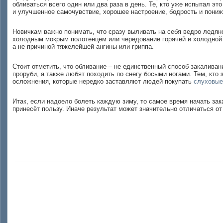
обливаться всего один или два раза в день. Те, кто уже испытал э
и улучшенное самочувствие, хорошее настроение, бодрость и пони
Новичкам важно понимать, что сразу выливать на себя ведро ледяно
холодным мокрым полотенцем или чередование горячей и холодной в
а не причиной тяжелейшей ангины или гриппа.
Стоит отметить, что обливание – не единственный способ закалива
проруби, а также любят походить по снегу босыми ногами. Тем, кто
осложнения, которые нередко заставляют людей покупать
слуховые
Итак, если надоело болеть каждую зиму, то самое время начать зака
принесёт пользу. Иначе результат может значительно отличаться от