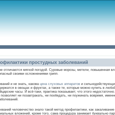
рофилактики простудных заболеваний
не отличаются мягкой погодой. Суровые морозы, метели, повышенная вл
опасный своими осложнениями грипп.
ваний и не знать, какова
цена слуховых аппаратов
и сильнодействующих
ержатся в овощах и фруктах, а также те, которые можно купить в любой 
царские часы. И всё-таки, практика показывает, что этого недостаточн
 позволяет ни позавтракать, ни пообедать, ни поужинать вовремя, имен
аболеваний.
ваний человечество знало такой метод профилактики, как закаливание
иальных вложений, кроме того, сама процедура занимает буквально пар