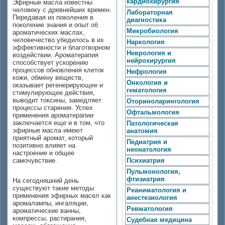
кардиохирургия
Эфирные масла известны
человеку с древнейших времен.
Лабораторная
Передавая из поколения в
диагностика
поколение знания и опыт об
Микробиология
ароматических маслах,
человечество убедилось в их
Наркология
эффективности и благотворном
Неврология и
воздействии. Ароматерапия
нейрохирургия
способствует ускорению
процессов обновления клеток
Нефрология
кожи, обмену веществ,
Онкология и
оказывает регенерирующее и
гематология
стимулирующее действия,
выводит токсины, замедляет
Оториноларингология
процессы старения. Успех
Офтальмология
применения ароматерапии
заключается еще и в том, что
Патологическая
эфирные масла имеют
анатомия
приятный аромат, который
Педиатрия и
позитивно влияет на
неонатология
настроение и общее
самочувствие.
Психиатрия
Пульмонология,
фтизиатрия
На сегодняшний день
существуют такие методы
Реаниматология и
применения эфирных масел как
анестезиология
аромалампы, ингаляции,
Ревматология
ароматические ванны,
компрессы, растирания,
Судебная медицина