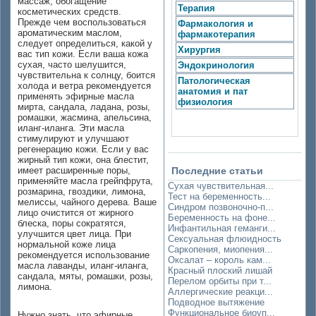
массаж, обогащение
Терапия
косметических средств.
Прежде чем воспользоваться
Фармакология и
ароматическим маслом,
фармакотерапия
следует определиться, какой у
Хирургия
вас тип кожи. Если ваша кожа
сухая, часто шелушится,
Эндокринология
чувствительна к солнцу, боится
Патологическая
холода и ветра рекомендуется
анатомия и пат
применять эфирные масла
физиология
мирта, сандала, ладана, розы,
ромашки, жасмина, апельсина,
иланг-иланга. Эти масла
стимулируют и улучшают
регенерацию кожи. Если у вас
жирный тип кожи, она блестит,
имеет расширенные поры,
Последние статьи
применяйте масла грейпфрута,
Сухая чувствительная...
розмарина, гвоздики, лимона,
Тест на беременность...
мелиссы, чайного дерева. Ваше
Синдром позвоночно-п...
лицо очистится от жирного
Беременность на фоне...
блеска, поры сократятся,
Инфантильная геманги...
улучшится цвет лица. При
Сексуальная флюидность
нормальной коже лица
Саркопения, миопения...
рекомендуется использование
Оксалат – король кам...
масла лаванды, иланг-иланга,
Красный плоский лишай
сандала, мяты, ромашки, розы,
Перелом орбиты при т...
лимона.
Аллергические реакци...
Подводное вытяжение
Функциональное биоуп...
Нужно знать, что эфирные