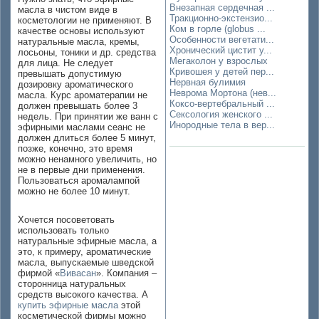
Внезапная сердечная ...
масла в чистом виде в
Тракционно-экстензио...
косметологии не применяют. В
Ком в горле (globus ...
качестве основы используют
Особенности вегетати...
натуральные масла, кремы,
Хронический цистит у...
лосьоны, тоники и др. средства
Мегаколон у взрослых
для лица. Не следует
Кривошея у детей пер...
превышать допустимую
Нервная булимия
дозировку ароматического
Неврома Мортона (нев...
масла. Курс ароматерапии не
Коксо-вертебральный ...
должен превышать более 3
Сексология женского ...
недель. При принятии же ванн с
Инородные тела в вер...
эфирными маслами сеанс не
должен длиться более 5 минут,
позже, конечно, это время
можно ненамного увеличить, но
не в первые дни применения.
Пользоваться аромалампой
можно не более 10 минут.
Хочется посоветовать
использовать только
натуральные эфирные масла, а
это, к примеру, ароматические
масла, выпускаемые шведской
фирмой «
Вивасан
». Компания –
сторонница натуральных
средств высокого качества. А
купить эфирные масла
этой
косметической фирмы можно