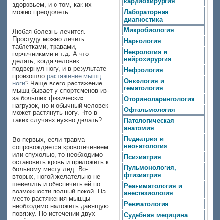
кардиохирургия
здоровьем, и о том, как их
можно преодолеть.
Лабораторная
диагностика
Микробиология
Любая болезнь лечится.
Простуду можно лечить
Наркология
таблетками, травами,
Неврология и
горчичниками и т.д. А что
нейрохирургия
делать, когда человек
подвернул ногу, и в результате
Нефрология
произошло
растяжение мышц
Онкология и
ноги
? Чаще всего растяжение
гематология
мышц бывает у спортсменов из-
за больших физических
Оториноларингология
нагрузок, но и обычный человек
Офтальмология
может растянуть ногу. Что в
таких случаях нужно делать?
Патологическая
анатомия
Педиатрия и
Во-первых, если травма
неонатология
сопровождается кровотечением
или опухолью, то необходимо
Психиатрия
остановить кровь и приложить к
Пульмонология,
больному месту лед. Во-
фтизиатрия
вторых, ногой желательно не
шевелить и обеспечить ей по
Реаниматология и
возможности полный покой. На
анестезиология
место растяжения мышцы
Ревматология
необходимо наложить давящую
повязку. По истечении двух
Судебная медицина