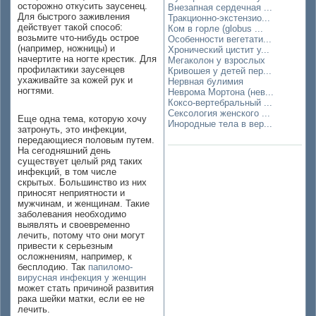
осторожно откусить заусенец.
Внезапная сердечная ...
Для быстрого заживления
Тракционно-экстензио...
действует такой способ:
Ком в горле (globus ...
возьмите что-нибудь острое
Особенности вегетати...
(например, ножницы) и
Хронический цистит у...
начертите на ногте крестик. Для
Мегаколон у взрослых
профилактики заусенцев
Кривошея у детей пер...
ухаживайте за кожей рук и
Нервная булимия
ногтями.
Неврома Мортона (нев...
Коксо-вертебральный ...
Сексология женского ...
Еще одна тема, которую хочу
Инородные тела в вер...
затронуть, это инфекции,
передающиеся половым путем.
На сегодняшний день
существует целый ряд таких
инфекций, в том числе
скрытых. Большинство из них
приносят неприятности и
мужчинам, и женщинам. Такие
заболевания необходимо
выявлять и своевременно
лечить, потому что они могут
привести к серьезным
осложнениям, например, к
бесплодию. Так
папиломо-
вирусная инфекция у женщин
может стать причиной развития
рака шейки матки, если ее не
лечить.