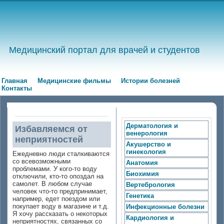
Медицинский портал для врачей и студентов
Главная
Медицинские фильмы
Истории болезней
Контакты
Дерматология и
Избавляемся от
венерология
неприятностей
Акушерство и
гинекология
Ежедневно люди сталкиваются
со всевозможными
Анатомия
проблемами. У кого-то воду
Биохимия
отключили, кто-то опоздал на
самолет. В любом случае
Вертебрология
человек что-то предпринимает,
Генетика
например, едет поездом или
покупает воду в магазине и т.д.
Инфекционные болезни
Я хочу рассказать о некоторых
Кардиология и
неприятностях, связанных со