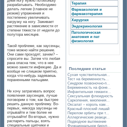
дней ногу нужно потихоньку
Терапия
разрабатывать. Необходимо
делать легкие (главное не
Фармакология и
резкие) упражнения и
фармакотерапия
постепенно увеличивать
Хирургия
нагрузку на ногу. Заживает
растяжение в зависимости от
Эндокринология
степени тяжести от недели до
Патологическая
полутора месяцев.
анатомия и пат
физиология
Такой проблеме, как заусенцы,
тоже можно найти решение.
Они сами проходят, зачем? –
спросите вы. Затем что любая
рана опасна тем, что в нее
можно занести инфекцию. Да и
Последние статьи
вообще не слишком приятно,
Сухая чувствительная...
когда что-нибудь задеваешь
Тест на беременность...
пораненными пальцами.
Синдром позвоночно-п...
Беременность на фоне...
Не хочу затрагивать вопрос
Инфантильная геманги...
появления заусенцев, лучше
Сексуальная флюидность
поговорим о том, как быстрее
Саркопения, миопения...
решить данную проблему. Во-
Оксалат – король кам...
первых, никогда заусенцы не
Красный плоский лишай
отрывайте и тем более не
Перелом орбиты при т...
отгрызайте! Во-вторых, нужно
Аллергические реакци...
распарить пальцы, взять
Подводное вытяжение
специальные щипчики и
Функциональное биоуп...