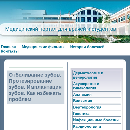
Медицинский портал для врачей и студентов
Главная
Медицинские фильмы
Истории болезней
Контакты
Дерматология и
Отбеливание зубов.
венерология
Протезирование
Акушерство и
зубов. Имплантация
гинекология
зубов. Как избежать
Анатомия
проблем
Биохимия
Вертебрология
Отбеливание зубов.
Генетика
Протезирование
Инфекционные болезни
зубов. Имплантация
Кардиология и
зубов. Как избежать