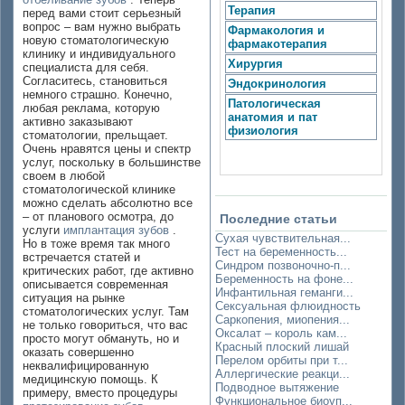
Терапия
перед вами стоит серьезный
вопрос – вам нужно выбрать
Фармакология и
новую стоматологическую
фармакотерапия
клинику и индивидуального
Хирургия
специалиста для себя.
Согласитесь, становиться
Эндокринология
немного страшно. Конечно,
Патологическая
любая реклама, которую
анатомия и пат
активно заказывают
физиология
стоматологии, прельщает.
Очень нравятся цены и спектр
услуг, поскольку в большинстве
своем в любой
стоматологической клинике
можно сделать абсолютно все
– от планового осмотра, до
Последние статьи
услуги
имплантация зубов
.
Сухая чувствительная...
Но в тоже время так много
Тест на беременность...
встречается статей и
Синдром позвоночно-п...
критических работ, где активно
Беременность на фоне...
описывается современная
Инфантильная геманги...
ситуация на рынке
Сексуальная флюидность
стоматологических услуг. Там
Саркопения, миопения...
не только говориться, что вас
Оксалат – король кам...
просто могут обмануть, но и
Красный плоский лишай
оказать совершенно
Перелом орбиты при т...
неквалифицированную
Аллергические реакци...
медицинскую помощь. К
Подводное вытяжение
примеру, вместо процедуры
Функциональное биоуп...