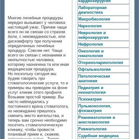
кардиохирургия
проблем
Лабораторная
диагностика
Многие лечебные процедуры
Микробиология
нередко вызывают у человека
Наркология
настоящий ужас. Причем чаще
всего он не связан со стразом
Неврология и
боли, с неизведанностью, или
нейрохирургия
дискомфорту при получении
Нефрология
определенных лечебных
процедур. Совсем нет. Чаще
Онкология и
всего он связан с незнанием и
гематология
неопытностью человека,
Оториноларингология
которому назначена та или иная
медицинская процедура.
Офтальмология
Но поскольку сегодня мы
Патологическая
будем говорить про
анатомия
стоматологические услуги, то и
примеры мы приведем на фоне
Педиатрия и
услуг клиник этого профиля.
неонатология
Возьмем простой пример. Вы
Психиатрия
часто наблюдались у
Пульмонология,
постоянного врача стоматолога,
фтизиатрия
но неожиданно пришлось
сменить место жительства, и
Реаниматология и
теперь вам срочно необходимо
анестезиология
посетить стоматологическую
Ревматология
клинику, чтобы провести
плановый прием и, скажем,
Судебная медицина
отбеливание зубов
. Теперь