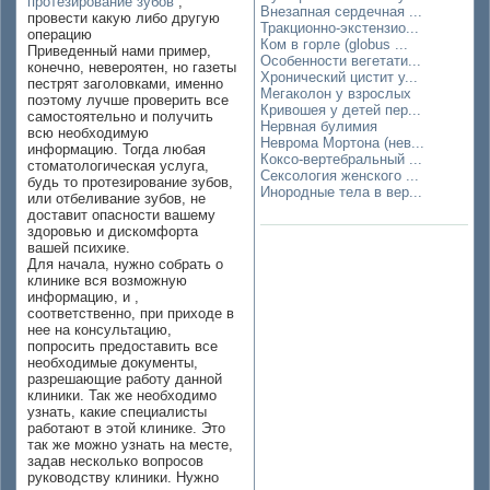
протезирование зубов
,
Внезапная сердечная ...
провести какую либо другую
Тракционно-экстензио...
операцию
Ком в горле (globus ...
Приведенный нами пример,
Особенности вегетати...
конечно, невероятен, но газеты
Хронический цистит у...
пестрят заголовками, именно
Мегаколон у взрослых
поэтому лучше проверить все
Кривошея у детей пер...
самостоятельно и получить
Нервная булимия
всю необходимую
Неврома Мортона (нев...
информацию. Тогда любая
Коксо-вертебральный ...
стоматологическая услуга,
Сексология женского ...
будь то протезирование зубов,
Инородные тела в вер...
или отбеливание зубов, не
доставит опасности вашему
здоровью и дискомфорта
вашей психике.
Для начала, нужно собрать о
клинике вся возможную
информацию, и ,
соответственно, при приходе в
нее на консультацию,
попросить предоставить все
необходимые документы,
разрешающие работу данной
клиники. Так же необходимо
узнать, какие специалисты
работают в этой клинике. Это
так же можно узнать на месте,
задав несколько вопросов
руководству клиники. Нужно