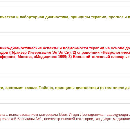
ническая и лаборторная диагностика, принципы терапии, прогноз и
инико-диагностические аспекты и возможности терапии на основе д
дов (Пфайзер Интернэшнл Эл Эл Си); 2) справочник «Неврологиче
кифоров»; Москва, «Медицина» 1999; 3) Большой толковый словарь 
сти, анатомия канала Гюйона, принципы диагностики (в том числе 
исана с использованием материала Вовк Игоря Леонидовича - заведующе
трической больницы №1, психиатр высшей категории, кандидат медицинс