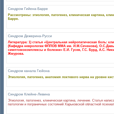
Синдром Гийена-Барре
Рассмотрены: этиология, патогенез, клиническая картина, кли
Барре.
Синдром Дежерина-Русси
Литература: 1) статья «Центральная нейропатическая боль: кл
(Кафедра неврологии ФППОВ ММА им. И.М.Сеченова), О.С.Давы
симптомокомплексы и болезни» Е.И. Гусев, Г.С. Бурд, А.С. Ни
Жмурова.
Синдром канала Гюйона
Этиология, патогенез, анатомия локтевого нерва на уровне ки
Синдром Клейне-Левина
Этиология, патогенез, клиническая картина, лечение. Статья нап
патологии и пограничных состояний Харьковской областной психиа