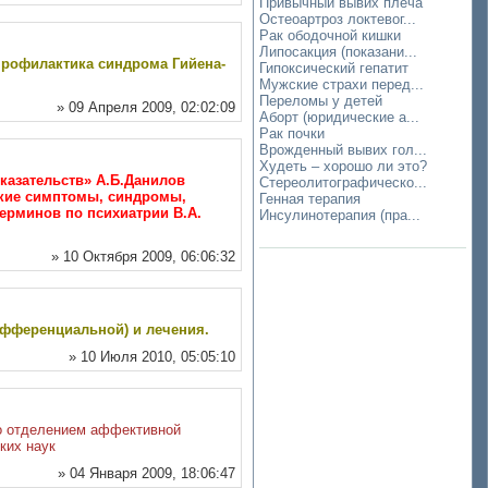
Привычный вывих плеча
Остеоартроз локтевог...
Рак ободочной кишки
Липосакция (показани...
 профилактика синдрома Гийена-
Гипоксический гепатит
Мужские страхи перед...
Переломы у детей
» 09 Апреля 2009, 02:02:09
Аборт (юридические а...
Рак почки
Врожденный вывих гол...
Худеть – хорошо ли это?
оказательств» А.Б.Данилов
Стереолитографическо...
ские симптомы, синдромы,
Генная терапия
терминов по психиатрии В.А.
Инсулинотерапия (пра...
» 10 Октября 2009, 06:06:32
дифференциальной) и лечения.
» 10 Июля 2010, 05:05:10
го отделением аффективной
ких наук
» 04 Января 2009, 18:06:47