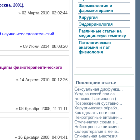
ква, 2001).
Фармакология и
фармакотерапия
» 02 Марта 2010, 02:02:44
Хирургия
Эндокринология
Различные статьи на
й научно-исследовательский
медицинскую тематику
Патологическая
» 09 Июля 2014, 08:08:20
анатомия и пат
физиология
инципы физиотерапевтического
» 14 Апреля 2010, 00:12:26
Последние статьи
Сексуальная дисфункц...
Уход за кожей при са...
Болезнь Паркинсона (...
Повреждения суставно...
Хирургическая обрабо...
» 08 Декабря 2008, 11:11:11
Как сделать ноги пря...
Нейротропные витамин...
Ступенчатая схема в ...
Нейротропные витамин...
Склеротерапия в лече...
Спинальная анестезия
» 16 Декабря 2008, 04:04:41