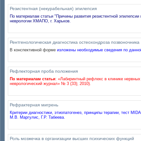
Резистентная (некурабельная) эпилепсия
По материалам статьи "Причины развития резистентной эпилепсии и
неврологии ХМАПО, г. Харьков.
Рентгенологическая диагностика остеохондроза позвоночника
В конспективной форме
изложены необходимые сведения по данной
Рефлекторная проба положения
По материалам статьи
: «Лабиринтный рефлекс в клинике нервных
неврологический журнал» № 3 (33); 2010).
Рефрактерная мигрень
Критерии диагностики, этиопатогенез, принципы терапии, тест MID
М.В. Маргулис, Г.Р. Табеева.
Роль мозжечка в организации высших психических функций