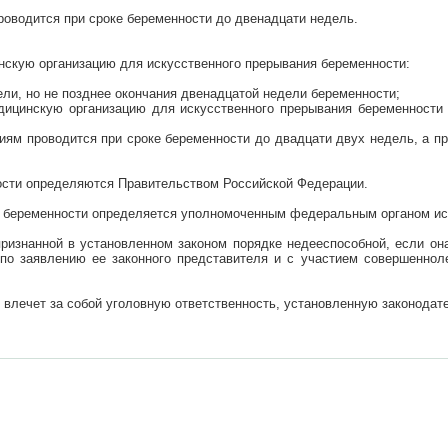
оводится при сроке беременности до двенадцати недель.
нскую организацию для искусственного прерывания беременности:
ели, но не позднее окончания двенадцатой недели беременности;
дицинскую организацию для искусственного прерывания беременности 
иям проводится при сроке беременности до двадцати двух недель, а пр
ости определяются Правительством Российской Федерации.
ия беременности определяется уполномоченным федеральным органом ис
признанной в установленном законом порядке недееспособной, если он
о заявлению ее законного представителя и с участием совершенноле
 влечет за собой уголовную ответственность, установленную законода