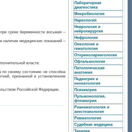
Лабораторная
диагностика
Микробиология
Наркология
Неврология и
нейрохирургия
при сроке беременности восьмая –
Нефрология
и наличии медицинских показаний –
Онкология и
гематология
Оториноларингология
Офтальмология
полнительной власти.
Патологическая
а по своему состоянию не способна
анатомия
тней, признанной в установленном
Педиатрия и
неонатология
тельством Российской Федерации.
Психиатрия
Пульмонология,
фтизиатрия
Реаниматология и
анестезиология
Ревматология
Судебная медицина
Терапия