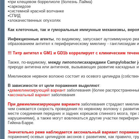
•при клещевом боррелиоле (болезнь Лайма)
•саркоидозе
•системной красной волчанке
•СПИД
•злокачественных опухолях
Как клеточные, так и гуморальные иммунные механизмы, вероя
Инфекционные агенты
, по видимому, запускают аутоиммунную реа
образованием антител к периферическому миелину - ганглиозидам 
!!! Титр антител к GM1 и GD1b коррелирует с клиническим тече
Также, по-видимому,
между липополисахаридами Campylobacter j
природе антигена или антигенов, вызывающих развитие каскадных и
Миелиновое нервное волокно состоит из осевого цилиндра (собстве
В зависимости от цели поражения выделяют
:
•
демиелинизирующий вариант
заболевания (более распространенны
•
аксональный вариант
заболевания
При демиелинизирующем варианте
заболевания страдают миелино
чем снижается скорость проведения по нервному волокну с развити
месте соединения передних и задних корешков спинного мозга, при 
нарушениями), а также могут вовлекаться другие участки перифери
Гийена-Барре.
Значительно реже наблюдается аксональный вариант поражени
поражения) осевых цилиндров аксонов с развитием, как правило, г