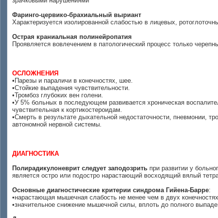
зрачковыми нарушениями
Фаринго-цервико-брахиальный выриант
Характеризуется изолированной слабостью в лицевых, ротоглоточн
Острая краниальная полинейропатия
Проявляется вовлечением в патологический процесс только черепны
ОСЛОЖНЕНИЯ
•Парезы и параличи в конечностях, шее.
•Стойкие выпадения чувствительности.
•Тромбоз глубоких вен голени.
•У 5% больных в последующем развивается хроническая воспалит
чувствительная к кортикостероидам.
•Смерть в результате дыхательной недостаточности, пневмонии, тр
автономной нервной системы.
ДИАГНОСТИКА
Полирадикулоневрит следует заподозрить
при развитии у больно
является остро или подостро нарастающий восходящий вялый тетра
Основные диагностические критерии синдрома Гийена-Барре
:
•нарастающая мышечная слабость не менее чем в двух конечностя
•значительное снижение мышечной силы, вплоть до полного выпад