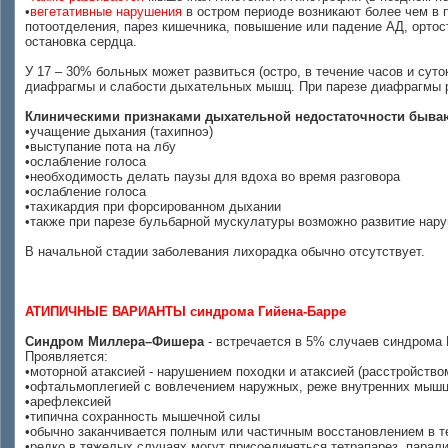
•
вегетативные нарушения
в остром периоде возникают более чем в 
потоотделения, парез кишечника, повышение или падение АД, ортос
остановка сердца.
У 17 – 30% больных может развиться (остро, в течение часов и суто
диафрагмы и слабости дыхательных мышц. При парезе диафрагмы р
Клиническими признаками дыхательной недостаточности быва
•учащение дыхания (тахипноэ)
•выступание пота на лбу
•ослабление голоса
•необходимость делать паузы для вдоха во время разговора
•ослабление голоса
•тахикардия при форсированном дыхании
•также при парезе бульбарной мускулатуры возможно развитие нару
В начальной стадии заболевания лихорадка обычно отсутствует.
АТИПИЧНЫЕ ВАРИАНТЫ синдрома Гийена-Барре
Синдром Миллера–Фишера
- встречается в 5% случаев синдрома 
Проявляется:
•моторной атаксией - нарушением походки и атаксией (расстройств
•офтальмоплегией с вовлечением наружных, реже внутренних мышц
•арефлексией
•типична сохранность мышечной силы
•обычно заканчивается полным или частичным восстановлением в т
•редко в тяжелых случаях могут присоединяться тетрапарез, пара