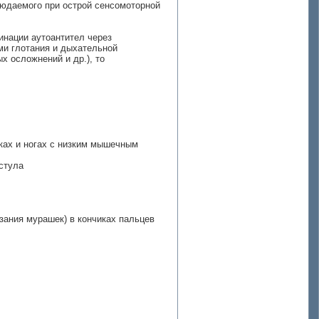
блюдаемого при острой сенсомоторной
минации аутоантител через
ми глотания и дыхательной
 осложнений и др.), то
уках и ногах с низким мышечным
стула
зания мурашек) в кончиках пальцев