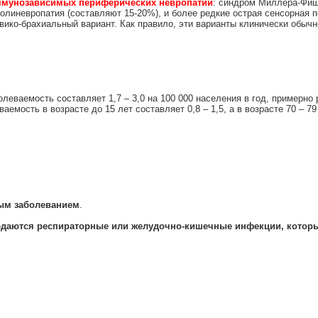
иммунозависимых периферических невропатий
: синдром Миллера-Фише
олиневропатия (составляют 15-20%), и более редкие острая сенсорная п
вико-брахиальный вариант. Как правило, эти варианты клинически обычн
олеваемость составляет 1,7 – 3,0 на 100 000 населения в год, примерно
мость в возрасте до 15 лет составляет 0,8 – 1,5, а в возрасте 70 – 79 
ым заболеванием
.
блюдаются респираторные или желудочно-кишечные инфекции, котор