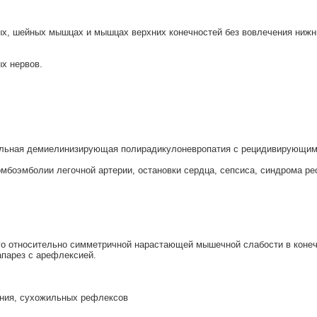
ых, шейных мышцах и мышцах верхних конечностей без вовлечения нижн
х нервов.
ельная демиелинизирующая полирадикулоневропатия с рецидивирующим
омбоэмболии легочной артерии, остановки сердца, сепсиса, синдрома р
го относительно симметричной нарастающей мышечной слабости в коне
парез с арефлексией.
х
ения, сухожильных рефлексов