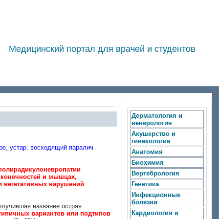
Медицинский портал для врачей и студентов
Дерматология и
венерология
Акушерство и
гинекология
ре, устар. восходящий паралич
Анатомия
Биохимия
 полирадикулоневропатии
Вертебрология
конечностей и мышцах,
и вегетативных нарушений
Генетика
Инфекционные
болезни
олучившая название острая
Кардиология и
атипичных вариантов или подтипов