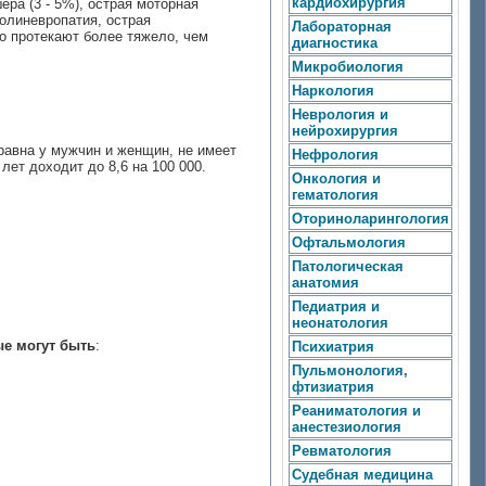
кардиохирургия
ра (3 - 5%), острая моторная
олиневропатия, острая
Лабораторная
о протекают более тяжело, чем
диагностика
Микробиология
Наркология
Неврология и
нейрохирургия
 равна у мужчин и женщин, не имеет
Нефрология
лет доходит до 8,6 на 100 000.
Онкология и
гематология
Оториноларингология
Офтальмология
Патологическая
анатомия
Педиатрия и
неонатология
ые могут быть
:
Психиатрия
Пульмонология,
фтизиатрия
Реаниматология и
анестезиология
Ревматология
Судебная медицина