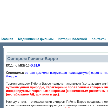
Главная
Медицинские фильмы
Истории болезней
Контакты
Синдром Гийена-Барре
КОД по МКБ-10
G.61.0
Синонимы:
острая демиелинизирующая полирадикуло(невро)патия,
Ландри
.
Термин синдром Гийена-Барре является эпонимом (т.е. дающим имя
аутоиммунной природы, характерным проявлением которых я
иннервируемых черепными нервами (с возможным развитием оп
(нестабильное АД, аритмии и др.)
.
Наряду с тем, что классически синдром Гийена-Барре представляе
воспалительная демиелинизирующая полинейропатия и составляющ