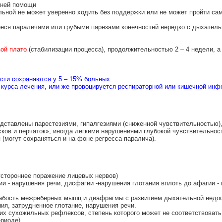
нней помощи
ьной не может уверенно ходить без поддержки или не может пройти сам
еся параличами или грубыми парезами конечностей нередко с дыхател
ой плато
(стабилизации процесса), продолжительностью 2 – 4 недели, а
сти сохраняются у 5 – 15% больных.
 курса лечения, или же провоцируется респираторной или кишечной инф
едставлены парестезиями, гипалгезиями (сниженной чувствительностью)
сков и перчаток», иногда легкими нарушениями глубокой чувствительнос
(могут сохраняться и на фоне регресса паралича).
устороннее поражение лицевых нервов)
ии - нарушения речи, дисфагии -нарушения глотания вплоть до афагии -
абость межреберных мышц и диафрагмы с развитием дыхательной недос
я, затрудненное глотание, нарушения речи.
их сухожильных рефлексов, степень которого может не соответствовать
ериоде)