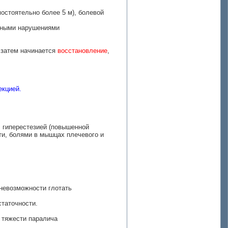
остоятельно более 5 м), болевой
ьными нарушениями
 затем начинается
восстановление
,
екцией.
, гиперестезией (повышенной
ти, болями в мышцах плечевого и
 невозможности глотать
таточности.
 тяжести паралича