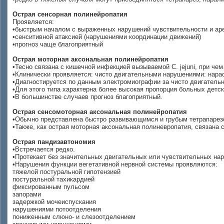
Острая сенсорная полинейропатия
Проявляется:
•быстрым началом с выраженных нарушений чувствительности и ар
•сенситивной атаксией (нарушениями координации движений)
•прогноз чаще благоприятный
Острая моторная аксональная полинейропатия
•Тесно связана с кишечной инфекцией вызываемой C. jejuni, при чем 
•Клинически проявляется: чисто двигательными нарушениями: нар
•Диагностируется по данным электромиографии за чисто двигатель
•Для этого типа характерна более высокая пропорция больных детск
•В большинстве случаев прогноз благоприятный.
Острая сенсомоторная аксональная полинейропатия
•Обычно представлена быстро развивающимся и грубым тетрапарез
•Также, как острая моторная аксональная полиневропатия, связана с
Острая пандизавтономия
•Встречается редко.
•Протекает без значительных двигательных или чувствительных на
•Нарушения функции вегетативной нервной системы проявляются:
тяжелой постуральной гипотензией
постуральной тахикардией
фиксированным пульсом
запорами
задержкой мочеиспускания
нарушениями потоотделения
пониженным слюно- и слезоотделением