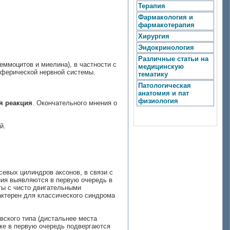
Терапия
Фармакология и
фармакотерапия
Хирургия
Эндокринология
Различные статьи на
еммоцитов и миелина), в частности с
медицинскую
иферической нервной системы.
тематику
Патологическая
анатомия и пат
физиология
я реакция
. Окончательного мнения о
й.
евых цилиндров аксонов, в связи с
ния выявляются в первую очередь в
ты с чисто двигательными
актерен для классического синдрома
вского типа (дистальнее места
аке в первую очередь подвергаются