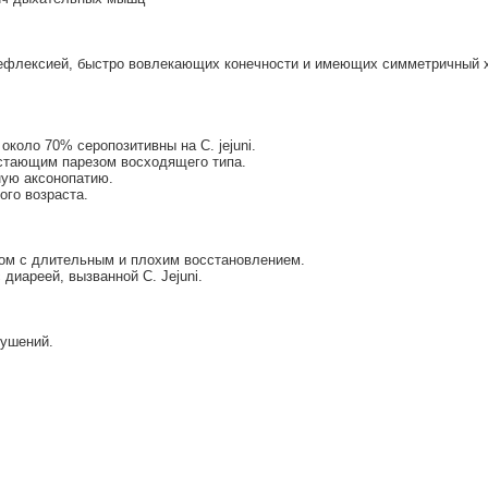
ефлексией, быстро вовлекающих конечности и имеющих симметричный 
около 70% серопозитивны на C. jejuni.
астающим парезом восходящего типа.
ную аксонопатию.
ого возраста.
ом с длительным и плохим восстановлением.
 диареей, вызванной C. Jejuni.
рушений.