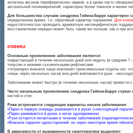
антигены аксонов периферических нервов, а в крови часто обнаружи
аксональной полиневропатий, характерно более тяжелое и менее че
Для большинства случаев синдрома Гийена-Барре характерно 
определенное время, т.е. обратимый характер поражения.
Для клини
недостаточностью проводить адекватную неспецифическую поддерж
восстановление нередко может быть таким же полным, как и при исп
КЛИНИКА
Основным проявлением заболевания является
:
•нарастающий в течение нескольких дней или недель (в среднем 7 
тонусом и низкими сухожильными рефлексами
•тетрапарез вначале чаще вовлекает проксимальные отделы ног, чт
•лишь через несколько часов или дней вовлекаются руки - «восход
Заболевание может быстро (в течение нескольких часов) привести 
Часто начальным проявлением синдрома Гийена-Барре служат 
кистей и стоп.
Реже встречаются следующие варианты начала заболевания
:
•Парез в первую очередь развивается в руках («нисходящий паралич
•Парез развивается в руках и ногах одновременно.
•Руки остаются интактными в течение заболевания (парапаретически
•Вначале паралич односторонний, но через некоторое время обязат
В зависимости от выраженности симптоматики выделяют
: