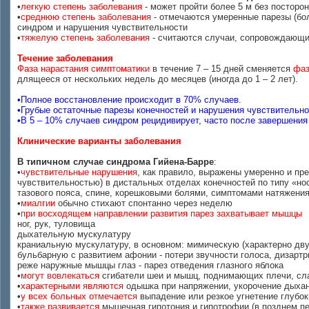
•
легкую степень заболевания
- может пройти более 5 м без посторо
•
среднюю степень заболевания
- отмечаются умеренные парезы (бол
синдром и нарушения чувствительности
•
тяжелую степень заболевания
- считаются случаи, сопровождающи
Течение заболевания
Фаза нарастания симптоматики
в течение 7 – 15 дней сменяется
фаз
длящееся от нескольких недель до месяцев (иногда до 1 – 2 лет).
•Полное восстановление происходит в 70% случаев.
•Грубые остаточные парезы конечностей и нарушения чувствительно
•В 5 – 10% случаев синдром рецидивирует, часто после завершения
Клинические варианты заболевания
В типичном случае синдрома Гийена-Барре
:
•
чувствительные нарушения
, как правило, выражены умеренно и пр
чувствительностью) в дистальных отделах конечностей по типу «но
тазового пояса, спине, корешковыми болями, симптомами натяжения 
•
миалгии
обычно стихают спонтанно через неделю
•
при восходящем направлении развития парез захватывает мышцы
ног, рук, туловища
дыхательную мускулатуру
краниальную мускулатуру, в основном: мимическую (характерно дв
бульбарную с развитием афонии - потери звучности голоса, дизартр
реже наружные мышцы глаз - парез отведения глазного яблока
•
могут вовлекаться
сгибатели шеи и мышц, поднимающих плечи, сл
•
характерными являются
одышка при напряжении, укорочение дыхани
•
у всех больных отмечается
выпадение или резкое угнетение глубок
•
также развивается
мышечная гипотония и гипотрофии (в позднем п