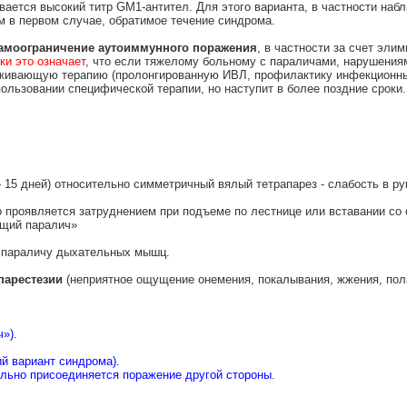
вается высокий титр GM1-антител. Для этого варианта, в частности на
м в первом случае, обратимое течение синдрома.
самоограничение аутоиммунного поражения
, в частности за счет эли
ки это означает
, что если тяжелому больному с параличами, нарушения
ивающую терапию (пролонгированную ИВЛ, профилактику инфекционных
ользовании специфической терапии, но наступит в более поздние сроки.
– 15 дней) относительно симметричный вялый тетрапарез - слабость в р
о проявляется затруднением при подъеме по лестнице или вставании со 
ящий паралич»
к параличу дыхательных мышц.
парестезии
(неприятное ощущение онемения, покалывания, жжения, пол
»).
й вариант синдрома).
ельно присоединяется поражение другой стороны.