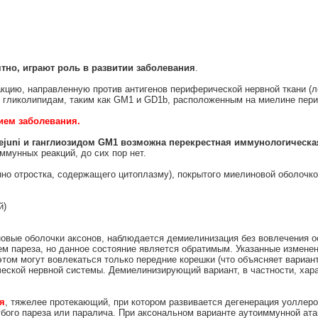
тно, играют роль в развитии заболевания
.
кцию, направленную против антигенов периферической нервной ткани (л
и гликолипидам, таким как GM1 и GD1b, расположенным на миелине пер
нием заболевания.
ejuni и ганглиозидом GM1 возможна перекрестная иммунологическа
ммунных реакций, до сих пор нет.
нно отростка, содержащего цитоплазму), покрытого миелиновой оболочко
й)
вые оболочки аксонов, наблюдается демиелинизация без вовлечения ос
ем пареза, но данное состояние является обратимым. Указанные измене
этом могут вовлекаться только передние корешки (что объясняет вариан
ческой нервной системы. Демиелинизирующий вариант, в частности, хар
я
, тяжелее протекающий, при котором развивается дегенерация уоллеро
рубого пареза или паралича. При аксональном варианте аутоиммунной ат