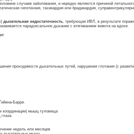
половине случаев заболевания, и нередко являются причиной летально
татическая гипотензия, тахикардия или брадикардия, суправентрикулярн
к)
дыхательная недостаточность
, требующая ИВЛ, в результате пораж
азвивается парадоксальное дыхание с втягиванием живота на вдохе.
ют
:
шения проходимости дыхательных путей, нарушения глотания (с развити
Гийена-Барре.
ом координации) мышц туловища
 глаза
ечение недель или месяцев
лич дыхательных мышц