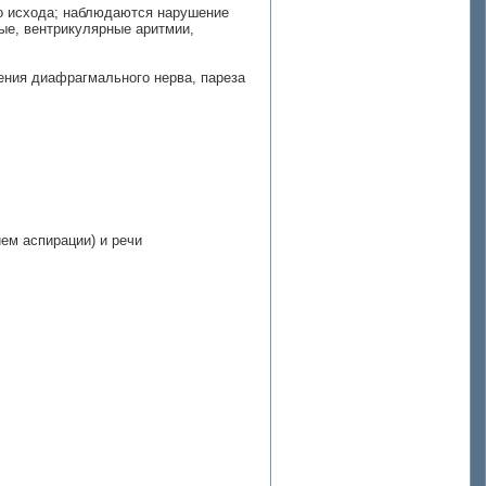
го исхода; наблюдаются нарушение
ые, вентрикулярные аритмии,
ения диафрагмального нерва, пареза
ем аспирации) и речи