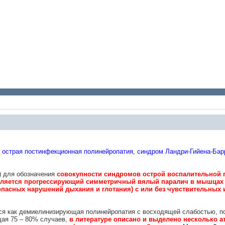
 острая постинфекционная полинейропатия, синдром Ландри-Гийена-Бар
) для обозначения
совокупности синдромов острой воспалительной
вляется прогрессирующий симметричный вялый паралич в мышцах 
асных нарушений дыхания и глотания) с или без чувствительных 
тся как демиелинизирующая полинейропатия с восходящей слабостью, п
ая 75 – 80% случаев,
в литературе описано и выделено несколько 