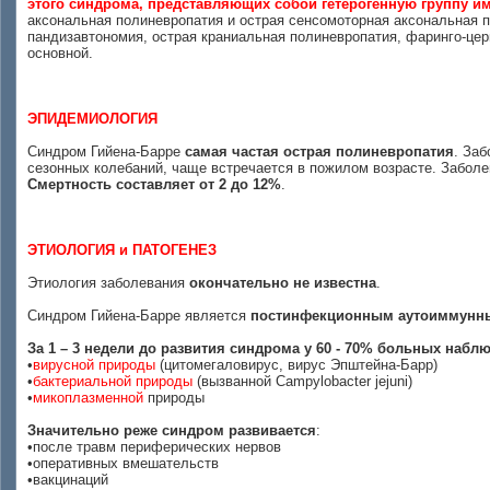
этого синдрома, представляющих собой гетерогенную группу 
аксональная полиневропатия и острая сенсомоторная аксональная п
пандизавтономия, острая краниальная полиневропатия, фаринго-цер
основной.
ЭПИДЕМИОЛОГИЯ
Синдром Гийена-Барре
самая частая острая полиневропатия
. Заб
сезонных колебаний, чаще встречается в пожилом возрасте. Заболевае
Смертность составляет от 2 до 12%
.
ЭТИОЛОГИЯ и ПАТОГЕНЕЗ
Этиология заболевания
окончательно не известна
.
Синдром Гийена-Барре является
постинфекционным аутоиммунн
За 1 – 3 недели до развития синдрома у 60 - 70% больных на
•
вирусной природы
(цитомегаловирус, вирус Эпштейна-Барр)
•
бактериальной природы
(вызванной Campylobacter jejuni)
•
микоплазменной
природы
Значительно реже синдром развивается
:
•после травм периферических нервов
•оперативных вмешательств
•вакцинаций