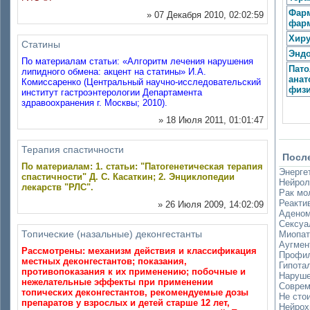
Фарм
» 07 Декабря 2010, 02:02:59
фар
Хиру
Статины
Энд
По материалам статьи: «Алгоритм лечения нарушения
Пато
липидного обмена: акцент на статины» И.А.
анат
Комиссаренко (Центральный научно-исследовательский
физ
институт гастроэнтерологии Департамента
здравоохранения г. Москвы; 2010).
» 18 Июля 2011, 01:01:47
Терапия спастичности
Посл
По материалам: 1. статьи: "Патогенетическая терапия
Энергет
спастичности" Д. С. Касаткин; 2. Энциклопедии
Нейрол
лекарств "РЛС".
Рак мо
Реакти
» 26 Июля 2009, 14:02:09
Аденом
Сексуа
Топические (назальные) деконгестанты
Миопат
Аугмен
Рассмотрены: механизм действия и классификация
Профил
местных деконгестантов; показания,
Гипота
противопоказания к их применению; побочные и
Наруше
нежелательные эффекты при применении
Соврем
топических деконгестантов, рекомендуемые дозы
Не стои
препаратов у взрослых и детей старше 12 лет,
Нейрох