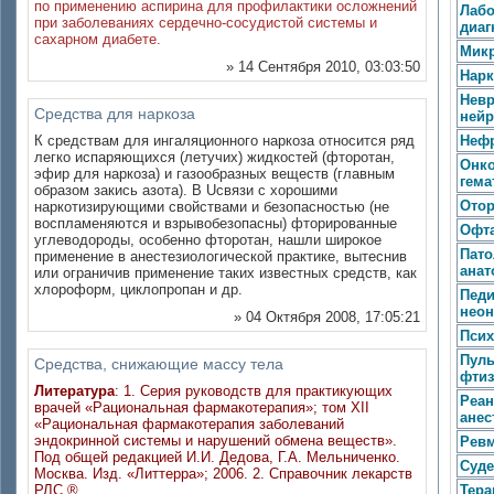
по применению аспирина для профилактики осложнений
Лабо
при заболеваниях сердечно-сосудистой системы и
диаг
сахарном диабете.
Мик
» 14 Сентября 2010, 03:03:50
Нарк
Невр
Средства для наркоза
нейр
К средствам для ингаляционного наркоза относится ряд
Неф
легко испаряющихся (летучих) жидкостей (фторотан,
Онко
эфир для наркоза) и газообразных веществ (главным
гема
образом закись азота). В Uсвязи с хорошими
Отор
наркотизирующими свойствами и безопасностью (не
воспламеняются и взрывобезопасны) фторированные
Офт
углеводороды, особенно фторотан, нашли широкое
Пато
применение в анестезиологической практике, вытеснив
анат
или ограничив применение таких известных средств, как
хлороформ, циклопропан и др.
Педи
неон
» 04 Октября 2008, 17:05:21
Псих
Пуль
Средства, снижающие массу тела
фтиз
Литература
: 1. Серия руководств для практикующих
Реан
врачей «Рациональная фармакотерапия»; том XII
анес
«Рациональная фармакотерапия заболеваний
эндокринной системы и нарушений обмена веществ».
Ревм
Под общей редакцией И.И. Дедова, Г.А. Мельниченко.
Суде
Москва. Изд. «Литтерра»; 2006. 2. Справочник лекарств
РЛС ®.
Тера