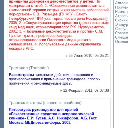
принципы дозировки деконгестантов у детей
. По
Алгори
материалам статей: 1. «Современные деконгестанты в
Примен
комплексной терапии острых и хронических заболеваний
Резисте
лор-органов» С.В. Рязанцев (ГУ ФГУ «Санкт-
Атрофи
Петербургский НИИ уха, горла, носа и речи Росздрава»),
Скрини
2005; 2. «Сосудосуживающие средства (деконгестанты)»
Эпидур
канд.мед.наук, оториноларинголог Р.Х. Нурмухаметов,
Сексуа
2001; 3. «Назальные деконгестанты:за и против» С.М.
Соврем
Пухлик, д.м.н., профессор кафедры
Смешан
оториноларингологии Одесского медицинского
Околоп
университета. 4. Использованы данные справочника
лекарств РЛС.
» 25 Июня 2010, 05:05:21
Трамадол (Tramadol)
Рассмотрены
: механизм действия, показания и
противопоказания к применению трамадола, способ
применения и рекомендуемые дозы.
» 12 Февраля 2011, 07:07:38
Транквилизаторы (основные свойства)
Литература: руководство для врачей
«Лекарственные средства в неврологической
клинике» Е.И. Гусев. А.С. Никифоров, А.Б. Гехт.
Москва; МЕДпресс-информ, 2003.