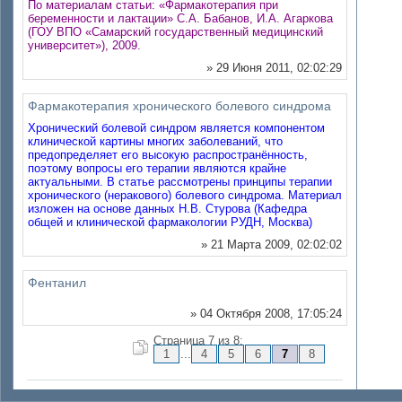
По материалам статьи: «Фармакотерапия при
беременности и лактации» С.А. Бабанов, И.А. Агаркова
(ГОУ ВПО «Самарский государственный медицинский
университет»), 2009.
» 29 Июня 2011, 02:02:29
Фармакотерапия хронического болевого синдрома
Хронический болевой синдром является компонентом
клинической картины многих заболеваний, что
предопределяет его высокую распространённость,
поэтому вопросы его терапии являются крайне
актуальными. В статье рассмотрены принципы терапии
хронического (неракового) болевого синдрома. Материал
изложен на основе данных Н.В. Стурова (Кафедра
общей и клинической фармакологии РУДН, Москва)
» 21 Марта 2009, 02:02:02
Фентанил
» 04 Октября 2008, 17:05:24
Страница 7 из 8:
1
...
4
5
6
7
8