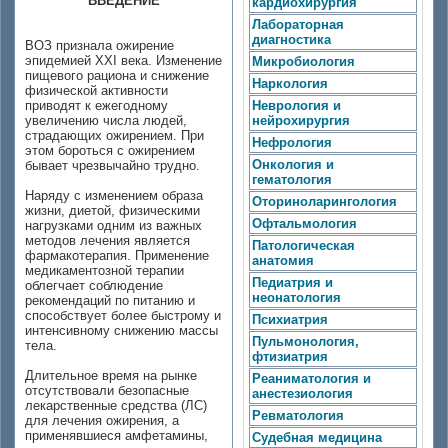
ВВЕДЕНИЕ
кардиохирургия
Лабораторная
диагностика
ВОЗ признала ожирение
эпидемией XXI века. Изменение
Микробиология
пищевого рациона и снижение
Наркология
физической активности
приводят к ежегодному
Неврология и
увеличению числа людей,
нейрохирургия
страдающих ожирением. При
Нефрология
этом бороться с ожирением
Онкология и
бывает чрезвычайно трудно.
гематология
Наряду с изменением образа
Оториноларингология
жизни, диетой, физическими
Офтальмология
нагрузками одним из важных
методов лечения является
Патологическая
фармакотерапия. Применение
анатомия
медикаментозной терапии
Педиатрия и
облегчает соблюдение
неонатология
рекомендаций по питанию и
способствует более быстрому и
Психиатрия
интенсивному снижению массы
Пульмонология,
тела.
фтизиатрия
Длительное время на рынке
Реаниматология и
отсутствовали безопасные
анестезиология
лекарственные средства (ЛС)
Ревматология
для лечения ожирения, а
применявшиеся амфетамины,
Судебная медицина