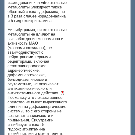
исследованиях in vitro активные
метаболиты блокируют также
обратный захват дофамина, но
в 3 раза слабее норадреналина
и 5-гидрокситриптамина.
Ни сибутрамин, ни его активные
метаболиты не влияют на
высвобождение моноаминов и
активность МАО
(моноаминоксидазы), не
взаимодействуют с
нейротрансмиттерными
рецепторами, включая
серотонинергические,
адренергические,
дофаминергические,
бензодиазепиновые и
глутаматные, не оказывают
антихолинергического и
антигистаминного действия. (
!
)
Поскольку это лекарственное
средство не имеет выраженного
влияния на дофаминергические
системы, то с его стороны не
возникает зависимости и
привыкания. Сибутрамин
ингибирует захват 5-
гидрокситриптамина
тромбоцитами и может влиять