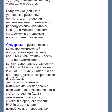
углеводного обмена.
Существуют данные об
успешном применении
орлистата для лечения
нарушения менструальной и
репродуктивной функций у
женщин с метаболическим
синдромом и синдромом
поликистозных яичников.
Сибутрамин
применяется в
качестве комплексной
поддерживающей терапии
больных с избыточной массой
тела при алиментарно-
конституциональном ожирении
с ИМТ от 30 кг/м2 и более или с
ИМТ от 27 кг/м2 и более, но при
наличии других факторов риска
(ИБС, СД-2,
дислипопротеинемия).
Клинические исследования
показали, что применение этого
ЛС для лечения СД-2 с
ожирением приводит к
снижению среднего уровня
HbA1c и уменьшает
потребность в пероральных