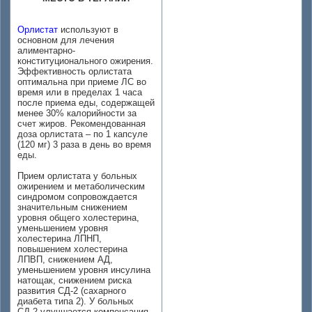
Орлистат
используют в
основном для лечения
алиментарно-
конституционального ожирения.
Эффективность орлистата
оптимальна при приеме ЛС во
время или в пределах 1 часа
после приема еды, содержащей
менее 30% калорийности за
счет жиров. Рекомендованная
доза орлистата – по 1 капсуле
(120 мг) 3 раза в день во время
еды.
Прием орлистата у больных
ожирением и метаболическим
синдромом сопровождается
значительным снижением
уровня общего холестерина,
уменьшением уровня
холестерина ЛПНП,
повышением холестерина
ЛПВП, снижением АД,
уменьшением уровня инсулина
натощак, снижением риска
развития СД-2 (сахарного
диабета типа 2). У больных
СД-2 улучшается компенсация