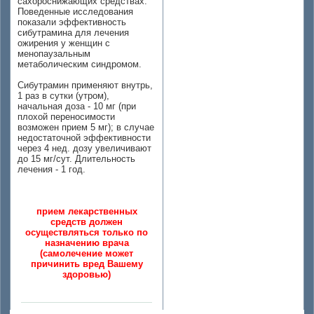
сахороснижающих средствах.
Поведенные исследования
показали эффективность
сибутрамина для лечения
ожирения у женщин с
менопаузальным
метаболическим синдромом.
Сибутрамин применяют внутрь,
1 раз в сутки (утром),
начальная доза - 10 мг (при
плохой переносимости
возможен прием 5 мг); в случае
недостаточной эффективности
через 4 нед. дозу увеличивают
до 15 мг/сут. Длительность
лечения - 1 год.
прием лекарственных
средств должен
осуществляться только по
назначению врача
(самолечение может
причинить вред Вашему
здоровью)