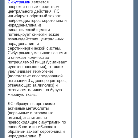
Сибутрамин
является
анорексигенным средством
центрального действия. ЛС
ингибирует обратный захват
нейромедиаторов серотонина и
норадреналина из
синаптической щели и
потенцирует синергические
взаимодействия центральных
норадреналин- и
серотнинергической систем.
Сибутрамин уменьшает аппетит
и снижает количество
потребляемой пищи (усиливает
чувство насыщения), а также
увеличивает термогенез
(вследствие опосредованной
активации 3-адренорецепторов,
отвечающих за липолиз) и
оказывает влияние на бурую
жировую ткань.
ЛС образует в организме
активные метаболиты
(первичные и вторичные
амины), значительно
превосходящие сибутрамин по
способности ингибировать
обратный захват серотонина и
норадреналина. В