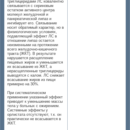
триглицеридами ЛС ковалентно
связывается с сериновым
остатком активного центра
молекул желудочной и
панкреатической липаз и
ингибирует его. Связывание
носит обратимый характер, но в
физиологических условиях,
подавляющий эффект ЛС в
отношении липаз остается
неизменными на протяжении
всего желудочно-кишечного
тракта (ЖКТ). В результате
нарушается расщепление
пищевых жиров и уменьшается
их всасывание из ЖКТ, а
нерасщепленные триглицериды
выводятся с калом. ЛС снижает
всасывание жиров из пищи
примерно на 30%.
При систематическом
применении указанный эффект
приводит к уменьшению массы
тела у больных с ожирением.
Системные эффекты у
орлистата отсутствуют, т.к. он
практически не всасывается в
ЖКТ.