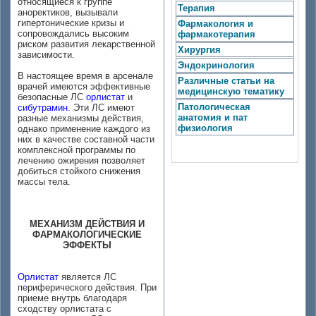
относящиеся к группе
Терапия
аноректиков, вызывали
гипертонические кризы и
Фармакология и
сопровождались высоким
фармакотерапия
риском развития лекарственной
Хирургия
зависимости.
Эндокринология
В настоящее время в арсенале
Различные статьи на
врачей имеются эффективные
медицинскую тематику
безопасные ЛС
орлистат
и
Патологическая
сибутрамин
. Эти ЛС имеют
анатомия и пат
разные механизмы действия,
физиология
однако применение каждого из
них в качестве составной части
комплексной программы по
лечению ожирения позволяет
добиться стойкого снижения
массы тела.
МЕХАНИЗМ ДЕЙСТВИЯ И
ФАРМАКОЛОГИЧЕСКИЕ
ЭФФЕКТЫ
Орлистат
является ЛС
периферического действия. При
приеме внутрь благодаря
сходству орлистата с