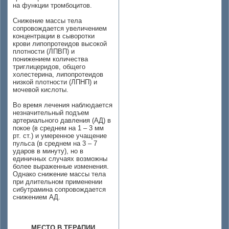
на функции тромбоцитов.
Снижение массы тела
сопровождается увеличением
концентрации в сыворотки
крови липопротеидов высокой
плотности (ЛПВП) и
понижением количества
триглицеридов, общего
холестерина, липопротеидов
низкой плотности (ЛПНП) и
мочевой кислоты.
Во время лечения наблюдается
незначительный подъем
артериального давления (АД) в
покое (в среднем на 1 – 3 мм
рт. ст.) и умеренное учащение
пульса (в среднем на 3 – 7
ударов в минуту), но в
единичных случаях возможны
более выраженные изменения.
Однако снижение массы тела
при длительном применении
сибутрамина сопровождается
снижением АД.
МЕСТО В ТЕРАПИИ