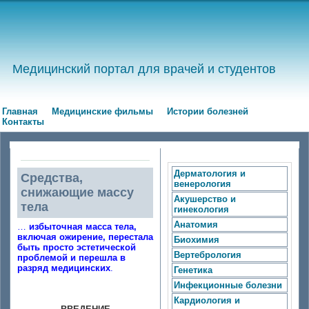
Медицинский портал для врачей и студентов
Главная
Медицинские фильмы
Истории болезней
Контакты
Дерматология и
Средства,
венерология
снижающие массу
Акушерство и
тела
гинекология
Анатомия
…
избыточная масса тела,
включая ожирение, перестала
Биохимия
быть просто эстетической
Вертебрология
проблемой и перешла в
разряд медицинских
.
Генетика
Инфекционные болезни
Кардиология и