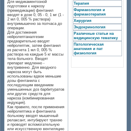
Для медикаментозной
Терапия
подготовки к наркозу
Фармакология и
(премедикации) фентанил
фармакотерапия
вводят в дозе 0, 05 - 0, 1 мг (1 -
2 мл 0, 005 % раствора)
Хирургия
внутримышечно за полчаса до
Эндокринология
операции.
Для достижения
Различные статьи на
нейролептаналгезии
медицинскую тематику
предварительно вводят
Патологическая
нейролептик, затем фентанил
анатомия и пат
из расчета 1 мл 0, 005 %
физиология
раствора на каждые 5 кг массы
тела больного. Вводят
препарат медленно -
внутривенно. Для вводного
наркоза могут быть
использованы вдвое меньшие
дозы фентанила с
последующим введением
уменьшенных доз барбитуратов
или других средств для
наркоза (комбинированная
индукция).
Как правило, после применения
нейролептика и фентанила
больному вводят мышечный
релаксант, интубируют трахею
и проводят вспомогательную
или искусственную вентиляцию