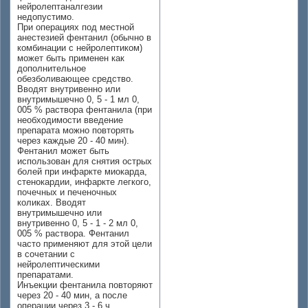
нейролептаналгезии
недопустимо.
При операциях под местной
анестезией фентанил (обычно в
комбинации с нейролептиком)
может быть применен как
дополнительное
обезболивающее средство.
Вводят внутривенно или
внутримышечно 0, 5 - 1 мл 0,
005 % раствора фентанила (при
необходимости введение
препарата можно повторять
через каждые 20 - 40 мин).
Фентанил может быть
использован для снятия острых
болей при инфаркте миокарда,
стенокардии, инфаркте легкого,
почечных и печеночных
коликах. Вводят
внутримышечно или
внутривенно 0, 5 - 1 - 2 мл 0,
005 % раствора. Фентанил
часто применяют для этой цели
в сочетании с
нейролептическими
препаратами.
Инъекции фентанила повторяют
через 20 - 40 мин, а после
операции через 3 - 6 ч.