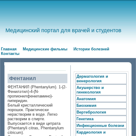
Медицинский портал для врачей и студентов
Главная
Медицинские фильмы
Истории болезней
Контакты
Дерматология и
Фентанил
венерология
ФЕНТАНИЛ (Phentanylum). 1-(2-
Акушерство и
Фенилэтил)-4-(N-
гинекология
пропионилфениламино)-
Анатомия
пиперидин.
Белый кристаллический
Биохимия
порошок. Практически
Вертебрология
нерастворим в воде. Легко
растворим в спирте.
Генетика
Выпускается в виде цитрата
Инфекционные болезни
(Phentanyli citras, Phentanylum
Кардиология и
citricum).