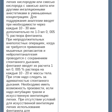
легких кислородом или смесью
кислорода с закисью азота или
другими ингаляционными
анестетиками в уменьшенных
концентрациях. Для
поддержания аналгезии вводят
при необходимости через
каждые 10 - 30 мин
дополнительно по 1-3 мл 0, 005
% раствора фентанила.
При непродолжительных
внеполостных операциях, когда
не требуется применения
мышечных релаксантов и
нейролептаналгезия
проводится с сохранением
спонтанного дыхания,
фентанил вводят из расчета 1
мл 0, 005 % раствора на
каждые 10 - 20 кг массы тела.
При этом надо следить за
адекватностью спонтанного
дыхания. Необходимо иметь
возможность произвести, если
надо интубацию трахеи и
искусственную вентиляцию
легких. При отсутствии условий
для искусственной вентиляции
легких использование
фентанила для