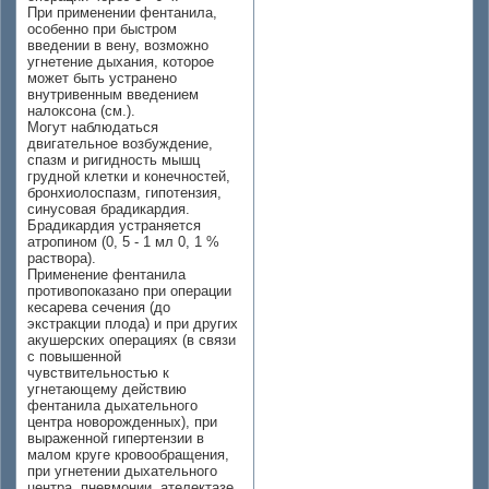
При применении фентанила,
особенно при быстром
введении в вену, возможно
угнетение дыхания, которое
может быть устранено
внутривенным введением
налоксона (см.).
Могут наблюдаться
двигательное возбуждение,
спазм и ригидность мышц
грудной клетки и конечностей,
бронхиолоспазм, гипотензия,
синусовая брадикардия.
Брадикардия устраняется
атропином (0, 5 - 1 мл 0, 1 %
раствора).
Применение фентанила
противопоказано при операции
кесарева сечения (до
экстракции плода) и при других
акушерских операциях (в связи
с повышенной
чувствительностью к
угнетающему действию
фентанила дыхательного
центра новорожденных), при
выраженной гипертензии в
малом круге кровообращения,
при угнетении дыхательного
центра, пневмонии, ателектазе