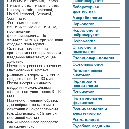
кардиохирургия
Синонимы: Сентонил, Fentanil,
Fentanylcitrat, Fentanyli citras,
Лабораторная
Fentanyl citrate, Fentanest,
диагностика
Haldid, Leptanal, Sentonyl,
Микробиология
Sublimaze.
Фентанил является
Наркология
синтетическим аналгетиком,
Неврология и
производным
нейрохирургия
фенилпиперидина. По
химической структуре частично
Нефрология
сходен с промедолом.
Онкология и
Оказывает сильное, но
гематология
кратковременное (при разовом
введении) аналгезирующее
Оториноларингология
действие.
Офтальмология
После внутривенного введения
максимальный эффект
Патологическая
развивается через 1 - 3 мин и
анатомия
продолжается 15 - 30 мин.
Педиатрия и
После внутримышечного
неонатология
введения максимальный
эффект наступает через 3 - 10
Психиатрия
мин.
Пульмонология,
Применяют главным образом
фтизиатрия
для нейролептаналгезии в
сочетании с нейролептиками
Реаниматология и
(см. Дроперидол). Является
анестезиология
составной частью
Ревматология
комбинированного препарата
Судебная медицина
таламонал (см.).