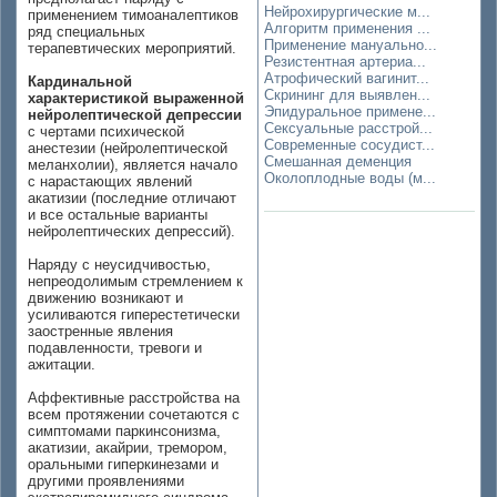
Нейрохирургические м...
применением тимоаналептиков
Алгоритм применения ...
ряд специальных
Применение мануально...
терапевтических мероприятий.
Резистентная артериа...
Атрофический вагинит...
Кардинальной
Скрининг для выявлен...
характеристикой выраженной
Эпидуральное примене...
нейролептической депрессии
Сексуальные расстрой...
с чертами психической
Современные сосудист...
анестезии (нейролептической
Смешанная деменция
меланхолии), является начало
Околоплодные воды (м...
с нарастающих явлений
акатизии (последние отличают
и все остальные варианты
нейролептических депрессий).
Наряду с неусидчивостью,
непреодолимым стремлением к
движению возникают и
усиливаются гиперестетически
заостренные явления
подавленности, тревоги и
ажитации.
Аффективные расстройства на
всем протяжении сочетаются с
симптомами паркинсонизма,
акатизии, акайрии, тремором,
оральными гиперкинезами и
другими проявлениями