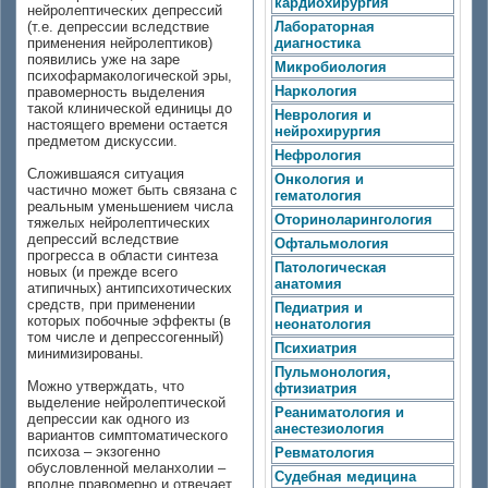
кардиохирургия
нейролептических депрессий
(т.е. депрессии вследствие
Лабораторная
применения нейролептиков)
диагностика
появились уже на заре
Микробиология
психофармакологической эры,
Наркология
правомерность выделения
такой клинической единицы до
Неврология и
настоящего времени остается
нейрохирургия
предметом дискуссии.
Нефрология
Сложившаяся ситуация
Онкология и
частично может быть связана с
гематология
реальным уменьшением числа
Оториноларингология
тяжелых нейролептических
депрессий вследствие
Офтальмология
прогресса в области синтеза
Патологическая
новых (и прежде всего
анатомия
атипичных) антипсихотических
средств, при применении
Педиатрия и
которых побочные эффекты (в
неонатология
том числе и депрессогенный)
Психиатрия
минимизированы.
Пульмонология,
Можно утверждать, что
фтизиатрия
выделение нейролептической
Реаниматология и
депрессии как одного из
анестезиология
вариантов симптоматического
психоза – экзогенно
Ревматология
обусловленной меланхолии –
Судебная медицина
вполне правомерно и отвечает