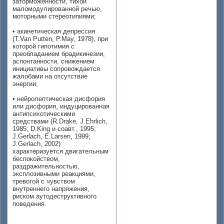
заторможенности, тихой
маломодулированной речью,
моторными стереотипиями;
• акинетическая депрессия
(T.Van Putten, P.May, 1978), при
которой гипотимия с
преобладанием брадикинезии,
аспонтанности, снижением
инициативы сопровождается
жалобами на отсутствие
энергии;
• нейролептическая дисфория
или дисфория, индуцированная
антипсихотическими
средствами (R.Drake, J.Ehrlich,
1985; D.King и соавт., 1995;
J.Gerlach, E.Larsen, 1999;
J.Gerlach, 2002)
характеризуется двигательным
беспокойством,
раздражительностью,
эксплозивными реакциями,
тревогой с чувством
внутреннего напряжения,
риском аутодеструктивного
поведения.