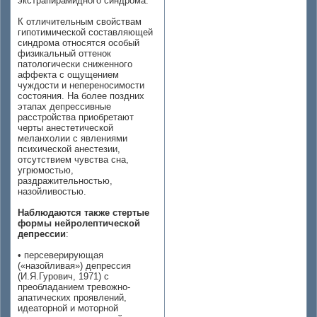
экстрапирамидного синдрома.
К отличительным свойствам
гипотимической составляющей
синдрома относятся особый
физикальный оттенок
патологически сниженного
аффекта с ощущением
чуждости и непереносимости
состояния. На более поздних
этапах депрессивные
расстройства приобретают
черты анестетической
меланхолии с явлениями
психической анестезии,
отсутствием чувства сна,
угрюмостью,
раздражительностью,
назойливостью.
Наблюдаются также стертые
формы нейролептической
депрессии
:
• персеверирующая
(«назойливая») депрессия
(И.Я.Гурович, 1971) с
преобладанием тревожно-
апатических проявлений,
идеаторной и моторной