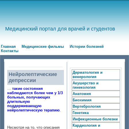
Медицинский портал для врачей и студентов
Главная
Медицинские фильмы
Истории болезней
Контакты
Дерматология и
Нейролептические
венерология
депрессии
Акушерство и
гинекология
…
такие состояния
наблюдаются более чем у 1/3
Анатомия
больных, получающих
Биохимия
длительную
поддерживающую
Вертебрология
нейролептическую терапию
.
Генетика
Инфекционные болезни
Кардиология и
Несмотря на то, что описания