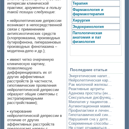
интересам клинической
Терапия
практики;
аргументы в пользу
Фармакология и
такой позиции следующие
:
фармакотерапия
Хирургия
• нейролептические депрессии
возникают в непосредственной
Эндокринология
связи с применением
Патологическая
антипсихотических средств
анатомия и пат
(хлорпромазина, производных
физиология
бутирофенона, пиперазиновых
производных фенотиазина –
модитена-депо и др.);
• имеют четко очерченную
клиническую картину,
позволяющую
Последние статьи
дифференцировать их от
Энергетические напит...
других аффективных
Нейролептическая кар...
расстройств (в частности,
Рак молочной железы:...
гипотимические проявления
Реактивные артриты
нейролептической депрессии
Аденома простаты (ин...
образуют общие симптомы с
Сексуальные дисфункц...
экстрапирамидными
Миопатия у пациентов...
расстройствами);
Аугментационная мамм...
Профилактики и лечен...
• купирование
Гипоталамический син...
нейролептической депрессии в
Нарушения сна у дете...
отличие от других
Современные способы ...
аффективных расстройств
Не стоит отчаиваться...
предполагает наряду с