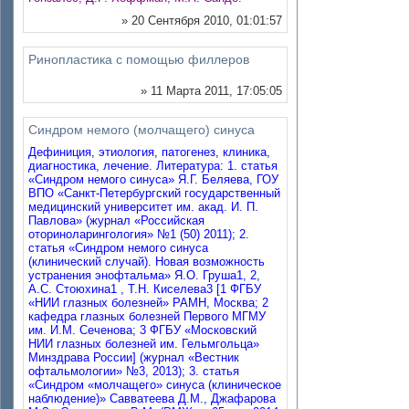
» 20 Сентября 2010, 01:01:57
Ринопластика с помощью филлеров
» 11 Марта 2011, 17:05:05
Синдром немого (молчащего) синуса
Дефиниция, этиология, патогенез, клиника,
диагностика, лечение. Литература: 1. статья
«Синдром немого синуса» Я.Г. Беляева, ГОУ
ВПО «Санкт-Петербургский государственный
медицинский университет им. акад. И. П.
Павлова» (журнал «Российская
оториноларингология» №1 (50) 2011); 2.
статья «Синдром немого синуса
(клинический случай). Новая возможность
устранения энофтальма» Я.О. Груша1, 2,
А.С. Стоюхина1 , Т.Н. Киселева3 [1 ФГБУ
«НИИ глазных болезней» РАМН, Москва; 2
кафедра глазных болезней Первого МГМУ
им. И.М. Сеченова; 3 ФГБУ «Московский
НИИ глазных болезней им. Гельмгольца»
Минздрава России] (журнал «Вестник
офтальмологии» №3, 2013); 3. статья
«Синдром «молчащего» синуса (клиническое
наблюдение)» Савватеева Д.М., Джафарова