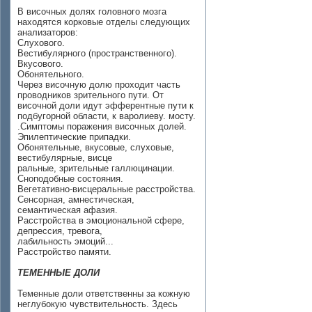
В височных долях головного мозга
находятся корковые отделы следующих
анализаторов:
Слухового.
Вестибулярного (пространственного).
Вкусового.
Обонятельного.
Через височную долю проходит часть
проводников зрительного пути. От
височной доли идут эфферентные пути к
подбугорной области, к варолиеву. мосту.
.Симптомы поражения височных долей.
Эпилептические припадки.
Обонятельные, вкусовые, слуховые,
вестибулярные, висце­
ральные, зрительные галлюцинации.
Сноподобные состояния.
Вегетативно-висцеральные расстройства.
Сенсорная, амнестическая,
семантическая афазия.
Расстройства в эмоциональной сфере,
депрессия, тревога,
лабильность эмоций...
Расстройство памяти.
ТЕМЕННЫЕ ДОЛИ
Теменные доли ответственны за кожную
неглубокую чувстви­тельность. Здесь