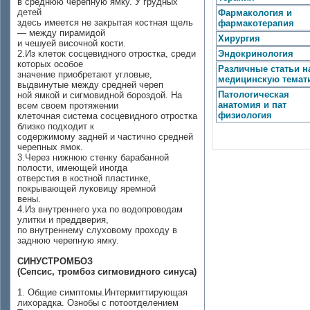
в среднюю черепную ямку. У грудных
детей
Фармакология и
здесь имеется не закрытая костная щель
фармакотерапия
— между пирамидой
Хирургия
и чешуей височной кости.
2.Из клеток сосцевидного отростка, среди
Эндокринология
которых особое
Различные статьи н
значение приобретают угловые,
медицинскую темат
выдвинутые между средней череп­
Патологическая
ной ямкой и сигмовидной бороздой. На
анатомия и пат
всем своем протяжении
физиология
клеточная система сосцевидного отростка
близко подходит к
содержимому задней и частично средней
черепных ямок.
3.Через нижнюю стенку барабанной
полости, имеющей иногда
отверстия в костной пластинке,
покрывающей луковицу яремной
вены.
4.Из внутреннего уха по водопроводам
улитки и преддверия,
по внутреннему слуховому проходу в
заднюю черепную ямку.
СИНУСТРОМБОЗ
(Сепсис, тромбоз сигмовидного синуса)
1. Общие симптомы.Интермиттирующая
лихорадка. Ознобы с потоотделением