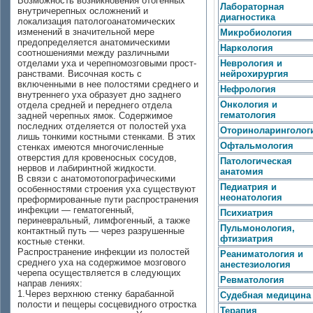
Возможность возникновения отогенных
Лабораторная
внутричерепных ос­ложнений и
диагностика
локализация патологоанатомических
изменений в зна­чительной мере
Микробиология
предопределяется анатомическими
Наркология
соотношениями между различными
отделами уха и черепномозговыми прост­
Неврология и
ранствами. Височная кость с
нейрохирургия
включенными в нее полостями сред­него и
Нефрология
внутреннего уха образует дно заднего
Онкология и
отдела средней и переднего отдела
гематология
задней черепных ямок. Содержимое
последних отделяется от полостей уха
Оториноларинголог
лишь тонкими костными стенками. В этих
Офтальмология
стенках имеются многочисленные
отверстия для крове­носных сосудов,
Патологическая
нервов и лабиринтной жидкости.
анатомия
В связи с анатомотопографическими
Педиатрия и
особенностями строения уха существуют
неонатология
преформированные пути распространения
инфек­ции — гематогенный,
Психиатрия
периневральный, лимфогенный, а также
Пульмонология,
контактный путь — через разрушенные
фтизиатрия
костные стенки.
Распространение инфекции из полостей
Реаниматология и
среднего уха на содер­жимое мозгового
анестезиология
черепа осуществляется в следующих
Ревматология
направ лениях:
1.Через верхнюю стенку барабанной
Судебная медицина
полости и пещеры сос­цевидного отростка
Терапия