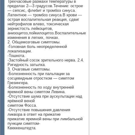
Трехчасовые размахи температуры в
пределах 2—3 градусов.Течение: острое
— сепсис, флебит и тромбоз синуса.
Латентное — тромбоз синуса.В крови —
острая воспалительная реакция, сдвиг
нейтрофилов влево, токсическая
зернистость лейкоцитов,
анизоцитоз,пойкилоцитоз.Воспалительные
изменения в легких, почках.
2. Общемозговые симптомы.
-Головная боль неопределенной
локализации.
-Тошнота.
-Застойный сосок зрительного нерва. 2.4.
Ригидность затылка.
3. Очаговые симптомы.
-Болезненность при пальпации за
сосцевидным отростком — симптом
Грезингера.
-Болезненность по ходу внутренней
яремной вены симптом Левина.
-Отсутствие шума при аускультации над
ярёмной веной
симптом Фосса.
-Отсутствие повышения давления
ликвора в ответ на прижатие
прижатие яремной вены при лимбальной
пункции симптом-
Квеккенштедта.