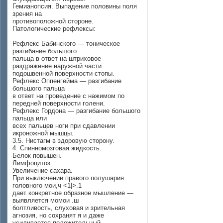
Гемианопсия. Выпадение половины поля
зрения на
противоположной стороне.
Патологические рефлексы:
Рефлекс Бабинского — тоническое
разгибание большого
пальца в ответ на штриховое
раздражение наружной части
подошвенной поверхности стопы.
Рефлекс Оппенгейма — разгибание
большого пальца
в ответ на проведение с нажимом по
передней поверхности голени.
Рефлекс Гордона — разгибание большого
пальца или
всех пальцев ноги при сдавлении
икроножной мышцы.
3.5. Нистагм в здоровую сторону.
4. Спинномозговая жидкость.
Белок повышен.
Лимфоцитоз.
Увеличение сахара.
При выключении правого полушария
головного мои,ч <1|>.1
дает конкретное образное мышление —
выявляется момои .ш
болтливость, слуховая и зрительная
агнозия, но сохранят я и даже
усиливается положительный