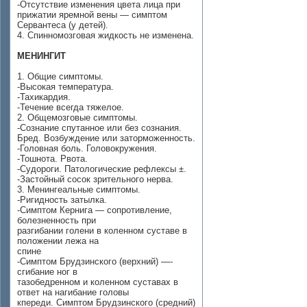
-Отсутствие изменения цвета лица при
прижатии яремной вены — симптом
Сервантеса (у детей).
4. Спинномозговая жидкость не изменена.
МЕНИНГИТ
1. Общие симптомы.
-Высокая температура.
-Тахикардия.
-Течение всегда тяжелое.
2. Общемозговые симптомы.
-Сознание спутанное или без сознания.
Бред. Возбужде­ние или заторможенность.
-Головная боль. Головокружения.
-Тошнота. Рвота.
-Судороги. Патологические рефлексы ±.
-Застойный сосок зрительного нерва.
3. Менингеальные симптомы.
-Ригидность затылка.
-Симптом Кернига — сопротивление,
болезненность при
разгибании голени в коленном суставе в
положении лежа на
спине
-Симптом Брудзинского (верхний) —-
сгибание ног в
тазобедренном и коленном суставах в
ответ на нагибание головы
кпереди. Симптом Брудзинского (средний)