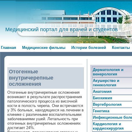
Медицинский портал для врачей и студентов
Главная
Медицинские фильмы
Истории болезней
Контакты
Дерматология и
Отогенные
венерология
внутричерепные
Акушерство и
осложнения
гинекология
Анатомия
Отогенные внутричерепные осложнения
возникают в резуль­тате распространения
Биохимия
патологического процесса из височной
Вертебрология
кости в полость черепа. Они встречаются
у 3% больных, находя­щихся на лечении в
Генетика
клинике с различными воспалительными
Инфекционные бол
заболеваниями ушей. Летальность при
отогенных внутричерепных осложнениях
Кардиология и
достигает 24%.
кардиохирургия