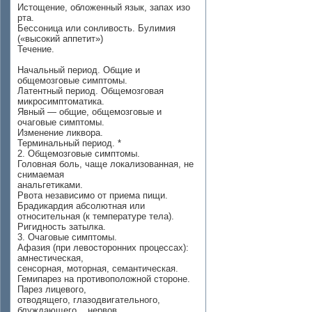
Истощение, обложенный язык, запах изо
рта.
Бессоница или сонливость. Булимия
(«высокий аппетит»)
Течение.
Начальный период. Общие и
общемозговые симптомы.
Латентный период. Общемозговая
микросимптоматика.
Явный — общие, общемозговые и
очаговые симптомы.
Изменение ликвора.
Терминальный период. *
2. Общемозговые симптомы.
Головная боль, чаще локализованная, не
снимаемая
анальгетиками.
Рвота независимо от приема пищи.
Брадикардия абсолютная или
относительная (к темпера­туре тела).
Ригидность затылка.
3. Очаговые симптомы.
Афазия (при левосторонних процессах):
амнестическая,
сенсорная, моторная, семантическая.
Гемипарез на противоположной стороне.
Парез лицевого,
отводящего, глазодвигательного,
блуждающего... нервов.