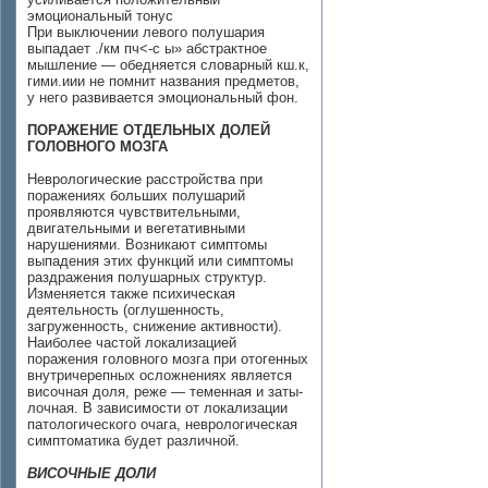
эмоциональный тонус
При выключении левого полушария
выпадает ./км пч<-с ы» абстрактное
мышление — обедняется словарный кш.к,
гими.иии не помнит названия предметов,
у него развивается эмоциональный фон.
ПОРАЖЕНИЕ ОТДЕЛЬНЫХ ДОЛЕЙ
ГОЛОВНОГО МОЗГА
Неврологические расстройства при
поражениях больших полушарий
проявляются чувствительными,
двигательными и веге­тативными
нарушениями. Возникают симптомы
выпадения этих функций или симптомы
раздражения полушарных структур.
Изменяется также психическая
деятельность (оглушенность,
загруженность, снижение активности).
Наиболее частой локали­зацией
поражения головного мозга при отогенных
внутричерепных осложнениях является
височная доля, реже — теменная и заты­
лочная. В зависимости от локализации
патологического очага, неврологическая
симптоматика будет различной.
ВИСОЧНЫЕ ДОЛИ