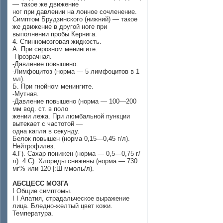
— такое же движение
ног при давлении на лонное сочленение.
Симптом Брудзинского (нижний) — такое
же движение в другой ноге при
выполнении пробы Кернига.
4. Спинномозговая жидкость.
А. При серозном менингите.
-Прозрачная.
-Давление повышено.
-Лимфоцитоз (норма — 5 лимфоцитов в 1
мл).
Б. При гнойном менингите.
-Мутная.
-Давление повышено (норма — 100—200
мм вод. ст. в поло­
жении лежа. При люмбальной пункции
вытекает с частотой —
одна капля в секунду.
Белок повышен (норма 0,15—0,45 г/л).
Нейтрофилез.
4.Г). Сахар понижен (норма — 0,5—0,75 г/
л). 4.С). Хлориды снижены (норма — 730
мг% или 120-|:Ш ммоль/л).
АБСЦЕСС МОЗГА
I Общие симптомы.
I I Апатия, страдальческое выражение
лица. Бледно-желтый цвет кожи.
Температура.