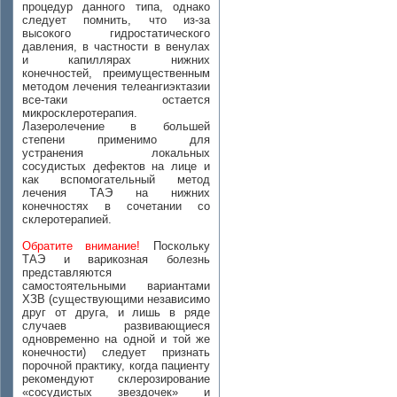
процедур данного типа, однако
следует помнить, что из-за
высокого гидростатического
давления, в частности в венулах
и капиллярах нижних
конечностей, преимущественным
методом лечения телеангиэктазии
все-таки остается
микросклеротерапия.
Лазеролечение в большей
степени применимо для
устранения локальных
сосудистых дефектов на лице и
как вспомогательный метод
лечения ТАЭ на нижних
конечностях в сочетании со
склеротерапией.
Обратите внимание!
Поскольку
ТАЭ и варикозная болезнь
представляются
самостоятельными вариантами
ХЗВ (существующими независимо
друг от друга, и лишь в ряде
случаев развивающиеся
одновременно на одной и той же
конечности) следует признать
порочной практику, когда пациенту
рекомендуют склерозирование
«сосудистых звездочек» и