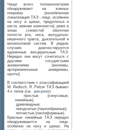
Чаще всего телеангиэктазии
обнаруживают на кожных
покровах (излюбленная
локализация ТАЭ - лицо, особенно
на носу и щеках, предплечья и
кисти, нижние конечности), реже в
зонах слизистой оболочки
полости рта, носа, желудочно-
кишечного тракта, дыхательной и
мочеполовой систем. В редких
случаях диагностируются
единичные висцеральные ТАЭ.
Нередко они могут сочетаться с
другими сосудистыми
аномалиями (ангиомы,
артериовенозные аневризмы,
шунты).
В соответствие с классификацией
W. Redisch, R. Pelzer ТАЭ бывают
4-х типов (см.
рисунок
):
простые (синусовые,
линейные);
древовидные;
звездчатые (паукообразные);
пятнистые (пантиформные).
Красные линейные ТАЭ нередко
обнаруживаются на лице,
особенно на носу и щеках. На