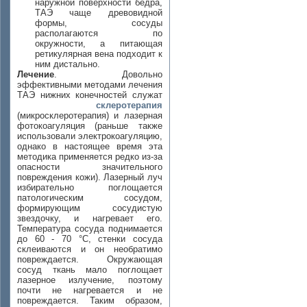
наружной поверхности бедра,
ТАЭ чаще древовидной
формы, сосуды
располагаются по
окружности, а питающая
ретикулярная вена подходит к
ним дистально.
Лечение
. Довольно
эффективными методами лечения
ТАЭ нижних конечностей служат
склеротерапия
(микросклеротерапия) и лазерная
фотокоагуляция (раньше также
использовали электрокоагуляцию,
однако в настоящее время эта
методика применяется редко из-за
опасности значительного
повреждения кожи). Лазерный луч
избирательно поглощается
патологическим сосудом,
формирующим сосудистую
звездочку, и нагревает его.
Температура сосуда поднимается
до 60 - 70 °С, стенки сосуда
склеиваются и он необратимо
повреждается. Окружающая
сосуд ткань мало поглощает
лазерное излучение, поэтому
почти не нагревается и не
повреждается. Таким образом,