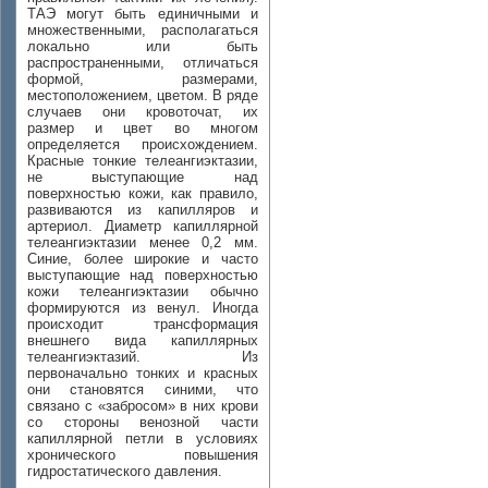
ТАЭ могут быть единичными и
множественными, располагаться
локально или быть
распространенными, отличаться
формой, размерами,
местоположением, цветом. В ряде
случаев они кровоточат, их
размер и цвет во многом
определяется происхождением.
Красные тонкие телеангиэктазии,
не выступающие над
поверхностью кожи, как правило,
развиваются из капилляров и
артериол. Диаметр капиллярной
телеангиэктазии менее 0,2 мм.
Синие, более широкие и часто
выступающие над поверхностью
кожи телеангиэктазии обычно
формируются из венул. Иногда
происходит трансформация
внешнего вида капиллярных
телеангиэктазий. Из
первоначально тонких и красных
они становятся синими, что
связано с «забросом» в них крови
со стороны венозной части
капиллярной петли в условиях
хронического повышения
гидростатического давления.