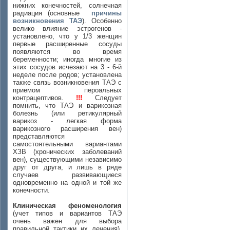
нижних конечностей, солнечная
радиация (основные
причины
возникновения ТАЭ
). Особенно
велико влияние эстрогенов -
установлено, что у 1/3 женщин
первые расширенные сосуды
появляются во время
беременности; иногда многие из
этих сосудов исчезают на 3 - 6-й
неделе после родов; установлена
также связь возникновения ТАЭ с
приемом пероальных
контрацептивов.
!!!
Следует
помнить, что ТАЭ и варикозная
болезнь (или ретикулярный
варикоз - легкая форма
варикозного расширения вен)
представляются
самостоятельными вариантами
ХЗВ (хронических заболеваний
вен), существующими независимо
друг от друга, и лишь в ряде
случаев развивающиеся
одновременно на одной и той же
конечности.
Клиническая феноменология
(учет типов и вариантов ТАЭ
очень важен для выбора
правильной тактики их лечения).