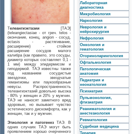
Лабораторная
диагностика
Микробиология
Наркология
Неврология и
Т
елеангиэктазии
[ТАЭ]
нейрохирургия
(teleangiectasiae - от греч. telos -
окончание, конец, аngion - сосуд,
Нефрология
ectasis - растягивание,
Онкология и
расширение) - стойкое
гематология
расширение сосудов малого
калибра (как правило, это сосуды,
Оториноларингология
диаметр которых составляет 0,1 -
Офтальмология
1 мм) между эпидермисом и
гиподермой. ТАЭ известны также
Патологическая
под названием сосудистые
анатомия
звездочки, звездчатые
Педиатрия и
гемангиомы или паукообразные
неонатология
невусы. Распространенность
телеангиэктазий довольно высока
Психиатрия
- 80% у женщин и 20% у мужчин.
Пульмонология,
ТАЭ не наносят заметного вред
фтизиатрия
здоровью, но вызывает чувство
Реаниматология и
эстетического дискомфорта, как у
анестезиология
женщин, так и у мужчин.
Ревматология
Этиология и патогенез
ТАЭ. В
Судебная медицина
одних случаях ТАЭ могут быть
проявлением хорошо очерченного
Терапия