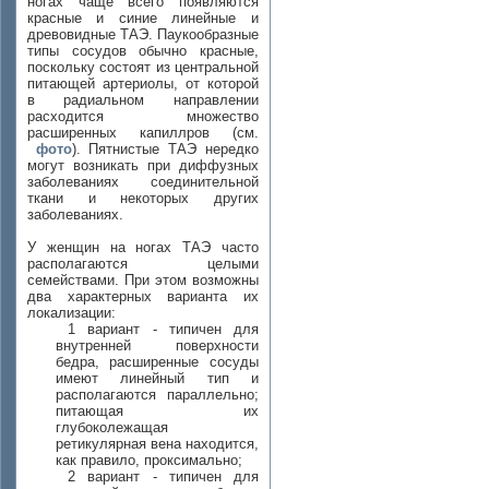
ногах чаще всего появляются
красные и синие линейные и
древовидные ТАЭ. Паукообразные
типы сосудов обычно красные,
поскольку состоят из центральной
питающей артериолы, от которой
в радиальном направлении
расходится множество
расширенных капиллров (см.
фото
). Пятнистые ТАЭ нередко
могут возникать при диффузных
заболеваниях соединительной
ткани и некоторых других
заболеваниях.
У женщин на ногах ТАЭ часто
располагаются целыми
семействами. При этом возможны
два характерных варианта их
локализации:
1 вариант - типичен для
внутренней поверхности
бедра, расширенные сосуды
имеют линейный тип и
располагаются параллельно;
питающая их
глубоколежащая
ретикулярная вена находится,
как правило, проксимально;
2 вариант - типичен для