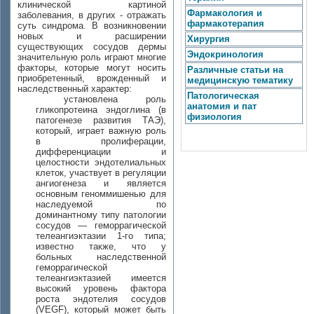
клинической картиной
Фармакология и
заболевания, в других - отражать
фармакотерапия
суть синдрома. В возникновении
новых и расширении
Хирургия
существующих сосудов дермы
Эндокринология
значительную роль играют многие
факторы, которые могут носить
Различные статьи на
приобретенный, врожденный и
медицинскую тематику
наследственный характер:
Патологическая
установлена роль
анатомия и пат
гликопротеина эндоглина (в
физиология
патогенезе развития ТАЭ),
который, играет важную роль
в пролиферации,
дифференциации и
целостности эндотелиальных
клеток, участвует в регуляции
ангиогенеза и является
основным геноммишенью для
наследуемой по
доминантному типу патологии
сосудов — геморрагической
телеангиэктазии 1-го типа;
известно также, что у
больных наследственной
геморрагической
телеангиэктазией имеется
высокий уровень фактора
роста эндотелия сосудов
(VEGF), который может быть