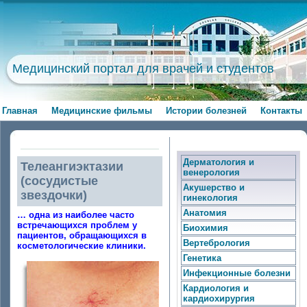
Медицинский портал для врачей и студентов
Главная
Медицинские фильмы
Истории болезней
Контакты
Дерматология и
Телеангиэктазии
венерология
(сосудистые
Акушерство и
звездочки)
гинекология
Анатомия
… одна из наиболее часто
встречающихся проблем у
Биохимия
пациентов, обращающихся в
Вертебрология
косметологические клиники.
Генетика
Инфекционные болезни
Кардиология и
кардиохирургия