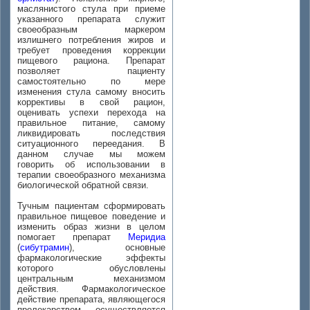
маслянистого стула при приеме
указанного препарата служит
своеобразным маркером
излишнего потребления жиров и
требует проведения коррекции
пищевого рациона. Препарат
позволяет пациенту
самостоятельно по мере
изменения стула самому вносить
коррективы в свой рацион,
оценивать успехи перехода на
правильное питание, самому
ликвидировать последствия
ситуационного переедания. В
данном случае мы можем
говорить об использовании в
терапии своеобразного механизма
биологической обратной связи.
Тучным пациентам сформировать
правильное пищевое поведение и
изменить образ жизни в целом
помогает препарат
Меридиа
(
сибутрамин
), основные
фармакологические эффекты
которого обусловлены
центральным механизмом
действия. Фармакологическое
действие препарата, являющегося
пролекарством, осуществляется