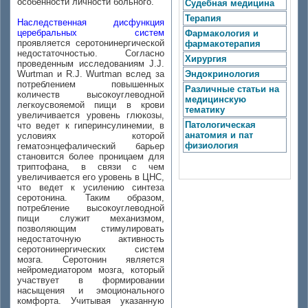
особенности личности больного.
Судебная медицина
Терапия
Наследственная дисфункция
церебральных систем
Фармакология и
проявляется серотонинергической
фармакотерапия
недостаточностью. Согласно
Хирургия
проведенным исследованиям J.J.
Wurtman и R.J. Wurtman вслед за
Эндокринология
потреблением повышенных
Различные статьи на
количеств высокоуглеводной
медицинскую
легкоусвояемой пищи в крови
тематику
увеличивается уровень глюкозы,
Патологическая
что ведет к гиперинсулинемии, в
анатомия и пат
условиях которой
физиология
гематоэнцефалический барьер
становится более проницаем для
триптофана, в связи с чем
увеличивается его уровень в ЦНС,
что ведет к усилению синтеза
серотонина. Таким образом,
потребление высокоуглеводной
пищи служит механизмом,
позволяющим стимулировать
недостаточную активность
серотонинергических систем
мозга. Серотонин является
нейромедиатором мозга, который
участвует в формировании
насыщения и эмоционального
комфорта. Учитывая указанную