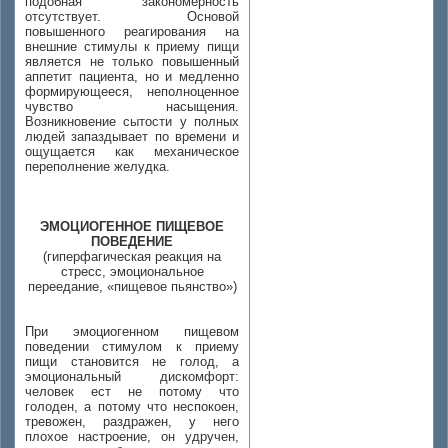
подобная закономерность
отсутствует. Основой
повышенного реагирования на
внешние стимулы к приему пищи
является не только повышенный
аппетит пациента, но и медленно
формирующееся, неполноценное
чувство насыщения.
Возникновение сытости у полных
людей запаздывает по времени и
ощущается как механическое
переполнение желудка.
ЭМОЦИОГЕННОЕ ПИЩЕВОЕ
ПОВЕДЕНИЕ
(гиперфагическая реакция на
стресс, эмоциональное
переедание, «пищевое пьянство»)
При эмоциогенном пищевом
поведении стимулом к приему
пищи становится не голод, а
эмоциональный дискомфорт:
человек ест не потому что
голоден, а потому что неспокоен,
тревожен, раздражен, у него
плохое настроение, он удручен,