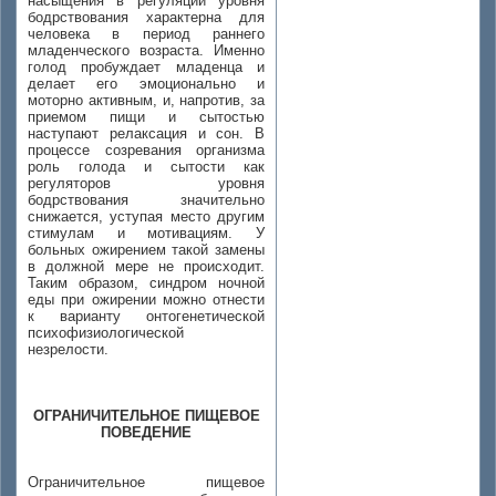
насыщения в регуляции уровня
бодрствования характерна для
человека в период раннего
младенческого возраста. Именно
голод пробуждает младенца и
делает его эмоционально и
моторно активным, и, напротив, за
приемом пищи и сытостью
наступают релаксация и сон. В
процессе созревания организма
роль голода и сытости как
регуляторов уровня
бодрствования значительно
снижается, уступая место другим
стимулам и мотивациям. У
больных ожирением такой замены
в должной мере не происходит.
Таким образом, синдром ночной
еды при ожирении можно отнести
к варианту онтогенетической
психофизиологической
незрелости.
ОГРАНИЧИТЕЛЬНОЕ ПИЩЕВОЕ
ПОВЕДЕНИЕ
Ограничительное пищевое