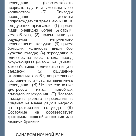
переедания (невозможность
прервать еду или уменьшить ее
количество). (Б) Эпизоды
переедания должны
сопровождаться тремя любыми из
следующих признаков: (1) прием
пищи очевидно более быстрый,
чем обычно; (2) прием пищи до
ощущения неприятного
переполнения желудка; (3) прием
больших количеств пищи без
чувства голода; (4) переедание в
одиночестве из-за стыда перед
окружающими («чтобы не узнали,
какое большое количество пищи я
съедаю»); (5) ощущение
отвращения к себе, депрессивное
состояние или чувство вины из-за
переедания. (B) Четкое состояние
дистресса из-за подобных
эпизодов переедания. (Г) Частота
эпизодов резкого переедания в
среднем не менее двух в неделю
на протяжении полугода. (Д)
Состояние не соответствует
критериям нервной анорексии или
нервной булимии.
СИНДРОМ НОЧНОЙ ЕДЫ