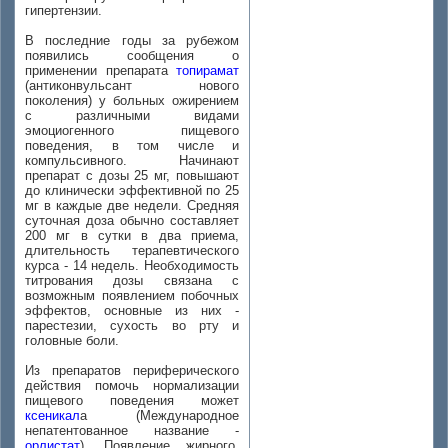
гипертензии.
В последние годы за рубежом
появились сообщения о
применении препарата
топирамат
(антиконвульсант нового
поколения) у больных ожирением
с различными видами
эмоциогенного пищевого
поведения, в том числе и
компульсивного. Начинают
препарат с дозы 25 мг, повышают
до клинически эффективной по 25
мг в каждые две недели. Средняя
суточная доза обычно составляет
200 мг в сутки в два приема,
длительность терапевтического
курса - 14 недель. Необходимость
титрования дозы связана с
возможным появлением побочных
эффектов, основные из них -
парестезии, сухость во рту и
головные боли.
Из препаратов периферического
действия помочь нормализации
пищевого поведения может
ксеникал
а (Международное
непатентованное название -
орлистат
). Появление жирного,