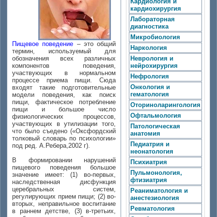
Кардиология и
кардиохирургия
Лабораторная
диагностика
Микробиология
Пищевое поведение
– это общий
Наркология
термин, используемый для
обозначения всех различных
Неврология и
компонентов поведения,
нейрохирургия
участвующих в нормальном
Нефрология
процессе приема пищи. Сюда
Онкология и
входят такие подготовительные
гематология
модели поведения, как поиск
пищи, фактическое потребление
Оториноларингология
пищи и большое число
Офтальмология
физиологических процессов,
участвующих в утилизации того,
Патологическая
что было съедено («Оксфордский
анатомия
толковый словарь по психологии»
Педиатрия и
под ред. А.Ребера,2002 г).
неонатология
В формировании нарушений
Психиатрия
пищевого поведения большое
Пульмонология,
значение имеет: (1) во-первых,
фтизиатрия
наследственная дисфункция
церебральных систем,
Реаниматология и
регулирующих прием пищи; (2) во-
анестезиология
вторых, неправильное воспитание
Ревматология
в раннем детстве, (3) в-третьих,