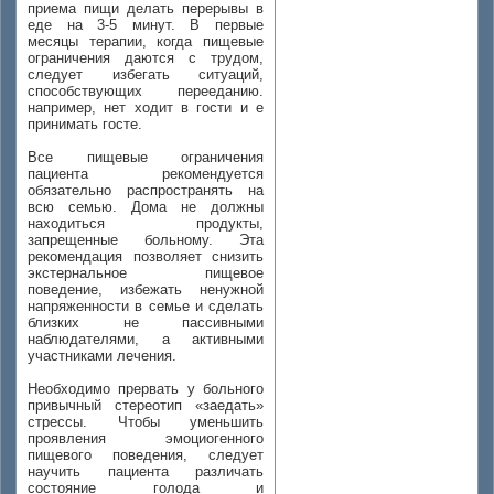
приема пищи делать перерывы в
еде на 3-5 минут. В первые
месяцы терапии, когда пищевые
ограничения даются с трудом,
следует избегать ситуаций,
способствующих перееданию.
например, нет ходит в гости и е
принимать госте.
Все пищевые ограничения
пациента рекомендуется
обязательно распространять на
всю семью. Дома не должны
находиться продукты,
запрещенные больному. Эта
рекомендация позволяет снизить
экстернальное пищевое
поведение, избежать ненужной
напряженности в семье и сделать
близких не пассивными
наблюдателями, а активными
участниками лечения.
Необходимо прервать у больного
привычный стереотип «заедать»
стрессы. Чтобы уменьшить
проявления эмоциогенного
пищевого поведения, следует
научить пациента различать
состояние голода и