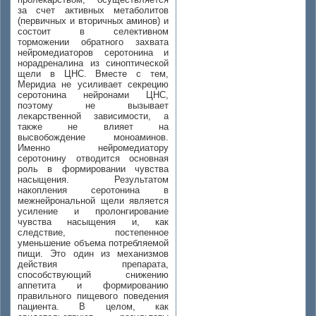
за счет активных метаболитов
(первичных и вторичных аминов) и
состоит в селективном
торможении обратного захвата
нейромедиаторов серотонина и
норадреналина из синоптической
щели в ЦНС. Вместе с тем,
Меридиа не усиливает секрецию
серотонина нейронами ЦНС,
поэтому не вызывает
лекарственной зависимости, а
также не влияет на
высвобождение моноаминов.
Именно нейромедиатору
серотонину отводится основная
роль в формировании чувства
насыщения. Результатом
накопления серотонина в
межнейрональной щели является
усиление и пролонгирование
чувства насыщения и, как
следствие, постепенное
уменьшение объема потребляемой
пищи. Это один из механизмов
действия препарата,
способствующий снижению
аппетита и формированию
правильного пищевого поведения
пациента. В целом, как