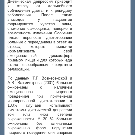
Диетическая депрессия приводит
к отказу от дальнейшего
соблюдения диеты и к рецидиву
заболевания. После таких
эпизодов у пациентов
формируются чувство вины,
снижение самооценки, неверие в
возможность излечения. Особенно
плохо переносят диетотерапию
больные с перееданием в ответ на
стресс, которые привыкли
нормализовать свой
эмоциональный дискомфорт
приемом пищи и для которых еда
стала своеобразным средством
релаксации.
По данным Т.Г. Вознесенской и
А.В. Вахмистрова (2001) больные
ожирением с наличием
эмоциогенного пищевого
поведениея при применении
изолированной диетотерапии в
100% случаев испытывают
симптомы диетической депрессии
той или иной степени
выраженности. У 30 % больных
ожирением без клинически
выраженных форм нарушения
пищевого поведения они впервые