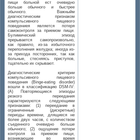
пищи больной ест очевидно
больше обычного и быстрее
обычного. Важныйм
диагностическим признаком
компульсивного пищевого
поведениея является потеря
самоконтроля за приемом пищи.
Булимический эпизод
прерывается самопроизвольно,
как правило, из-за избыточного
переполнения желудка; иногда из-
за прихода посторонних, так как
больные, стесняясь приступов,
тщательно их скрывают.
Диагностические критерии
компульсивного пищевого
поведения (Binge-eating disorder)
вошли в классификацию DSM-IV:
(A) Повторяющиеся эпизоды
резкого переедания
характеризуются следующими
признаками: (1) переедание в
ограниченные (дискретные)
периоды времени, длящиеся не
более двух часов, с количеством
съеденного очевидно больше
обычного; (2) ощущение потери
контроля за приемом пищи,
возникающее во время