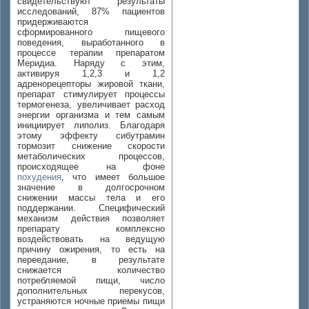
свидетельствуют результаты
исследований, 87% пациентов
придерживаются
сформированного пищевого
поведения, выработанного в
процессе терапии препаратом
Меридиа. Наряду с этим,
активируя 1,2,3 и 1,2
адренорецепторы жировой ткани,
препарат стимулирует процессы
термогенеза, увеличивает расход
энергии организма и тем самым
инициирует липолиз. Благодаря
этому эффекту сибутрамин
тормозит снижение скорости
метаболических процессов,
происходящее на фоне
похудения
, что имеет большое
значение в долгосрочном
снижении массы тела и его
поддержании. Специфический
механизм действия позволяет
препарату комплексно
воздействовать на ведущую
причину ожирения, то есть на
переедание, в результате
снижается количество
потребляемой пищи, число
дополнительных перекусов,
устраняются ночные приемы пищи