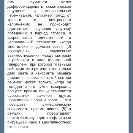
ему научиться четко
дифференцировать соматические
ощущения и эмоциональные
переживания, например голод от
тревоги и внутреннего
напряжения; не происходит
адекватного научения другому
поведению в период стресса, и
закрепляется единственный и
неправильный стереотип: «когда
мне плохо, я должен есть». (3)
обнаружены нарушенные
взаимоотношения между матерью
и ребенком в виде формальной
гиперопеки, при которой главными
заботами матери являются только
две: одеть и накормить ребенка
(привлечь внимание такой матери
ребенок может только, когда он
голоден и его нужно накормить;
процесс приема пищи становится
суррогатной заменой других
проявлений любви и заботы - это
повышает символическую
значимость приема пищи). (5) в
семьях преобладают
психотравмирующие конфликтные
ситуации и хаос в межличностных
отношениях.