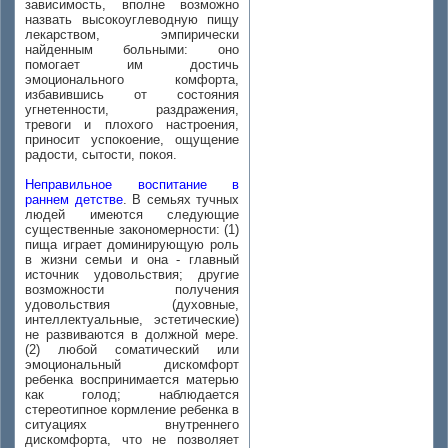
зависимость, вполне возможно
назвать высокоуглеводную пищу
лекарством, эмпирически
найденным больными: оно
помогает им достичь
эмоционального комфорта,
избавившись от состояния
угнетенности, раздражения,
тревоги и плохого настроения,
приносит успокоение, ощущение
радости, сытости, покоя.
Неправильное воспитание в
раннем детстве
. В семьях тучных
людей имеются следующие
существенные закономерности: (1)
пища играет доминирующую роль
в жизни семьи и она - главный
источник удовольствия; другие
возможности получения
удовольствия (духовные,
интеллектуальные, эстетические)
не развиваются в должной мере.
(2) любой соматический или
эмоциональный дискомфорт
ребенка воспринимается матерью
как голод; наблюдается
стереотипное кормление ребенка в
ситуациях внутреннего
дискомфорта, что не позволяет