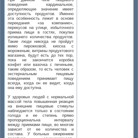
поведения кардинальное,
определяющее значение имеет
доступность продуктов. Именно
эта особенность лежит в основе
переедания «за компанию»,
перекусов на улице, избыточного
приема пищи в гостях, покупки
излишнего количества продуктов.
Такие люди никогда не пройдут
мимо пирожковой, киоска с
мороженым, витрины продуктового
магазина, будут есть до тех пор,
пока не закончится коробка
конфет или вазочка с печеньем,
таким образом, то есть человек с
экстернальным пищевым
поведением принимает пищу
всегда, когда он ее видит, когда
она ему доступна.
У здоровых людей с нормальной
массой тела повышенная реакция
на внешние пищевые стимулы
наблюдается только в состоянии
голода и ее степень прямо
пропорциональна интервалу
между приемами пищи, во многом
зависит от ее количества и
состава. У больных ожирением