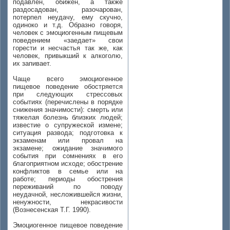
подавлен, обижен, а также
раздосадован, разочарован,
потерпел неудачу, ему скучно,
одиноко и т.д. Образно говоря,
человек с эмоциогенным пищевым
поведением «заедает» свои
горести и несчастья так же, как
человек, привыкший к алкоголю,
их запивает.
Чаще всего эмоциогенное
пищевое поведение обостряется
при следующих стрессовых
событиях (перечислены в порядке
снижения значимости): смерть или
тяжелая болезнь близких людей;
известие о супружеской измене;
ситуация развода; подготовка к
экзаменам или провал на
экзамене; ожидание значимого
события при сомнениях в его
благоприятном исходе; обострение
конфликтов в семье или на
работе; периоды обострения
переживаний по поводу
неудачной, несложившейся жизни,
ненужности, некрасивости
(Вознесенская Т.Г. 1990).
Эмоциогенное пищевое поведение