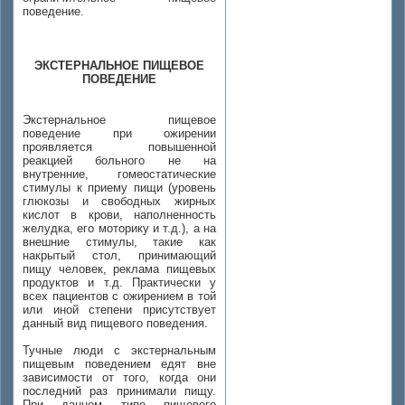
поведение.
ЭКСТЕРНАЛЬНОЕ ПИЩЕВОЕ
ПОВЕДЕНИЕ
Экстернальное пищевое
поведение при ожирении
проявляется повышенной
реакцией больного не на
внутренние, гомеостатические
стимулы к приему пищи (уровень
глюкозы и свободных жирных
кислот в крови, наполненность
желудка, его моторику и т.д.), а на
внешние стимулы, такие как
накрытый стол, принимающий
пищу человек, реклама пищевых
продуктов и т.д. Практически у
всех пациентов с ожирением в той
или иной степени присутствует
данный вид пищевого поведения.
Тучные люди с экстернальным
пищевым поведением едят вне
зависимости от того, когда они
последний раз принимали пищу.
При данном типе пищевого