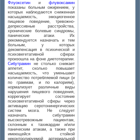
Флуоксетин
и
флувоксамин
показаны больным ожирением, у
которых наблюдаются сниженная
насыщаемость, эмоциогенное
пищевое поведение, тревожно-
депрессивные расстройства,
хронические болевые синдромы,
панические атаки. Их
рекомендуется назначать и тем
больным, у которых
декомпенсация в психической и
психовегетативной сферах
произошла на фоне диетотерапии.
Сибутрамин
не столько снижает
аппетит, сколько повышает
насыщаемость, что уменьшает
количество потребляемой пищи (и
по граммам, и по калориям),
нормализует различные виды
нарушения пищевого поведения,
коррегирует состояние
психовегетативной сферы через
активацию серотонинергических
систем мозга. Не следует
назначать сибутрамин
высокотревожным пациентам,
склонным к тахикардии и/или
паническим атакам, а также при
имеющейся стойкой
неконтролируемой артериальной