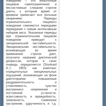
поведение – это избыточные
пищевые самоограничения и
бессистемные слишком строгие
диеты, к которым время от
времени прибегают все больные
ожирением. Периоды
ограничительного пищевого
поведения сменяются периодами
переедания с новым интенсивным
набором веса. Указанные периоды
при ограничительном пищевом
поведении приводят к
эмоциональной нестабильности.
Эмоциональная нестабильность,
возникающая во время
применения строгих диет,
получила название диетической
депрессии, которая в свою
очередь определяется (Stunkard
A.J., 1953) как комплекс
отрицательных эмоциональных
ощущений, возникающих на фоне
диетотерапии: повышенные
раздражительность и
утомляемость, чувство
внутреннего напряжения и
постоянной усталости,
агрессивность и враждебность,
тревожность, сниженное
настроение, удрученность и т.д.