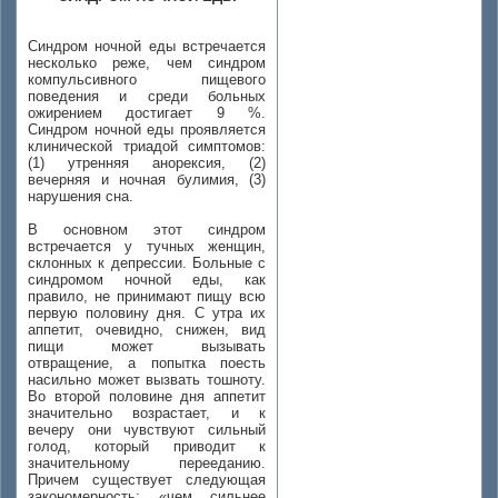
Синдром ночной еды встречается
несколько реже, чем синдром
компульсивного пищевого
поведения и среди больных
ожирением достигает 9 %.
Синдром ночной еды проявляется
клинической триадой симптомов:
(1) утренняя анорексия, (2)
вечерняя и ночная булимия, (3)
нарушения сна.
В основном этот синдром
встречается у тучных женщин,
склонных к депрессии. Больные с
синдромом ночной еды, как
правило, не принимают пищу всю
первую половину дня. С утра их
аппетит, очевидно, снижен, вид
пищи может вызывать
отвращение, а попытка поесть
насильно может вызвать тошноту.
Во второй половине дня аппетит
значительно возрастает, и к
вечеру они чувствуют сильный
голод, который приводит к
значительному перееданию.
Причем существует следующая
закономерность: «чем сильнее