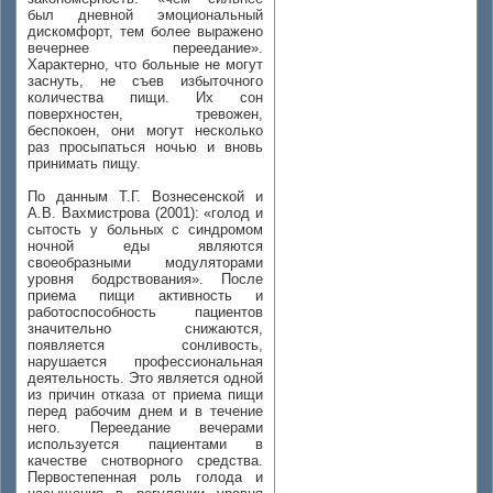
был дневной эмоциональный
дискомфорт, тем более выражено
вечернее переедание».
Характерно, что больные не могут
заснуть, не съев избыточного
количества пищи. Их сон
поверхностен, тревожен,
беспокоен, они могут несколько
раз просыпаться ночью и вновь
принимать пищу.
По данным Т.Г. Вознесенской и
А.В. Вахмистрова (2001): «голод и
сытость у больных с синдромом
ночной еды являются
своеобразными модуляторами
уровня бодрствования». После
приема пищи активность и
работоспособность пациентов
значительно снижаются,
появляется сонливость,
нарушается профессиональная
деятельность. Это является одной
из причин отказа от приема пищи
перед рабочим днем и в течение
него. Переедание вечерами
используется пациентами в
качестве снотворного средства.
Первостепенная роль голода и