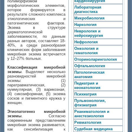
кардиохирургия
полиморфизмом
морфологических элементов,
Лабораторная
которое формируется в
диагностика
результате сложного комплекса
Микробиология
этиологических и
патогенетических факторов.
Наркология
Экзема в структуре
Неврология и
дерматологической
нейрохирургия
заболеваемости, по данным
разных авторов, составляет 18-
Нефрология
40%, а среди разнообразия
Онкология и
клинических форм заболевания
гематология
микробная экзема встречается
у 12–27% больных.
Оториноларингология
Офтальмология
Классификация микробной
экземы
. Выделяют несколько
Патологическая
разновидностей микробной
анатомия
экземы:
(1)
Педиатрия и
паратравматическая,
(2)
неонатология
нуммулярная,
(3)
варикозная,
(4)
сикозиформная,
(5)
экзема
Психиатрия
сосков и пигментного кружка у
Пульмонология,
женщин.
фтизиатрия
Этиопатогенез микробной
Реаниматология и
экземы
. Согласно
анестезиология
современным представлениям
Ревматология
микробная экзема развивается,
Судебная медицина
как сенсибилизация к