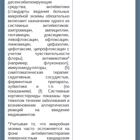
десенсибилизирующие
средства, антибиотики
(стандарты ведения больных
микробной экземы обязательно
включают назначение одного из
системных антибиотиков:
азитромицин, ампициллин,
гентамицин, доксициклин,
левофлоксацин, офлоксацин,
линкомицин, цефазолин,
цефотаксим, ципрофлоксацин с
учетом чувствительности
флоры), антимикотики*
(например, флуконазол),
иммуномодуляторы;
(5)
симптоматическая терапия:
седативные, сосудистые,
ферментные препараты,
эубиотики и т.п. (по
показаниям).
(
!
)
Системные
кортикостероиды показаны при
тяжелом течении заболевания и
возникновении аллергических
реакций на введение
медикаментов.
*Учитывая то, что микробная
экзема часто осложняется на
фоне антибиотикотерапии
поверхностным кандидозом