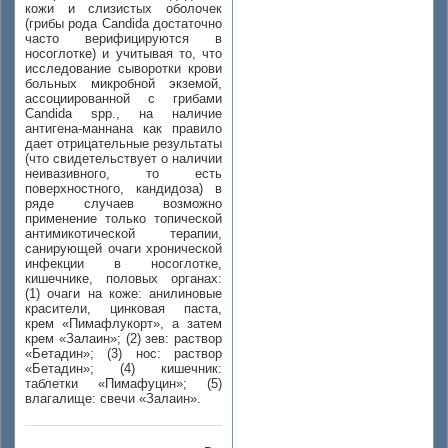
кожи и слизистых оболочек
(грибы рода Candida достаточно
часто верифицируются в
носоглотке) и учитывая то, что
исследование сыворотки крови
больных микробной экземой,
ассоциированной с грибами
Сandida spp., на наличие
антигена-маннана как правило
дает отрицательные результаты
(что свидетельствует о наличии
неивазивного, то есть
поверхностного, кандидоза) в
ряде случаев возможно
применение только топической
антимикотической терапии,
санирующей очаги хронической
инфекции в носоглотке,
кишечнике, половых органах:
(1)
очаги на коже: анилиновые
красители, цинковая паста,
крем «Пимафлукорт», а затем
крем «Залаин»;
(2)
зев: раствор
«Бетадин»;
(3)
нос: раствор
«Бетадин»;
(4)
кишечник:
таблетки «Пимафуцин»;
(5)
влагалище: свечи «Залаин».