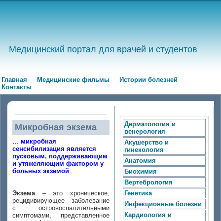
Медицинский портал для врачей и студентов
Главная
Медицинские фильмы
Истории болезней
Контакты
Дерматология и
Микробная экзема
венерология
…
микробная
Акушерство и
сенсибилизация является
гинекология
пусковым, поддерживающим
Анатомия
и утяжеляющим фактором у
больных экземой
.
Биохимия
Вертебрология
Экзема
– это хроническое,
Генетика
рецидивирующее заболевание
Инфекционные болезни
с островоспалительными
Кардиология и
симптомами, представленное