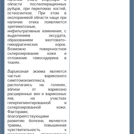
области послеоперационных
рубцов, при переломах костей,
остеосинтезе. При этом в
околораневой области чаще при
наличии отека появляются
эритематозные,
инфильтративные изменения, с
выделением эксудата,
образованием желтовато–
геморрагических корок.
Возможно поверхностное
склерозирование кожи и
отложение гемосидерина в
тканях.
Варикозная экзема
является
частью варикозного
симптомокомплекса,
располагаясь на голенях,
вблизи от варикозно
расширенных вен и варикозных
язв, на участках
гиперпигментированной и
склерозированной кожи.
Факторами,
благоприятствующими
развитию болезни, являются
травмы, повышенная
чувствительность к