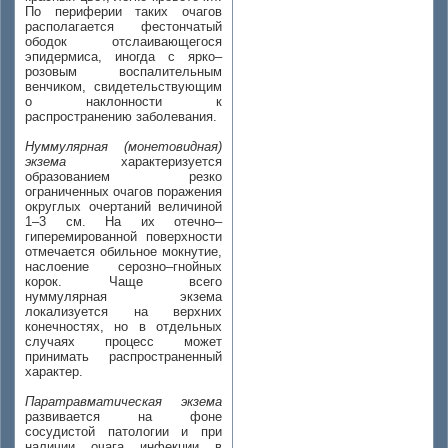
По периферии таких очагов
располагается фестончатый
ободок отслаивающегося
эпидермиса, иногда с ярко–
розовым воспалительным
венчиком, свидетельствующим
о наклонности к
распространению заболевания.
Нуммулярная (монетовидная)
экзема
характеризуется
образованием резко
ограниченных очагов поражения
округлых очертаний величиной
1–3 см. На их отечно–
гиперемированной поверхности
отмечается обильное мокнутие,
наслоение серозно–гнойных
корок. Чаще всего
нуммулярная экзема
локализуется на верхних
конечностях, но в отдельных
случаях процесс может
принимать распространенный
характер.
Паратравматическая экзема
развивается на фоне
сосудистой патологии и при
наличии очага инфекции в