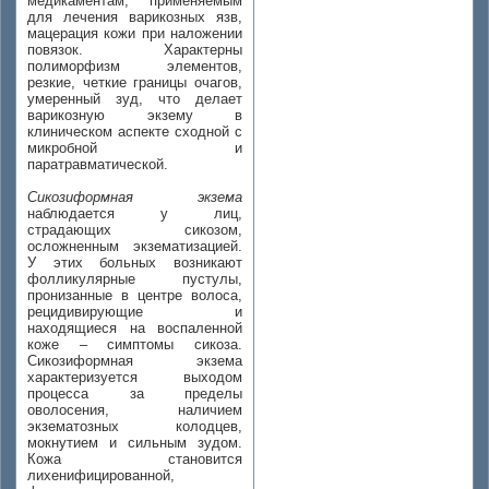
медикаментам, применяемым
для лечения варикозных язв,
мацерация кожи при наложении
повязок. Характерны
полиморфизм элементов,
резкие, четкие границы очагов,
умеренный зуд, что делает
варикозную экзему в
клиническом аспекте сходной с
микробной и
паратравматической.
Сикозиформная экзема
наблюдается у лиц,
страдающих сикозом,
осложненным экзематизацией.
У этих больных возникают
фолликулярные пустулы,
пронизанные в центре волоса,
рецидивирующие и
находящиеся на воспаленной
коже – симптомы сикоза.
Сикозиформная экзема
характеризуется выходом
процесса за пределы
оволосения, наличием
экзематозных колодцев,
мокнутием и сильным зудом.
Кожа становится
лихенифицированной,