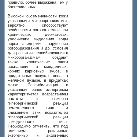
правило, более выражена чем у
бактериальных.
Высокой обсемененности кожи
указанными микроорганизмами,
вероятно, способствуют
особенности рогового слоя при
хронических дерматозах:
увеличение выделения воды
через эпидермис, нарушение
рогообразования и др. Условия
для развития сенсибилизации к
микроорганизмам создают
также хронические очаги
воспаления в миндалинах,
корнях кариозных зубов, в
придаточных пазухах носа, в
желчном пузыре, в придатках
матки. Сенсибилизация к
указанным ранее аллергенам
характеризуется возрастанием
частоты и размеров
гиперэргической реакции
немедленного типа и
снижением этих показателей
гиперэргической реакции
замедленного типа.
Необходимо отметить, что под
влиянием различных
экзогенных и эндогенных