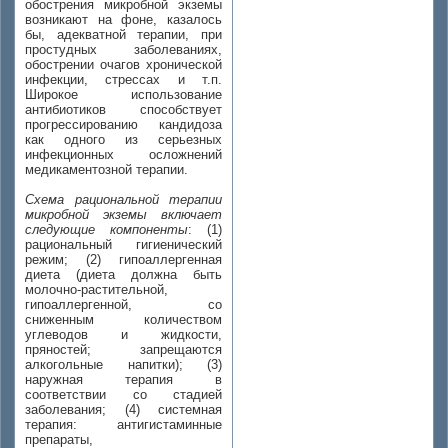
обострения микробной экземы
возникают на фоне, казалось
бы, адекватной терапии, при
простудных заболеваниях,
обострении очагов хронической
инфекции, стрессах и т.п.
Широкое использование
антибиотиков способствует
прогрессированию кандидоза
как одного из серьезных
инфекционных осложнений
медикаментозной терапии.
Схема рациональной терапии
микробной экземы включает
следующие компоненты
:
(1)
рациональный гигиенический
режим;
(2)
гипоаллергенная
диета (диета должна быть
молочно-растительной,
гипоаллергенной, со
сниженным количеством
углеводов и жидкости,
пряностей; запрещаются
алкогольные напитки);
(3)
наружная терапия в
соответствии со стадией
заболевания;
(4)
системная
терапия: антигистаминные
препараты,