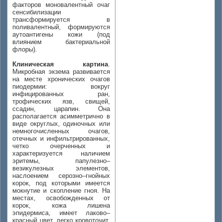
факторов моновалентный очаг
сенсибилизации
трансформируется в
поливалентный, формируются
аутоантигены кожи (под
влиянием бактериальной
флоры).
Клиническая картина
.
Микробная экзема развивается
на месте хронических очагов
пиодермии: вокруг
инфицированных ран,
трофических язв, свищей,
ссадин, царапин. Она
располагается асимметрично в
виде округлых, одиночных или
немногочисленных очагов,
отечных и инфильтрированных,
четко очерченных и
характеризуется наличием
эритемы, папулезно–
везикулезных элементов,
наслоением серозно–гнойных
корок, под которыми имеется
мокнутие и скопление гноя. На
местах, освобожденных от
корок, кожа лишена
эпидермиса, имеет лаково–
красный цвет, легко кровоточит.