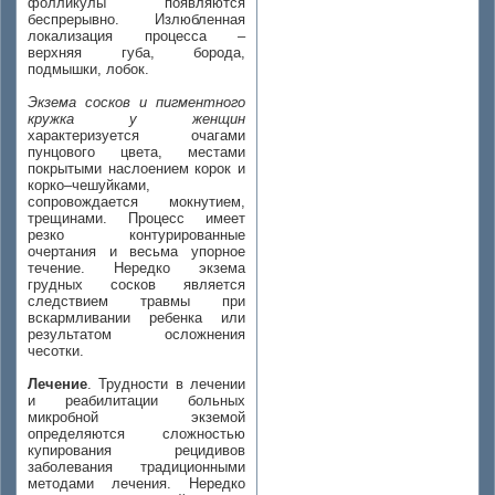
фолликулы появляются
беспрерывно. Излюбленная
локализация процесса –
верхняя губа, борода,
подмышки, лобок.
Экзема сосков и пигментного
кружка у женщин
характеризуется очагами
пунцового цвета, местами
покрытыми наслоением корок и
корко–чешуйками,
сопровождается мокнутием,
трещинами. Процесс имеет
резко контурированные
очертания и весьма упорное
течение. Нередко экзема
грудных сосков является
следствием травмы при
вскармливании ребенка или
результатом осложнения
чесотки.
Лечение
. Трудности в лечении
и реабилитации больных
микробной экземой
определяются сложностью
купирования рецидивов
заболевания традиционными
методами лечения. Нередко