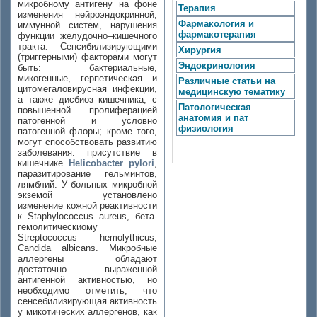
микробному антигену на фоне
Терапия
изменения нейроэндокринной,
Фармакология и
иммунной систем, нарушения
фармакотерапия
функции желудочно–кишечного
тракта. Сенсибилизирующими
Хирургия
(триггерными) факторами могут
Эндокринология
быть: бактериальные,
микогенные, герпетическая и
Различные статьи на
цитомегаловирусная инфекции,
медицинскую тематику
а также дисбиоз кишечника, с
Патологическая
повышенной пролиферацией
анатомия и пат
патогенной и условно
физиология
патогенной флоры; кроме того,
могут способствовать развитию
заболевания: присутствие в
кишечнике
Helicobacter pylori
,
паразитирование гельминтов,
лямблий. У больных микробной
экземой установлено
изменение кожной реактивности
к Staphylococcus aureus, бета-
гемолитическиому
Streptococcus hemolythicus,
Candida albicans. Микробные
аллергены обладают
достаточно выраженной
антигенной активностью, но
необходимо отметить, что
сенсебилизирующая активность
у микотических аллергенов, как