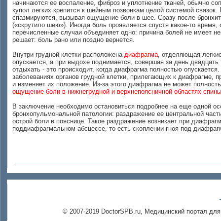
начинаются ее воспаление, фиброз и уплотнение тканей, обычно соп
купол легких крепится к шейным позвонкам целой системой связок. 
спазмируются, вызывая ощущение боли в шее. Сразу после бронхита
(«скрутило шею»). Иногда боль проявляется спустя какое-то время,
перечисленные случаи объединяет одно: причина болей не имеет не
решает: боль рано или поздно вернется.
Внутри грудной клетки расположена
диафрагма
, отделяющая легки
опускается, а при выдохе поднимается, совершая за день двадцать
отдыхать - это происходит, когда диафрагма полностью опускается. 
заболеваниях органов грудной клетки, прилегающих к диафрагме, п
и изменяет их положение. Из-за этого диафрагма не может полност
ощущение боли в нижнегрудной и верхнепоясничной областях спин
В заключение необходимо остановиться подробнее на еще одной осо
бронхопульмональной патологии: раздражение ее центральной части
острой боли в пояснице. Такое раздражение возникает при диафраг
поддиафрагмальном абсцессе, то есть скоплении гноя под диафраг
© 2007-2019 DoctorSPB.ru, Медицинский портал для