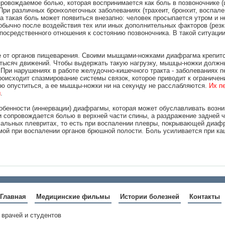
ровождаемое болью, которая воспринимается как боль в позвоночнике (ш
При различных бронхолегочных заболеваниях (трахеит, бронхит, воспален
 такая боль может появиться внезапно: человек просыпается утром и не
 обычно после воздействия тех или иных дополнительных факторов (резки
посредственного отношения к состоянию позвоночника. В такой ситуаци
е от органов пищеварения. Своими мышцами-ножками диафрагма крепится
 тысяч движений. Чтобы выдержать такую нагрузку, мышцы-ножки должны
При нарушениях в работе желудочно-кишечного тракта - заболеваниях печ
роисходит спазмирование системы связок, которое приводит к ограниче
ью опуститься, а ее мышцы-ножки ни на секунду не расслабляются.
Их п
ы
.
бенности (иннервации) диафрагмы, которая может обуславливать возни
 сопровождается болью в верхней части спины, а раздражение задней ч
мальных плевритах, то есть при воспалении плевры, покрывающей диафр
мой при воспалении органов брюшной полости. Боль усиливается при ка
Главная
Медицинские фильмы
Истории болезней
Контакты
 врачей и студентов