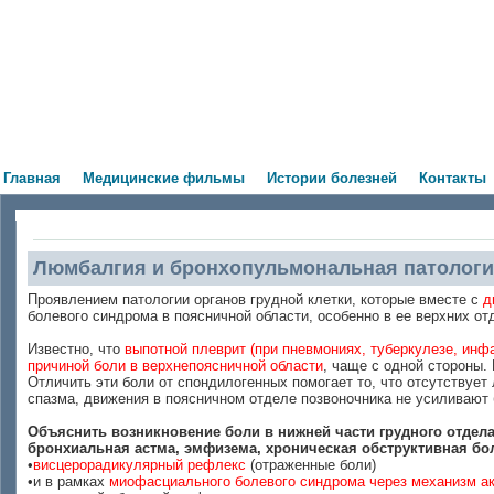
Главная
Медицинские фильмы
Истории болезней
Контакты
Люмбалгия и бронхопульмональная патолог
Проявлением патологии органов грудной клетки, которые вместе с
д
болевого синдрома в поясничной области, особенно в ее верхних от
Известно, что
выпотной плеврит (при пневмониях, туберкулезе, инф
причиной боли в верхнепоясничной области
, чаще с одной стороны.
Отличить эти боли от спондилогенных помогает то, что отсутствует
спазма, движения в поясничном отделе позвоночника не усиливают 
Объяснить возникновение боли в нижней части грудного отдел
бронхиальная астма, эмфизема, хроническая обструктивная бо
•
висцерорадикулярный рефлекс
(отраженные боли)
•и в рамках
миофасциального болевого синдрома через механизм ак