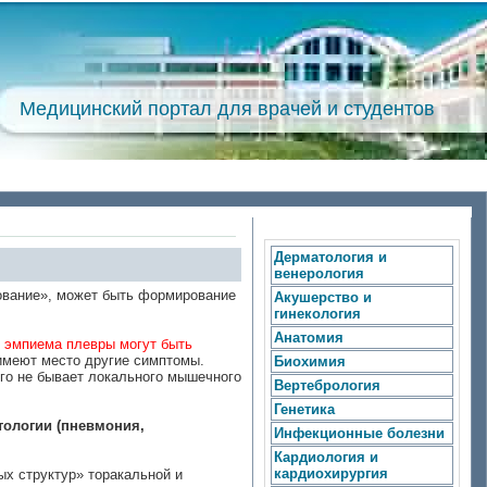
Медицинский портал для врачей и студентов
Дерматология и
венерология
ование», может быть формирование
Акушерство и
гинекология
Анатомия
и эмпиема плевры могут быть
 имеют место другие симптомы.
Биохимия
его не бывает локального мышечного
Вертебрология
Генетика
тологии (пневмония,
Инфекционные болезни
Кардиология и
кардиохирургия
х структур» торакальной и