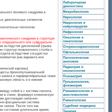
Лабораторная
диагностика
Микробиология
ального болевого синдрома в
Наркология
ных двигательных сегментов
Неврология и
нейрохирургия
тносительно патологии
Нефрология
Онкология и
иалгического синдрома в структуре
гематология
о эпидурального или субдурально-
ик вследстие дискогенной (грыжа
Оториноларингология
и структур позвоночного столба и
Офтальмология
 отдела вследствие сосудистых
люмбалгии (как варианта или
Патологическая
анатомия
Педиатрия и
нической картины)
неонатология
роцессы бронхопульмональной
о канала и паравертебральные ткани
Психиатрия
паховую область и в нижние
Пульмонология,
фтизиатрия
ежду собой и с костями скелета.
Реаниматология и
ями в спине, формируя клиническую
анестезиология
ием дислокации связочно-
Ревматология
очно-фасциальная система
Судебная медицина
е связок. После того как
ном состоянии длительное время,
Терапия