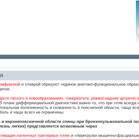
ия
иафрагмой
и плеврой образуют «единое анатомо-функциональное образ
делах.
аркте легкого и новообразованиях, панкреатите, ревматоидном артрите) 
 В плане дифференциальной диагностике важно то, что при этом всегда
 локальная болезненность и скованность в поясничной области, чаще вс
боль и чаще всего не ограничены.
а и верхнепоясничной области спины при бронхопульмональной па
лезнь легких) представляется возможным через
:
тивации латентных триггерных точек
и «перегрузки мышечно-фасциальны