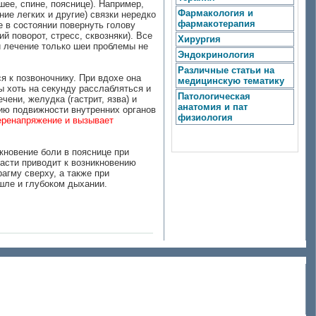
ее, спине, пояснице). Например,
Фармакология и
ие легких и другие) связки нередко
фармакотерапия
 в состоянии повернуть голову
й поворот, стресс, сквозняки). Все
Хирургия
и лечение только шеи проблемы не
Эндокринология
Различные статьи на
 к позвоночнику. При вдохе она
медицинскую тематику
 хоть на секунду расслабляться и
Патологическая
ени, желудка (гастрит, язва) и
анатомия и пат
нию подвижности внутренних органов
физиология
еренапряжение и вызывает
кновение боли в пояснице при
асти приводит к возникновению
агму сверху, а также при
шле и глубоком дыхании.