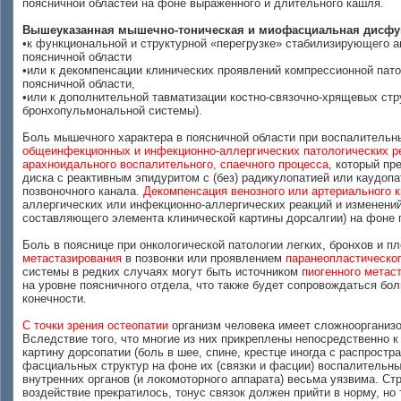
поясничной областей на фоне выраженного и длительного кашля.
Вышеуказанная мышечно-тоническая и миофасциальная дисфун
•к функциональной и структурной «перегрузке» стабилизирующего
поясничной области
•или к декомпенсации клинических проявлений компрессионной пато
поясничной области,
•или к дополнительной тавматизации костно-связочно-хрящевых стр
бронхопульмональной системы).
Боль мышечного характера в поясничной области при воспалитель
общеинфекционных и инфекционно-аллергических патологических р
арахноидального воспалительного, спаечного процесса
, который пр
диска с реактивным эпидуритом с (без) радикулопатией или каудопа
позвоночного канала.
Декомпенсация венозного или артериального 
аллергических или инфекционно-аллергических реакций и изменений
составляющего элемента клинической картины дорсалгии) на фоне п
Боль в пояснице при онкологической патологии легких, бронхов и п
метастазирования
в позвонки или проявлением
паранеопластическо
системы в редких случаях могут быть источником
пиогенного метас
на уровне поясничного отдела, что также будет сопровождаться бол
конечности.
С точки зрения остеопатии
организм человека имеет сложноорганизо
Вследствие того, что многие из них прикреплены непосредственно 
картину дорсопатии (боль в шее, спине, крестце иногда с распрост
фасциальных структур на фоне их (связки и фасции) воспалительн
внутренних органов (и локомоторного аппарата) весьма уязвима. Ст
воздействие прекратилось, тонус связок должен прийти в норму, но