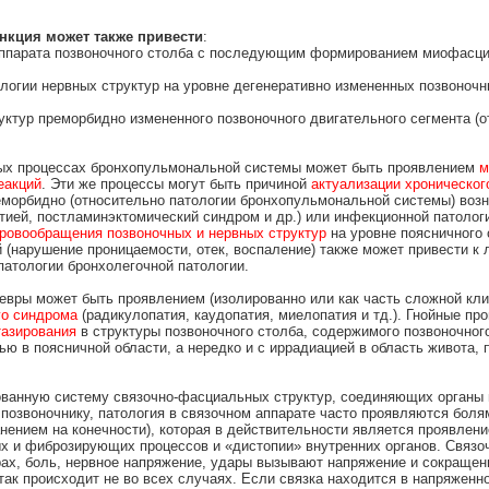
кция может также привести
:
 аппарата позвоночного столба с последующим формированием миофасци
логии нервных структур на уровне дегенеративно измененных позвоноч
уктур преморбидно измененного позвоночного двигательного сегмента (о
ных процессах бронхопульмональной системы может быть проявлением
м
еакций
. Эти же процессы могут быть причиной
актуализации хроническог
еморбидно (относительно патологии бронхопульмональной системы) возн
тией, постламинэктомический синдром и др.) или инфекционной патологи
кровообращения позвоночных и нервных структур
на уровне поясничного
 (нарушение проницаемости, отек, воспаление) также может привести к 
атологии бронхолегочной патологии.
левры может быть проявлением (изолированно или как часть сложной кли
го синдрома
(радикулопатия, каудопатия, миелопатия и тд.). Гнойные п
тазирования
в структуры позвоночного столба, содержимого позвоночног
ью в поясничной области, а нередко и с иррадиацией в область живота, 
ванную систему связочно-фасциальных структур, соединяющих органы м
к позвоночнику, патология в связочном аппарате часто проявляются бол
ранением на конечности), которая в действительности является проявлен
ых и фиброзирующих процессов и «дистопии» внутренних органов. Связ
рах, боль, нервное напряжение, удары вызывают напряжение и сокращени
 так происходит не во всех случаях. Если связка находится в напряжен