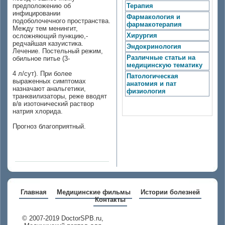
предположению об
Терапия
инфицировании
Фармакология и
подоболочечного пространства.
фармакотерапия
Между тем менингит,
Хирургия
осложняющий пункцию,-
редчайшая казуистика.
Эндокринология
Лечение. Постельный режим,
Различные статьи на
обильное питье (3-
медицинскую тематику
4 л/сут). При более
Патологическая
выраженных симптомах
анатомия и пат
назначают анальгетики,
физиология
транквилизаторы, реже вводят
в/в изотонический раствор
натрия хлорида.
Прогноз благоприятный.
Главная
Медицинские фильмы
Истории болезней
Контакты
© 2007-2019 DoctorSPB.ru,