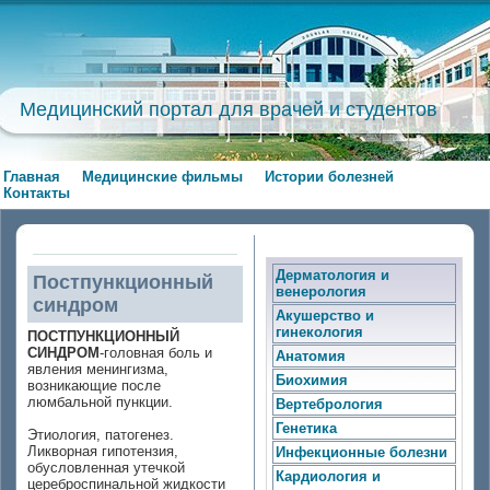
Медицинский портал для врачей и студентов
Главная
Медицинские фильмы
Истории болезней
Контакты
Дерматология и
Постпункционный
венерология
синдром
Акушерство и
гинекология
ПОСТПУНКЦИОННЫЙ
СИНДРОМ
-головная боль и
Анатомия
явления менингизма,
Биохимия
возникающие после
люмбальной пункции.
Вертебрология
Генетика
Этиология, патогенез.
Ликворная гипотензия,
Инфекционные болезни
обусловленная утечкой
Кардиология и
цереброспинальной жидкости