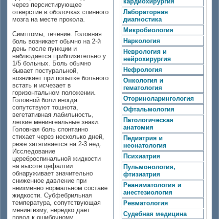
кардиохирургия
через персистирующее
отверстие в оболочках спинного
Лабораторная
мозга на месте прокола.
диагностика
Микробиология
Симптомы, течение. Головная
Наркология
боль возникает обычно на 2-й
день после пункции и
Неврология и
наблюдается приблизительно у
нейрохирургия
1/5 больных. Боль обычно
Нефрология
бывает постуральной,
возникает при попытке больного
Онкология и
встать и исчезает в
гематология
горизонтальном положении.
Оториноларингология
Головной боли иногда
сопутствуют тошнота,
Офтальмология
вегетативная лабильность,
Патологическая
легкие менингеальные знаки.
анатомия
Головная боль спонтанно
стихает через несколько дней,
Педиатрия и
реже затягивается на 2-3 нед.
неонатология
Исследование
Психиатрия
цереброспинальной жидкости
на высоте цефалгии
Пульмонология,
обнаруживает значительно
фтизиатрия
сниженное давление при
Реаниматология и
неизменно нормальном составе
анестезиология
жидкости. Субфебрильная
температура, сопутствующая
Ревматология
менингизму, нередко дает
Судебная медицина
повод к ошибочному