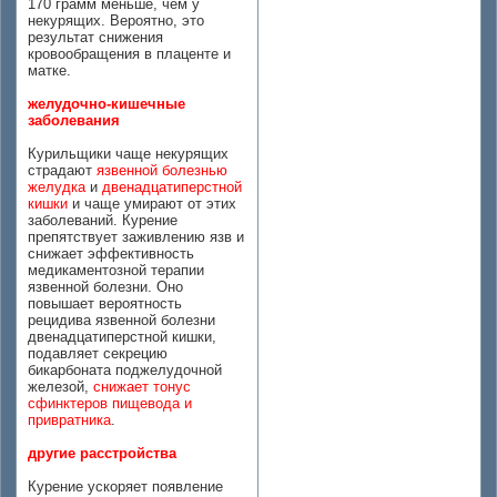
170 грамм меньше, чем у
некурящих. Вероятно, это
результат снижения
кровообращения в плаценте и
матке.
желудочно-кишечные
заболевания
Курильщики чаще некурящих
страдают
язвенной болезнью
желудка
и
двенадцатиперстной
кишки
и чаще умирают от этих
заболеваний. Курение
препятствует заживлению язв и
снижает эффективность
медикаментозной терапии
язвенной болезни. Оно
повышает вероятность
рецидива язвенной болезни
двенадцатиперстной кишки,
подавляет секрецию
бикарбоната поджелудочной
железой,
снижает тонус
сфинктеров пищевода и
привратника
.
другие расстройства
Курение ускоряет появление