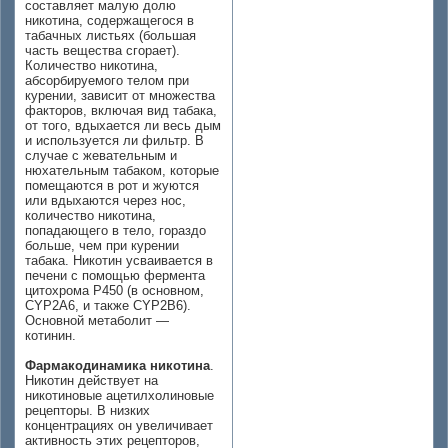
составляет малую долю
никотина, содержащегося в
табачных листьях (большая
часть вещества сгорает).
Количество никотина,
абсорбируемого телом при
курении, зависит от множества
факторов, включая вид табака,
от того, вдыхается ли весь дым
и используется ли фильтр. В
случае с жевательным и
нюхательным табаком, которые
помещаются в рот и жуются
или вдыхаются через нос,
количество никотина,
попадающего в тело, гораздо
больше, чем при курении
табака. Никотин усваивается в
печени с помощью фермента
цитохрома P450 (в основном,
CYP2A6, и также CYP2B6).
Основной метаболит —
котинин.
Фармакодинамика никотина
.
Никотин действует на
никотиновые ацетилхолиновые
рецепторы. В низких
концентрациях он увеличивает
активность этих рецепторов,