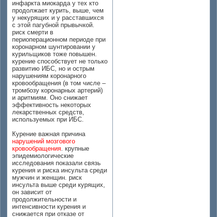
инфаркта миокарда у тех кто
продолжает курить, выше, чем
у некурящих и у расставшихся
с этой пагубной прывычкой.
риск смерти в
периоперационном периоде при
коронарном шунтировании у
курильщиков тоже повышен.
курение способствует не только
развитию ИБС, но и острым
нарушениям коронарного
кровообращения (в том числе –
тромбозу коронарных артерий)
и аритмиям. Оно снижает
эффективность некоторых
лекарственных средств,
используемых при ИБС.
Курение важная причина
нарушений мозгового
кровообращения
. крупные
эпидемиологические
исследования показали связь
курения и риска инсульта среди
мужчин и женщин. риск
инсульта выше среди курящих,
он зависит от
продолжительности и
интенсивности курения и
снижается при отказе от