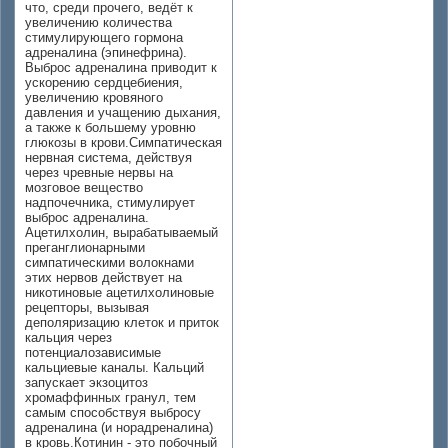
что, среди прочего, ведёт к
увеличению количества
стимулирующего гормона
адреналина (эпинефрина).
Выброс адреналина приводит к
ускорению сердцебиения,
увеличению кровяного
давления и учащению дыхания,
а также к большему уровню
глюкозы в крови.Симпатическая
нервная система, действуя
через чревные нервы на
мозговое вещество
надпочечника, стимулирует
выброс адреналина.
Ацетилхолин, вырабатываемый
преганглионарными
симпатическими волокнами
этих нервов действует на
никотиновые ацетилхолиновые
рецепторы, вызывая
деполяризацию клеток и приток
кальция через
потенциалозависимые
кальциевые каналы. Кальций
запускает экзоцитоз
хромаффинных гранул, тем
самым способствуя выбросу
адреналина (и норадреналина)
в кровь.Котинин - это побочный