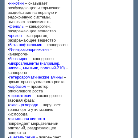
•
никотин
– оказывает
возбуждающее и тормозное
воздействие на нервную и
эндокринную системы,
вызывает зависимость
•
фенолы
– канцероген,
раздражающее вещество
•
крезол
– канцероген,
раздражающее вещество
•
бета-нафтиламин
– канцероген
•
N-нитрозонорникотин
–
канцероген
•
бензпирен
– канцероген
•
микроэлементы (например,
никель, мышьяк, полоний-210)
–
канцероген
•
гетероароматические амины
–
промоторы опухолевого роста
•
карбазол
– промотор
опухолевого роста
•
пирокатехин
– коканцероген
газовая фаза
:
•
окись углерода
– нарушает
транспорт и утилизацию
кислорода
•
синильная кислота
–
повреждает мерцательный
эпителий, раздражающее
вещество
•
ацетальдегид
- повреждает