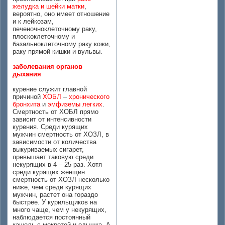
желудка и шейки матки
,
вероятно, оно имеет отношение
и к лейкозам,
печеночноклеточному раку,
плоскоклеточному и
базальноклеточному раку кожи,
раку прямой кишки и вульвы.
заболевания органов
дыхания
курение служит главной
причиной
ХОБЛ
–
хронического
бронхита
и
эмфиземы легких
.
Смертность от ХОБЛ прямо
зависит от интенсивности
курения. Среди курящих
мужчин смертность от ХОЗЛ, в
зависимости от количества
выкуриваемых сигарет,
превышает таковую среди
некурящих в 4 – 25 раз. Хотя
среди курящих женщин
смертность от ХОЗЛ несколько
ниже, чем среди курящих
мужчин, растет она гораздо
быстрее. У курильщиков на
много чаще, чем у некурящих,
наблюдается постоянный
кашель с мокротой и одышка. А