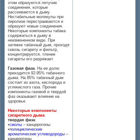
этом образуются летучие
соединения, которые
рассеиваются в дыму.
Нестабильные молекулы при
пиролизе перестраиваются и
образуют новые соединения.
Некоторые компоненты табака
содержаться в дыму в
неизмененном виде. При
затяжке табачный дым, проходя
сквозь сигарету и фильтр,
концентрируется, тление
сигареты его разряжает.
Газовая фаза
. На ее долю
приходится 92-95% табачного
дыма. На 85% табачный дым
состоит из азота, кислорода и
углекислого газа. Прочие
компоненты газовой и твердой
фаз оказывают влияние на
здоровье.
Некоторые компоненты
сигаретного дыма
:
твердая фаза
:
•
смолы
– канцерогены
•
полициклические
ароматические углеводороды
–
канцерогены