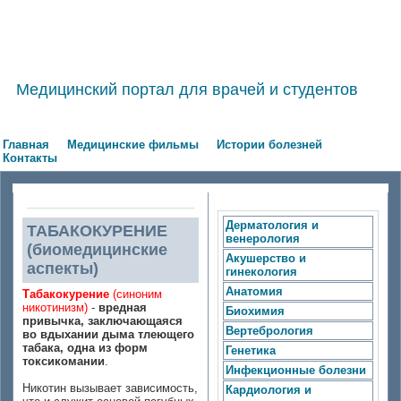
Медицинский портал для врачей и студентов
Главная
Медицинские фильмы
Истории болезней
Контакты
Дерматология и
ТАБАКОКУРЕНИЕ
венерология
(биомедицинские
Акушерство и
аспекты)
гинекология
Анатомия
Табакокурение
(синоним
никотинизм)
-
вредная
Биохимия
привычка, заключающаяся
Вертебрология
во вдыхании дыма тлеющего
табака, одна из форм
Генетика
токсикомании
.
Инфекционные болезни
Никотин вызывает зависимость,
Кардиология и