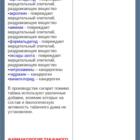
мерцательный эпителий,
раздражающее вещество
•
акролеин
- повреждает
мерцательный эпителий,
раздражающее вещество
•
аммиак
- повреждает
мерцательный эпителий,
раздражающее вещество
•
формальдегид
- повреждает
мерцательный эпителий,
раздражающее вещество
•
оксиды азота
- повреждает
мерцательный эпителий,
раздражающее вещество
•
нитрозамины
– канцерогены
•
гидразин
– канцероген
•
винилхлорид
– канцероген
В производстве сигарет помимо
табака используют различные
добавки, влияние которых на
состав и биологическую
активность табачного дыма не
установлено.
ФАРМАКОЛОГИЯ ТАБАЧНОГО