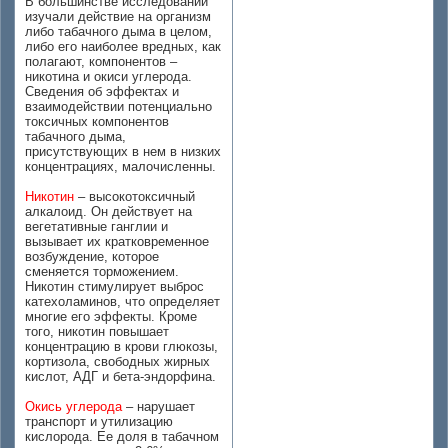
В большинстве исследований
изучали действие на организм
либо табачного дыма в целом,
либо его наиболее вредных, как
полагают, компонентов –
никотина и окиси углерода.
Сведения об эффектах и
взаимодействии потенциально
токсичных компонентов
табачного дыма,
присутствующих в нем в низких
концентрациях, малочисленны.
Никотин
– высокотоксичный
алкалоид. Он действует на
вегетативные ганглии и
вызывает их кратковременное
возбуждение, которое
сменяется торможением.
Никотин стимулирует выброс
катехоламинов, что определяет
многие его эффекты. Кроме
того, никотин повышает
концентрацию в крови глюкозы,
кортизола, свободных жирных
кислот, АДГ и бета-эндорфина.
Окись углерода
– нарушает
транспорт и утилизацию
кислорода. Ее доля в табачном