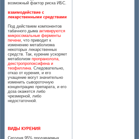
возможный фактор риска ИБС.
взаимодействие с
лекарственными средствами
Под действием компонентов
табачного дыма
активируются
микросомальные ферменты
печени
, что приводит к
изменению метаболизма
некоторых лекарственных
средств. Так, курение ускоряет
метаболизм
пропранолола,
декстропропоксифена и
теофиллина
. Следовательно,
отказ от курения, и его
учащение могут значительно
изменить сывороточную
концентрацию препарата, и его
доза окажется либо
чрезмерной, либо
недостаточной.
ВИДЫ КУРЕНИЯ
Сегодня 95% продаваемых