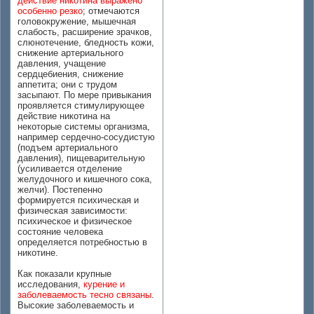
действие никотина выражено
особенно резко
; отмечаются
головокружение, мышечная
слабость, расширение зрачков,
слюнотечение, бледность кожи,
снижение артериального
давления, учащение
сердцебиения, снижение
аппетита; они с трудом
засыпают. По мере привыкания
проявляется стимулирующее
действие никотина на
некоторые системы организма,
например сердечно-сосудистую
(подъем артериального
давления), пищеварительную
(усиливается отделение
желудочного и кишечного сока,
желчи). Постепенно
формируется психическая и
физическая зависимости:
психическое и физическое
состояние человека
определяется потребностью в
никотине.
Как показали крупные
исследования,
курение и
заболеваемость тесно связаны
.
Высокие заболеваемость и