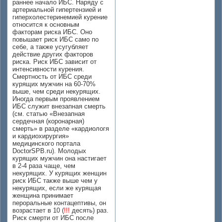
раннее начало ИБС. Наряду с
артериальной гипертензией и
гиперхолестеринемией курение
относится к основным
факторам риска ИБС. Оно
повышает риск ИБС само по
себе, а также усугубляет
действие других факторов
риска. Риск ИБС зависит от
интенсивности курения.
Смертность от ИБС среди
курящих мужчин на 60-70%
выше, чем среди некурящих.
Иногда первым проявлением
ИБС служит внезапная смерть
(см. статью «Внезапная
сердечная (коронарная)
смерть» в разделе «кардиологя
и кардиохирургия»
медицинского портала
DoctorSPB.ru). Молодых
курящих мужчин она настигает
в 2-4 раза чаще, чем
некурящих. У курящих женщин
риск ИБС также выше чем у
некурящих, если же курящая
женщина принимает
пероральные контацептивы, он
возрастает в 10 (
!!!
десять) раз.
Риск смерти от ИБС после