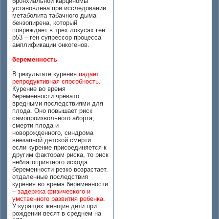
бронхиальной карциномы
установлена при исследовании
метаболита табачного дыма
бензопирена, который
повреждает в трех локусах ген
р53 – ген супрессор процесса
амплификации онкогенов.
беременность
В результате курения
падает
репродуктивная способность
.
Курение во время
беременности чревато
вредными последствиями для
плода. Оно повышает риск
самопроизвольного аборта,
смерти плода и
новорожденного, синдрома
внезапной детской смерти.
если курение присоединяется к
другим факторам риска, то риск
неблагоприятного исхода
беременности резко возрастает.
отдаленные последствия
курения во время беременности
–
задержка физического и
умственного развития ребенка
.
У курящих женщин дети при
рождении весят в среднем на