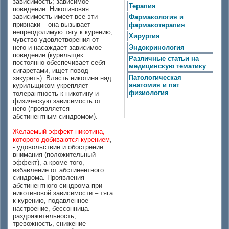
зависимость; зависимое
Терапия
поведение. Никотиновая
зависимость имеет все эти
Фармакология и
признаки – она вызывает
фармакотерапия
непреодолимую тягу к курению,
Хирургия
чувство удовлетворения от
него и насаждает зависимое
Эндокринология
поведение (курильщик
Различные статьи на
постоянно обеспечивает себя
медицинскую тематику
сигаретами, ищет повод
Патологическая
закурить). Власть никотина над
анатомия и пат
курильщиком укрепляет
физиология
толерантность к никотину и
физическую зависимость от
него (проявляется
абстинентным синдромом).
Желаемый эффект никотина,
которого добиваются курением
,
- удовольствие и обострение
внимания (положительный
эффект), а кроме того,
избавление от абстинентного
синдрома. Проявления
абстинентного синдрома при
никотиновой зависимости – тяга
к курению, подавленное
настроение, бессонница.
раздражительность,
тревожность, снижение