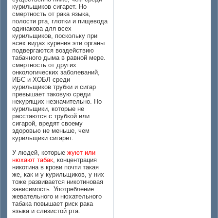
курильщиков сигарет. Но
смертность от рака языка,
полости рта, глотки и пищевода
одинакова для всех
курильщиков, поскольку при
всех видах курения эти органы
подвергаются воздействию
табачного дыма в равной мере.
смертность от других
онкологических заболеваний,
ИБС и ХОБЛ среди
курильщиков трубки и сигар
превышает таковую среди
некурящих незначительно. Но
курильщики, которые не
расстаются с трубкой или
сигарой, вредят своему
здоровью не меньше, чем
курильщики сигарет.
У людей, которые
жуют или
нюхают табак
, концентрация
никотина в крови почти такая
же, как и у курильщиков, у них
тоже развивается никотиновая
зависимость. Употребление
жевательного и нюхательного
табака повышает риск рака
языка и слизистой рта.