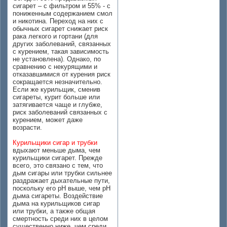
сигарет – с фильтром и 55% - с
пониженным содержанием смол
и никотина. Переход на них с
обычных сигарет снижает риск
рака легкого и гортани (для
других заболеваний, связанных
с курением, такая зависимость
не установлена). Однако, по
сравнению с некурящими и
отказавшимися от курения риск
сокращается незначительно.
Если же курильщик, сменив
сигареты, курит больше или
затягивается чаще и глубже,
риск заболеваний связанных с
курением, может даже
возрасти.
Курильщики сигар и трубки
вдыхают меньше дыма, чем
курильщики сигарет. Прежде
всего, это связано с тем, что
дым сигары или трубки сильнее
раздражает дыхательные пути,
поскольку его рН выше, чем рН
дыма сигареты. Воздействие
дыма на курильщиков сигар
или трубки, а также общая
смертность среди них в целом
существенно ниже, чем среди