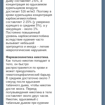
дыму составляет 2-6%, и
концентрация во вдыхаемом
курильщиком воздухе
достигает 516 мг/м3. Поэтому в
крови курильщика концентрация
карбоксигемоглобина
составляет 2-15% (у умеренно
курящего в среднем 5%), а у
некурящих - около 1%.
Постоянно повышенный
уровень карбоксигемоглобина
вследствие курения часто
вызывает небоьшой
эритроцитоз и иногда – легкие
неврологические нарушения.
Фармакокинетика никотина
.
Как только никотин попадает в
тело, он быстро
распространяется по крови и
может преодолевать
гематоэнцефалический барьер.
В среднем достаточно около 7
секунд после вдыхания
табачного дыма, чтобы никотин
достиг мозга. Период
полувыведения никотина в теле
составляет около двух часов.
Никотин, вдыхаемый с
табачным дымом при курении