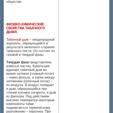
обществе.
ФИЗИКО-ХИМИЧЕСКИЕ
СВОЙСТВА ТАБАЧНОГО
ДЫМА
Табачный дым
– неоднородный
аэрозоль, образующийся в
результате неполного сгорания
табачного листа. Он состоит из
газовой и твердой фазы.
Твердая фаза
представлена
взвесью частиц. Курильщик
вдыхает табачный дым во
время затяжки (главный поток)
– через фильтр, а также между
затяжками (побочный поток) –
из воздуха. В воздух попадает
и дым, образующийся при
тлении кончика сигареты, и дым
из фильтра. Под действием
высоких температур некоторые
компоненты табак
подвергаются термическому
разложению – пиролизу. При