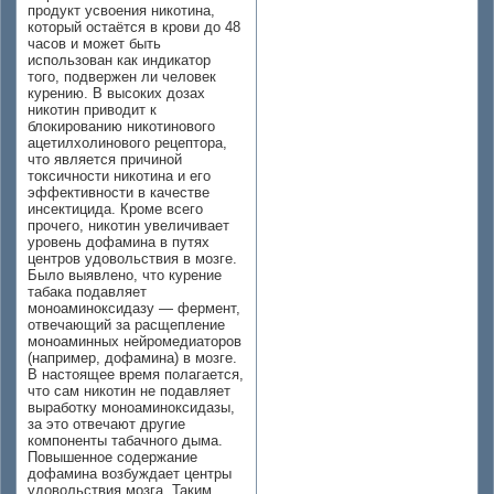
продукт усвоения никотина,
который остаётся в крови до 48
часов и может быть
использован как индикатор
того, подвержен ли человек
курению. В высоких дозах
никотин приводит к
блокированию никотинового
ацетилхолинового рецептора,
что является причиной
токсичности никотина и его
эффективности в качестве
инсектицида. Кроме всего
прочего, никотин увеличивает
уровень дофамина в путях
центров удовольствия в мозге.
Было выявлено, что курение
табака подавляет
моноаминоксидазу — фермент,
отвечающий за расщепление
моноаминных нейромедиаторов
(например, дофамина) в мозге.
В настоящее время полагается,
что сам никотин не подавляет
выработку моноаминоксидазы,
за это отвечают другие
компоненты табачного дыма.
Повышенное содержание
дофамина возбуждает центры
удовольствия мозга. Таким