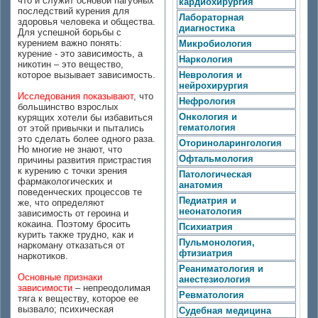
что и служит основой пагубных
кардиохирургия
последствий курения для
Лабораторная
здоровья человека и общества.
диагностика
Для успешной борьбы с
курением важно понять:
Микробиология
курение - это зависимость, а
Наркология
никотин – это вещество,
которое вызывает зависимость.
Неврология и
нейрохирургия
Исследования показывают
, что
Нефрология
большинство взрослых
Онкология и
курящих хотели бы избавиться
гематология
от этой привычки и пытались
это сделать более одного раза.
Оториноларингология
Но многие не знают, что
Офтальмология
причины развития пристрастия
к курению с точки зрения
Патологическая
фармакологических и
анатомия
поведенческих процессов те
Педиатрия и
же, что определяют
неонатология
зависимость от героина и
кокаина. Поэтому бросить
Психиатрия
курить также трудно, как и
Пульмонология,
наркоману отказаться от
фтизиатрия
наркотиков.
Реаниматология и
Основные признаки
анестезиология
зависимости
– непреодолимая
Ревматология
тяга к веществу, которое ее
вызвало; психическая
Судебная медицина