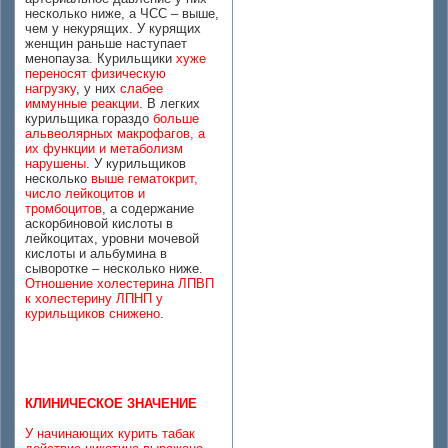
несколько ниже, а ЧСС – выше,
чем у некурящих. У курящих
женщин раньше наступает
менопауза. Курильщики
хуже
переносят физическую
нагрузку
, у них
слабее
иммунные реакции
. В легких
курильщика гораздо
больше
альвеолярных макрофагов, а
их функции и метаболизм
нарушены
. У курильщиков
несколько
выше гематокрит,
число лейкоцитов и
тромбоцитов
, а содержание
аскорбиновой кислоты в
лейкоцитах, уровни мочевой
кислоты и альбумина в
сыворотке – несколько ниже.
Отношение холестерина ЛПВП
к холестерину ЛПНП у
курильщиков снижено
.
КЛИНИЧЕСКОЕ ЗНАЧЕНИЕ
У начинающих курить табак