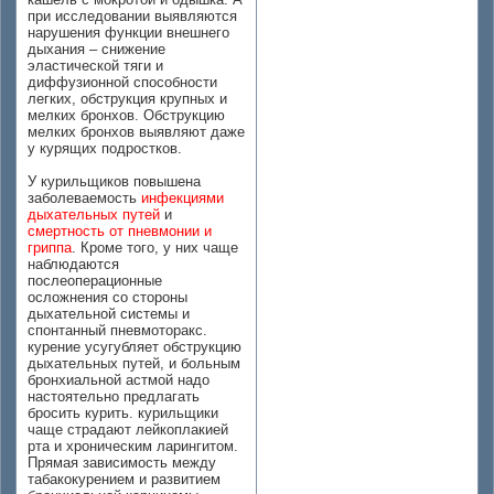
при исследовании выявляются
нарушения функции внешнего
дыхания – снижение
эластической тяги и
диффузионной способности
легких, обструкция крупных и
мелких бронхов. Обструкцию
мелких бронхов выявляют даже
у курящих подростков.
У курильщиков повышена
заболеваемость
инфекциями
дыхательных путей
и
смертность от пневмонии и
гриппа
. Кроме того, у них чаще
наблюдаются
послеоперационные
осложнения со стороны
дыхательной системы и
спонтанный пневмоторакс.
курение усугубляет обструкцию
дыхательных путей, и больным
бронхиальной астмой надо
настоятельно предлагать
бросить курить. курильщики
чаще страдают лейкоплакией
рта и хроническим ларингитом.
Прямая зависимость между
табакокурением и развитием