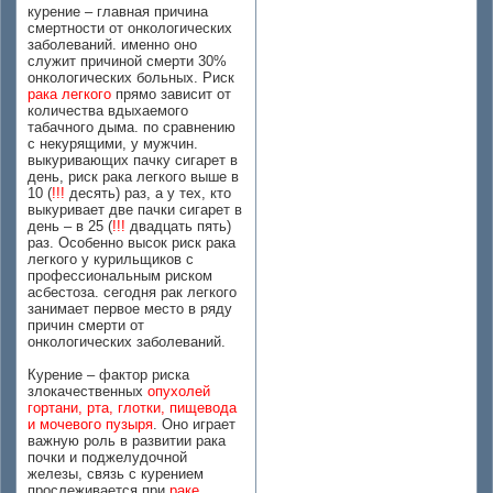
курение – главная причина
смертности от онкологических
заболеваний. именно оно
служит причиной смерти 30%
онкологических больных. Риск
рака легкого
прямо зависит от
количества вдыхаемого
табачного дыма. по сравнению
с некурящими, у мужчин.
выкуривающих пачку сигарет в
день, риск рака легкого выше в
10 (
!!!
десять) раз, а у тех, кто
выкуривает две пачки сигарет в
день – в 25 (
!!!
двадцать пять)
раз. Особенно высок риск рака
легкого у курильщиков с
профессиональным риском
асбестоза. сегодня рак легкого
занимает первое место в ряду
причин смерти от
онкологических заболеваний.
Курение – фактор риска
злокачественных
опухолей
гортани, рта, глотки, пищевода
и мочевого пузыря
. Оно играет
важную роль в развитии рака
почки и поджелудочной
железы, связь с курением
прослеживается при
раке