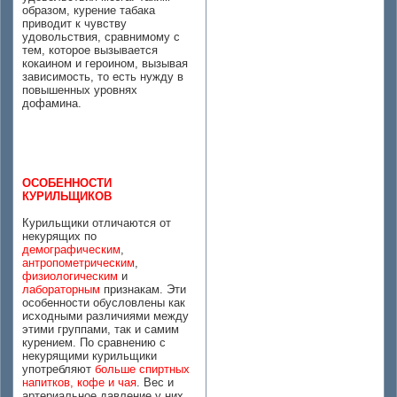
образом, курение табака
приводит к чувству
удовольствия, сравнимому с
тем, которое вызывается
кокаином и героином, вызывая
зависимость, то есть нужду в
повышенных уровнях
дофамина.
ОСОБЕННОСТИ
КУРИЛЬЩИКОВ
Курильщики отличаются от
некурящих по
демографическим
,
антропометрическим
,
физиологическим
и
лабораторным
признакам. Эти
особенности обусловлены как
исходными различиями между
этими группами, так и самим
курением. По сравнению с
некурящими курильщики
употребляют
больше спиртных
напитков, кофе и чая
. Вес и
артериальное давление у них