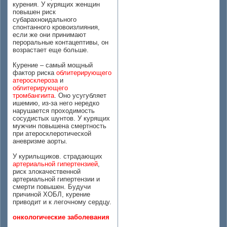
курения. У курящих женщин
повышен риск
субарахноидального
спонтанного кровоизлияния,
если же они принимают
пероральные контацептивы, он
возрастает еще больше.
Курение – самый мощный
фактор риска
облитерирующего
атеросклероза
и
облитерирующего
тромбангиита
. Оно усугубляет
ишемию, из-за него нередко
нарушается проходимость
сосудистых шунтов. У курящих
мужчин повышена смертность
при атеросклеротической
аневризме аорты.
У курильщиков. страдающих
артериальной гипертензией
,
риск злокачественной
артериальной гипертензии и
смерти повышен. Будучи
причиной ХОБЛ, курение
приводит и к легочному сердцу.
онкологические заболевания