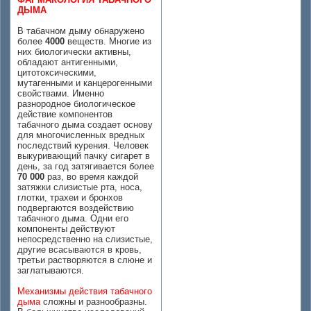
ДЫМА
В табачном дыму обнаружено
более
4000
веществ. Многие из
них биологически активны,
обладают антигенными,
цитотоксическими,
мутагенными и канцерогенными
свойствами. Именно
разнородное биологическое
действие компонентов
табачного дыма создает основу
для многочисленных вредных
последствий курения. Человек
выкуривающий пачку сигарет в
день, за год затягивается более
70 000
раз, во время каждой
затяжки слизистые рта, носа,
глотки, трахеи и бронхов
подвергаются воздействию
табачного дыма. Одни его
компоненты действуют
непосредственно на слизистые,
другие всасываются в кровь,
третьи растворяются в слюне и
заглатываются.
Механизмы действия табачного
дыма
сложны и разнообразны.