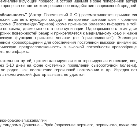
демиелинизирующий процесс, а острая ишемия в зоне поперечной артери
о процесса является компрессионное воздействие напряженной средне
абоченность"
(Автор: Попелянский Я.Ю.) рассматривается причина с
ссии соответствующего сосуда - поперечной артерии шеи - средне
роме (Персонейдж-Тернера) кроме признаков болевого инфаркта в то
е ее крыла, движению его в позе супинации. Одновременно с этим дви
верхних поверхностей ребер и прикрепляется к медиальному краю и нижн
ческую функцию прижатия лопатки (ее "приякоривание"). Эволюцио
ном кровообращении для обеспечения постоянной высокой динамическо
ическую предрасположенность в высокой потребности кровообращ
ть до инфаркта.
хательных путей, цитомегаловирусная и энтеровирусная инфекции, вве
рез 3-10 дней на фоне системных проявлений сывороточной болезни)
сле родов, как осложнение героиновой наркомании и др. Изредка в
 этиологический фактор выявить не удается.
ико-брахио-эпискапалгии
 синдрома Дюшенна – Эрба (поражение верхнего, первичного, пучка пле