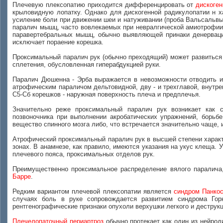
Плечевую плексопатию приходится дифференцировать от
дискоген
крыловидную лопатку. Однако для дискогенной радикулопатии н х
усиление боли при движении шеи и натуживании (проба Вальсальвы)
паралич мышц, часто вовлекаемых при невралгической амиотрофии
паравертебральных мышц, обычно выявляющей принаки денервации
исключает пораение корешка.
Проксимальный паралич рук (обычно преходящий) может развитьс
сплетения, обусловленная гиперабдукцией руки.
Паралич Дюшенна - Эрба выражается в невозможности отводить и 
атрофическим параличом дельтовидной, дву - и трехглавой, внутре
С5-Сб корешков - наружная поверхность плеча и предплечья.
Значительно реже проксимальный паралич рук возникает как 
позвоночника при выполнении акробатических упражнений, борьб
вещество спинного мозга либо, что встречается значительно чаще,
Атрофический проксимальный паралич рук в высшей степени харак
зонах. В анамнезе, как правило, имеются указания на укус клеща.
плечевого пояса, проксимальных отделов рук.
Преимущественно проксимальное распределение вялого паралича,
Барре
.
Редким вариантом плечевой плексопатии является
синдром Панко
случаях боль в руке сопровождается развитием синдрома Горн
рентгенографические признаки опухоли верхушки легкого и деструкц
Плечелопаточный периартроз
обычно протекает как один из нейрод