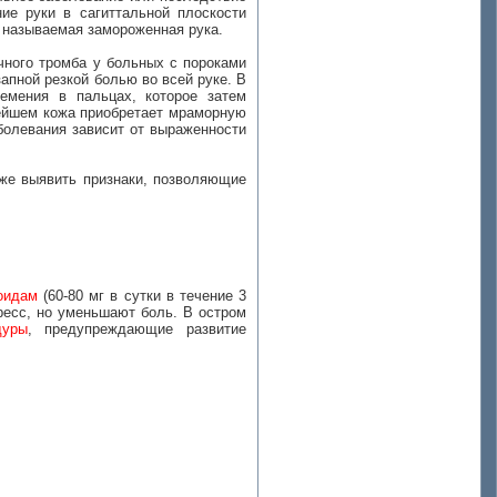
ие руки в сагиттальной плоскости
к называемая замороженная рука.
чного тромба у больных с пороками
апной резкой болью во всей руке. В
емения в пальцах, которое затем
нейшем кожа приобретает мраморную
болевания зависит от выраженности
кже выявить признаки, позволяющие
оидам
(60-80 мг в сутки в течение 3
ресс, но уменьшают боль. В остром
дуры
, предупреждающие развитие