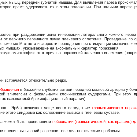
дных мышц. передней зубчатой мышцы. Для выявления пареза проксимал
оторое время удерживать их в этом положении. При наличии пареза 
алов при раздражении зоны иннервации латерального кожного нерва
и от верхнего первичного пучка плечевого сплетения. Проведение по 
 снижение М-ответа и скорости проведения при стимуляции мышечно-кож
ных мышцах, указывающие на аксональный характер поражения.
кую амиотрофию от вторичных поражений плечевого сплетения (например
и встречается относительно редко.
обращения
в бассейне глубоких ветвей передней мозговой артерии у бо
ской эпилепсии с фокальными клоническими судорогами. При этом п
 (так называемый брахиофациальный паралич).
нна - Эрба) возникает чаще всего вследствие
травматического пораж
тие этого синдрома как осложнение вывиха в плечевом суставе.
ома может быть проявлением
нейропатии (травматической, как правило) д
 появление высыпаний разрешает все диагностические проблемы.