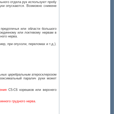
ьного отдела рук используют пробу
руки опускаются. Возможно снижене
 предплечья или области большого
срединному или локтевому нервам в
ного нерва.
, при опухоли, переломах и т.д.).
льных церебральным атеросклерозом
роксимальный паралич руки может
ения
С5-С6 корешков или верхнего
линного грудного нерва
.