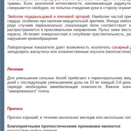
травмы. Боль различной интенсивности, напоминающая радикуло
совершается свободно, но попытка отведения руки в сторону огран
Эмболия подкрыльцовой и плечевой артерий
. Наиболее частой пр
сердца, особенно при наличии мерцательной аритмии. Иногда эмбол
ряде случаев первоначально локализация боли соответствует 
распространяется в проксимальном направлении. Пульс ниже места
окраску. Исчезает поверхностная и голубокая чувствительность, 
нарушения кровообращения.
Лабораторные показатели дают возможность исключить
сахарный 
заподозрить васкулиты или злокачественные опухоли (неопластичес
Лечение
Для уменьшения сильных болей прибегают к парентеральному вв
дней с последующим уменьшением дозы на 10 мг каждый 2-й день)
периоде необходима иммобилизация конечности. Важное зн
"замороженного" плеча.
Прогноз
Прогноз хороший; в течение нескольких месяцев или нескольких ле
Благоприятными прогностическими признаками являются
:
•отсутствие грубых парезов