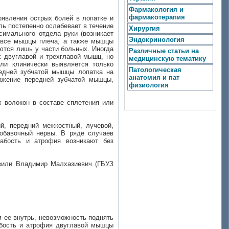
Фармакология и
фармакотерапия
оявления острых болей в лопатке и
ль постепенно ослабевает в течение
Хирургия
симального отдела руки (возникает
Эндокринология
я все мышцы плеча, а также мышцы
ются лишь у части больных. Иногда
Различные статьи на
 двуглавой и трехглавой мышц, но
медицинскую тематику
сли клинически выявляется только
Патологическая
редней зубчатой мышцы лопатка на
анатомия и пат
ражение передней зубчатой мышцы,
физиология
 волокон в составе сплетения или
й, передний межкостный, лучевой,
обавочный нервы. В ряде случаев
абость и атрофия возникают без
швили Владимир Малхазиевич (ГБУЗ
м ее внутрь, невозможность поднять
лабость и атрофия двуглавой мышцы