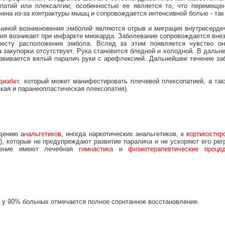
патий или плексалгии; особенностью ее является то, что перемещен
ичена из-за контрактуры мышц и сопровождается интенсивной болью - та
ичиной возникновения эмболий являются отрыв и миграция внутрисерде
ия возникает при инфаркте миокарда. Заболевание сопровождается внез
месту расположения эмбола. Вслед за этим появляется чувство он
 закупорки отсутствует. Рука становится бледной и холодной. В даль
развивается вялый паралич руки с арефлексией. Дальнейшее течение за
диабет
. который может манифестировать плечевой плексопатией, а та
кая и паранеопластическая плексопатия).
едению
анальгетиков
, иногда наркотических анальгетиков, к
кортикостер
, которые не предупреждают развитие паралича и не ускоряют его рег
ачение имеют лечебная
гимнастика
и
физиотерапевтические проце
т у 90% больных отмечается полное спонтанное восстановление.