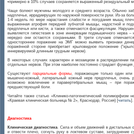
•примерно в 10% случаев сохраняется выраженный резидуальный 
Чаще болеют мужчины молодого и среднего возраста. Обычно забо
надплечье, иррадиирущих по наружной поверхности руки. Из-за бол
1-4 недель по мере нарастания слабости и похудания мышц плече
выраженная атрофия передней зубчатой мышцы, надостной и под
предплечья или кисти, а также отмечаются фасцикуляции. Наруше
выявляется гипестезия в зоне иннервации подмышечного нерва –
нередко они остаются сохранными. В трети случаев отмечается
одностороннее поражение на ЭМГ можно выявить признаки денер
поражённой стороне приобретает крыловидное положение ("крыл
иннервируемой длинным грудным нервом).
В некоторых случаях характерен и мозаицизм в распределении п
отдельных нервов. При этом наиболее постоянно страдает функция 
Существуют
парциальные формы
, поражающие только один или 
мышечно-кожный, латеральный кожный нерв предплечья, очень 
возможно вовлечение и паравертебральных мышц – при пораж
предшествующей боли.
Читайте также статью «Клинико-патогенетический полиморфизм 
«Краевая клиническая больница № 2», Краснодар, Россия) [
читать
].
Диагностика
Клиническая диагностика
. Сила и объем движений в дистальных о
и отвести плечо, согнуть руку в локтевом суставе, затруднение