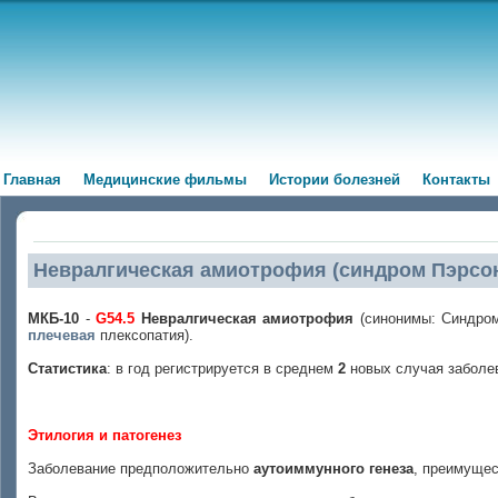
Главная
Медицинские фильмы
Истории болезней
Контакты
Невралгическая амиотрофия (синдром Пэрсо
МКБ-10
-
G54.5
Невралгическая амиотрофия
(синонимы: Синдром
плечевая
плексопатия).
Статистика
: в год регистрируется в среднем
2
новых случая заболе
Этилогия и патогенез
Заболевание предположительно
аутоиммунного генеза
, преимущес