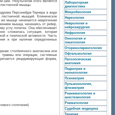
и шеи. Результатом этого является
Лабораторная
й лестничной мышцы.
диагностика
Микробиология
индрома Персонейдж-Тернера в виде
й лестничной мышцей. Клиническое
Наркология
й же мышце начинается неврогенная
Неврология и
жением мышца, начинаясь от ребер,
нейрохирургия
ему углу лопатки. Она обеспечивает
нно сложилась ситуация, которая
Нефрология
й и тонической активности. Часть
Онкология и
ения и при наличии определенных
гематология
Оториноларингология
дение столбнячного анатоксина или
Офтальмология
, травмы или операции, системные
стречается рецидивирующая форма,
Патологическая
анатомия
Педиатрия и
неонатология
Психиатрия
Пульмонология,
фтизиатрия
Реаниматология и
анестезиология
Ревматология
чевого сплетения)
Судебная медицина
Терапия