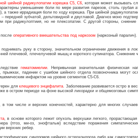
ной шейной радикулопатии корешка С5, С6
, которая может вызывать с
арактерны уменьшение боли по мере развития парезов, столь грубая 
, а также иррадиация боли по ходу корешка. При шейной радикулопатии
 – передней зубчатой, дельтовидной и двуглавой. Диагноз моно подтв
 при радикулоптиия, но не плексопатии. С другой стороны, сниение
я после
оперативного вмешательства под наркозом
(наркозный паралич).
поднимать руку в сторону, значительном ограничении движения в ло
нней плечевой, плечелучевой мышц и короткого супинатора. Снижение 
следствие
гематомиелии
. Непривычная значительная физическая наг
е, прыжках, падении с ушибом шейного отдела позвоночника могут ос
 ишемическим инфарктом на уровне сегментов С5-С6.
терен для
клещевого энцефалита
. Заболевание развивается остро в ве
 Уже в остром периоде на фоне высокой лихорадки и общемозговых сим
 в том числе и верхних конечностей, характерно для многих случае
ста
, в основе которого лежит опухоль верхушки легкого, прорастающая
ера (птоз, ми-оз, энофтальм) вследствие поражения симпатически
ии верхних ребер.
истрофических синдромов шейного остеохондроза либо как самостояте