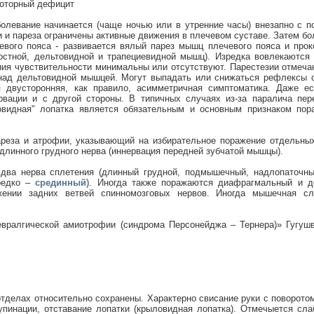
моторный дефицит
левание начинается (чаще ночью или в утренние часы) внезапно с п
и и пареза ограничены активные движения в плечевом суставе. Затем бо
вого пояса - развивается вялый парез мышц плечевого пояса и прок
остной, дельтовидной и трапециевидной мышц). Изредка вовлекаютс
ния чувствительности минимальны или отсутствуют. Парестезии отмеча
 над дельтовидной мышцей. Могут выпадать или снижаться рефлексы с
 двусторонняя, как правило, асимметричная симптоматика. Даже е
вации и с другой стороны. В типичных случаях из-за паралича пе
овидная" лопатка является обязательным и основным признаком по
ареза и атрофии, указывающий на избирательное поражение отдельных
длинного грудного нерва (иннервация передней зубчатой мышцы).
два нерва сплетения (длинный грудной, подмышечный, надлопаточны
редко –
срединный
). Иногда также поражаются диафрагмальный и д
ении задних ветвей спинномозговых нервов. Иногда мышечная сл
невралгической амиотрофии (синдрома Персонейджа – Тернера)» Гугу
тделах относительно сохранены. Характерно свисание руки с поворото
 супинации, отставание лопатки (крыловидная лопатка). Отмечыется с