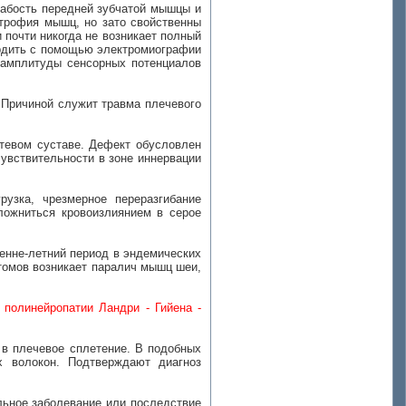
лабость передней зубчатой мышцы и
атрофия мышц, но зато свойственны
 почти никогда не возникает полный
ердить с помощью электромиографии
 амплитуды сенсорных потенциалов
 Причиной служит травма плечевого
ктевом суставе. Дефект обусловлен
чувствительности в зоне иннервации
рузка, чрезмерное переразгибание
ложниться кровоизлиянием в серое
сенне-летний период в эндемических
птомов возникает паралич мышц шеи,
в
полинейропатии Ландри - Гийена -
 в плечевое сплетение. В подобных
х волокон. Подтверждают диагноз
льное заболевание или последствие