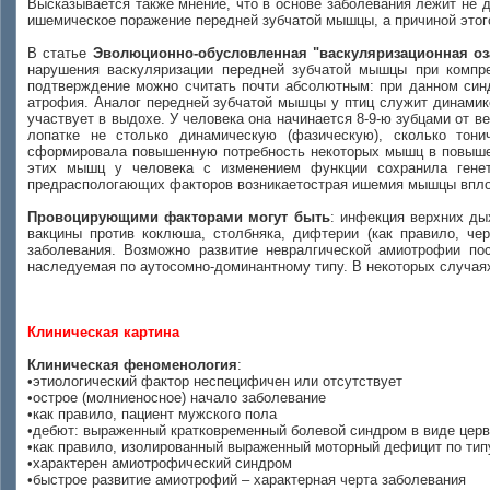
Высказывается также мнение, что в основе заболевания лежит не 
ишемическое поражение передней зубчатой мышцы, а причиной этог
В статье
Эволюционно-обусловленная "васкуляризационная оз
нарушения васкуляризации передней зубчатой мышцы при компре
подтверждение можно считать почти абсолютным: при данном синд
атрофия. Аналог передней зубчатой мышцы у птиц служит динамик
участвует в выдохе. У человека она начинается 8-9-ю зубцами от 
лопатке не столько динамическую (фазическую), сколько тони
сформировала повышенную потребность некоторых мышц в повышен
этих мышц у человека с изменением функции сохранила генет
предраспологающих факторов возникаетострая ишемия мышцы впло
Провоцирующими факторами могут быть
: инфекция верхних ды
вакцины против коклюша, столбняка, дифтерии (как правило, че
заболевания. Возможно развитие невралгической амиотрофии по
наследуемая по аутосомно-доминантному типу. В некоторых случаях
Клиническая картина
Клиническая феноменология
:
•этиологический фактор неспецифичен или отсутствует
•острое (молниеносное) начало заболевание
•как правило, пациент мужского пола
•дебют: выраженный кратковременный болевой синдром в виде церв
•как правило, изолированный выраженный моторный дефицит по типу
•характерен амиотрофический синдром
•быстрое развитие амиотрофий – характерная черта заболевания