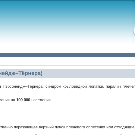
нейдж–Тёрнера)
 Пэрсонейдж–Тёрнера, синдром крыловидной лопатки, паралич плечел
вания на
100 000
населения.
твенно поражающее верхний пучок плечевого сплетения или отходящие 