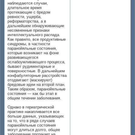
наблюдаются случаи,
длительное время
протекающие с бредом
ревности, ущерба,
реформаторства, а в
дальнейшем обнаруживающие
несомненные признаки
интеллектуального распада.
Как правило, все продуктивные
синдромы, в частности
паранойяльные состояния,
которые возникают на фоне
развивающегося
ослабоумливающего процесса,
бывают рудиментарные и
поверхностные. В дальнейшем
конфабуляторные расстройства
отодвигают (маскируют)
бредовые идеи на второй план.
Таким образом, паранойяльные
состояния — как бы этап в
общем течении заболевания.
Однако в гериатрической
практике накапливается все
больше данных, указывающих
на то, что в ряде случаев
паранойяльные состояния
могут длиться долго, общее
заболевание протекает на