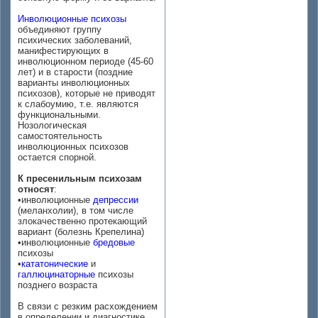
Инволюционные психозы
объединяют группу
психических заболеваний,
манифестирующих в
инволюционном периоде (45-60
лет) и в старости (поздние
варианты инволюционных
психозов), которые не приводят
к слабоумию, т.е. являются
функциональными.
Нозологическая
самостоятельность
инволюционных психозов
остается спорной.
К пресенильным психозам
относят
:
•инволюционные
депрессии
(меланхолии), в том числе
злокачественно протекающий
вариант (болезнь Крепелина)
•инволюционные
бредовые
психозы
•
кататонические
и
галлюцинаторные
психозы
позднего возраста
В связи с резким расхождением
в определении и диагностике