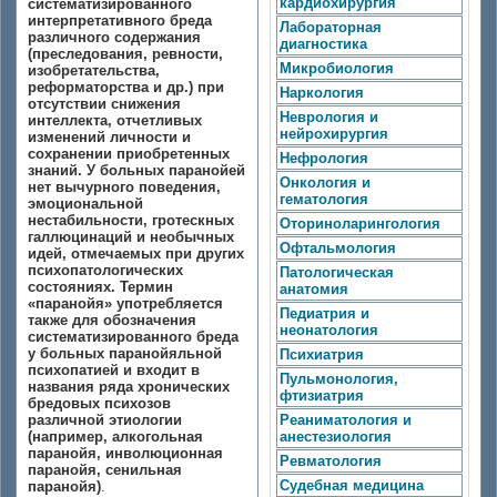
кардиохирургия
систематизированного
интерпретативного бреда
Лабораторная
различного содержания
диагностика
(преследования, ревности,
Микробиология
изобретательства,
реформаторства и др.) при
Наркология
отсутствии снижения
Неврология и
интеллекта, отчетливых
нейрохирургия
изменений личности и
сохранении приобретенных
Нефрология
знаний. У больных паранойей
Онкология и
нет вычурного поведения,
гематология
эмоциональной
нестабильности, гротескных
Оториноларингология
галлюцинаций и необычных
Офтальмология
идей, отмечаемых при других
психопатологических
Патологическая
состояниях. Термин
анатомия
«паранойя» употребляется
Педиатрия и
также для обозначения
неонатология
систематизированного бреда
у больных паранойяльной
Психиатрия
психопатией и входит в
Пульмонология,
названия ряда хронических
фтизиатрия
бредовых психозов
различной этиологии
Реаниматология и
(например, алкогольная
анестезиология
паранойя, инволюционная
Ревматология
паранойя, сенильная
Судебная медицина
паранойя)
.