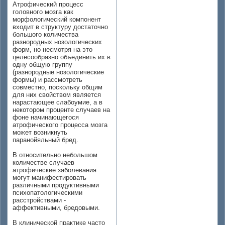
Атрофический процесс
головного мозга как
морфологический компонент
входит в структуру достаточно
большого количества
разнородных нозологических
форм, но несмотря на это
целесообразно объединить их в
одну общую группу
(разнородные нозологические
формы) и рассмотреть
совместно, поскольку общим
для них свойством является
нарастающее слабоумие, а в
некотором проценте случаев на
фоне начинающегося
атрофического процесса мозга
может возникнуть
паранойяльный бред.
В относительно небольшом
количестве случаев
атрофические заболевания
могут манифестировать
различными продуктивными
психопатологическими
расстройствами -
аффективными, бредовыми.
В клинической практике часто