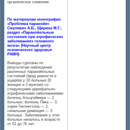
органическое снижение.
По материалам монографии
«Проблема паранойи»
Смулевич А.Б., Щирина М.Г.;
раздел «Паранойяльные
состояния при атрофических
заболеваниях головного
мозга» (Научный центр
психического здоровья
РАМН)
.
Выводы сделаны по
результатам наблюдения
различных паранойяльных
состояний (бред ревности и
ущерба) у 10 больных (8
женщин и 2 мужчин) со
следующими церебрально-
атрофическими заболеваниями:
болезнь Альцгеймера — 2
больных, болезнь Пика — 3,
хорея Гентингтона — 2,
сенильная деменция — 3
больных. Заболевание у этих
больных началось в возрасте
от 52 до 76 лет.