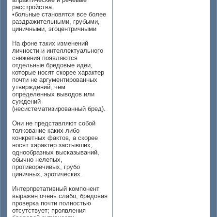
расстройства
•больные становятся все более
раздражительными, грубыми,
циничными, эгоцентричными
На фоне таких изменений
личности и интеллектуального
снижения появляются
отдельные бредовые идеи,
которые носят скорее характер
почти не аргументированных
утверждений, чем
определенных выводов или
суждений
(несистематизированный бред).
Они не представляют собой
толкование каких-либо
конкретных фактов, а скорее
носят характер застывших,
однообразных высказываний,
обычно нелепых,
противоречивых, грубо
циничных, эротических.
Интерпретативный компонент
выражен очень слабо, бредовая
проверка почти полностью
отсутствует; проявления