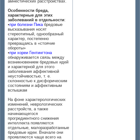
амнестических расстройствах.
Особенности бреда,
характерные для этих
заболеваний в отдельности
:
•
при болезни Пика
бредовые
высказывания носят
стереотипный, однообразный
характер, постепенно
превращаясь в «стоячие
обороты»
•
при хореи Гентингтона
обнаруживается связь между
возникновением бредовых идей
и характерной для этого
заболевания аффективной
неустойчивостью, т. е.
склонностью к дисфорическим
состояниям и аффективным
вспышкам
На фоне характерологических
изменений, неврологических
расстройств, а также
начинающегося
прогредиентного снижения
интеллекта появляются
отдельные, малоразработанные
бредовые идеи. Вначале они
проявляются чаще всего на