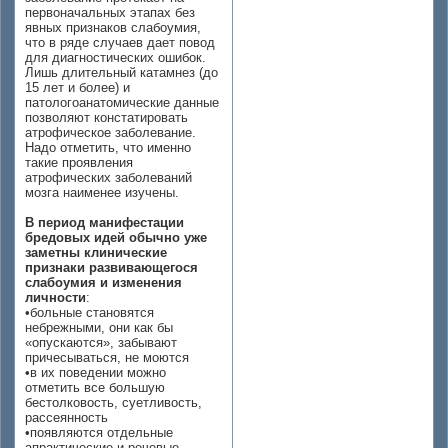
первоначальных этапах без
явных признаков слабоумия,
что в ряде случаев дает повод
для диагностических ошибок.
Лишь длительный катамнез (до
15 лет и более) и
патологоанатомические данные
позволяют констатировать
атрофическое заболевание.
Надо отметить, что именно
такие проявления
атрофических заболеваний
мозга наименее изучены.
В период манифестации
бредовых идей обычно уже
заметны клинические
признаки развивающегося
слабоумия и изменения
личности
:
•больные становятся
небрежными, они как бы
«опускаются», забывают
причесываться, не моются
•в их поведении можно
отметить все большую
бестолковость, суетливость,
рассеянность
•появляются отдельные
апрактические и речевые