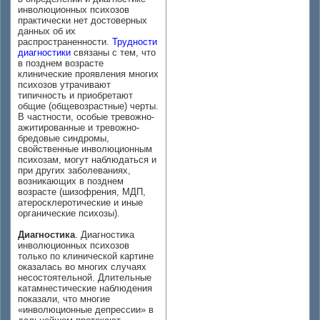
инволюционных психозов
практически нет достоверных
данных об их
распространенности.
Трудности
диагностики
связаны с тем, что
в позднем возрасте
клинические проявления многих
психозов утрачивают
типичность и приобретают
общие (общевозрастные) черты.
В частности, особые тревожно-
ажитированные и тревожно-
бредовые синдромы,
свойственные инволюционным
психозам, могут наблюдаться и
при других заболеваниях,
возникающих в позднем
возрасте (шизофрения, МДП,
атеросклеротические и иные
органические психозы).
Диагностика
. Диагностика
инволюционных психозов
только по клинической картине
оказалась во многих случаях
несостоятельной. Длительные
катамнестические наблюдения
показали, что многие
«инволюционные депрессии» в