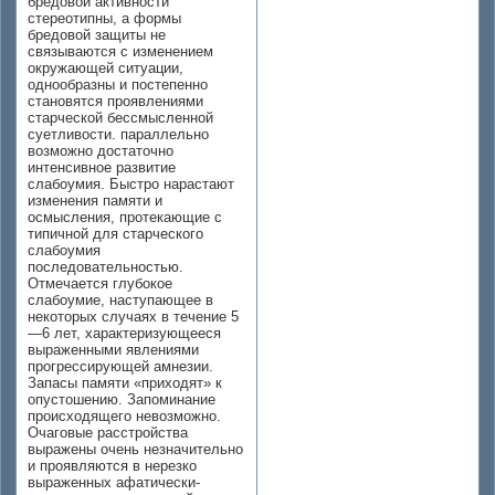
бредовой активности
стереотипны, а формы
бредовой защиты не
связываются с изменением
окружающей ситуации,
однообразны и постепенно
становятся проявлениями
старческой бессмысленной
суетливости. параллельно
возможно достаточно
интенсивное развитие
слабоумия. Быстро нарастают
изменения памяти и
осмысления, протекающие с
типичной для старческого
слабоумия
последовательностью.
Отмечается глубокое
слабоумие, наступающее в
некоторых случаях в течение 5
—6 лет, характеризующееся
выраженными явлениями
прогрессирующей амнезии.
Запасы памяти «приходят» к
опустошению. Запоминание
происходящего невозможно.
Очаговые расстройства
выражены очень незначительно
и проявляются в нерезко
выраженных афатически-