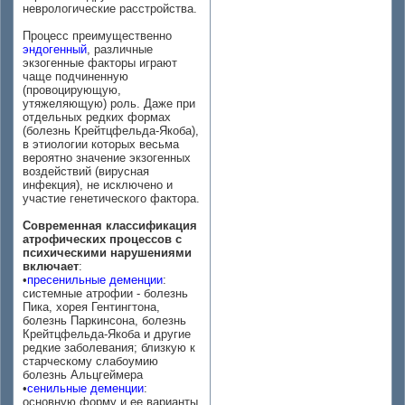
неврологические расстройства.
Процесс преимущественно
эндогенный
, различные
экзогенные факторы играют
чаще подчиненную
(провоцирующую,
утяжеляющую) роль. Даже при
отдельных редких формах
(болезнь Крейтцфельда-Якоба),
в этиологии которых весьма
вероятно значение экзогенных
воздействий (вирусная
инфекция), не исключено и
участие генетического фактора.
Современная классификация
атрофических процессов с
психическими нарушениями
включает
:
•
пресенильные деменции
:
системные атрофии - болезнь
Пика, хорея Гентингтона,
болезнь Паркинсона, болезнь
Крейтцфельда-Якоба и другие
редкие заболевания; близкую к
старческому слабоумию
болезнь Альцгеймера
•
сенильные деменции
:
основную форму и ее варианты