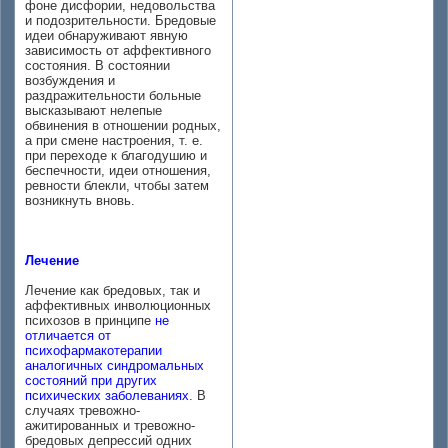
фоне дисфории, недовольства
и подозрительности. Бредовые
идеи обнаруживают явную
зависимость от аффективного
состояния. В состоянии
возбуждения и
раздражительности больные
высказывают нелепые
обвинения в отношении родных,
а при смене настроения, т. е.
при переходе к благодушию и
беспечности, идеи отношения,
ревности блекли, чтобы затем
возникнуть вновь.
Лечение
Лечение как бредовых, так и
аффективных инволюционных
психозов в принципе
не
отличается от
психофармакотерапии
аналогичных синдромальных
состояний при других
психических заболеваниях
. В
случаях тревожно-
ажитированных и тревожно-
бредовых депрессий одних