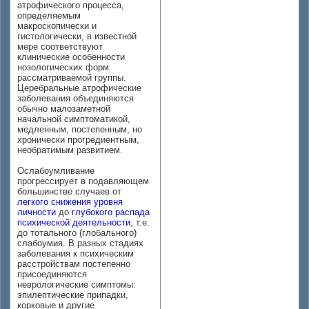
атрофического процесса,
определяемым
макроскопически и
гистологически, в известной
мере соответствуют
клинические особенности
нозологических форм
рассматриваемой группы.
Церебральные атрофические
заболевания объединяются
обычно малозаметной
начальной симптоматикой,
медленным, постепенным, но
хронически прогредиентным,
необратимым развитием.
Ослабоумливание
прогрессирует в подавляющем
большинстве случаев от
легкого снижения уровня
личности
до
глубокого распада
психической деятельности
, т.е.
до тотального (глобального)
слабоумия. В разных стадиях
заболевания к психическим
расстройствам постепенно
присоединяются
неврологические симптомы:
эпилептические припадки,
корковые и другие