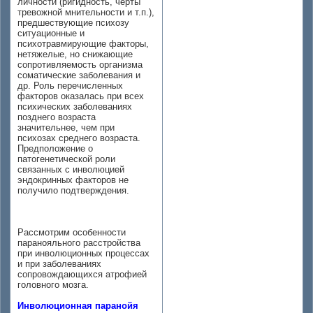
личности (ригидность, черты
тревожной мнительности и т.п.),
предшествующие психозу
ситуационные и
психотравмирующие факторы,
нетяжелые, но снижающие
сопротивляемость организма
соматические заболевания и
др. Роль перечисленных
факторов оказалась при всех
психических заболеваниях
позднего возраста
значительнее, чем при
психозах среднего возраста.
Предположение о
патогенетической роли
связанных с инволюцией
эндокринных факторов не
получило подтверждения.
Рассмотрим особенности
паранояльного расстройства
при инволюционных процессах
и при заболеваниях
сопровождающихся атрофией
головного мозга.
Инволюционная паранойя