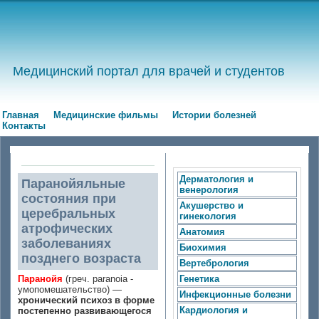
Медицинский портал для врачей и студентов
Главная
Медицинские фильмы
Истории болезней
Контакты
Дерматология и
Паранойяльные
венерология
состояния при
Акушерство и
церебральных
гинекология
атрофических
Анатомия
заболеваниях
Биохимия
позднего возраста
Вертебрология
Паранойя
(греч. paranoia -
Генетика
умопомешательство) —
Инфекционные болезни
хронический психоз в форме
Кардиология и
постепенно развивающегося