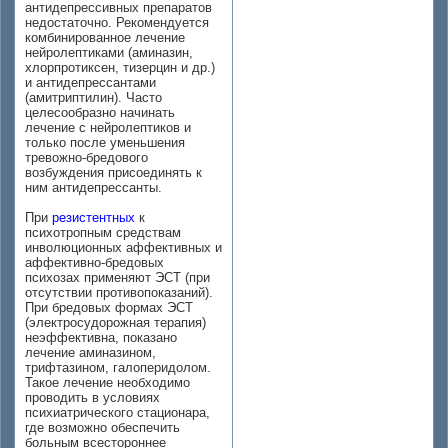
антидепрессивных препаратов
недостаточно. Рекомендуется
комбинированное лечение
нейролептиками (аминазин,
хлорпротиксен, тизерцин и др.)
и антидепрессантами
(амитриптилин). Часто
целесообразно начинать
лечение с нейролептиков и
только после уменьшения
тревожно-бредового
возбуждения присоединять к
ним антидепрессанты.
При
резистентных
к
психотропным средствам
инволюционных аффективных и
аффективно-бредовых
психозах применяют ЭСТ (при
отсутствии противопоказаний).
При бредовых формах ЭСТ
(электросудорожная терапия)
неэффективна, показано
лечение аминазином,
трифтазином, галоперидолом.
Такое лечение необходимо
проводить в условиях
психиатрического стационара,
где возможно обеспечить
больным всестороннее