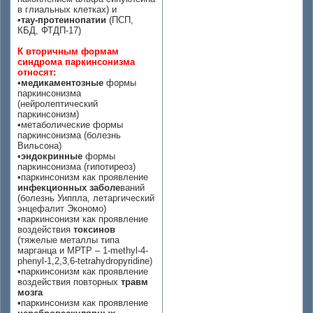
в глиальных клетках) и
•
тау-протеинопатии
(ПСП,
КБД, ФТДП-17)
К вторичным формам
синдрома паркинсонизма
относят:
•
медикаментозные
формы
паркинсонизма
(нейролептический
паркинсонизм)
•метаболические формы
паркинсонизма (болезнь
Вильсона)
•
эндокринные
формы
паркинсонизма (гипотиреоз)
•паркинсонизм как проявление
инфекционных заболе
ваний
(болезнь Уиппла, летаргический
энцефалит Экономо)
•паркинсонизм как проявление
воздействия
токсинов
(тяжелые металлы типа
марганца и МРТР – 1-methyl-4-
phenyl-1,2,3,6-tetrahydropyridine)
•паркинсонизм как проявление
воздействия повторных
травм
мозга
•паркинсонизм как проявление