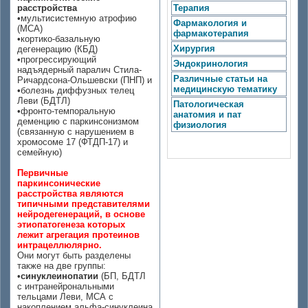
расстройства
Терапия
•мультисистемную атрофию
Фармакология и
(МСА)
фармакотерапия
•кортико-базальную
Хирургия
дегенерацию (КБД)
•прогрессирующий
Эндокринология
надъядерный паралич Стила-
Различные статьи на
Ричардсона-Ольшевски (ПНП) и
медицинскую тематику
•болезнь диффузных телец
Леви (БДТЛ)
Патологическая
•фронто-темпоральную
анатомия и пат
деменцию с паркинсонизмом
физиология
(связанную с нарушением в
хромосоме 17 (ФТДП-17) и
семейную)
Первичные
паркинсонические
расстройства являются
типичными представителями
нейродегенераций, в основе
этиопатогенеза которых
лежит агрегация протеинов
интрацеллюлярно.
Они могут быть разделены
также на две группы:
•
синуклеинопатии
(БП, БДТЛ
с интранейрональными
тельцами Леви, МСА с
накоплением альфа-синуклеина