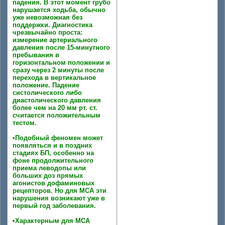
падения. В этот момент грубо
нарушается ходьба, обычно
уже невозможная без
поддержки. Диагностика
чрезвычайно проста:
измерение артериального
давления после 15-минутного
пребывания в
горизонтальном положении и
сразу через 2 минуты после
перехода в вертикальное
положение. Падение
систолического либо
диастолического давления
более чем на 20 мм рт. ст.
считается положительным
тестом.
•Подобный феномен может
появляться и в поздних
стадиях БП, особенно на
фоне продолжительного
приема леводопы или
больших доз прямых
агонистов дофаминовых
рецепторов. Но для МСА эти
нарушения возникают уже в
первый год заболевания.
•Характерным для МСА