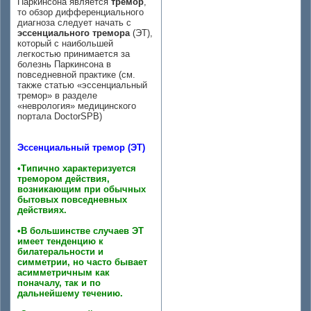
Паркинсона является
тремор
,
то обзор дифференциального
диагноза следует начать с
эссенциального тремора
(ЭТ),
который с наибольшей
легкостью принимается за
болезнь Паркинсона в
повседневной практике (см.
также статью «эссенциальный
тремор» в разделе
«неврология» медицинского
портала DoctorSPB)
Эссенциальный тремор (ЭТ)
•Типично характеризуется
тремором действия,
возникающим при обычных
бытовых повседневных
действиях.
•В большинстве случаев ЭТ
имеет тенденцию к
билатеральности и
симметрии, но часто бывает
асимметричным как
поначалу, так и по
дальнейшему течению.