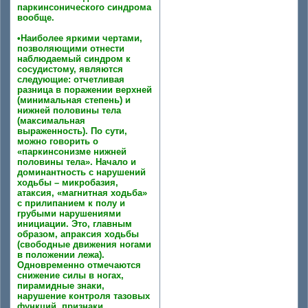
паркинсонического синдрома
вообще.
•Наиболее яркими чертами,
позволяющими отнести
наблюдаемый синдром к
сосудистому, являются
следующие: отчетливая
разница в поражении верхней
(минимальная степень) и
нижней половины тела
(максимальная
выраженность). По сути,
можно говорить о
«паркинсонизме нижней
половины тела». Начало и
доминантность с нарушений
ходьбы – микробазия,
атаксия, «магнитная ходьба»
с прилипанием к полу и
грубыми нарушениями
инициации. Это, главным
образом, апраксия ходьбы
(свободные движения ногами
в положении лежа).
Одновременно отмечаются
снижение силы в ногах,
пирамидные знаки,
нарушение контроля тазовых
функций, признаки