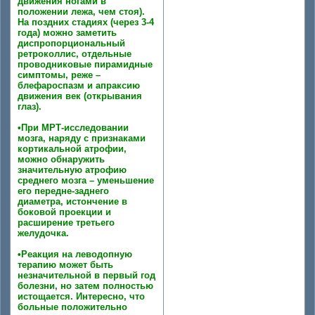
движения ногами в
положении лежа, чем стоя).
На поздних стадиях (через 3-4
года) можно заметить
диспропорциональный
ретроколлис, отдельные
проводниковые пирамидные
симптомы, реже –
блефароспазм и апраксию
движения век (открывания
глаз).
•При МРТ-исследовании
мозга, наряду с признаками
кортикальной атрофии,
можно обнаружить
значительную атрофию
среднего мозга – уменьшение
его передне-заднего
диаметра, истончение в
боковой проекции и
расширение третьего
желудочка.
•Реакция на леводопную
терапию может быть
незначительной в первый год
болезни, но затем полностью
истощается. Интересно, что
больные положительно