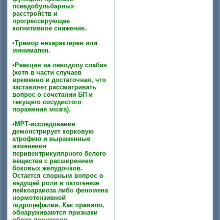
псевдобульбарных
расстройств и
прогрессирующее
когнитивное снижение.
•Тремор нехарактерен или
минимален.
•Реакция на леводопу слабая
(хотя в части случаев
временно и достаточная, что
заставляет рассматривать
вопрос о сочетании БП и
текущего сосудистого
поражения мозга).
•МРТ-исследование
демонстрирует корковую
атрофию и выраженные
изменения
перивентрикулярного белого
вещества с расширением
боковых желудочков.
Остается спорным вопрос о
ведущей роли в патогенезе
лейкоараиоза либо феномена
нормотензивной
гидроцефалии. Как правило,
обнаруживаются признаки
обоих процессов.