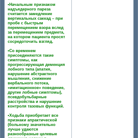
•Начальным признаком
надъядерного пареза
считается замедление
вертикальных саккад – при
пробе с быстрым
перемещением взора вслед
за перемещением предмета,
на котором пациента просят
сосредоточить взгляд.
•Со временем
присоединяются такие
симптомы, как
прогрессирующая деменция
лобного типа (апатия,
нарушение абстрактного
мышления, снижение
вербального потока,
«имитационное» поведение,
другие лобные симптомы),
псевдобульбарные
расстройства и нарушение
контроля тазовых функций.
•Ходьба приобретает все
признаки апрактической
(больному значительно
лучше удаются
разнообразные целевые