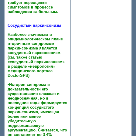
требует переоценки
симптомов в процессе
наблюдения за больным.
Сосудистый паркинсонизм
Наиболее значимым в
эпидемиологическом плане
вторичным синдромом
паркинсонизма является
сосудистый паркинсонизм.
(см. также статью
«сосудистый паркинсонизм»
в разделе «неврология»
медицинского портала
DoctorSPB)
•История синдрома и
доказательности его
существования сложная и
неоднозначная, но в
последние годы формируется
концепция сосудистого
паркинсонизма, имеющая
более или менее
убедительную
поддерживающую
аргументацию. Считается, что
он составляет до 3-4%