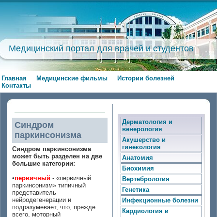
Медицинский портал для врачей и студентов
Главная
Медицинские фильмы
Истории болезней
Контакты
Дерматология и
Cиндром
венерология
паркинсонизма
Акушерство и
гинекология
Cиндром паркинсонизма
может быть разделен на две
Анатомия
большие категории:
Биохимия
•
первичный
- «первичный
Вертебрология
паркинсонизм» типичный
Генетика
представитель
нейродегенерации и
Инфекционные болезни
подразумевает, что, прежде
Кардиология и
всего, моторный