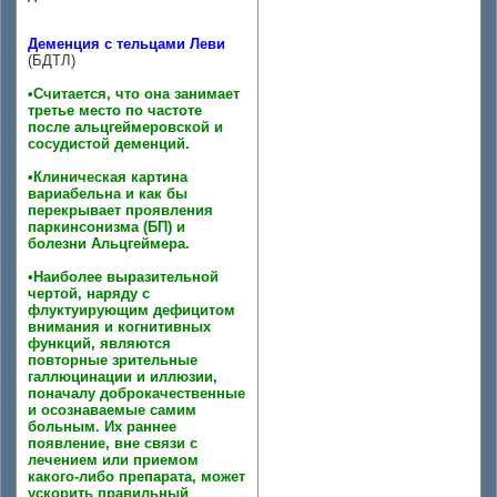
Деменция с тельцами Леви
(БДТЛ)
•Считается, что она занимает
третье место по частоте
после альцгеймеровской и
сосудистой деменций.
•Клиническая картина
вариабельна и как бы
перекрывает проявления
паркинсонизма (БП) и
болезни Альцгеймера.
•Наиболее выразительной
чертой, наряду с
флуктуирующим дефицитом
внимания и когнитивных
функций, являются
повторные зрительные
галлюцинации и иллюзии,
поначалу доброкачественные
и осознаваемые самим
больным. Их раннее
появление, вне связи с
лечением или приемом
какого-либо препарата, может
ускорить правильный