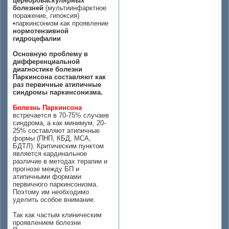
цереброваскулярных
болезней
(мультиинфарктное
поражение, гипоксия)
•паркинсонизм как проявление
нормотензивной
гидроцефалии
Основную проблему в
дифференциальной
диагностике болезни
Паркинсона составляют как
раз первичные атипичные
синдромы паркинсонизма.
Болезнь Паркинсона
встречается в 70-75% случаев
синдрома, а как минимум, 20-
25% составляют атипичные
формы (ПНП, КБД, МСА,
БДТЛ). Критическим пунктом
является кардинальное
различие в методах терапии и
прогнозе между БП и
атипичными формами
первичного паркинсонизма.
Поэтому им необходимо
уделить особое внимание.
Так как частым клиническим
проявлением болезни