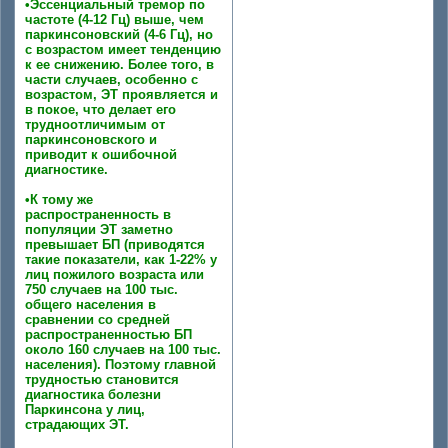
•Эссенциальный тремор по
частоте (4-12 Гц) выше, чем
паркинсоновский (4-6 Гц), но
с возрастом имеет тенденцию
к ее снижению. Более того, в
части случаев, особенно с
возрастом, ЭТ проявляется и
в покое, что делает его
трудноотличимым от
паркинсоновского и
приводит к ошибочной
диагностике.
•К тому же
распространенность в
популяции ЭТ заметно
превышает БП (приводятся
такие показатели, как 1-22% у
лиц пожилого возраста или
750 случаев на 100 тыс.
общего населения в
сравнении со средней
распространенностью БП
около 160 случаев на 100 тыс.
населения). Поэтому главной
трудностью становится
диагностика болезни
Паркинсона у лиц,
страдающих ЭТ.