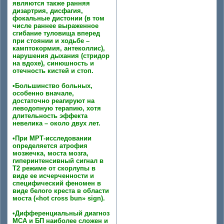
являются также ранняя
дизартрия, дисфагия,
фокальные дистонии (в том
числе раннее выраженное
сгибание туловища вперед
при стоянии и ходьбе –
камптокормия, антеколлис),
нарушения дыхания (стридор
на вдохе), синюшность и
отечность кистей и стоп.
•Большинство больных,
особенно вначале,
достаточно реагируют на
леводопную терапию, хотя
длительность эффекта
невелика – около двух лет.
•При МРТ-исследовании
определяется атрофия
мозжечка, моста мозга,
гиперинтенсивный сигнал в
Т2 режиме от скорлупы в
виде ее исчерченности и
специфический феномен в
виде белого креста в области
моста («hot cross bun» sign).
•Дифференциальный диагноз
МСА и БП наиболее сложен и