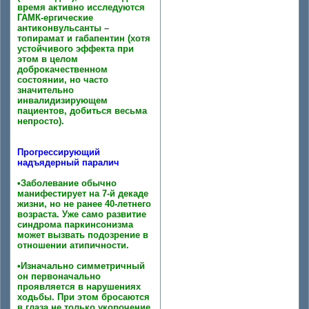
время активно исследуются
ГАМК-ергические
антиконвульсанты –
топирамат и габапентин (хотя
устойчивого эффекта при
этом в целом
доброкачественном
состоянии, но часто
значительно
инвалидизирующем
пациентов, добиться весьма
непросто).
Прогрессирующий
надъядерный паралич
•Заболевание обычно
манифестирует на 7-й декаде
жизни, но не ранее 40-летнего
возраста. Уже само развитие
синдрома паркинсонизма
может вызвать подозрение в
отношении атипичности.
•Изначально симметричный
он первоначально
проявляется в нарушениях
ходьбы. При этом бросаются
в глаза не только укорочение