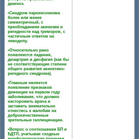
диагноз.
•Синдром паркинсонизма
более или менее
симметричный, с
преобладанием акинезии и
ригидности над тремором, с
частичным ответом на
леводопу.
•Относительно рано
появляются падения,
дизартрия и дисфагия (как бы
не соответствующие степени
общего развития акинетико-
ригидного синдрома).
•Главным является
появление признаков
деменции на первом году
заболевания, что должно
насторожить врача и
заставить внимательно
отнестись к жалобам на
доброкачественные
зрительные галлюцинации.
•Вопрос о соотношении БП и
БДТЛ, учитывая сходные
морфологические признаки,