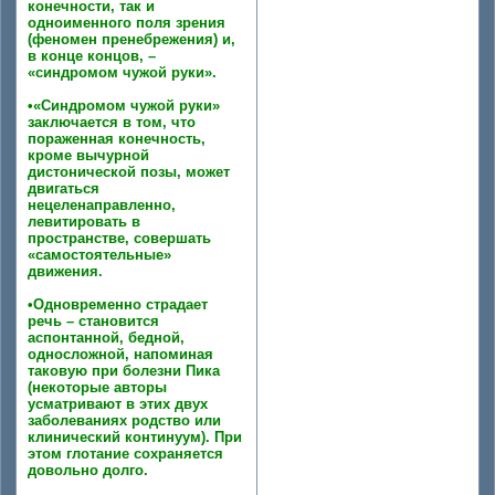
конечности, так и
одноименного поля зрения
(феномен пренебрежения) и,
в конце концов, –
«синдромом чужой руки».
•«Синдромом чужой руки»
заключается в том, что
пораженная конечность,
кроме вычурной
дистонической позы, может
двигаться
нецеленаправленно,
левитировать в
пространстве, совершать
«самостоятельные»
движения.
•Одновременно страдает
речь – становится
аспонтанной, бедной,
односложной, напоминая
таковую при болезни Пика
(некоторые авторы
усматривают в этих двух
заболеваниях родство или
клинический континуум). При
этом глотание сохраняется
довольно долго.