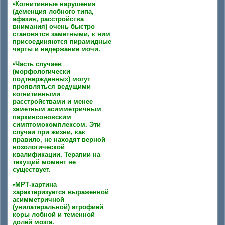
•Когнитивные нарушения
(деменция лобного типа,
афазия, расстройства
внимания) очень быстро
становятся заметными, к ним
присоединяются пирамидные
черты и недержание мочи.
•Часть случаев
(морфологически
подтвержденных) могут
проявляться ведущими
когнитивными
расстройствами и менее
заметным асимметричным
паркинсоновским
симптомокомплексом. Эти
случаи при жизни, как
правило, не находят верной
нозологической
квалификации. Терапии на
текущий момент не
существует.
•МРТ-картина
характеризуется выраженной
асимметричной
(унилатеральной) атрофией
коры лобной и теменной
долей мозга.