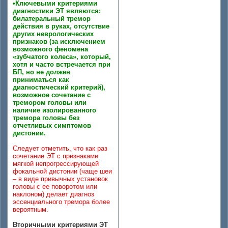
•Ключевыми критериями
диагностики ЭТ являются:
билатеральный тремор
действия в руках, отсутствие
других неврологических
признаков (за исключением
возможного феномена
«зубчатого колеса», который,
хотя и часто встречается при
БП, но не должен
приниматься как
диагностический критерий),
возможное сочетание с
тремором головы или
наличие изолированного
тремора головы без
отчетливых симптомов
дистонии.
Следует отметить, что как раз
сочетание ЭТ с признаками
мягкой непрогрессирующей
фокальной дистонии (чаще шеи
– в виде привычных установок
головы с ее поворотом или
наклоном) делает диагноз
эссенциального тремора более
вероятным.
Вторичными критериями ЭТ