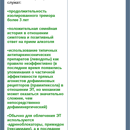
служат:
•продолжительность
изолированного тремора
более 3 лет
•положительная семейная
история в отношении
симптома и позитивный
ответ на прием алкоголя
•использование типичных
антипаркинсонических
препаратов (леводопы) как
правило неэффективно (в
последнее время появились
упоминания о частичной
эффективности прямых
агонистов дофаминовых
рецепторов (прамипексола) в
отношении ЭТ, но механизм
может оказаться значительно
сложнее, чем
непосредственно
дофаминергический)
•Обычно для облегчения ЭТ
используются
-адреноблокаторы, примидон
(гексамидин), а в последнее