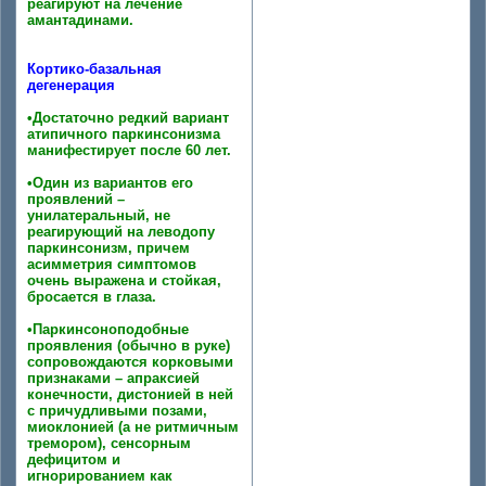
реагируют на лечение
амантадинами.
Кортико-базальная
дегенерация
•Достаточно редкий вариант
атипичного паркинсонизма
манифестирует после 60 лет.
•Один из вариантов его
проявлений –
унилатеральный, не
реагирующий на леводопу
паркинсонизм, причем
асимметрия симптомов
очень выражена и стойкая,
бросается в глаза.
•Паркинсоноподобные
проявления (обычно в руке)
сопровождаются корковыми
признаками – апраксией
конечности, дистонией в ней
с причудливыми позами,
миоклонией (а не ритмичным
тремором), сенсорным
дефицитом и
игнорированием как