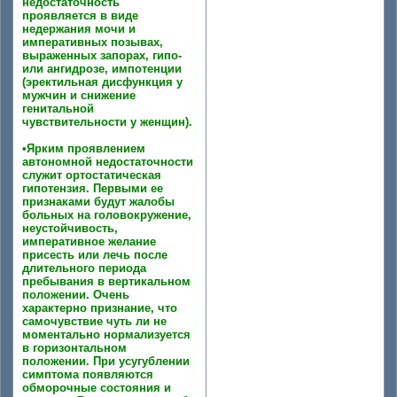
недостаточность
проявляется в виде
недержания мочи и
императивных позывах,
выраженных запорах, гипо-
или ангидрозе, импотенции
(эректильная дисфункция у
мужчин и снижение
генитальной
чувствительности у женщин).
•Ярким проявлением
автономной недостаточности
служит ортостатическая
гипотензия. Первыми ее
признаками будут жалобы
больных на головокружение,
неустойчивость,
императивное желание
присесть или лечь после
длительного периода
пребывания в вертикальном
положении. Очень
характерно признание, что
самочувствие чуть ли не
моментально нормализуется
в горизонтальном
положении. При усугублении
симптома появляются
обморочные состояния и