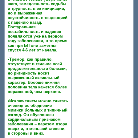
шага, замедленность ходьбы
и трудность в ее инициации,
но и выраженная
неустойчивость с тенденцией
к падению назад.
Постуральная
нестабильность и падения
появляются уже на первом
году заболевания, в то время
как при БП они заметны
спустя 4-6 лет от начала.
•Тремор, как правило,
отсутствует в течение всей
продолжительности болезни,
но ригидность носит
выраженный аксиальный
характер. Вообще нижняя
половина тела кажется более
пораженной, чем верхняя.
•Исключением можно считать
очевидное обеднение
мимики больных и типичный
взгляд. Он обусловлен
кардинальным признаком
заболевания – парезом взора
вверх и, в меньшей степени,
в стороны и вниз.