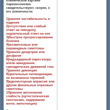
клинической картине
паркинсонизма
свидетельствуют, скорее, о
его атипичности:
1)ранняя нестабильность и
падения
2)отсутствие или слабый
ответ на леводопу,
недлительный ответ на нее
3)быстрое прогрессирование
болезни
4)мозжечковые или
пирамидные симптомы
5)ранняя дизартрия или
дисфагия
6)надъядерный парез взора
и/или замедление
саккадических движений глаз
7)ранняя деменция
8)зрительные галлюцинации,
не вызванные терапией
9)идеомоторная апраксия или
другие фокальные корковые
симптомы
10)ранняя автономная
слабость (ортостатическая
гипотензия, недержание
мочи, импотенция)