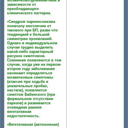
мозжечково-доминантный в
зависимости от
преобладающего
клинического паттерна.
•Синдром паркинсонизма
поначалу неотличим от
такового при БП, разве что
тенденцией к большей
симметрии проявлений.
Однако в индивидуальном
случае трудно выделить
какой-либо характерный
рисунок симптомов.
Сомнения появляются в том
случае, когда уже на первом-
втором году заболевания
начинают определяться
мозжечковые симптомы
(атаксия при ходьбе и
указательных пробах,
нистагм), появляется
симптом Бабинского (при
формальном отсутствии
парезов) и развивается
очевидная ранняя
вегетативная
недостаточность.
•Вегетативная (автономная)