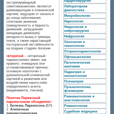
кардиохирургия
экстрапирамидный
симптомокомплекс является
Лабораторная
доминирующим в клинической
диагностика
картине, ведущим от начала и
Микробиология
до конца заболевания:
Наркология
сочетание акинезии
(замедленность и бедность
Неврология и
движений, затруднения
нейрохирургия
инициации движения),
Нефрология
ригидности мышц и тремора
покоя, а также нарастающей
Онкология и
постуральной нестабильности
гематология
на поздних стадиях болезни
Оториноларингология
•
вторичнй
– «вторичный
Офтальмология
паркинсонизм» имеет, как
Патологическая
правило, очевидную или
анатомия
устанавливаемую причину:
основную нозологию с
Педиатрия и
доказательной клинической
неонатология
картиной и развитием или
Психиатрия
воздействием какого-либо
определенного агента
Пульмонология,
(медикамента, токсина)
фтизиатрия
Реаниматология и
Понятие Первичный
анестезиология
паркинсонизм объединяет:
1.
Болезнь Паркинсона
(БП)
Ревматология
2.
Атипичные
Судебная медицина
паркинсонические