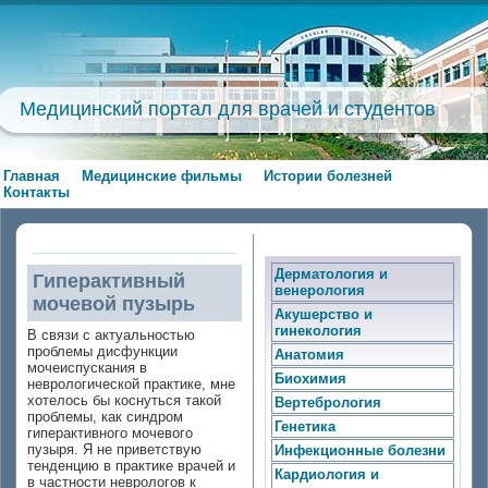
Медицинский портал для врачей и студентов
Главная
Медицинские фильмы
Истории болезней
Контакты
Дерматология и
Гиперактивный
венерология
мочевой пузырь
Акушерство и
гинекология
В связи с актуальностью
проблемы дисфункции
Анатомия
мочеиспускания в
Биохимия
неврологической практике, мне
хотелось бы коснуться такой
Вертебрология
проблемы, как синдром
Генетика
гиперактивного мочевого
пузыря. Я не приветствую
Инфекционные болезни
тенденцию в практике врачей и
Кардиология и
в частности неврологов к