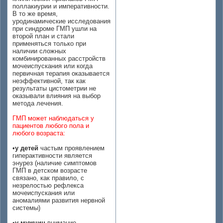
поллакиурии и императивности.
В то же время,
уродинамические исследования
при синдроме ГМП ушли на
второй план и стали
применяться только при
наличии сложных
комбинированных расстройств
мочеиспускания или когда
первичная терапия оказывается
неэффективной, так как
результаты цистометрии не
оказывали влияния на выбор
метода лечения.
ГМП может наблюдаться у
пациентов любого пола и
любого возраста:
•
у детей
частым проявлением
гиперактивности является
энурез (наличие симптомов
ГМП в детском возрасте
связано, как правило, с
незрелостью рефлекса
мочеиспускания или
аномалиями развития нервной
системы)
•
у мужчин
внимание