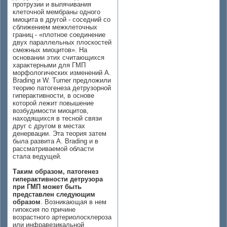
протрузии и выпячивания
клеточной мембраны одного
миоцита в другой - соседний со
сближением межклеточных
границ - «плотное соединение
двух параллельных плоскостей
смежных миоцитов». На
основании этих считающихся
характерными для ГМП
морфологических изменений А.
Brading и W. Turner предложили
теорию патогенеза детрузорной
гиперактивности, в основе
которой лежит повышение
возбудимости миоцитов,
находящихся в тесной связи
друг с другом в местах
денервации. Эта теория затем
была развита A. Brading и в
рассматриваемой области
стала ведущей.
Таким образом, патогенез
гиперактивности детрузора
при ГМП может быть
представлен следующим
образом
. Возникающая в нем
гипоксия по причине
возрастного артериолосклероза
или инфравезикальной