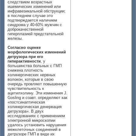
следствием возрастных
ишемических изменений или
инфравезикальной обструкции;
в последнем случае это
подтверждается наличием
синдрома у 40-60% мужчин с
доброкачественной
гиперплазией предстательной
железы.
Согласно оценке
морфологических изменений
детрузора при его
гиперактивности
, у
большинства больных с ГМП
снижена плотность
холинергических нервных
волокон, которые в свою
очередь провляют повышенную
чувствительность к
ацетилхолину. Эти изменения J.
Gosling и соавт. определяют как
«постсинаптическая
холинергическая денервация
детрузора». В двух
исследованиях с применением
электронной микроскопии
удалось установить нарушения
межклеточных соединений в
детрузоре ГМП в виде их