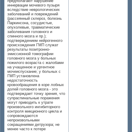
предполагают нарушение
иннервации мочевого пузыря
вследствие неврологических
заболеваний и повреждений
(рассеянный склероз, болезнь
Паркинсона, сосудистые,
опухолевые, травматические
заболевания головного и
спинного мозга и пр.);
подтверждением нейрогенного
происхождения ГМП служат
результаты позитронно-
эмиссионной томографии
головного мозга у больных
пожилого возраста с жалобами
на учащенное и ургентное
мочеиспускание; у больных с
ГМП установлена
недостаточность
кровообращения в коре лобных
долей головного мозга - это
подтверждает точку зрения, что
супраспинальные поражения
могут приводить к утрате
произвольного ингибиторного
контроля микционного цикла и
сопровождаются
непроизвольными
сокращениями детрузора; не
менее часто к потере