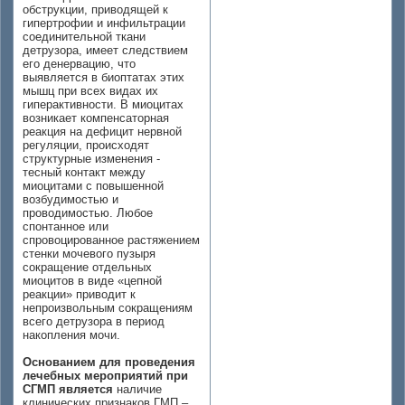
обструкции, приводящей к
гипертрофии и инфильтрации
соединительной ткани
детрузора, имеет следствием
его денервацию, что
выявляется в биоптатах этих
мышц при всех видах их
гиперактивности. В миоцитах
возникает компенсаторная
реакция на дефицит нервной
регуляции, происходят
структурные изменения -
тесный контакт между
миоцитами c повышенной
возбудимостью и
проводимостью. Любое
спонтанное или
спровоцированное растяжением
стенки мочевого пузыря
сокращение отдельных
миоцитов в виде «цепной
реакции» приводит к
непроизвольным сокращениям
всего детрузора в период
накопления мочи.
Основанием для проведения
лечебных мероприятий при
СГМП является
наличие
клинических признаков ГМП –