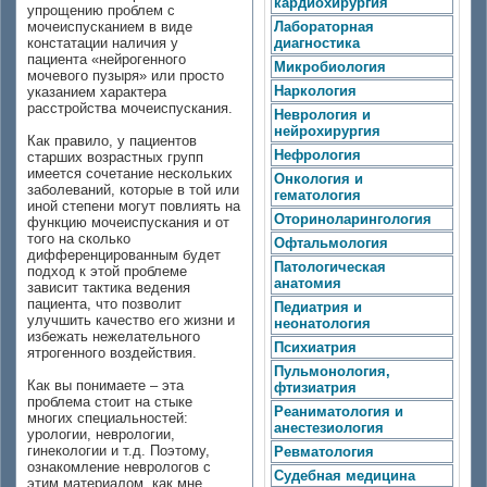
кардиохирургия
упрощению проблем с
мочеиспусканием в виде
Лабораторная
констатации наличия у
диагностика
пациента «нейрогенного
Микробиология
мочевого пузыря» или просто
Наркология
указанием характера
расстройства мочеиспускания.
Неврология и
нейрохирургия
Как правило, у пациентов
Нефрология
старших возрастных групп
имеется сочетание нескольких
Онкология и
заболеваний, которые в той или
гематология
иной степени могут повлиять на
Оториноларингология
функцию мочеиспускания и от
того на сколько
Офтальмология
дифференцированным будет
Патологическая
подход к этой проблеме
анатомия
зависит тактика ведения
пациента, что позволит
Педиатрия и
улучшить качество его жизни и
неонатология
избежать нежелательного
Психиатрия
ятрогенного воздействия.
Пульмонология,
Как вы понимаете – эта
фтизиатрия
проблема стоит на стыке
Реаниматология и
многих специальностей:
анестезиология
урологии, неврологии,
гинекологии и т.д. Поэтому,
Ревматология
ознакомление неврологов с
Судебная медицина
этим материалом, как мне