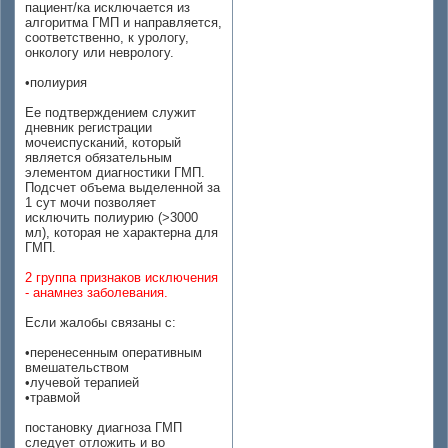
пациент/ка исключается из
алгоритма ГМП и направляется,
соответственно, к урологу,
онкологу или неврологу.
•полиурия
Ее подтверждением служит
дневник регистрации
мочеиспусканий, который
является обязательным
элементом диагностики ГМП.
Подсчет объема выделенной за
1 сут мочи позволяет
исключить полиурию (>3000
мл), которая не характерна для
ГМП.
2 группа признаков исключения
- анамнез заболевания.
Если жалобы связаны с:
•перенесенным оперативным
вмешательством
•лучевой терапией
•травмой
постановку диагноза ГМП
следует отложить и во