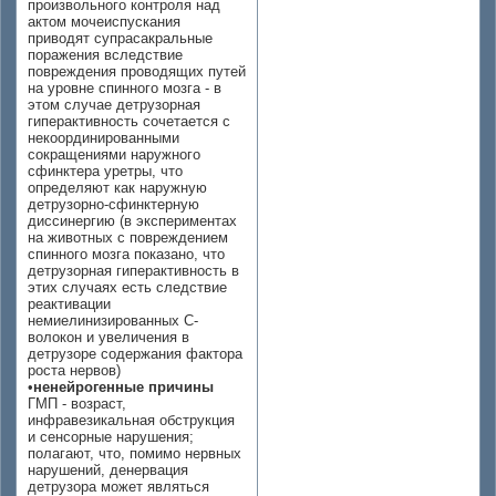
произвольного контроля над
актом мочеиспускания
приводят супрасакральные
поражения вследствие
повреждения проводящих путей
на уровне спинного мозга - в
этом случае детрузорная
гиперактивность сочетается с
некоординированными
сокращениями наружного
сфинктера уретры, что
определяют как наружную
детрузорно-сфинктерную
диссинергию (в экспериментах
на животных с повреждением
спинного мозга показано, что
детрузорная гиперактивность в
этих случаях есть следствие
реактивации
немиелинизированных С-
волокон и увеличения в
детрузоре содержания фактора
роста нервов)
•
ненейрогенные причины
ГМП - возраст,
инфравезикальная обструкция
и сенсорные нарушения;
полагают, что, помимо нервных
нарушений, денервация
детрузора может являться