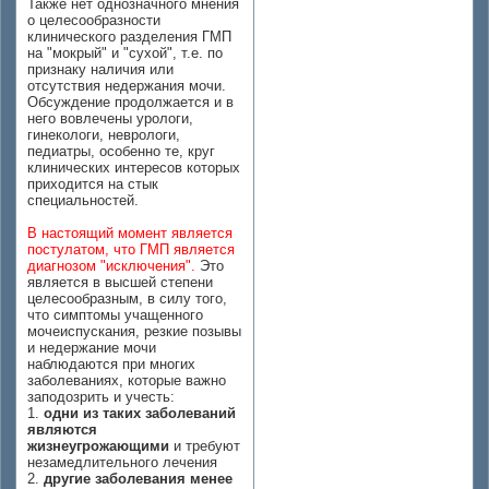
Также нет однозначного мнения
о целесообразности
клинического разделения ГМП
на "мокрый" и "сухой", т.е. по
признаку наличия или
отсутствия недержания мочи.
Обсуждение продолжается и в
него вовлечены урологи,
гинекологи, неврологи,
педиатры, особенно те, круг
клинических интересов которых
приходится на стык
специальностей.
В настоящий момент является
постулатом, что ГМП является
диагнозом "исключения".
Это
является в высшей степени
целесообразным, в силу того,
что симптомы учащенного
мочеиспускания, резкие позывы
и недержание мочи
наблюдаются при многих
заболеваниях, которые важно
заподозрить и учесть:
1.
одни из таких заболеваний
являются
жизнеугрожающими
и требуют
незамедлительного лечения
2.
другие заболевания менее