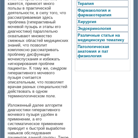
кажется, принесет много
Терапия
пользы в практической
Фармакология и
деятельности, в силу того, что
фармакотерапия
рассматриваемая здесь
Хирургия
проблема (гиперактивный
мочевой пузырь и этапы его
Эндокринология
диагностики) параллельно
Различные статьи на
охватывают множество
медицинскую тематику
смежных областей медицинских
знаний, что позволит
Патологическая
комплексно рассматривать
анатомия и пат
проблему дисфункции
физиология
мочеиспускания и избежать
«игнорирования проблем
пациента». К тому же, синдром
гиперактивного мочевого
пузыря считается
описательным, что позволяет
врачам разных специальностей
действовать в одном
терминологическом поле.
Изложенный далее алгоритм
диагностики гиперактивного
мочевого пузыря удобен в
применении, а его
систематическое применение
приводит к быстрой выработке
навыков обследования
пациентов данной группы. Такое