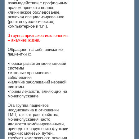
взаимодействии с профильным
врачом провести полное
клиническое обследование,
включая специализированное
(рентгеноурологическое,
компьютерное и т.п.).
3 группа признаков исключения
– анамнез жизни.
Обращают на себя внимание
пациентки с:
•пороки развития мочеполовой
системы
•тяжелые хронические
заболевания
•наличие заболеваний нервной
системы
•прием лекарств, влияющих на
мочеиспускание
Эта группа пациентов
неоднозначна в отношении
ГМП, так как расстройства
мочеиспускания часто
являются комбинированными,
приводят к нарушению функции
верхних мочевых путей,
требуют комплексного лечения