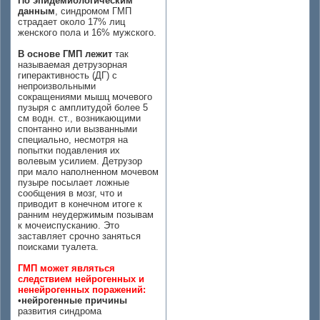
По эпидемиологическим
данным
, синдромом ГМП
страдает около 17% лиц
женского пола и 16% мужского.
В основе ГМП лежит
так
называемая детрузорная
гиперактивность (ДГ) с
непроизвольными
сокращениями мышц мочевого
пузыря с амплитудой более 5
см водн. ст., возникающими
спонтанно или вызванными
специально, несмотря на
попытки подавления их
волевым усилием. Детрузор
при мало наполненном мочевом
пузыре посылает ложные
сообщения в мозг, что и
приводит в конечном итоге к
ранним неудержимым позывам
к мочеиспусканию. Это
заставляет срочно заняться
поисками туалета.
ГМП может являться
следствием нейрогенных и
ненейрогенных поражений:
•
нейрогенные причины
развития синдрома