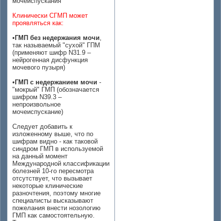
мочеиспускания
Клинически СГМП может
проявляться как:
•
ГМП без недержания мочи
,
так называемый "сухой" ГПМ
(применяют шифр N31.9 –
нейрогенная дисфункция
мочевого пузыря)
•
ГМП с недержанием мочи
-
"мокрый" ГМП (обозначается
шифром N39.3 –
непроизвольное
мочеиспускание)
Следует добавить к
изложенному выше, что по
шифрам видно - как таковой
синдром ГМП в используемой
на данный момент
Международной классификации
болезней 10-го пересмотра
отсутствует, что вызывает
некоторые клинические
разночтения, поэтому многие
специалисты высказывают
пожелания внести нозологию
ГМП как самостоятельную.