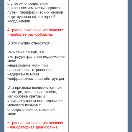
с учетом определения
сохранности мочевыводящих
путей, периферических нервов
и детрузорно-сфинктерной
координации.
4 группа признаков исключения
- наиболее разнообразна.
В эту группу относятся:
•мочевые свищи, т.е.
экстрауретральное недержание
мочи
•недержание мочи при
напряжении - стрессовое
недержание мочи
•инфравезикальная обструкция
Эти признаки выявляются при
осмотре, кашлевых пробах,
калибровке уретры и
ультразвуковом исследовании
мочевого пузыря с
определением остаточной
мочи.
5 группа признаков исключения
- лабораторная диагностика.