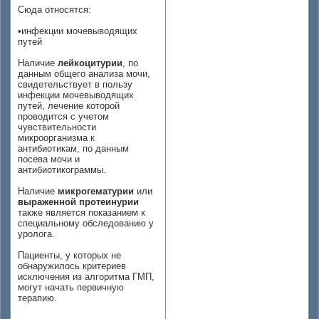
Сюда относятся:
•инфекции мочевыводящих
путей
Наличие
лейкоцитурии
, по
данным общего анализа мочи,
свидетельствует в пользу
инфекции мочевыводящих
путей, лечение которой
проводится с учетом
чувствительности
микроорганизма к
антибиотикам, по данным
посева мочи и
антибиотикограммы.
Наличие
микрогематурии
или
выраженной протеинурии
также является показанием к
специальному обследованию у
уролога.
Пациенты, у которых не
обнаружилось критериев
исключения из алгоритма ГМП,
могут начать первичную
терапию.