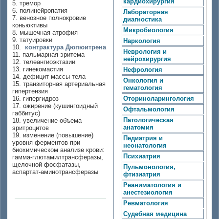
кардиохирургия
5. тремор
6. полинейропатия
Лабораторная
7. венозное полнокровие
диагностика
коньюктивы
Микробиология
8. мышечная атрофия
9. татуировки
Наркология
10.
контрактура Дюпюитрена
Неврология и
11. пальмарная эритема
нейрохирургия
12. телеангиоэктазии
13. гинекомастия
Нефрология
14. дефицит массы тела
Онкология и
15. транзиторная артериальная
гематология
гипертензия
16. гипергидроз
Оториноларингология
17. ожирение (кушингоидный
Офтальмология
габбитус)
Патологическая
18. увеличение объема
анатомия
эритроцитов
19. изменение (повышение)
Педиатрия и
уровня ферментов при
неонатология
биохимическом анализе крови:
Психиатрия
гамма-глютамилтрансферазы,
щелочной фосфатазы,
Пульмонология,
аспартат-аминотрансферазы
фтизиатрия
Реаниматология и
анестезиология
Ревматология
Судебная медицина