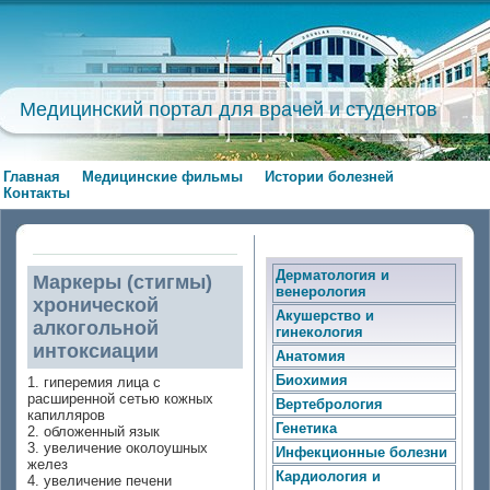
Медицинский портал для врачей и студентов
Главная
Медицинские фильмы
Истории болезней
Контакты
Дерматология и
Маркеры (стигмы)
венерология
хронической
Акушерство и
алкогольной
гинекология
интоксиации
Анатомия
Биохимия
1. гиперемия лица с
расширенной сетью кожных
Вертебрология
капилляров
Генетика
2. обложенный язык
3. увеличение околоушных
Инфекционные болезни
желез
Кардиология и
4. увеличение печени