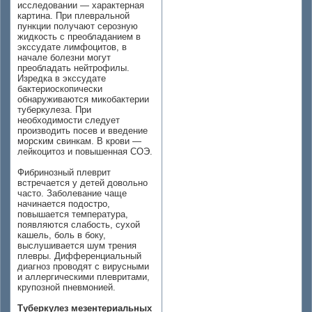
исследовании — характерная
картина. При плевральной
пункции получают серозную
жидкость с преобладанием в
экссудате лимфоцитов, в
начале болезни могут
преобладать нейтрофилы.
Изредка в экссудате
бактериоскопически
обнаруживаются микобактерии
туберкулеза. При
необходимости следует
производить посев и введение
морским свинкам. В крови —
лейкоцитоз и повышенная СОЭ.
Фибринозный плеврит
встречается у детей довольно
часто. Заболевание чаще
начинается подостро,
повышается температура,
появляются слабость, сухой
кашель, боль в боку,
выслушивается шум трения
плевры. Дифференциальный
диагноз проводят с вирусными
и аллергическими плевритами,
крупозной пневмонией.
Туберкулез мезентериальных