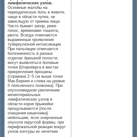
лимфатических узлов.
Основные жалобы на
периодическую боль в животе,
чаще в области пупка, не
зависящую от приема пищи.
Часто бывает запор, реже
понос, временами тошнота,
рвота. Всегда отмечаются
выраженные проявления
туберкулезной интоксикации.
При пальпации отмечается
болезненность в разных
отделах брюшной полости,
могут выявляться болевые
точки Штернберга в местах
прикрепления брюшины
(справана 2~5 см выше точки
Мак-Бернея и слева на уровне
II поясничного позвонка). При
опухолевидном увеличении
мезентериальных
лимфатических узлов в
области корня брыжейки
прощупываются (после
очищения кишечника)
небольшие, ясно очерченные
опухоли округлой формы; при
перифокальной реакции вокруг
узлов контуры их нечеткие.