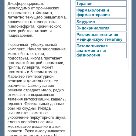
Дифференцировать
Терапия
необходимо от хронических
Фармакология и
тонзиллитов, гайморита,
фармакотерапия
латентно текущего ревматизма,
Хирургия
хронического холецистита,
пиелонефрита, хронического
Эндокринология
расстройства питания и
Различные статьи на
пищеварения.
медицинскую тематику
Первичный туберкулезный
Патологическая
комплекс. Начало заболевания
анатомия и пат
может быть острым,
физиология
подострым, иногда протекает
под маской острой пневмонии,
гриппа, плеврита, может
протекать и бессимптомно.
Характер температурной
реакции и длительность ее
различны. Самочувствие
ребенка страдает мало, редко
отмечаются выраженные
явления интоксикации, кашель,
одышка. Физикальные данные
обычно скудны. Иногда
выявляется заметное
укорочение перкуторного звука,
слегка ослабленное или
жестковатое дыхание в этой
области. Реже выслушиваются
сухие и влажные хрипы. В