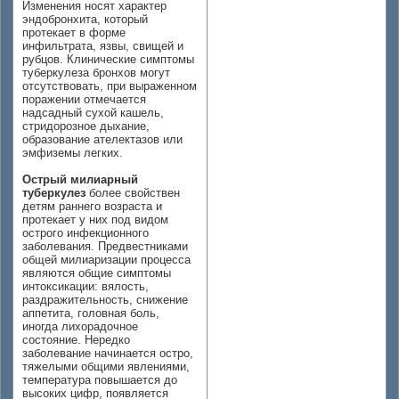
Изменения носят характер
эндобронхита, который
протекает в форме
инфильтрата, язвы, свищей и
рубцов. Клинические симптомы
туберкулеза бронхов могут
отсутствовать, при выраженном
поражении отмечается
надсадный сухой кашель,
стридорозное дыхание,
образование ателектазов или
эмфиземы легких.
Острый милиарный
туберкулез
более свойствен
детям раннего возраста и
протекает у них под видом
острого инфекционного
заболевания. Предвестниками
общей милиаризации процесса
являются общие симптомы
интоксикации: вялость,
раздражительность, снижение
аппетита, головная боль,
иногда лихорадочное
состояние. Нередко
заболевание начинается остро,
тяжелыми общими явлениями,
температура повышается до
высоких цифр, появляется