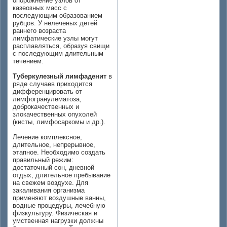
опорожнение узлов от
казеозных масс с
последующим образованием
рубцов. У нелеченых детей
раннего возраста
лимфатические узлы могут
расплавляться, образуя свищи
с последующим длительным
течением.
Туберкулезный лимфаденит
в
ряде случаев приходится
дифференцировать от
лимфогранулематоза,
доброкачественных и
злокачественных опухолей
(кисты, лимфосаркомы и др.).
Лечение комплексное,
длительное, непрерывное,
этапное. Необходимо создать
правильный режим:
достаточный сон, дневной
отдых, длительное пребывание
на свежем воздухе. Для
закаливания организма
применяют воздушные ванны,
водные процедуры, лечебную
физкультуру. Физическая и
умственная нагрузки должны