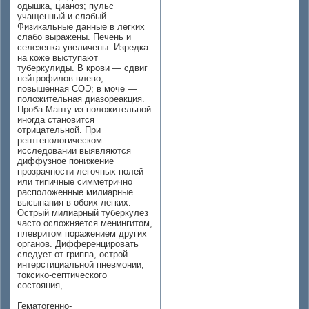
одышка, цианоз; пульс
учащенный и слабый.
Физикальные данные в легких
слабо выражены. Печень и
селезенка увеличены. Изредка
на коже выступают
туберкулиды. В крови — сдвиг
нейтрофилов влево,
повышенная СОЭ; в моче —
положительная диазореакция.
Проба Манту из положительной
иногда становится
отрицательной. При
рентгенологическом
исследовании выявляются
диффузное понижение
прозрачности легочных полей
или типичные симметрично
расположенные милиарные
высыпания в обоих легких.
Острый милиарный туберкулез
часто осложняется менингитом,
плевритом поражением других
органов. Дифференцировать
следует от гриппа, острой
интерстициальной пневмонии,
токсико-септического
состояния,
Гематогенно-