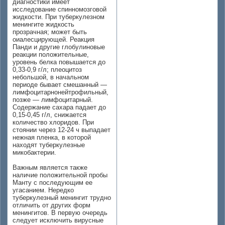
диагностики имеет
исследование спинномозговой
жидкости. При туберкулезном
менингите жидкость
прозрачная; может быть
оиалесцирующей. Реакция
Панди и другие глобулиновые
реакции положительные,
уровень белка повышается до
0,33-0,9 г/л; плеоцитоз
небольшой, в начальном
периоде бывает смешанный —
лимфоцитарнонейтрофильный,
позже — лимфоцитарный.
Содержание сахара падает до
0,15-0,45 г/л, снижается
количество хлоридов. При
стоянии через 12-24 ч выпадает
нежная пленка, в которой
находят туберкулезные
микобактерии.
Важным является также
наличие положительной пробы
Манту с последующим ее
угасанием. Нередко
туберкулезный менингит трудно
отличить от других форм
менингитов. В первую очередь
следует исключить вирусные