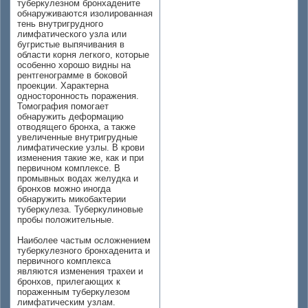
туберкулезном бронхадените
обнаруживаются изолированная
тень внутригрудного
лимфатического узла или
бугристые выпячивания в
области корня легкого, которые
особенно хорошо видны на
рентгенограмме в боковой
проекции. Характерна
односторонность поражения.
Томография помогает
обнаружить деформацию
отводящего бронха, а также
увеличенные внутригрудные
лимфатические узлы. В крови
изменения такие же, как и при
первичном комплексе. В
промывных водах желудка и
бронхов можно иногда
обнаружить микобактерии
туберкулеза. Туберкулиновые
пробы положительные.
Наиболее частым осложнением
туберкулезного бронхаденита и
первичного комплекса
являются изменения трахеи и
бронхов, прилегающих к
пораженным туберкулезом
лимфатическим узлам.