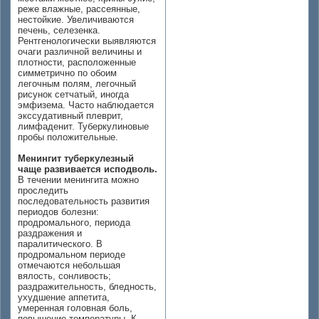
реже влажные, рассеянные,
нестойкие. Увеличиваются
печень, селезенка.
Рентгенологически выявляются
очаги различной величины и
плотности, расположенные
симметрично по обоим
легочным полям, легочный
рисунок сетчатый, иногда
эмфизема. Часто наблюдается
экссудативный плеврит,
лимфаденит. Туберкулиновые
пробы положительные.
Менингит туберкулезный
чаще развивается исподволь.
В течении менингита можно
проследить
последовательность развития
периодов болезни:
продромального, периода
раздражения и
паралитического. В
продромальном периоде
отмечаются небольшая
вялость, сонливость;
раздражительность, бледность,
ухудшение аппетита,
умеренная головная боль,
повышение температуры. К