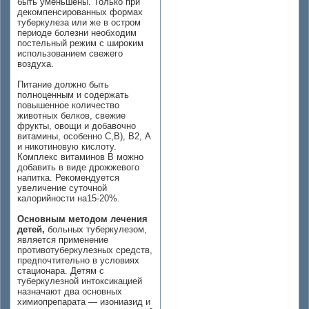
быть уменьшены. Только при
декомпенсированных формах
туберкулеза или же в остром
периоде болезни необходим
постельный режим с широким
использованием свежего
воздуха.
Питание должно быть
полноценным и содержать
повышенное количество
животных белков, свежие
фрукты, овощи и добавочно
витамины, особенно С,В), В2, А
и никотиновую кислоту.
Комплекс витаминов В можно
добавить в виде дрожжевого
напитка. Рекомендуется
увеличение суточной
калорийности на15-20%.
Основным методом лечения
детей,
больных туберкулезом,
является применение
противотуберкулезных средств,
предпочтительно в условиях
стационара. Детям с
туберкулезной интоксикацией
назначают два основных
химиопрепарата — изониазид и