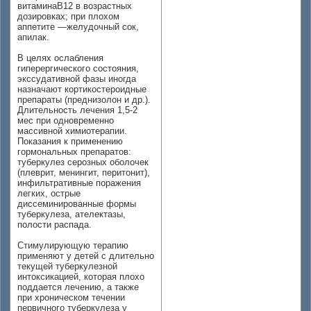
витаминаВ12 в возрастных
дозировках; при плохом
аппетите —желудочный сок,
апилак.
В целях ослабления
гиперергического состояния,
экссудативной фазы иногда
назначают кортикостероидные
препараты (преднизолон и др.).
Длительность лечения 1,5-2
мес при одновременно
массивной химиотерапии.
Показания к применению
гормональных препаратов:
туберкулез серозных оболочек
(плеврит, менингит, перитонит),
инфильтративные поражения
легких, острые
диссеминированные формы
туберкулеза, ателектазы,
полости распада.
Стимулирующую терапию
применяют у детей с длительно
текущей туберкулезной
интоксикацией, которая плохо
поддается лечению, а также
при хроническом течении
первичного туберкулеза у