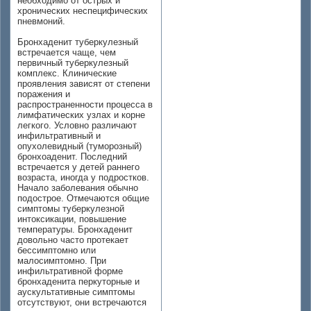
необходимо от острых и
хронических неспецифических
пневмоний.
Бронхаденит туберкулезный
встречается чаще, чем
первичный туберкулезный
комплекс. Клинические
проявления зависят от степени
поражения и
распространенности процесса в
лимфатических узлах и корне
легкого. Условно различают
инфильтративный и
опухолевидный (туморозный)
бронхоаденит. Последний
встречается у детей раннего
возраста, иногда у подростков.
Начало заболевания обычно
подострое. Отмечаются общие
симптомы туберкулезной
интоксикации, повышение
температуры. Бронхаденит
довольно часто протекает
бессимптомно или
малосимптомно. При
инфильтративной форме
бронхаденита перкуторные и
аускультативные симптомы
отсутствуют, они встречаются