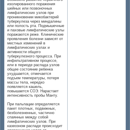
изолированного поражения
шейных или позвоночных
лимфатических узлов при
проникновении микобактерий
туберкулеза через миндалины
или полость рта. Подмышечные
и паховые лимфатические узлы
поражаются реже. Клинические
проявления болезни зависят от
местных изменений в
лимфатических узлах и
активности общего
туберкулезного процесса. При
инфильтративном процессе,
или в периоде распада узлов
общее состояние ребенка
ухудшается, отмечается
подъем температуры, потеря
массы тела, нередко
появляется кашель,
повышается СОЭ. Нарастает
интенсивность пробы Манту.
При пальпации определяется
пакет плотных, подвижных,
безболезненных, частично
спаянных между собой
лимфатических узлов. При
казеозном распаде происходит