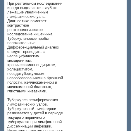
При ректальном исследовании
иногда выделяются глубоко
лежащие увеличенные
лимфатические узлы.
Диагностике помогает
контрастное
рентгенологическое
исследование кишечника.
Туберкулиновые пробы
положительные.
Дифференциальный диагноз
следует проводить с
неспецифическим
мезаденитом,
хроническимаппендицитом,
холециститом,
псевдотуберкулезом,
новообразованиями в брюшной
полости, желчнокаменной и
мочекаменной болезнью,
глистными инвазиями.
Туберкулез периферических
лимфатических узлов.
Туберкулезный лимфаденит
развивается у детей в периоде
текущего первичного
туберкулеза при лимфогенной
диссеминации инфекции.
Возможно развитие первичного