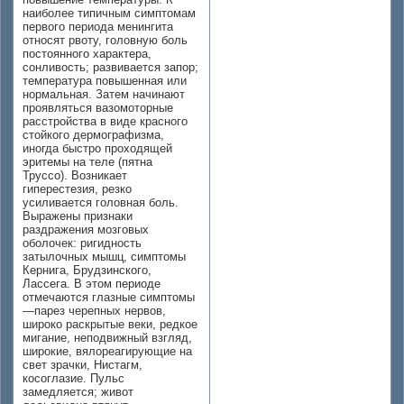
наиболее типичным симптомам
первого периода менингита
относят рвоту, головную боль
постоянного характера,
сонливость; развивается запор;
температура повышенная или
нормальная. Затем начинают
проявляться вазомоторные
расстройства в виде красного
стойкого дермографизма,
иногда быстро проходящей
эритемы на теле (пятна
Труссо). Возникает
гиперестезия, резко
усиливается головная боль.
Выражены признаки
раздражения мозговых
оболочек: ригидность
затылочных мышц, симптомы
Кернига, Брудзинского,
Лассега. В этом периоде
отмечаются глазные симптомы
—парез черепных нервов,
широко раскрытые веки, редкое
мигание, неподвижный взгляд,
широкие, вялореагирующие на
свет зрачки, Нистагм,
косоглазие. Пульс
замедляется; живот