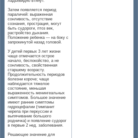
ладьевидно втянут.
Затем появляется период
параличей: выраженная
сонливость, отсутствие
сознания, прострация, могут
быть судороги, птоз век,
растройство дыхания.
Положение ребенка — на боку с
запрокинутой назад головой.
У детей первых 3 лет жизни
чаще отмечается острое
начало, беспокойство, а не
сонливость, свойственная
старшему возрасту.
Продолжительность периодов
болезни короче; чаще
наблюдается тяжелое
состояние, меньшая
выраженность менингеальных
симптомов. Большое значение
имеют ранние симптомы
гидроцефалии (тимпанит
черепа при перкуссии и
выпячивание большого
родничка) и появление судорог
в первые 2 нед. заболевания.
Решающее значение для