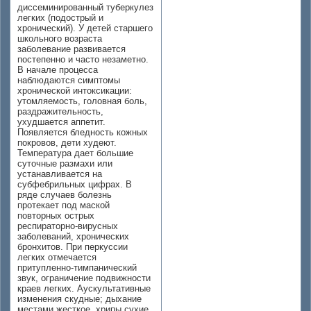
диссеминированный туберкулез
легких (подострый и
хронический). У детей старшего
школьного возраста
заболевание развивается
постепенно и часто незаметно.
В начале процесса
наблюдаются симптомы
хронической интоксикации:
утомляемость, головная боль,
раздражительность,
ухудшается аппетит.
Появляется бледность кожных
покровов, дети худеют.
Температура дает большие
суточные размахи или
устанавливается на
субфебрильных цифрах. В
ряде случаев болезнь
протекает под маской
повторных острых
респираторно-вирусных
заболеваний, хронических
бронхитов. При перкуссии
легких отмечается
притупленно-тимпанический
звук, ограничение подвижности
краев легких. Аускультативные
изменения скудные; дыхание
местами жесткое, хрипы сухие,