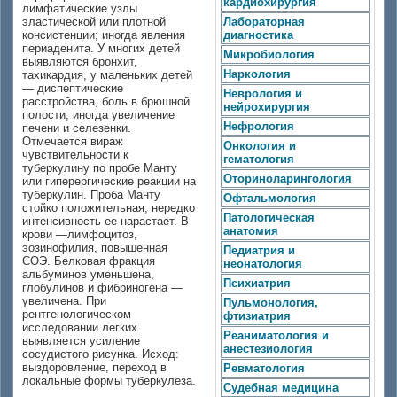
кардиохирургия
лимфатические узлы
эластической или плотной
Лабораторная
консистенции; иногда явления
диагностика
периаденита. У многих детей
Микробиология
выявляются бронхит,
Наркология
тахикардия, у маленьких детей
— диспептические
Неврология и
расстройства, боль в брюшной
нейрохирургия
полости, иногда увеличение
Нефрология
печени и селезенки.
Отмечается вираж
Онкология и
чувствительности к
гематология
туберкулину по пробе Манту
Оториноларингология
или гиперергические реакции на
туберкулин. Проба Манту
Офтальмология
стойко положительная, нередко
Патологическая
интенсивность ее нарастает. В
анатомия
крови —лимфоцитоз,
эозинофилия, повышенная
Педиатрия и
СОЭ. Белковая фракция
неонатология
альбуминов уменьшена,
Психиатрия
глобулинов и фибриногена —
увеличена. При
Пульмонология,
рентгенологическом
фтизиатрия
исследовании легких
Реаниматология и
выявляется усиление
анестезиология
сосудистого рисунка. Исход:
выздоровление, переход в
Ревматология
локальные формы туберкулеза.
Судебная медицина