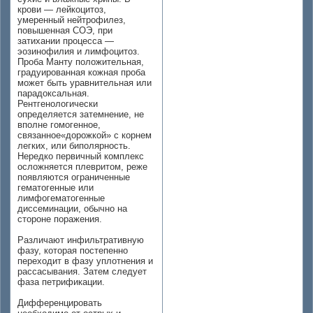
крови — лейкоцитоз,
умеренный нейтрофилез,
повышенная СОЭ, при
затихании процесса —
эозинофилия и лимфоцитоз.
Проба Манту положительная,
градуированная кожная проба
может быть уравнительная или
парадоксальная.
Рентгенологически
определяется затемнение, не
вполне гомогенное,
связанное«дорожкой» с корнем
легких, или биполярность.
Нередко первичный комплекс
осложняется плевритом, реже
появляются ограниченные
гематогенные или
лимфогематогенные
диссеминации, обычно на
стороне поражения.
Различают инфильтративную
фазу, которая постепенно
переходит в фазу уплотнения и
рассасывания. Затем следует
фаза петрификации.
Дифференцировать