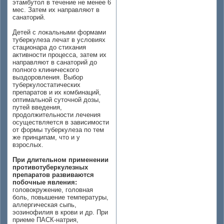
этамбутол в течение не менее 6
мес. Затем их направляют в
санаторий.
Детей с локальными формами
туберкулеза лечат в условиях
стационара до стихания
активности процесса, затем их
направляют в санаторий до
полного клинического
выздоровления. Выбор
туберкулостатических
препаратов и их комбинаций,
оптимальной суточной дозы,
путей введения,
продолжительности лечения
осуществляется в зависимости
от формы туберкулеза по тем
же принципам, что и у
взрослых.
При длительном применении
противотуберкулезных
препаратов развиваются
побочные явления:
головокружение, головная
боль, повышение температуры,
аллергическая сыпь,
эозинофилия в крови и др. При
приеме ПАСК-натрия,