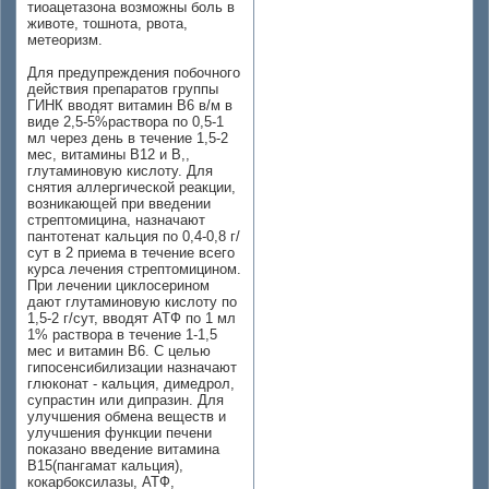
тиоацетазона возможны боль в
животе, тошнота, рвота,
метеоризм.
Для предупреждения побочного
действия препаратов группы
ГИНК вводят витамин В6 в/м в
виде 2,5-5%раствора по 0,5-1
мл через день в течение 1,5-2
мес, витамины В12 и В,,
глутаминовую кислоту. Для
снятия аллергической реакции,
возникающей при введении
стрептомицина, назначают
пантотенат кальция по 0,4-0,8 г/
сут в 2 приема в течение всего
курса лечения стрептомицином.
При лечении циклосерином
дают глутаминовую кислоту по
1,5-2 г/сут, вводят АТФ по 1 мл
1% раствора в течение 1-1,5
мес и витамин В6. С целью
гипосенсибилизации назначают
глюконат - кальция, димедрол,
супрастин или дипразин. Для
улучшения обмена веществ и
улучшения функции печени
показано введение витамина
В15(пангамат кальция),
кокарбоксилазы, АТФ,