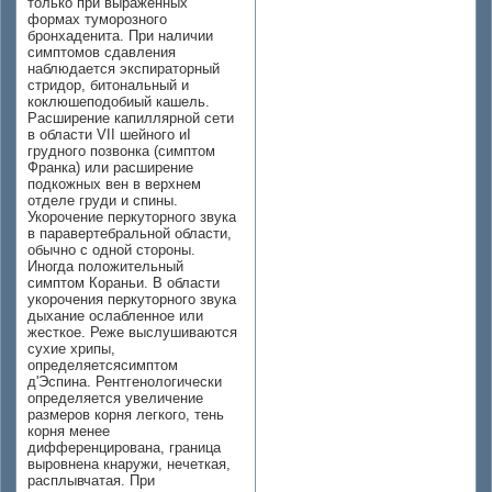
только при выраженных
формах туморозного
бронхаденита. При наличии
симптомов сдавления
наблюдается экспираторный
стридор, битональный и
коклюшеподобиый кашель.
Расширение капиллярной сети
в области VII шейного иI
грудного позвонка (симптом
Франка) или расширение
подкожных вен в верхнем
отделе груди и спины.
Укорочение перкуторного звука
в паравертебральной области,
обычно с одной стороны.
Иногда положительный
симптом Кораньи. В области
укорочения перкуторного звука
дыхание ослабленное или
жесткое. Реже выслушиваются
сухие хрипы,
определяетсясимптом
д'Эспина. Рентгенологически
определяется увеличение
размеров корня легкого, тень
корня менее
дифференцирована, граница
выровнена кнаружи, нечеткая,
расплывчатая. При