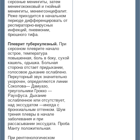
серозные менингиты, затем
менингококковый и гнойный
менингиты, менингоэнцефалит.
Реже приходится в начальном
периоде дифференцировать от
респираторно-вирусных
инфекций, пневмонии,
брюшного тифа.
Плеврит туберкулезный.
При
серозном плеврите начало
острое, температура
повышенная, боль в боку, сухой
кашель, одышка. Больная
сторона отстает придыхании,
голосовое дыхание ослаблено.
Перкуторный звук значительно
укорочен, определяются линии
Соколова— Дамуазо,
треугольники Грокко —
Раухфуса. Дыхание
ослабленное или отсутствует,
над экссудатом —иногда с
бронхиальным оттенком. Шум
трения плевры в начале
заболевания и при
рассасывании экссудата. Проба
Манту положительная.
При рентгенологическом