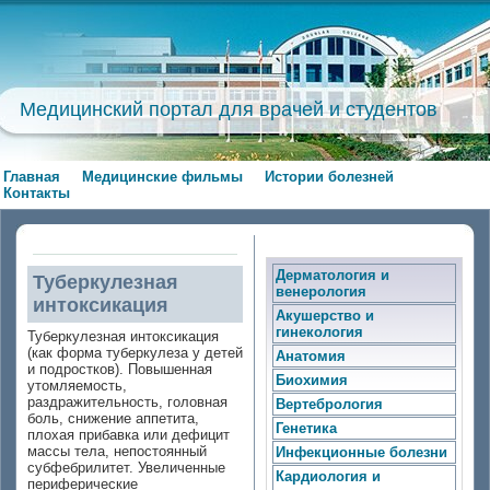
Медицинский портал для врачей и студентов
Главная
Медицинские фильмы
Истории болезней
Контакты
Дерматология и
Туберкулезная
венерология
интоксикация
Акушерство и
гинекология
Туберкулезная интоксикация
(как форма туберкулеза у детей
Анатомия
и подростков). Повышенная
Биохимия
утомляемость,
раздражительность, головная
Вертебрология
боль, снижение аппетита,
Генетика
плохая прибавка или дефицит
массы тела, непостоянный
Инфекционные болезни
субфебрилитет. Увеличенные
Кардиология и
периферические