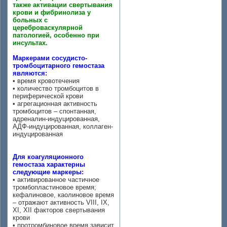
также активации свертывания
крови и фибринолиза у
больных с
цереброваскулярной
патологией, особенно при
инсультах.
Маркерами сосудисто-
тромбоцитарного гемостаза
являются:
• время кровотечения
• количество тромбоцитов в
периферической крови
• агрегационная активность
тромбоцитов – спонтанная,
адреналин-индуцированная,
АДФ-индуцированная, коллаген-
индуцированная
Для коагуляционного
гемостаза характерны
следующие маркеры:
• активированное частичное
тромбопластиновое время;
кефалиновое, каолиновое время
– отражают активность VIII, IX,
XI, XII факторов свертывания
крови
• протромбиновое время зависит