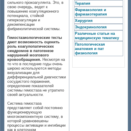
сильного прокоагулянта. Это, в
Терапия
свою очередь, ведет к
Фармакология и
повышению коагуляционного
фармакотерапия
потенциала, стойкой
гиперкоагуляции и
Хирургия
декомпенсации
Эндокринология
фибринолитической системы.
Различные статьи на
Гемостазиологические тесты
медицинскую тематику
дают возможность оценить
Патологическая
роль коагулопатических
анатомия и пат
синдромов в патогенезе
физиология
нарушений мозгового
кровообращения.
Несмотря на
то что в последние годы очень
широко используются методы
визуализации для
дифференциальной диагностики
сосудистого поражения,
определение показателей
системы гемостаза не утратило
своей актуальности.
Система гемостаза
представляет собой постоянно
функционирующую
многокомпонентную систему, в
которой уравновешены
процессы активации и ингибиции
как в клеточном