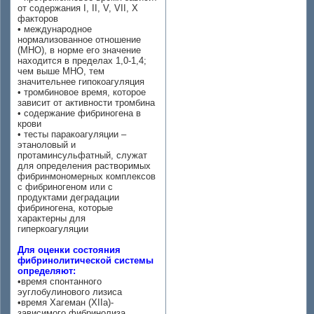
от содержания I, II, V, VII, X
факторов
• международное
нормализованное отношение
(МНО), в норме его значение
находится в пределах 1,0-1,4;
чем выше МНО, тем
значительнее гипокоагуляция
• тромбиновое время, которое
зависит от активности тромбина
• содержание фибриногена в
крови
• тесты паракоагуляции –
этаноловый и
протаминсульфатный, служат
для определения растворимых
фибринмономерных комплексов
с фибриногеном или с
продуктами деградации
фибриногена, которые
характерны для
гиперкоагуляции
Для оценки состояния
фибринолитической системы
определяют:
•время спонтанного
эуглобулинового лизиса
•время Хагеман (XIIa)-
зависимого фибринолиза,