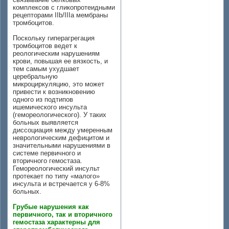
комплексов с гликопротеидными
рецепторами IIb/IIIa мембраны
тромбоцитов.
Поскольку гиперагрегация
тромбоцитов ведет к
реологическим нарушениям
крови, повышая ее вязкость, и
тем самым ухудшает
церебральную
микроциркуляцию, это может
привести к возникновению
одного из подтипов
ишемического инсульта
(гемореологического). У таких
больных выявляется
диссоциация между умеренным
неврологическим дефицитом и
значительными нарушениями в
системе первичного и
вторичного гемостаза.
Гемореологический инсульт
протекает по типу «малого»
инсульта и встречается у 6-8%
больных.
Грубые нарушения как
первичного, так и вторичного
гемостаза характерны для