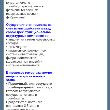
(эндотелиально-
тромбоцитарном), так и в
ферментных звеньях
(свертывание крови и
фибринолиз).
Осуществляется гемостаз за
счет взаимодействия между
собой трех функционально-
структурных компонентов:
• эндотелия стенки кровеносных
сосудов;
• тромбоцитов;
• плазменных ферментных
систем – свертывающей,
фибринолитической,
калликреин-кининовой и
системы комплемента.
В процессе гемостаза можно
выделить три основных
этапа.
•
Первичный, или сосудисто-
тромбоцитарный
, гемостаз, в
котором берут участие
сосудистая стенка и
тромбоциты.
Продолжительность его
составляет 3-5 мин, и
заканчивается этап