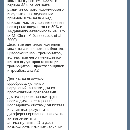
кислоты в дозе 160-300 мг в
первые 48 ч от момента
развития острого ишемического
инсульта с последующим
приемом в течение 4 нед
снижает частоту возникновения
повторных инсультов на 30% и
14-дневную летальность на 11%
(Z.M. Chen, P. Sandercock et al.,
2000).
Действие ацетилсалициловой
кислоты заключается в блокаде
циклооксигеназы тромбоцитов,
вследствие чего уменьшается
синтез индукторов агрегации
тромбоцитов – простагландинов
и тромбоксана А2.
Для лечения острых
цереброваскулярных
нарушений, а также для их
профилактики препаратами
других перечисленных групп
необходимо всесторонне
исследовать систему гемостаза
и, учитывая результаты,
дифференцированно назначать
антиагреганты и
антикоагулянты. Это даст
возможность изменить течение