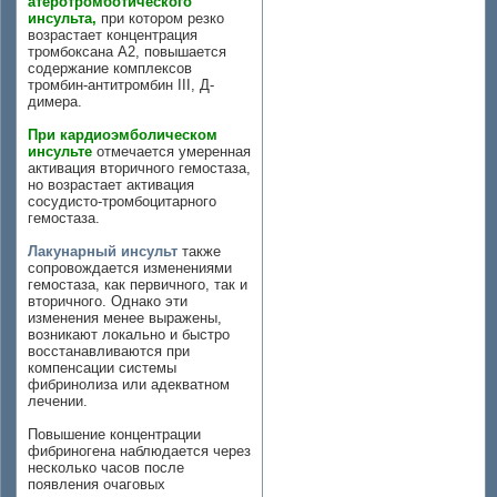
атеротромботического
инсульта,
при котором резко
возрастает концентрация
тромбоксана А2, повышается
содержание комплексов
тромбин-антитромбин III, Д-
димера.
При кардиоэмболическом
инсульте
отмечается умеренная
активация вторичного гемостаза,
но возрастает активация
сосудисто-тромбоцитарного
гемостаза.
Лакунарный инсульт
также
сопровождается изменениями
гемостаза, как первичного, так и
вторичного. Однако эти
изменения менее выражены,
возникают локально и быстро
восстанавливаются при
компенсации системы
фибринолиза или адекватном
лечении.
Повышение концентрации
фибриногена наблюдается через
несколько часов после
появления очаговых