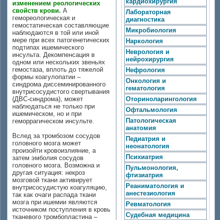
кардиохирургия
изменением реологических
свойств крови.
А
Лабораторная
гемореологическая и
диагностика
гемостатическая составляющие
Микробиология
наблюдаются в той или иной
мере при всех патогенетических
Наркология
подтипах ишемического
Неврология и
инсульта. Декомпенсация в
нейрохирургия
одном или нескольких звеньях
гемостаза, вплоть до тяжелой
Нефрология
формы коагулопатии –
Онкология и
синдрома диссеминированного
гематология
внутрисосудистого свертывания
(ДВС-синдрома), может
Оториноларингология
наблюдаться не только при
Офтальмология
ишемическом, но и при
Патологическая
геморрагическом инсульте.
анатомия
Вслед за тромбозом сосудов
Педиатрия и
головного мозга может
неонатология
произойти кровоизлияние, а
Психиатрия
затем эмболия сосудов
головного мозга. Возможна и
Пульмонология,
другая ситуация: некроз
фтизиатрия
мозговой ткани активирует
Реаниматология и
внутрисосудистую коагуляцию,
анестезиология
так как очаги распада ткани
мозга при ишемии являются
Ревматология
источником поступления в кровь
Судебная медицина
тканевого тромбопластина –