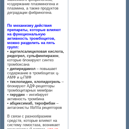
•содержание плазминогена и
плазмина, а также продуктов
деградации фибриногена.
По механизму действия
препараты, которые влияют
на функциональную
активность тромбоцитов,
можно разделить на пять
групп:
•
ацетилсалициловая кислота,
ридогрел, сульфинпиразон
,
которые блокируют синтез
тромбоксана
•
дипиридамол
– повышает
содержание в тромбоцитах ц-
АМФ и ц-ГМФ
•
тиклопидин, клопидогрель
–
блокируют АДФ-рецепторы
тромбоцитарных мембран
•
гирудин
– ингибирует
активность тромбина
•
абциксимаб, тирофибан
–
антагонисты IIb/IIIa рецепторов
В связи с разнообразием
средств, которые влияют на
систему гемостаза, возникает