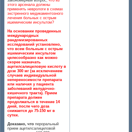
закономерный вопрос,
что из
этого арсенала должны
применять неврологи в схемах
экстренного медикаментозного
лечения больных с острым
ишемическим инсультом?
На основании проведенных
международных
рандомизированных
исследований установлено,
что всем больным с острым
ишемическим инсультом
целесообразно как можно
скорее назначать
ацетилсалициловую кислоту в
дозе 300 мг (за исключением
случаев индивидуальной
непереносимости препарата
или наличия у пациента
заболеваний желудочно-
кишечного тракта). Прием
препарата должен
продолжаться в течение 14
дней, после чего доза
снижается до 75-150 мг в
сутки.
Доказано, что
пероральный
прием ацетилсалициловой