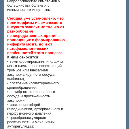
неврологических симптомов у
большинства больных с
ишемическим инсультом .
Сегодня уже установлено, что
полиморфизм ишемического
инсульта зависит не только от
разнообразия
непосредственных причин,
приводящих к формированию
инфаркта мозга, но и от
патофизиологических
особенностей этого процесса.
К ним относятся:
• темп формирования инфаркта
мозга (медленно нарастающий
тромбоз или внезапная
закупорка крупного сосуда
эмболом);
• состояние коллатерального
кровообращения;
• калибр окклюзированного
сосуда и протяженность
закупорки;
• состояние общей
гемодинамики, артериального и
перфузионного давления;
• цереброваскулярная
реактивность и механизмы
ауторегуляции;