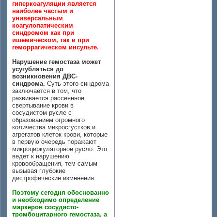
гиперкоагуляции является
наиболее частым и
универсальным
коагулопатическим
синдромом как при
ишемическом, так и при
геморрагическом инсульте.
Нарушение гемостаза может
усугубляться до
возникновения ДВС-
синдрома.
Суть этого синдрома
заключается в том, что
развивается рассеянное
свертывание крови в
сосудистом русле с
образованием огромного
количества микросгустков и
агрегатов клеток крови, которые
в первую очередь поражают
микроциркуляторное русло. Это
ведет к нарушению
кровообращения, тем самым
вызывая глубокие
дистрофические изменения.
Поэтому сегодня обоснованно
и необходимо определение
маркеров сосудисто-
тромбоцитарного гемостаза, а