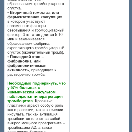
образованием тромбоцитарного
сгустка.
•
Вторичный гемостаз, или
ферментативная коагуляция
,
в котором участвуют
плазменные факторы
свертывания и тромбоцитарный
фактор. Этот этап длится 5-10
мин и заканчивается
образованием фибрина,
скрепляющего тромбоцитарный
сгусток (окончательный тромб).
•
Последний этап –
фибринолиз, или
фибринолитическая
активность
, приводящая к
растворению тромба.
Необходимо подчеркнуть, что
у 57% больных с
ишемическим инсультом
наблюдается гиперагрегация
тромбоцитов.
Кровяные
пластинки играют особую роль
как в развитии, так и в течении
инсульта, так как активация
тромбоцитов влечет за собой
выброс мощного проагреганта –
тромбоксана А2, а также
связывание белковых