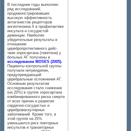
В последние годы выполнен
ряд исследований,
продемонстрировавших
высокую эффективность
антагонистов рецепторов
ангиотензина II в профилактике
инсульта и сосудистой
деменции. Наиболее
убедительные результаты в
отношении
церебропротективного дейс-
твия эпросартана (теветена) у
больных АГ получены в
исследовании MOSES (2005).
Пациенты контрольной группы
получали нитрендипин,
предупреждающий
церебральные осложнения АГ.
Основным результатом
исследования стало снижение
(на 20%) в группе эпросартана
комбинированного риска смерти
от всех причин и развития
сердечно-сосудистых и
цереброваскулярных
заболеваний. Кроме того, в
этой группе на 25%
уменьшился риск повторных
инсультов и транзиторных