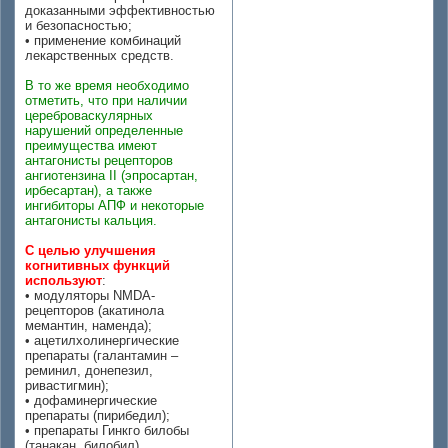
доказанными эффективностью
и безопасностью;
• применение комбинаций
лекарственных средств.
В то же время необходимо
отметить, что при наличии
цереброваскулярных
нарушений определенные
преимущества имеют
антагонисты рецепторов
ангиотензина II (эпросартан,
ирбесартан), а также
ингибиторы АПФ и некоторые
антагонисты кальция.
С целью улучшения
когнитивных функций
используют
:
• модуляторы NMDA-
рецепторов (акатинола
мемантин, наменда);
• ацетилхолинергические
препараты (галантамин –
реминил, донепезил,
ривастигмин);
• дофаминергические
препараты (пирибедил);
• препараты Гинкго билобы
(танакан, билобил),