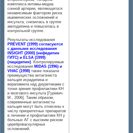
комплекса интимы-медиа
сонной артерии, являющегося
независимым фактором риска
ишемических осложнений и
инсульта, снизилась в группе
амлодипина и повысилась в
контрольной группе.
Результаты исследования
PREVENT (1999) согласуются
с данными исследования
INSIGHT (2000) (нифедипин
ГИТС) и ELSA (1999)
(лацидипин)
. Контролируемые
исследования
MIDAS (1996) и
VHAС (1998)
также показали
преимущества антагониста
кальция исрадипина и
верапамила над диуретиками с
точки зрения профилактики КН
и мозгового инсульта [Гуревич
М., 2006]. Таким образом,
современные антагонисты
кальция могут быть отнесены к
числу приоритетных препаратов
в лечении и профилактике КН у
больных АГ с высоким риском
цереброваскулярных
осложнений.