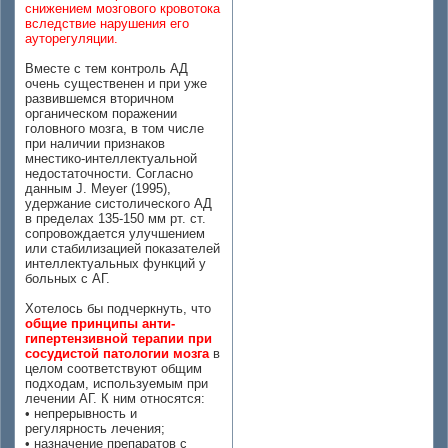
снижением мозгового кровотока
вследствие нарушения его
ауторегуляции.
Вместе с тем контроль АД
очень существенен и при уже
развившемся вторичном
органическом поражении
головного мозга, в том числе
при наличии признаков
мнестико-интеллектуальной
недостаточности. Согласно
данным J. Мeyer (1995),
удержание систолического АД
в пределах 135-150 мм рт. ст.
сопровождается улучшением
или стабилизацией показателей
интеллектуальных функций у
больных с АГ.
Хотелось бы подчеркнуть, что
общие принципы анти-
гипертензивной терапии при
сосудистой патологии мозга
в
целом соответствуют общим
подходам, используемым при
лечении АГ. К ним относятся:
• непрерывность и
регулярность лечения;
• назначение препаратов с