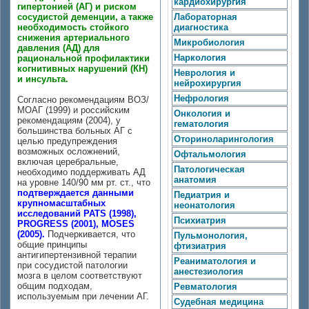
кардиохирургия
гипертонией (АГ) и риском
сосудистой деменции, а также
Лабораторная
необходимость стойкого
диагностика
снижения артериального
Микробиология
давления (АД) для
Наркология
рациональной профилактики
когнитивных нарушений (КН)
Неврология и
и инсульта.
нейрохирургия
Нефрология
Согласно рекомендациям ВОЗ/
МОАГ (1999) и российским
Онкология и
рекомендациям (2004), у
гематология
большинства больных АГ с
Оториноларингология
целью предупреждения
возможных осложнений,
Офтальмология
включая церебральные,
Патологическая
необходимо поддерживать АД
анатомия
на уровне 140/90 мм рт. ст., что
подтверждается данными
Педиатрия и
крупномасштабных
неонатология
исследований PATS (1998),
Психиатрия
PROGRESS (2001), MOSES
(2005).
Подчеркивается, что
Пульмонология,
общие принципы
фтизиатрия
антигипертензивной терапии
Реаниматология и
при сосудистой патологии
анестезиология
мозга в целом соответствуют
общим подходам,
Ревматология
используемым при лечении АГ.
Судебная медицина