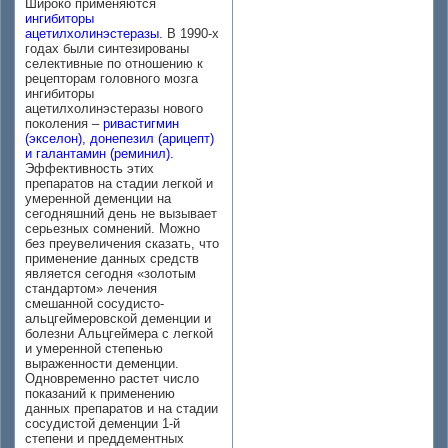
Широко применяются
ингибиторы
ацетилхолинэстеразы.
В 1990-х
годах были синтезированы
селективные по отношению к
рецепторам головного мозга
ингибиторы
ацетилхолинэстеразы нового
поколения –
ривастигмин
(экселон), донепезил (арицепт)
и галантамин (реминил).
Эффективность этих
препаратов на стадии легкой и
умеренной деменции на
сегодняшний день не вызывает
серьезных сомнений. Можно
без преувеличения сказать, что
применение данных средств
является сегодня «золотым
стандартом» лечения
смешанной сосудисто-
альцгеймеровской деменции и
болезни Альцгеймера с легкой
и умеренной степенью
выраженности деменции.
Одновременно растет число
показаний к применению
данных препаратов и на стадии
сосудистой деменции 1-й
степени и преддементных