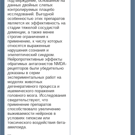
подтверждение, основанное на
данных двойных слепых
контролируемых плацебо
исследований. Выгодной
особенностью этих препаратов
является их эффективность на
стадии тяжелой сосудистой
деменции, а также менее
строгие ограничения к
применению, к числу которых
относятся выраженные
нарушения сознания и
эпилептический синдром.
Нейропротективные эффекты
обратимых антагонистов NMDA-
рецепторов были убедительно
доказаны в серии
экспериментальных работ на
моделях животных
дегенеративного процесса и
ишемического поражения
головного мозга. Исследования
свидетельствуют, что
применение препаратов
способствовало увеличению
выживаемости нейронов в
условиях гипоксии или
токсического воздействия бета-
амилоида.