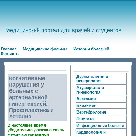
Медицинский портал для врачей и студентов
Главная
Медицинские фильмы
Истории болезней
Контакты
Дерматология и
Когнитивные
венерология
нарушения у
Акушерство и
больных с
гинекология
артериальной
Анатомия
гипертензией.
Биохимия
Профилактика и
Вертебрология
лечение.
Генетика
В настоящее время
Инфекционные болезни
убедительно доказана связь
Кардиология и
между артериальной