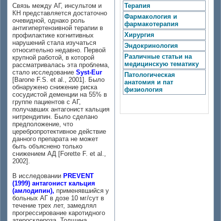
Связь между АГ, инсультом и
Терапия
КН представляется достаточно
Фармакология и
очевидной, однако роль
фармакотерапия
антигипертензивной терапии в
Хирургия
профилактике когнитивных
нарушений стала изучаться
Эндокринология
относительно недавно. Первой
Различные статьи на
крупной работой, в которой
медицинскую тематику
рассматривалась эта проблема,
стало исследование
Syst-Eur
Патологическая
[Barone F.S. et al., 2001]. Было
анатомия и пат
обнаружено снижение риска
физиология
сосудистой деменции на 55% в
группе пациентов с АГ,
получавших антагонист кальция
нитрендипин. Было сделано
предположение, что
церебропротективное действие
данного препарата не может
быть объяснено только
снижением АД [Forette F. et al.,
2002].
В исследовании
PREVENT
(1999) антагонист кальция
(амлодипин),
применявшийся у
больных АГ в дозе 10 мг/сут в
течение трех лет, замедлял
прогрессирование каротидного
атеросклероза. Толщина