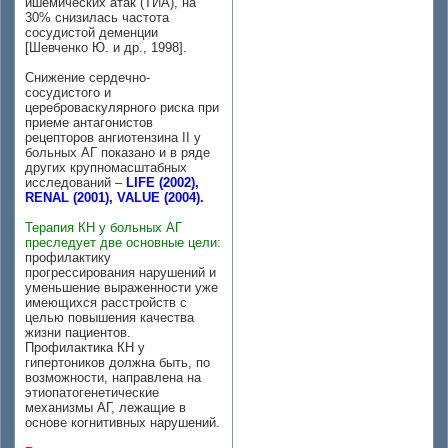
ишемических атак (ТИА), на
30% снизилась частота
сосудистой деменции
[Шевченко Ю. и др., 1998].
Снижение сердечно-
сосудистого и
цереброваскулярного риска при
приеме антагонистов
рецепторов ангиотензина II у
больных АГ показано и в ряде
других крупномасштабных
исследований –
LIFE (2002),
RENAL (2001), VALUE (2004).
Терапия КН у больных АГ
преследует две основные цели:
профилактику
прогрессирования нарушений и
уменьшение выраженности уже
имеющихся расстройств с
целью повышения качества
жизни пациентов.
Профилактика КН у
гипертоников должна быть, по
возможности, направлена на
этиопатогенетические
механизмы АГ, лежащие в
основе когнитивных нарушений.