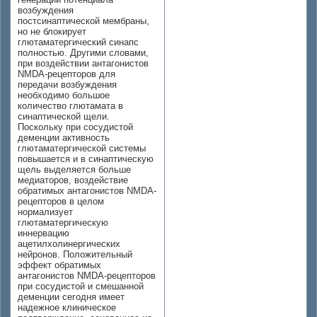
возбуждения
постсинаптической мембраны,
но не блокирует
глютаматергический синапс
полностью. Другими словами,
при воздействии антагонистов
NMDA-рецепторов для
передачи возбуждения
необходимо большое
количество глютамата в
синаптической щели.
Поскольку при сосудистой
деменции активность
глютаматергической системы
повышается и в синаптическую
щель выделяется больше
медиаторов, воздействие
обратимых антагонистов NMDA-
рецепторов в целом
нормализует
глютаматергическую
иннервацию
ацетилхолинергических
нейронов. Положительный
эффект обратимых
антагонистов NMDA-рецепторов
при сосудистой и смешанной
деменции сегодня имеет
надежное клиническое