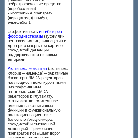
нейротрофические средства
(церебролизин);
• ноотропные препараты
(пирацетам, фенибут,
энцефабол).
Эффективность
ингибиторов
фосфодиэстеразы
(эуфиллин,
пентоксифиллин, винпоцетин и
др.) при развернутой картине
сосудистой деменции
поддерживается не всеми
авторами.
Акатинола мемантин
(акатинола
хлорид – наменда) – обратимые
блокаторы NMDA-рецепторов,
являющиеся неконкурентными
низкоаффинными
антагонистами NMDA-
рецепторов к глутамату,
оказывают положительное
влияние на когнитивные
функции и функциональную
адаптацию пациентов с
болезнью Альцгеймера,
сосудистой и смешанной
деменцией. Применение
препаратов повышает порог
генерации потенциала