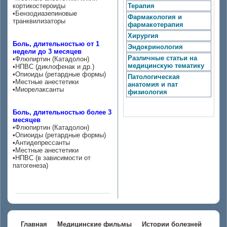
кортикостероиды
Терапия
•Бензодиазепиновые
Фармакология и
транквилизаторы
фармакотерапия
Хирургия
Боль, длительностью от 1
Эндокринология
недели до 3 месяцев
Различные статьи на
•Флюпиртин (Катадолон)
медицинскую тематику
•НПВС (диклофенак и др.)
•Опиоиды (ретардные формы)
Патологическая
•Местные анестетики
анатомия и пат
•Миорелаксанты
физиология
Боль, длительностью более 3
месяцев
•Флюпиртин (Катадолон)
•Опиоиды (ретардные формы)
•Антидепрессанты
•Местные анестетики
•НПВC (в зависимости от
патогенеза)
Главная
Медицинские фильмы
Истории болезней