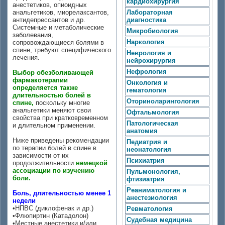
кардиохирургия
анестетиков, опиоидных
анальгетиков, миорелаксантов,
Лабораторная
антидепрессантов и др.
диагностика
Системные и метаболические
Микробиология
заболевания,
Наркология
сопровождающиеся болями в
спине, требуют специфического
Неврология и
лечения.
нейрохирургия
Нефрология
Выбор обезболивающей
фармакотерапии
Онкология и
определяется также
гематология
длительностью болей в
Оториноларингология
спине,
поскольку многие
анальгетики меняют свои
Офтальмология
свойства при кратковременном
Патологическая
и длительном применении.
анатомия
Ниже приведены рекомендации
Педиатрия и
по терапии болей в спине в
неонатология
зависимости от их
Психиатрия
продолжительности
немецкой
ассоциации по изучению
Пульмонология,
боли.
фтизиатрия
Реаниматология и
Боль, длительностью менее 1
анестезиология
недели
•НПВС (диклофенак и др.)
Ревматология
•Флюпиртин (Катадолон)
Судебная медицина
•Местные анестетики и/или