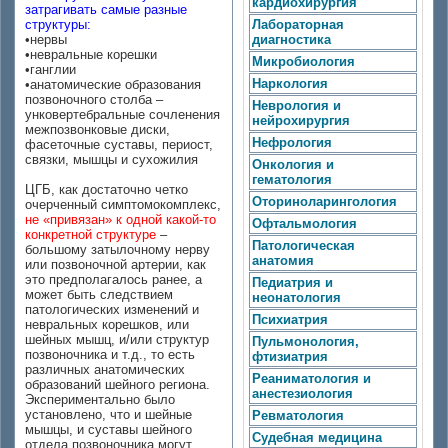
кардиохирургия
затрагивать самые разные
структуры:
Лабораторная
•нервы
диагностика
•невральные корешки
Микробиология
•ганглии
Наркология
•анатомические образования
позвоночного столба –
Неврология и
унковертебральные сочленения
нейрохирургия
межпозвонковые диски,
Нефрология
фасеточные суставы, периост,
связки, мышцы и сухожилия
Онкология и
гематология
ЦГБ, как достаточно четко
Оториноларингология
очерченный симптомокомплекс,
не «привязан» к одной какой-то
Офтальмология
конкретной структуре
–
Патологическая
большому затылочному нерву
анатомия
или позвоночной артерии, как
это предполагалось ранее, а
Педиатрия и
может быть следствием
неонатология
патологических изменений и
Психиатрия
невральных корешков, или
шейных мышц, и/или структур
Пульмонология,
позвоночника и т.д., то есть
фтизиатрия
различных анатомических
Реаниматология и
образований шейного региона.
анестезиология
Экспериментально было
установлено, что и шейные
Ревматология
мышцы, и суставы шейного
Судебная медицина
отдела позвоночника могут