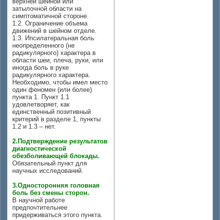
верхней шейной или
затылочной области на
симптоматичной стороне.
1.2. Ограничение объема
движений в шейном отделе.
1.3. Ипсилатеральная боль
неопределенного (не
радикулярного) характера в
области шеи, плеча, руки, или
иногда боль в руке
радикулярного характера.
Необходимо, чтобы имел место
один феномен (или более)
пункта 1. Пункт 1.1
удовлетворяет, как
единственный позитивный
критерий в разделе 1, пункты
1.2 и 1.3 – нет.
2.Подтверждение результатов
диагностической
обезболивающей блокады.
Обязательный пункт для
научных исследований.
3.Односторонняя головная
боль без смены сторон.
В научной работе
предпочтительнее
придерживаться этого пункта.