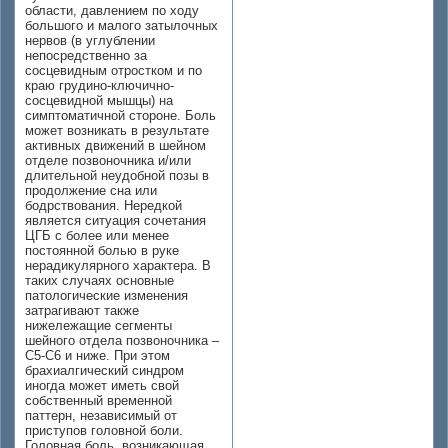
области, давлением по ходу
большого и малого затылочных
нервов (в углублении
непосредственно за
сосцевидным отростком и по
краю грудино-ключично-
сосцевидной мышцы) на
симптоматичной стороне. Боль
может возникать в результате
активных движений в шейном
отделе позвоночника и/или
длительной неудобной позы в
продолжение сна или
бодрствования. Нередкой
является ситуация сочетания
ЦГБ с более или менее
постоянной болью в руке
нерадикулярного характера. В
таких случаях основные
патологические изменения
затрагивают также
нижележащие сегменты
шейного отдела позвоночника –
C5-С6 и ниже. При этом
брахиалгический синдром
иногда может иметь свой
собственный временной
паттерн, независимый от
приступов головной боли.
Головная боль, возникающая