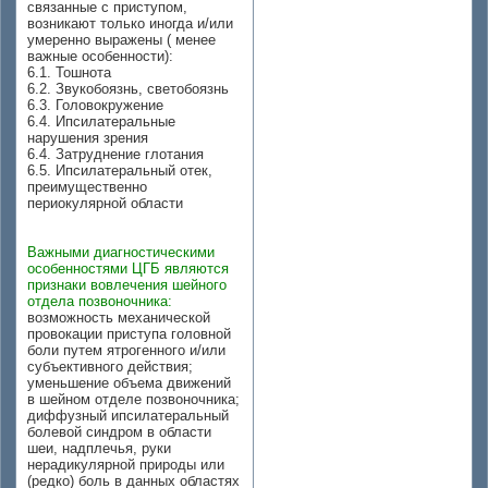
связанные с приступом,
возникают только иногда и/или
умеренно выражены ( менее
важные особенности):
6.1. Тошнота
6.2. Звукобоязнь, светобоязнь
6.3. Головокружение
6.4. Ипсилатеральные
нарушения зрения
6.4. Затруднение глотания
6.5. Ипсилатеральный отек,
преимущественно
периокулярной области
Важными диагностическими
особенностями ЦГБ являются
признаки вовлечения шейного
отдела позвоночника:
возможность механической
провокации приступа головной
боли путем ятрогенного и/или
субъективного действия;
уменьшение объема движений
в шейном отделе позвоночника;
диффузный ипсилатеральный
болевой синдром в области
шеи, надплечья, руки
нерадикулярной природы или
(редко) боль в данных областях