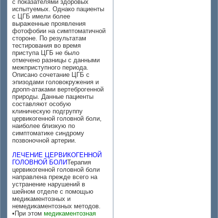
с показателями здоровых
испытуемых. Однако пациенты
с ЦГБ имели более
выраженные проявления
фотофобии на симптоматичной
стороне. По результатам
тестирования во время
приступа ЦГБ не было
отмечено разницы с данными
межприступного периода.
Описано сочетание ЦГБ с
эпизодами головокружения и
дропп-атаками вертеброгенной
природы. Данные пациенты
составляют особую
клиническую подгруппу
цервикогенной головной боли,
наиболее близкую по
симптоматике синдрому
позвоночной артерии.
ЛЕЧЕНИЕ ЦЕРВИКОГЕННОЙ
ГОЛОВНОЙ БОЛИ
Терапия
цервикогенной головной боли
направлена прежде всего на
устранение нарушений в
шейном отделе с помощью
медикаментозных и
немедикаментозных методов.
•При этом
медикаментозная