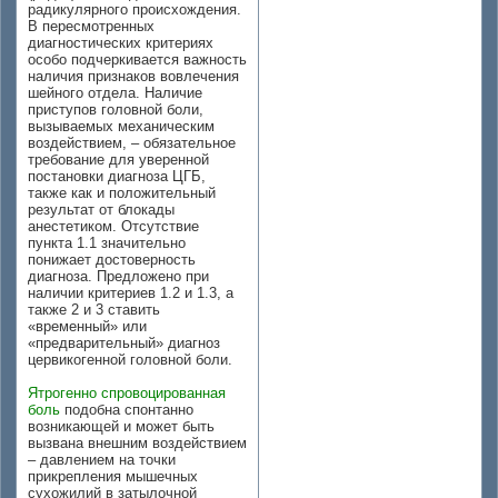
радикулярного происхождения.
В пересмотренных
диагностических критериях
особо подчеркивается важность
наличия признаков вовлечения
шейного отдела. Наличие
приступов головной боли,
вызываемых механическим
воздействием, – обязательное
требование для уверенной
постановки диагноза ЦГБ,
также как и положительный
результат от блокады
анестетиком. Отсутствие
пункта 1.1 значительно
понижает достоверность
диагноза. Предложено при
наличии критериев 1.2 и 1.3, а
также 2 и 3 ставить
«временный» или
«предварительный» диагноз
цервикогенной головной боли.
Ятрогенно спровоцированная
боль
подобна спонтанно
возникающей и может быть
вызвана внешним воздействием
– давлением на точки
прикрепления мышечных
сухожилий в затылочной