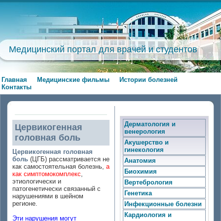
Медицинский портал для врачей и студентов
Главная
Медицинские фильмы
Истории болезней
Контакты
Дерматология и
Цервикогенная
венерология
головная боль
Акушерство и
гинекология
Цервикогенная головная
боль
(ЦГБ) рассматривается не
Анатомия
как самостоятельная болезнь,
а
Биохимия
как симптомокомплекс
,
этиологически и
Вертебрология
патогенетически связанный с
Генетика
нарушениями в шейном
регионе.
Инфекционные болезни
Кардиология и
Эти нарушения могут