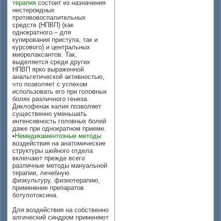
терапия
состоит из назначения
нестероидных
противовоспалительных
средств (НПВП) (как
однократного – для
купирования приступа, так и
курсового) и центральных
миорелаксантов. Так,
выделяется среди других
НПВП ярко выраженной
анальгетической активностью,
что позволяет с успехом
использовать его при головных
болях различного генеза.
Диклофенак калия позволяет
существенно уменьшать
интенсивность головных болей
даже при однократном приеме.
•
Немедикаментозные методы
воздействия на анатомические
структуры шейного отдела
включают прежде всего
различные методы мануальной
терапии, лечебную
физкультуру, физиотерапию,
применение препаратов
ботулотоксина.
Для воздействия на собственно
алгический синдром применяют