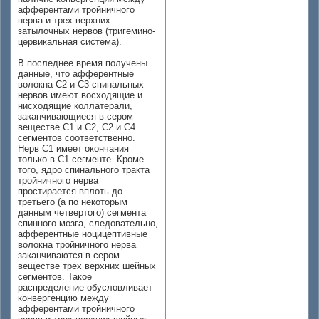
афферентами тройничного
нерва и трех верхних
затылочных нервов (тригемино-
цервикальная система).
В последнее время получены
данные, что афферентные
волокна С2 и С3 спинальных
нервов имеют восходящие и
нисходящие коллатерали,
заканчивающиеся в сером
веществе С1 и С2, С2 и С4
сегментов соответственно.
Нерв С1 имеет окончания
только в С1 сегменте. Кроме
того, ядро спинального тракта
тройничного нерва
простирается вплоть до
третьего (а по некоторым
данным четвертого) сегмента
спинного мозга, следовательно,
афферентные ноцицептивные
волокна тройничного нерва
заканчиваются в сером
веществе трех верхних шейных
сегментов. Такое
распределение обусловливает
конвергенцию между
афферентами тройничного