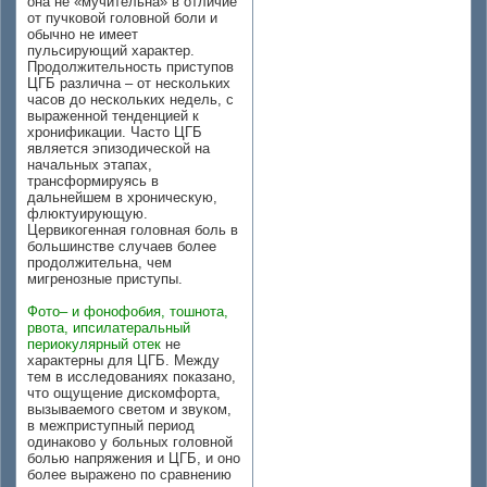
она не «мучительна» в отличие
от пучковой головной боли и
обычно не имеет
пульсирующий характер.
Продолжительность приступов
ЦГБ различна – от нескольких
часов до нескольких недель, с
выраженной тенденцией к
хронификации. Часто ЦГБ
является эпизодической на
начальных этапах,
трансформируясь в
дальнейшем в хроническую,
флюктуирующую.
Цервикогенная головная боль в
большинстве случаев более
продолжительна, чем
мигренозные приступы.
Фото– и фонофобия, тошнота,
рвота, ипсилатеральный
периокулярный отек
не
характерны для ЦГБ. Между
тем в исследованиях показано,
что ощущение дискомфорта,
вызываемого светом и звуком,
в межприступный период
одинаково у больных головной
болью напряжения и ЦГБ, и оно
более выражено по сравнению