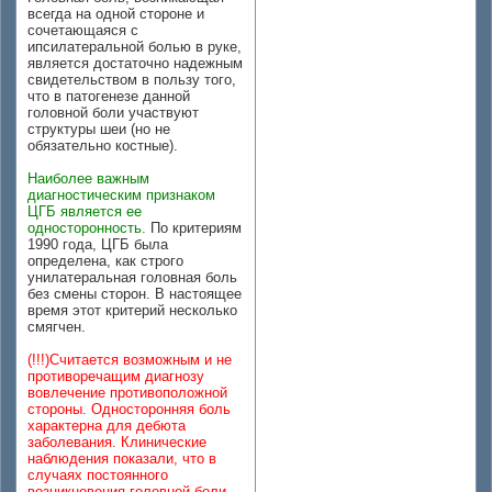
всегда на одной стороне и
сочетающаяся с
ипсилатеральной болью в руке,
является достаточно надежным
свидетельством в пользу того,
что в патогенезе данной
головной боли участвуют
структуры шеи (но не
обязательно костные).
Наиболее важным
диагностическим признаком
ЦГБ является ее
односторонность.
По критериям
1990 года, ЦГБ была
определена, как строго
унилатеральная головная боль
без смены сторон. В настоящее
время этот критерий несколько
смягчен.
(!!!)Считается возможным и не
противоречащим диагнозу
вовлечение противоположной
стороны. Односторонняя боль
характерна для дебюта
заболевания. Клинические
наблюдения показали, что в
случаях постоянного
возникновения головной боли