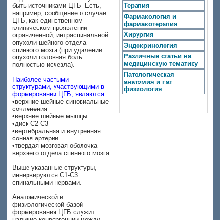
быть источниками ЦГБ. Есть,
Терапия
например, сообщение о случае
Фармакология и
ЦГБ, как единственном
фармакотерапия
клиническом проявлении
Хирургия
ограниченной, интраспинальной
опухоли шейного отдела
Эндокринология
спинного мозга (при удалении
Различные статьи на
опухоли головная боль
медицинскую тематику
полностью исчезла).
Патологическая
Наиболее частыми
анатомия и пат
структурами, участвующими в
физиология
формировании ЦГБ, являются:
•верхние шейные синовиальные
сочленения
•верхние шейные мышцы
•диск С2-С3
•вертебральная и внутренняя
сонная артерии
•твердая мозговая оболочка
верхнего отдела спинного мозга
Выше указанные структуры,
иннервируются С1-С3
спинальными нервами.
Анатомической и
физиологической базой
формирования ЦГБ служит
наличие конвергенции между