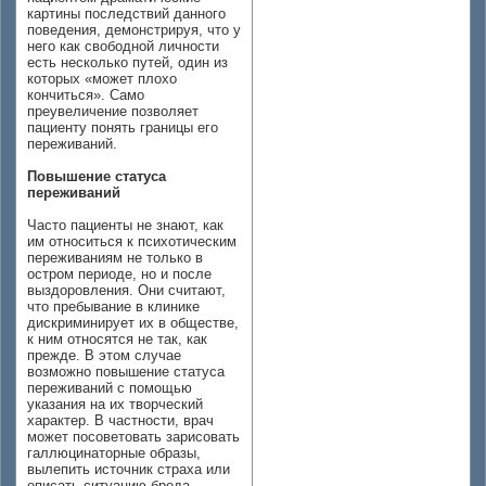
картины последствий данного
поведения, демонстрируя, что у
него как свободной личности
есть несколько путей, один из
которых «может плохо
кончиться». Само
преувеличение позволяет
пациенту понять границы его
переживаний.
Повышение статуса
переживаний
Часто пациенты не знают, как
им относиться к психотическим
переживаниям не только в
остром периоде, но и после
выздоровления. Они считают,
что пребывание в клинике
дискриминирует их в обществе,
к ним относятся не так, как
прежде. В этом случае
возможно повышение статуса
переживаний с помощью
указания на их творческий
характер. В частности, врач
может посоветовать зарисовать
галлюцинаторные образы,
вылепить источник страха или
описать ситуацию бреда.