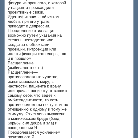
фигура из прошлого, с которой
у пациента происходили
проективные связи.
Идентификация с объектом
любви, при его утрате,
приводит к депрессии.
Преодоление этих защит
возможно путем указания на
степень несходства или
сходства с объектами
проекции, интроекции или
идентификации как теперь, так
и в прошлом.
Расщепление
(амбивалентность)
Расщепление—
противоположные чувства,
испытываемые к миру, в
частности, пациента к врачу
или врача к пациенту, а также к
самому себе, что ведет к
амбитендентности, то есть
противоположным поступкам по
отношению к одному и тому же
стимулу. Отчетливо выражено
в манихейском бреде (бред
борьбы сил добра и зла) и
расщеплении Я.
Преодолевается усилением
позитивного Я.