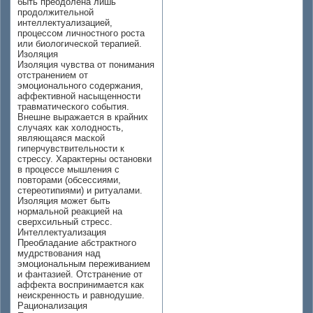
быть преодолена лишь
продолжительной
интеллектуализацией,
процессом личностного роста
или биологической терапией.
Изоляция
Изоляция чувства от понимания
отстранением от
эмоционального содержания,
аффективной насыщенности
травматического события.
Внешне выражается в крайних
случаях как холодность,
являющаяся маской
гиперчувствительности к
стрессу. Характерны остановки
в процессе мышления с
повторами (обсессиями,
стереотипиями) и ритуалами.
Изоляция может быть
нормальной реакцией на
сверхсильный стресс.
Интеллектуализация
Преобладание абстрактного
мудрствования над
эмоциональным переживанием
и фантазией. Отстранение от
аффекта воспринимается как
неискренность и равнодушие.
Рационализация