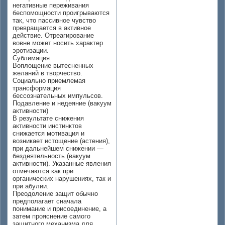
негативные переживания
беспомощности проигрываются
так, что пассивное чувство
превращается в активное
действие. Отреагирование
вовне может носить характер
эротизации.
Сублимация
Воплощение вытесненных
желаний в творчество.
Социально приемлемая
трансформация
бессознательных импульсов.
Подавление и недеяние (вакуум
активности)
В результате снижения
активности инстинктов
снижается мотивация и
возникает истощение (астения),
при дальнейшем снижении —
бездеятельность (вакуум
активности). Указанные явления
отмечаются как при
органических нарушениях, так и
при абулии.
Преодоление защит обычно
предполагает сначала
понимание и присоединение, а
затем прояснение самого
защитного механизма для