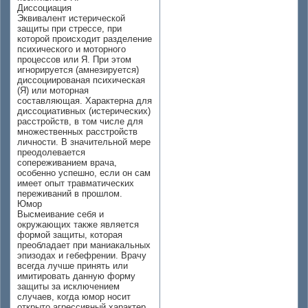
Диссоциация
Эквивалент истерической
защиты при стрессе, при
которой происходит разделение
психического и моторного
процессов или Я. При этом
игнорируется (амнезируется)
диссоциированая психическая
(Я) или моторная
составляющая. Характерна для
диссоциативных (истерических)
расстройств, в том числе для
множественных расстройств
личности. В значительной мере
преодолевается
сопереживанием врача,
особенно успешно, если он сам
имеет опыт травматических
переживаний в прошлом.
Юмор
Высмеивание себя и
окружающих также является
формой защиты, которая
преобладает при маниакальных
эпизодах и гебефрении. Врачу
всегда лучше принять или
имитировать данную форму
защиты за исключением
случаев, когда юмор носит
открыто агрессивный характер.