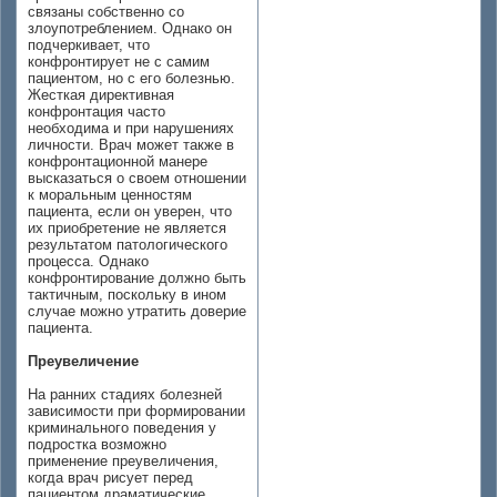
связаны собственно со
злоупотреблением. Однако он
подчеркивает, что
конфронтирует не с самим
пациентом, но с его болезнью.
Жесткая директивная
конфронтация часто
необходима и при нарушениях
личности. Врач может также в
конфронтационной манере
высказаться о своем отношении
к моральным ценностям
пациента, если он уверен, что
их приобретение не является
результатом патологического
процесса. Однако
конфронтирование должно быть
тактичным, поскольку в ином
случае можно утратить доверие
пациента.
Преувеличение
На ранних стадиях болезней
зависимости при формировании
криминального поведения у
подростка возможно
применение преувеличения,
когда врач рисует перед
пациентом драматические