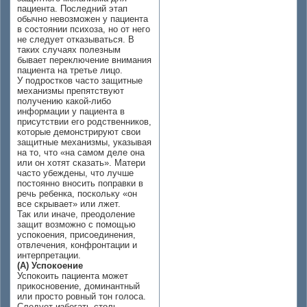
пациента. Последний этап
обычно невозможен у пациента
в состоянии психоза, но от него
не следует отказываться. В
таких случаях полезным
бывает переключение внимания
пациента на третье лицо.
У подростков часто защитные
механизмы препятствуют
получению какой-либо
информации у пациента в
присутствии его родственников,
которые демонстрируют свои
защитные механизмы, указывая
на то, что «на самом деле она
или он хотят сказать». Матери
часто убеждены, что лучше
постоянно вносить поправки в
речь ребенка, поскольку «он
все скрывает» или лжет.
Так или иначе, преодоление
защит возможно с помощью
успокоения, присоединения,
отвлечения, конфронтации и
интерпретации.
(А) Успокоение
Успокоить пациента может
прикосновение, доминантный
или просто ровный тон голоса.
Следует избегать столь