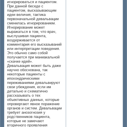
игнорироваться и пациентом.
При данной беседе с
пациентом, высказывающим
идеи величия, тактика
первоначальной девальвации
сменилась игнорированием.
Игнорирование может
выражаться в том, что врач,
выслушивая пациента,
воздерживается от
комментария его высказываний
или интерпретации поведения.
Это обычно само собой
получается при маниакальной
«скачке идей».
Девальвация может быть даже
научно обоснована, так
некоторые пациенты с
ипохондрическими
переживаниями девальвируют
свои убеждения, если им
детально и схематично
рассказывать о тех
объективных данных, которые
опровергают явное поражение
органов и систем. Девальвации
требует анозогнозия у
родственников пациента,
которые не замечают
вторичного проявления