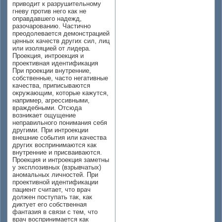
приводит к разрушительному
гневу против него как не
оправдавшего надежд,
разочарованию. Частично
преодолевается демонстрацией
ценных качеств других сил, лиц
или изоляцией от лидера.
Проекция, интроекция и
проективная идентификация
При проекции внутренние,
собственные, часто негативные
качества, приписываются
окружающим, которые кажутся,
например, агрессивными,
враждебными. Отсюда
возникает ощущение
неправильного понимания себя
другими. При интроекции
внешние события или качества
других воспринимаются как
внутренние и присваиваются.
Проекция и интроекция заметны
у эксплозивных (взрывчатых)
аномальных личностей. При
проективной идентификации
пациент считает, что врач
должен поступать так, как
диктует его собственная
фантазия в связи с тем, что
врач воспринимается как