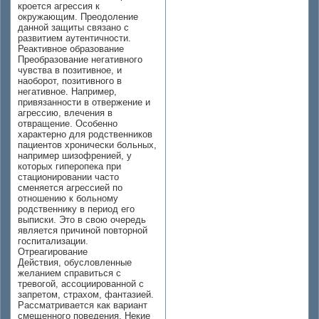
кроется агрессия к
окружающим. Преодоление
данной защиты связано с
развитием аутентичности.
Реактивное образование
Преобразование негативного
чувства в позитивное, и
наоборот, позитивного в
негативное. Например,
привязанности в отвержение и
агрессию, влечения в
отвращение. Особенно
характерно для родственников
пациентов хронически больных,
например шизофренией, у
которых гиперопека при
стационировании часто
сменяется агрессией по
отношению к больному
родственнику в период его
выписки. Это в свою очередь
является причиной повторной
госпитализации.
Отреагирование
Действия, обусловленные
желанием справиться с
тревогой, accoциированной с
запретом, страхом, фантазией.
Рассматривается как вариант
смещенного поведения. Некие