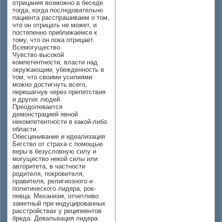
отрицания возможно в беседе
тогда, когда последовательно
пациента расспрашиваем о том,
что он отрицать не может, и
постепенно приближаемся к
тому, что он пока отрицает.
Всемогущество
Чувство высокой
компетентности, власти над
окружающим, убежденность в
том, что своими усилиями
можно достигнуть всего,
перешагнув через препятствия
и других людей.
Преодолевается
демонстрацией явной
некомпетентности в какой-либо
области.
Обесценивание и идеализация
Бегство от страха с помощью
веры в безусловную силу и
могущество некой силы или
авторитета, в частности
родителя, покровителя,
правителя, религиозного и
политического лидера, рок-
певца. Механизм, отчетливо
заметный при индуцированных
расстройствах у реципиентов
бреда. Девальвация лидера