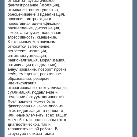
относятся аутистическое
фантазирование (изоляция),
отрицание, всемогущество,
обесценивание и идеализация,
проекция, интроекция и
проективная идентификация,
расщепление, диссоциация,
юмор, альтруизм, пассивная
агрессивность, смещение.
К вторичным механизмам
относятся вытеснение,
регрессия, изоляция,
интеллектуализация,
рационализация, морализация,
антиципация (разделение),
аннулирование, поворот против
себя, смещение, реактивное
образование, реверсия,
идентификация,
отреагирование, сексуализация,
сублимация, подавление и
недеяние (вакуум активности).
Хотя пациент может быть
фиксирован на каком-либо из
этих видов защит, в целом те
или иные элементы всех защит
могут быть использованы как в
диагностической, так и
терапевтической работе. В
структуре психоза также