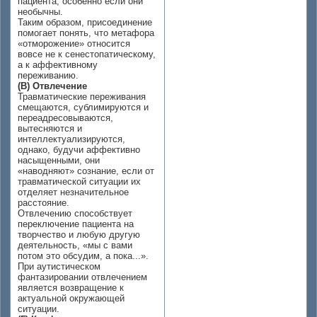
пациента, особенно если они
необычны.
Таким образом, присоединение
помогает понять, что метафора
«отморожение» относится
вовсе не к сенестопатическому,
а к аффективному
переживанию.
(В) Отвлечение
Травматические переживания
смещаются, сублимируются и
переадресовываются,
вытесняются и
интеллектуализируются,
однако, будучи аффективно
насыщенными, они
«наводняют» сознание, если от
травматической ситуации их
отделяет незначительное
расстояние.
Отвлечению способствует
переключение пациента на
творчество и любую другую
деятельность, «мы с вами
потом это обсудим, а пока...».
При аутистическом
фантазировании отвлечением
является возвращение к
актуальной окружающей
ситуации.