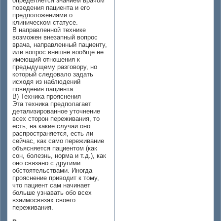
определяется знанием врачом
поведения пациента и его
предположениями о
клиническом статусе.
В направленной технике
возможен внезапный вопрос
врача, направленный пациенту,
или вопрос внешне вообще не
имеющий отношения к
предыдущему разговору, но
который следовало задать
исходя из наблюдений
поведения пациента.
В) Техника прояснения
Эта техника предполагает
детализированное уточнение
всех сторон переживания, то
есть, на какие случаи оно
распространяется, есть ли
сейчас, как само переживание
объясняется пациентом (как
сон, болезнь, норма и т.д.), как
оно связано с другими
обстоятельствами. Иногда
прояснение приводит к тому,
что пациент сам начинает
больше узнавать обо всех
взаимосвязях своего
переживания.