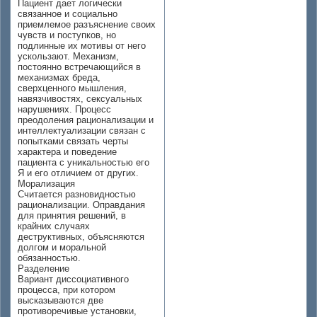
Пациент дает логически
связанное и социально
приемлемое разъяснение своих
чувств и поступков, но
подлинные их мотивы от него
ускользают. Механизм,
постоянно встречающийся в
механизмах бреда,
сверхценного мышления,
навязчивостях, сексуальных
нарушениях. Процесс
преодоления рационализации и
интеллектуализации связан с
попытками связать черты
характера и поведение
пациента с уникальностью его
Я и его отличием от других.
Морализация
Считается разновидностью
рационализации. Оправдания
для принятия решений, в
крайних случаях
деструктивных, объясняются
долгом и моральной
обязанностью.
Разделение
Вариант диссоциативного
процесса, при котором
высказываются две
противоречивые установки,