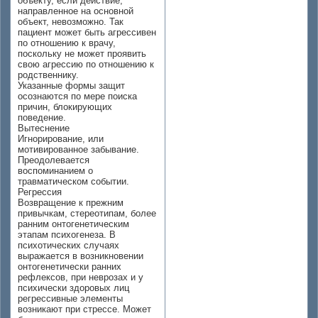
объекту, если действие,
направленное на основной
объект, невозможно. Так
пациент может быть агрессивен
по отношению к врачу,
поскольку не может проявить
свою агрессию по отношению к
родственнику.
Указанные формы защит
осознаются по мере поиска
причин, блокирующих
поведение.
Вытеснение
Игнорирование, или
мотивированное забывание.
Преодолевается
воспоминанием о
травматическом событии.
Регрессия
Возвращение к прежним
привычкам, стереотипам, более
ранним онтогенетическим
этапам психогенеза. В
психотических случаях
выражается в возникновении
онтогенетически ранних
рефлексов, при неврозах и у
психически здоровых лиц
регрессивные элементы
возникают при стрессе. Может