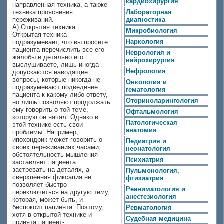
кардиохирургия
направленная техника, а также
техника прояснения
Лабораторная
переживаний.
диагностика
А) Открытая техника
Микробиология
Открытая техника
Наркология
подразумевает, что вы просите
пациента перечислить все его
Неврология и
жалобы и детально его
нейрохирургия
выслушиваете, лишь иногда
Нефрология
допускаются наводящие
вопросы, которые никогда не
Онкология и
подразумевают подведение
гематология
пациента к какому-либо ответу,
Оториноларингология
но лишь позволяют продолжать
ему говорить о той теме,
Офтальмология
которую он начал. Однако в
Патологическая
этой технике есть свои
анатомия
проблемы. Например,
ипохондрик может говорить о
Педиатрия и
своих переживаниях часами,
неонатология
обстоятельность мышления
Психиатрия
заставляет пациента
застревать на деталях, а
Пульмонология,
сверхценная фиксация не
фтизиатрия
позволяет быстро
Реаниматология и
переключиться на другую тему,
анестезиология
которая, может быть, и
беспокоит пациента. Поэтому,
Ревматология
хотя в открытой технике и
Судебная медицина
принята пациент-