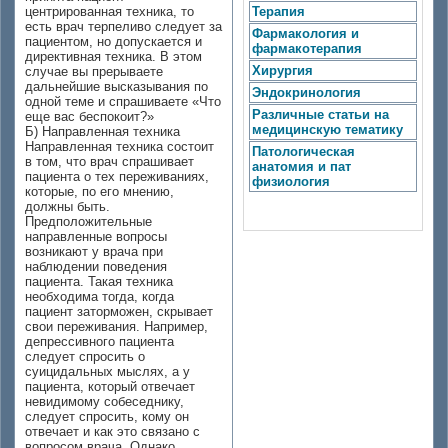
центрированная техника, то
Терапия
есть врач терпеливо следует за
Фармакология и
пациентом, но допускается и
фармакотерапия
директивная техника. В этом
Хирургия
случае вы прерываете
дальнейшие высказывания по
Эндокринология
одной теме и спрашиваете «Что
Различные статьи на
еще вас беспокоит?»
медицинскую тематику
Б) Направленная техника
Направленная техника состоит
Патологическая
в том, что врач спрашивает
анатомия и пат
пациента о тех переживаниях,
физиология
которые, по его мнению,
должны быть.
Предположительные
направленные вопросы
возникают у врача при
наблюдении поведения
пациента. Такая техника
необходима тогда, когда
пациент заторможен, скрывает
свои переживания. Например,
депрессивного пациента
следует спросить о
суицидальных мыслях, а у
пациента, который отвечает
невидимому собеседнику,
следует спросить, кому он
отвечает и как это связано с
вопросом врача. Однако