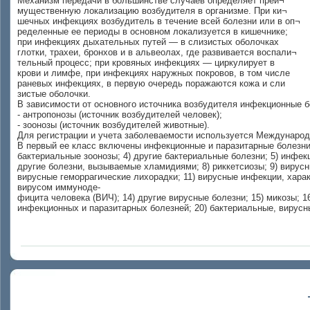
Механизм передачи в большинстве случаев определяет преи¬
мущественную локализацию возбудителя в организме. При ки¬
шечных инфекциях возбудитель в течение всей болезни или в оп¬
ределенные ее периоды в основном локализуется в кишечнике;
при инфекциях дыхательных путей — в слизистых оболочках
глотки, трахеи, бронхов и в альвеолах, где развивается воспали¬
тельный процесс; при кровяных инфекциях — циркулирует в
крови и лимфе, при инфекциях наружных покровов, в том числе
раневых инфекциях, в первую очередь поражаются кожа и сли
зистые оболочки.
В зависимости от основного источника возбудителя инфекционные 
- антропонозы (источник возбудителей человек);
- зоонозы (источник возбудителей животные).
Для регистрации и учета заболеваемости используется Международ
В первый ее класс включены инфекционные и паразитарные болезни,
бактериальные зоонозы; 4) другие бактериальные болезни; 5) инфе
другие болезни, вызываемые хламидиями; 8) риккетсиозы; 9) вирус
вирусные геморрагические лихорадки; 11) вирусные инфекции, хара
вирусом иммуноде-
фицита человека (ВИЧ); 14) другие вирусные болезни; 15) микозы; 1
инфекционных и паразитарных болезней; 20) бактериальные, вирусн