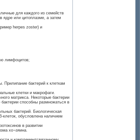
зличные для каждого из семейств
в ядре или цитоплазме, а затем
имер herpes zoster) и
щью лимфоцитов;
ы. Прилипание бактерий к клеткам
иальные клетки и макрофаги.
чного матрикса. Некоторые бактерии
е бактерии способны размножаться в
льных бактерий. Биологическая
В-клеток, обусловлена наличием
зотоксинов в развитии
изма хо¬зяина.
ности и комплементсвязанному