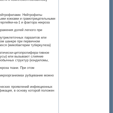
 нейтрофилами. Нейтрофилы
ными кокками и грамотрицательными
ерлейки-на-1 и фактора некроза
ражения долей легкого при
нутриклеточных паразитов или
дом шанкре при первичном
хся (микобактерии туберкулеза)
патически-цитопролифера-тивное
русы) или вызывают слияние
еобычных структур (кондиломы,
екроза ткани. При этом
микроорганизмах рубцевание можно
нических проявлений инфекционных
икация, в основу которой положен