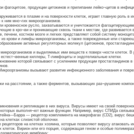
при фагоцитозе, продукции цитокинов и прилипании лейко¬цитов в инфи
руживается в плазме и на поверхности клеток, играет главную роль в и
е к ним мно¬гих микроорганизмов.
ли кровеносное русло, захватываются и уничтожаются фагоцитирующими
щие в кро¬ви и проникающие сквозь ткани к местам, где развивается 
, печени, костном мозге и легких представляют собой систему моноци
 из крови и лимфы микроорганизмы, а также поврежденные или стареющ
образование активных регуляторных молекул (цитокинов, простагландин
е микроорганизмов и выделяемых ими веществ к поверх¬ности клеток. В 
 естест¬венные киллеры, Т-лимфоциты и эндотелиальные клетки.
кновение которой связывают с усилением продукции простагландинов в
инов.
 Микроорганизмы вызывают развитие инфекционного заболевания и повре
тки на расстоянии, а также ферментов, вызывающих раз¬рушение компон
никновения и репликации в них вируса. Вирусы имеют на своей поверхн
з которых выполня¬ют важные функции. Например, вирус СПИДа связыва
штейна—Барра — рецептор комплемента на макрофагах (CD2), вирус бе
на клетках слизистой оболочки.
 рецепторов на клетках хозяина, которые позволяют вирусу атаковать и
х клеток. Вирион или его порция, содержащая геном и особые полимераз
 плазматическую мембрану;