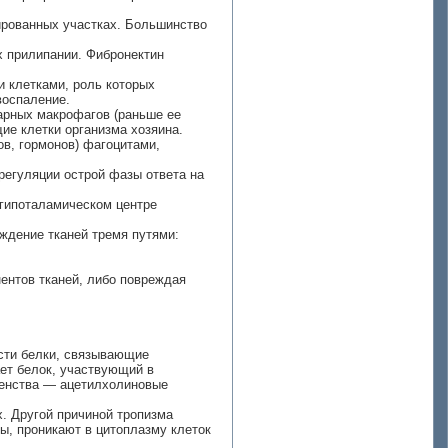
цированных участках. Большинство
х прилипании. Фибронектин
 клетками, роль которых
воспаление.
тарных макрофагов (раньше ее
ие клетки организма хозяина.
ов, гормонов) фагоцитами,
регуляции острой фазы ответа на
 гипоталамическом центре
ждение тканей тремя путями:
ентов тканей, либо повреждая
ости белки, связывающие
ет белок, участвующий в
шенства — ацетилхолиновые
х. Другой причиной тропизма
ы, проникают в цитоплазму клеток