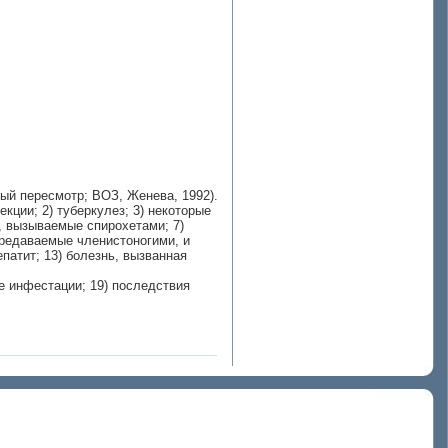
ый пересмотр; ВОЗ, Женева, 1992).
ции; 2) туберкулез; 3) некоторые
, вызываемые спирохетами; 7)
ередаваемые членистоногими, и
патит; 13) болезнь, вызванная
ие инфестации; 19) последствия