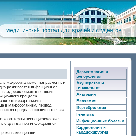
Медицинский портал для врачей и студентов
Дерматология и
венерология
а в макроорганизме, направленный
Акушерство и
едко развивается инфекционная
гинекология
ся выздоровлением и полным
Анатомия
кционного процесса.
ового макроорганизма.
Биохимия
ма в макроорганизм, период
Вертебрология
ение за пределы первичного очага
Генетика
ого характерны неспецифические
Инфекционные болезни
рные для данной инфекционной
Кардиология и
кардиохирургия
д реконвалесценции,