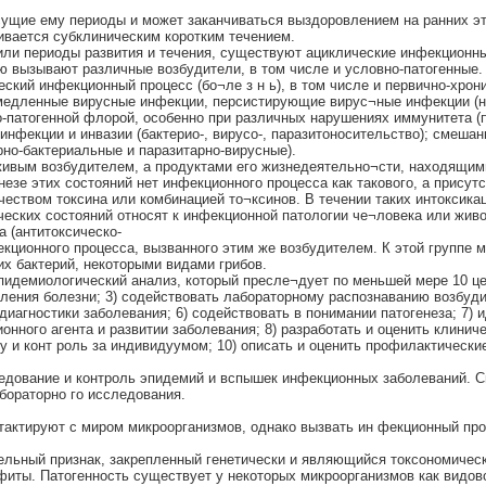
сущие ему периоды и может заканчиваться выздоровлением на ранних э
ивается субклиническим коротким течением.
или периоды развития и течения, существуют ациклические инфекционны
ю вызывают различные возбудители, в том числе и условно-патогенные.
ский инфекционный процесс (бо¬ле з н ь), в том числе и первично-хрон
медленные вирусные инфекции, персистирующие вирус¬ные инфекции (на
-патогенной флорой, особенно при различных нарушениях иммунитета (
нфекции и инвазии (бактерио-, вирусо-, паразитоносительство); смеш
но-бактериальные и паразитарно-вирусные).
ивым возбудителем, а продуктами его жизнедеятельно¬сти, находящим
незе этих состояний нет инфекционного процесса как такового, а присут
еством токсина или комбинацией то¬ксинов. В течении таких интоксикаци
ческих состояний относят к инфекционной патологии че¬ловека или жив
 (антитоксическо-
екционного процесса, вызванного этим же возбудителем. К этой группе м
х бактерий, некоторыми видами грибов.
демиологический анализ, который пресле¬дует по меньшей мере 10 цел
ления болезни; 3) содействовать лабораторному распознаванию возбуди
иагностики заболевания; 6) содействовать в понимании патогенеза; 7) 
нного агента и развитии заболевания; 8) разработать и оценить клинич
у и конт роль за индивидуумом; 10) описать и оценить профилактически
едование и контроль эпидемий и вспышек инфекционных заболеваний. С
бораторно го исследования.
нтактируют с миром микроорганизмов, однако вызвать ин фекционный пр
ельный признак, закрепленный генетически и являющийся токсономиче
фиты. Патогенность существует у некоторых микроорганизмов как видов