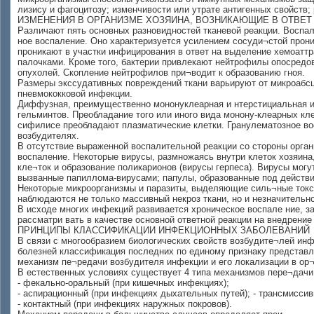
лизису и фагоцитозу; изменчивости или утрате антигенных свойств
ИЗМЕНЕНИЯ В ОРГАНИЗМЕ ХОЗЯИНА, ВОЗНИКАЮЩИЕ В ОТВЕТ
Различают пять основных разновидностей тканевой реакции. Воспал
ное воспаление. Оно характеризуется усилением сосуди¬стой про
проникают в участки инфицирования в ответ на выделение хемоатт
палочками. Кроме того, бактерии привлекают нейтрофилы опосредо
опухолей. Скопление нейтрофилов при¬водит к образованию гноя.
Размеры экссудативных повреждений ткани варьируют от микроабсц
пневмококковой инфекции.
Диффузная, преимущественно мононуклеарная и нтерстициальная ин
гельминтов. Преобладание того или иного вида монону-клеарных кле
сифилисе преобладают плазматические клетки. Гранулематозное во
возбудителях.
В отсутствие выраженной воспалительной реакции со стороны орган
воспаление. Некоторые вирусы, размножаясь внутри клеток хозяина
кле¬ток и образование поликарионов (вирусы герпеса). Вирусы мог
вызванные папиллома-вирусами; папулы, образованные под действи
Некоторые микроорганизмы и паразиты, выделяющие силь¬ные токсины 
наблюдаются не только массивный некроз ткани, но и незначительно
В исходе многих инфекций развивается хроническое воспале ние, 
рассматри вать в качестве основной ответной реакции на внедрение
ПРИНЦИПЫ КЛАССИФИКАЦИИ ИНФЕКЦИОННЫХ ЗАБОЛЕВАНИЙ
В связи с многообразием биологических свойств возбудите¬лей инф
болезней классификация последних по единому признаку представл
механизм пе¬редачи возбудителя инфекции и его локализации в ор¬
В естественных условиях существует 4 типа механизмов пере¬дачи
- фекально-оральный (при кишечных инфекциях);
- аспирационный (при инфекциях дыхательных путей); - трансмиссив
- контактный (при инфекциях наружных покровов).