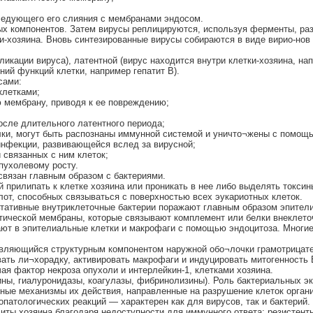
ледующего его слияния с мембранами эндосом.
рных компонентов. Затем вирусы реплицируются, используя ферменты, ра
-хозяина. Вновь синтезированные вирусы собираются в виде вирио-нов 
кации вируса), латентной (вирус находится внутри клетки-хозяина, напр
ий функций клетки, например гепатит В).
сами:
клетками;
ю мембрану, приводя к ее повреждению;
осле длительного латентного периода;
елки, могут быть распознаны иммунной системой и уничто¬жены с помо
 инфекции, развивающейся вслед за вирусной;
 связанных с ним клеток;
пухолевому росту.
связан главным образом с бактериями.
 прилипать к клетке хозяина или проникать в нее либо выделять токсин
от, способных связываться с поверхностью всех эукариотных клеток.
ьтативные внутриклеточные бактерии поражают главным образом эпител
тической мембраны, которые связывают комплемент или белки внеклето
кают в эпителиальные клетки и макрофаги с помощью эндоцитоза. Многи
являющийся структурным компонентом наружной обо¬лочки грамотрицате
ть ли¬хорадку, активировать макрофаги и индуцировать митогенность 
ая фактор некроза опухоли и интерлейкин-1, клетками хозяина.
ы, гиалуронидазы, коагулазы, фибринолизины). Роль бактериальных эк
ные механизмы их действия, направленные на разрушение клеток орган
патологических реакций — характерен как для вирусов, так и бактерий.
ты хозяина благодаря недоступности для иммунного ответа; резистент