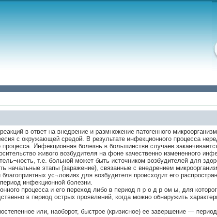
еакций в ответ на внедрение и размножение патогенного микроорганизм
весия с окружающей средой. В результате инфекционного процесса нер
го процесса. Инфекционная болезнь в большинстве случаев заканчивает
осительство живого возбудителя на фоне качественно измененного инфе
ель¬ность, т.е. больной может быть источником возбудителей для здор
ть начальные этапы (заражение), связанные с внедрением микроорганиз
и благоприятных ус¬ловиях для возбудителя происходит его распростран
 период инфекционной болезни.
нного процесса и его переход либо в период п р о д р ом ы, для котор
дственно в период острых проявлений, когда можно обнаружить характе
остепенное или, наоборот, быстрое (кризисное) ее завершение — перио