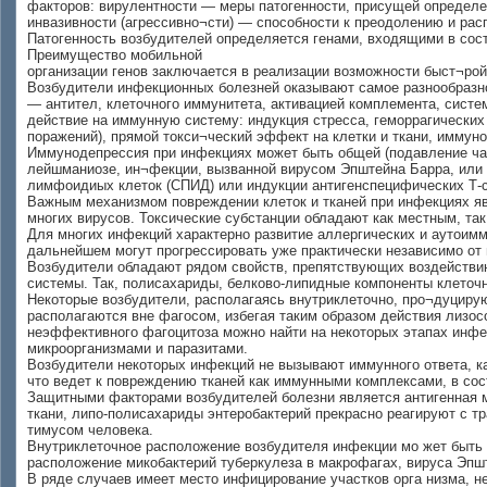
факторов: вирулентности — меры патогенности, присущей определе
инвазивности (агрессивно¬сти) — способности к преодолению и рас
Патогенность возбудителей определяется генами, входящими в сост
Преимущество мобильной
организации генов заключается в реализации возможности быст¬р
Возбудители инфекционных болезней оказывают самое разнообразно
— антител, клеточного иммунитета, активацией комплемента, сис
действие на иммунную систему: индукция стресса, геморрагических
поражений), прямой токси¬ческий эффект на клетки и ткани, иммуно
Иммунодепрессия при инфекциях может быть общей (подавление чаще
лейшманиозе, ин¬фекции, вызванной вирусом Эпштейна Бappa, или
лимфоидиых клеток (СПИД) или индукции антигенспецифических Т-с
Важным механизмом повреждении клеток и тканей при инфекциях явл
многих вирусов. Токсические субстанции обладают как местным, та
Для многих инфекций характерно развитие аллергических и аутоимм
дальнейшем могут прогрессировать уже практически независимо от 
Возбудители обладают рядом свойств, препятствующих воздействи
системы. Так, полисахариды, белково-липидные компоненты клеточн
Некоторые возбудители, располагаясь внутриклеточно, про¬дуцирую
располагаются вне фагосом, избегая таким образом действия лизо
неэффективного фагоцитоза можно найти на некоторых этапах инфе
микроорганизмами и паразитами.
Возбудители некоторых инфекций не вызывают иммунного ответа, к
что ведет к повреждению тканей как иммунными комплексами, в сост
Защитными факторами возбудителей болезни является антигенная м
ткани, липо-полисахариды энтеробактерий прекрасно реагируют с 
тимусом человека.
Внутриклеточное расположение возбудителя инфекции мо жет быть
расположение микобактерий туберкулеза в макрофагах, вируса Эп
В ряде случаев имеет место инфицирование участков орга низма, н