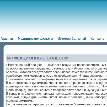
Главная
Медицинские фильмы
Истории болезней
Контакты
ИНФЕКЦИОННЫЕ БОЛЕЗНИ
• Инфекционный процесс — комплекс взаимных приспособительных р
на восстановление нарушенного гомеостаза и биологического равно
болезнь, которая представляет собой новое качество инфекционно
освобождением макроорганизма от возбудителя. Иногда возникает н
Отличитель¬ной чертой инфекционных болезней является их заразит
В соответствии с динамикой инфекционного процесса можно выдели
адаптации в месте про¬никновения или в пограничных областях. Пр
(колонизация). Все эти события представляют собой инкубационный
В конце инкубационного периода происходит генерализация инфекцио
признаки, общие для многих инфекционных болезней, либо непосре
болезни симптомы.
После окончания периода острых проявлений болезни начи¬нается п