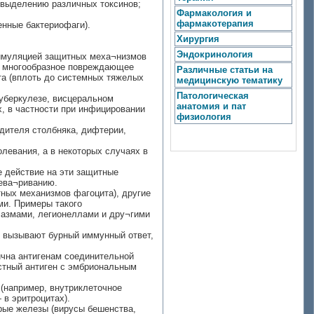
 выделению различных токсинов;
Фармакология и
фармакотерапия
енные бактериофаги).
Хирургия
Эндокринология
тимуляцией защитных меха¬низмов
т многообразное повреждающее
Различные статьи на
та (вплоть до системных тяжелых
медицинскую тематику
Патологическая
туберкулезе, висцеральном
анатомия и пат
, в частности при инфицировании
физиология
удителя столбняка, дифтерии,
левания, а в некоторых случаях в
 действие на эти защитные
рева¬риванию.
тных механизмов фагоцита), другие
ми. Примеры такого
лазмами, легионеллами и дру¬гими
, вызывают бурный иммунный ответ,
ична антигенам соединительной
стный антиген с эмбриональным
(например, внутриклеточное
в эритроцитах).
орые железы (вирусы бешенства,