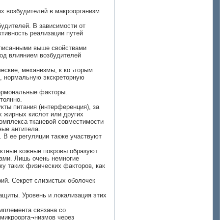
ых возбудителей в макроорганизм
будителей. В зависимости от
ктивность реализации путей
описанными выше свойствами
под влиянием возбудителей
еские, механизмы, к ко¬торым
а, нормальную экскреторную
гормональные факторы.
тоянно.
ты питания (интерференция), за
х жирных кислот или других
комплекса тканевой совместимости
ные антитела.
 В ее регуляции также участвуют
актные кожные покровы образуют
ами. Лишь очень немногие
жу таких физических факторов, как
ий. Секрет слизистых оболочек
щиты. Уровень и локализация этих
омплемента связана со
 микроорга¬низмов через