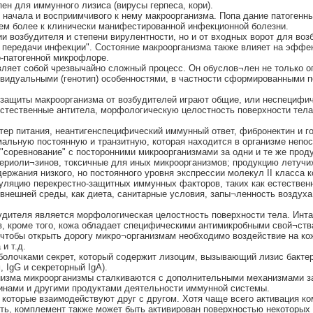
ен для иммунного лизиса (вирусы герпеса, кори).
начала и восприимчивого к нему макроорганизма. Попа дание патогенн
 тем более к клинически манифестированной инфекционной болезни.
и возбудителя и степени вирулентности, но и от входных ворот для воз
 передачи инфекции". Состояние макроорганизма также влияет на эффе
о-патогенной микрофлоре.
вляет собой чрезвычайно сложный процесс. Он обуслов¬лен не только 
дивидуальными (генотип) особенностями, в частности сформированными 
защиты макроорганизма от возбудителей играют общие, или неспецифич
стественные антитела, морфологическую целостность поверхности тел
ктер питания, неантигенспецифический иммунный ответ, фибронектин и 
альную постоянную и транзитную, которая находится в организме непос
оревнование" с посторонними микроорганизмами за одни и те же продук
ктериоли¬зинов, токсичные для иных микроорганизмов; продукцию летучи
ржания низкого, но постоянного уровня экспрессии молекул II класса 
уляцию перекрестно-защитных иммунных факторов, таких как естествен
нешней среды, как диета, санитарные условия, запы¬ленность воздуха.
дителя является морфологическая целостность поверхности тела. Инт
, кроме того, кожа обладает специфическими антимикробными свой¬ств
 чтобы открыть дорогу микро¬организмам необходимо воздействие на ко
и т.д.
олочками секрет, который содержит лизоцим, вызывающий лизис бактер
IgG и секреторный IgA).
низма микроорганизмы сталкиваются с дополнительными механизмами за
инами и другими продуктами деятельности иммунной системы.
 которые взаимодействуют друг с другом. Хотя чаще всего активация к
ть, комплемент также может быть активирован поверхностью некоторых