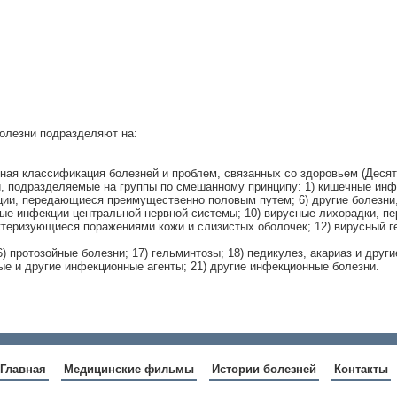
болезни подразделяют на:
ная классификация болезней и проблем, связанных со здоровьем (Десят
 подразделяемые на группы по смешанному принципу: 1) кишечные инфек
кции, передающиеся преимущественно половым путем; 6) другие болезни
ные инфекции центральной нервной системы; 10) вирусные лихорадки, п
ктеризующиеся поражениями кожи и слизистых оболочек; 12) вирусный ге
6) протозойные болезни; 17) гельминтозы; 18) педикулез, акариаз и друг
ые и другие инфекционные агенты; 21) другие инфекционные болезни.
Главная
Медицинские фильмы
Истории болезней
Контакты