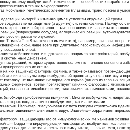
нному штамму возбудителей; токсичности — способности к выработке и
пространению в тканях макроорганизма.
ав мобильных генетических элементов (плазмиды, транс позоны и умер
ой адаптации бактерий к изменяющимся условиям окружающей среды.
е воздействие на защитные (и дру¬гие) системы хозяина. Наряду со с
темы макрофагов и нейтрофилов — микроорганизмы и паразиты оказываю
 реакций (повреждение сосудов), аллергических реакций, аутоиммуни-те
депрессия, развитие опухолей.
 Т- или/и Т- и В-клеточного иммунитета), например, при кори, лепре, 
 специфиче¬ской, чаще всего при длительно персистирующих инфекциях
упрессоров (лепра).
яется действие экзо- и эндотоксинов, например энте-робактерий, возб
к и систем¬ным действием.
унных реакций, которые существенно осложняют течение основного забо
индуцировавшего их агента.
ю на них защитных фактором хозяина, а также оказывают повреждающее
ой стенки и капсулы ряда возбудителей препятствуют фагоцитозу и пе
т каталазу, не вызывают кислородного взрыва (одного из главных защи
сомных ферментов, третьи препятствуют слиянию фагосомы с лизосома-
кций, вызванных микобактериями, листериями, стафилококками, токсоп
ак бы обходя приобретенный иммунитет. Многие возбу¬дители, напротив
ав которых входит антиген возбудителя, так и антителами.
имикрия. Например, гиалуроновая кислота капсулы стрептококка идент
трансплантационными антигенами, вирус Эпштейна—Барра имеет перекре
 фактором, защищающим его от иммунологических ме ханизмов хозяина 
штейна— Барра —в циркулирующих лимфоцитах, возбудителя малярии — 
едоступных для антител и клеточного иммунитета, — почки, мозг, некот