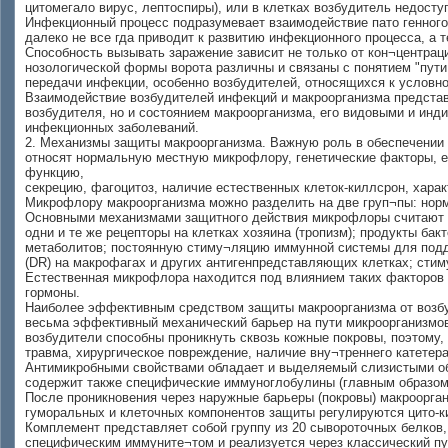
цитомегало вирус, лептоспиры), или в клетках возбудитель недоступ
Инфекционный процесс подразумевает взаимодействие пато генного 
далеко не все гда приводит к развитию инфекционного процесса, а
Способность вызывать заражение зависит не только от кон¬центраци
нозологической формы ворота различны и связаны с понятием "пути
передачи инфекции, особенно возбудителей, относящихся к условн
Взаимодействие возбудителей инфекций и макроорганизма предста
возбудителя, но и состоянием макроорганизма, его видовыми и ин
инфекционных заболеваний.
2. Механизмы защиты макроорганизма. Важную роль в обеспечении 
относят нормальную местную микрофлору, генетические факторы, е
функцию,
секрецию, фагоцитоз, наличие естественных клеток-киллсрон, хара
Микрофлору макроорганизма можно разделить на две груп¬пы: норм
Основными механизмами защитного действия микрофлоры считают "с
одни и те же рецепторы на клетках хозяина (тропизм); продукты ба
метаболитов; постоянную стиму¬ляцию иммунной системы для подде
(DR) на макрофагах и других антигенпредставляющих клетках; стим
Естественная микрофлора находится под влиянием таких факторов в
гормоны.
Наиболее эффективным средством защиты макроорганизма от возбу
весьма эффективный механический барьер на пути микроорганизмов
возбудители способны проникнуть сквозь кожные покровы, поэтому,
травма, хирургическое повреждение, наличие вну¬треннего катетера 
Антимикробными свойствами обладает и выделяемый слизистыми об
содержит также специфические иммуноглобулины (главным образом, 
После проникновения через наружные барьеры (покровы) макроорга
гуморальных и клеточных компонентов защиты регулируются цито-к
Комплемент представляет собой группу из 20 сывороточных белков,
специфическим иммуните¬том и реализуется через классический пу