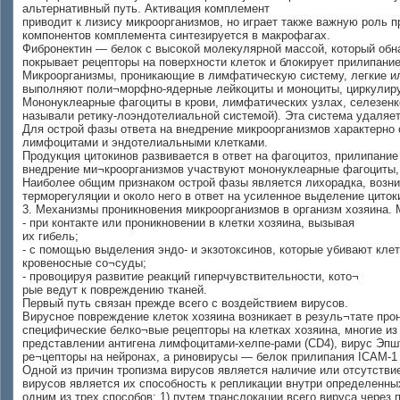
альтернативный путь. Активация комплемент
приводит к лизису микроорганизмов, но играет также важную роль 
компонентов комплемента синтезируется в макрофагах.
Фибронектин — белок с высокой молекулярной массой, который обна
покрывает рецепторы на поверхности клеток и блокирует прилипани
Микроорганизмы, проникающие в лимфатическую систему, легкие и
выполняют поли¬морфно-ядерные лейкоциты и моноциты, циркулирую
Мононуклеарные фагоциты в крови, лимфатических узлах, селезенке
называли ретику-лоэндотелиальной системой). Эта система удаляет
Для острой фазы ответа на внедрение микроорганизмов характерно 
лимфоцитами и эндотелиальными клетками.
Продукция цитокинов развивается в ответ на фагоцитоз, прилипани
внедрение ми¬кроорганизмов участвуют мононуклеарные фагоциты,
Наиболее общим признаком острой фазы является лихорадка, возни
терморегуляции и около него в ответ на усиленное выделение циток
3. Механизмы проникновения микроорганизмов в организм хозяина.
- при контакте или проникновении в клетки хозяина, вызывая
их гибель;
- с помощью выделения эндо- и экзотоксинов, которые убивают кле
кровеносные со¬суды;
- провоцируя развитие реакций гиперчувствительности, кото¬
рые ведут к повреждению тканей.
Первый путь связан прежде всего с воздействием вирусов.
Вирусное повреждение клеток хозяина возникает в резуль¬тате про
специфические белко¬вые рецепторы на клетках хозяина, многие и
представлении антигена лимфоцитами-хелпе-рами (CD4), вирус Эп
ре¬цепторы на нейронах, а риновирусы — белок прилипания ICAM-1 
Одной из причин тропизма вирусов является наличие или отсутствие
вирусов является их способность к репликации внутри определенны
одним из трех способов: 1) путем транслокации всего вируса через