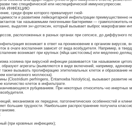
; разви тию специфической или неспецифической иммуносупрессии.
 НА ИНФЕКЦИЮ
ение, среди форм которого превалирует гной-
ницаемости и развитием лейкоцитарной инфильтрации преимущественно
рактантов так называемыми пиогенными бактериями — грамположитель-
ванно, выделяя эн¬дотоксин, который вызывает выброс макрофагами инт
ессов, расположенных в разных органах при сепсисе, до диффузного по
фильтрация возникает в ответ на проникновение в организм вирусов, в
ток в очаге воспаления зависит от вида возбудителя. Например, в твер
спаление возникает при крупных (яйца шистосомы) или медленно делящи
изма хозяина при вирусной инфекции развивается так называемое цито
, образуют агрегаты (выявляются в виде включений, например, аденови
ут также вызывать пролиферацию эпителиальных клеток и образование н
ем контагиозного моллюска).
(Clostridium perfringens, Entamoeba histolytica), вызывают развитие н
е количество клеток в инфильтрате.
заканчивающееся рубцеванием. При некоторых относитель¬но инертных 
 возбудителя.
екций, механизмов их передачи, патогенетических особенностей и кли
яет большие трудности. Наибольшее распространение получила классиф
ганизме.
:
ный (при кровяных инфекциях);