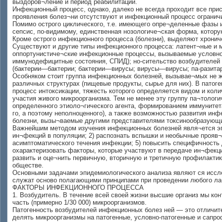
выздоров¬ление и период реабилитации.
Инфекционный процесс, однако, далеко не всегда проходит все при
проявления болез¬ни отсутствуют и инфекционный процесс огранич
Помимо острого циклического, т.е. имеющего опре¬деленные фазы 
сепсис, по-видимому, единственная нозологиче¬ская форма, котору
Кроме острого инфекционного процесса (болезни), выделяют хрониче
Существуют и другие типы инфекционного процесса: латент¬ные и 
оппортунистиче¬ские инфекционные процессы, вызываемые условно
иммунодефицитные состояния, СПИД); но-сительство возбудителей и
(бактерии—бактерии; бактерии—вирусы; вирусы—вирусы; па-разитар
Особняком стоит группа инфекционных болезней, вызывае¬мых не ж
различных структурах (пищевые продукты, сырье для них). В патоге
процесс интоксикации, тяжесть которого определяется видом и колич
участия живого микроорганизма. Тем не менее эту группу па¬тологи
определенного этиоло¬гического агента, формированием иммунитета
го, а поэтому неполноценного), а также возможностью развития инф
болезни, вызы¬ваемые другими представителями токсинообразующи
Важнейшим методом изучения инфекционных болезней явля¬ется эпи
ин¬фекций в популяции; 2) распознать вспышки и необычные прояв¬
асимптоматического течения инфекции; 5) повысить специфичность д
охарактеризовать факторы, которые участвуют в передаче ин¬фекцио
развить и оце¬нить первичную, вторичную и третичную профилактик
обществе.
Основными задачами эпидемиологического анализа являют ся иссл
служат осново полагающими принципами при проведении любого ла
ФАКТОРЫ ИНФЕКЦИОННОГО ПРОЦЕССА
1. Возбудитель. В течение всей своей жизни высшие организ мы ко
часть (примерно 1/30 000) микроорганизмов.
Патогенность возбудителей инфекционных болез ней — это отличит
делять микроорганизмы на патогенные, условно-патогенные и сапро