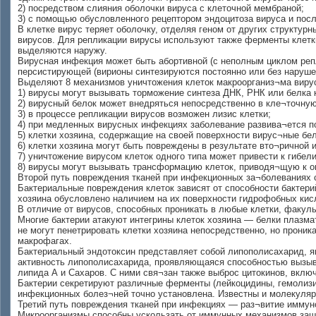
2) посредством слияния оболочки вируса с клеточной мембраной;
3) с помощью обусловленного рецептором эндоцитоза вируса и пос
В клетке вирус теряет оболочку, отделяя геном от других структу
вирусов. Для репликации вирусы используют также ферменты клетки
выделяются наружу.
Вирусная инфекция может быть абортивной (с неполным циклом репли
персистирующей (вирионы синтезируются постоянно или без нарушен
Выделяют 8 механизмов уничтожения клеток макроорганиз¬ма виру
1) вирусы могут вызывать торможение синтеза ДНК, РНК или белка 
2) вирусный белок может внедряться непосредственно в кле¬точну
3) в процессе репликации вирусов возможен лизис клетки;
4) при медленных вирусных инфекциях заболевание развива¬ется п
5) клетки хозяина, содержащие на своей поверхности вирус¬ные б
6) клетки хозяина могут быть повреждены в результате вто¬ричной
7) уничтожение вирусом клеток одного типа может привести к гибели
8) вирусы могут вызывать трансформацию клеток, приводя¬щую к о
Второй путь повреждения тканей при инфекционных за¬болеваниях 
Бактериальные повреждения клеток зависят от способности бактерий
хозяина обусловлено наличием на их поверхности гидрофобных кисл
В отличие от вирусов, способных проникать в любые клетки, факул
Многие бактерии атакуют интегрины клеток хозяина — белки плазма
не могут пенетрировать клетки хозяина непосредственно, но прони
макрофагах.
Бактериальный эндотоксин представляет собой липополисахарид, 
активность липополисахарида, проявляющаяся способностью вызыва
липида А и Сахаров. С ними свя¬зан также выброс цитокинов, включ
Бактерии секретируют различные ферменты (лейкоцидины, гемолизин
инфекционных болез¬ней точно установлена. Известны и молекуляр
Третий путь повреждения тканей при инфекциях — раз¬витие иммуно
Микроорганизмы способны ускользать от иммунных механизмов защи