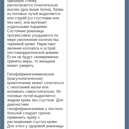
брюшную стенку,
располагается относительно
высоко (дно выше пупка). Кровь
из половых путей выделяется
или струёй (со сгустками или
без них), или вытекает
отдельными порциями.
Состояние роженицы
прогрессивно ухудшается по
мере увеличения количества
теряемой крови. Нарастают
явления коллапса и острой
постгеморрагической анемии.
Если не будут своевременно
приняты меры, то женщина
может умереть.
Гипофибриногенемическое
(коагулопатическое)
кровотечение может сочетаться
с гипотонией матки или
возникать самостоятельно. Из
половых путей выделяется
жидкая кровь без сгустков. Для
диагностики
гипофибриногенемии у постели
больной следует срочно
применить пробу с
растворением сгустка крови.
Для этого у здоровой роженицы