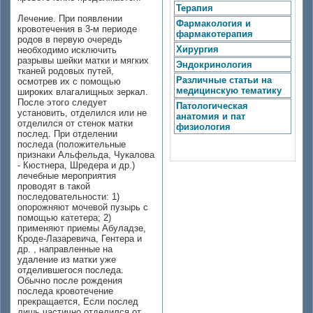
Терапия
Лечение. При появлении
Фармакология и
кровотечения в 3-м периоде
фармакотерапия
родов в первую очередь
Хирургия
необходимо исключить
разрывы шейки матки и мягких
Эндокринология
тканей родовых путей,
Различные статьи на
осмотрев их с помощью
медицинскую тематику
широких влагалищных зеркал.
После этого следует
Патологическая
установить, отделился или не
анатомия и пат
отделился от стенок матки
физиология
послед. При отделении
последа (положительные
признаки Альфельда, Чукалова
- Кюстнера, Шредера и др.)
лечебные мероприятия
проводят в такой
последовательности: 1)
опорожняют мочевой пузырь с
помощью катетера; 2)
применяют приемы Абуладзе,
Кроде-Лазаревича, Гентера и
др. , направленные на
удаление из матки уже
отделившегося последа.
Обычно после рождения
последа кровотечение
прекращается, Если послед
лишь частично отделился от