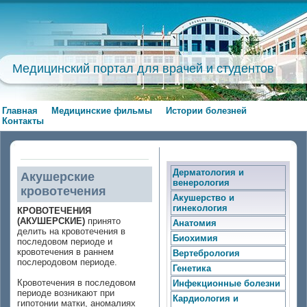
Медицинский портал для врачей и студентов
Главная
Медицинские фильмы
Истории болезней
Контакты
Дерматология и
Акушерские
венерология
кровотечения
Акушерство и
гинекология
КРОВОТЕЧЕНИЯ
(АКУШЕРСКИЕ)
принято
Анатомия
делить на кровотечения в
Биохимия
последовом периоде и
кровотечения в раннем
Вертебрология
послеродовом периоде.
Генетика
Кровотечения в последовом
Инфекционные болезни
периоде возникают при
Кардиология и
гипотонии матки, аномалиях