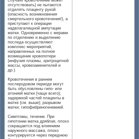
случаях кровотечение может
отсутствовать) не пытаются
отделять плаценту рукой
(опасность возникновения
смертельного кровотечения!), а
приступают к операции
надвлагалищной ампутации
матки. Одновременно с мерами
по отделению и выделению
последа осуществляют
комплекс мероприятий,
направленных на полное
возмещение кровопотери
(инфузия плазмы, эритроцитной
массы, кровезаменителей и
др.).
Кровотечения в раннем
послеродовом периоде могут
быть обусловлены гипо- или
атонией матки (чаще всего);
задержкой частей плаценты в
матке (см. выше); разрывом
матки; гипофибриногенемией.
Симптомы, течение. При
гипотонии матка дряблая, плохо
сокращается под влиянием
наружного массажа, плохо
контурируется через переднюю