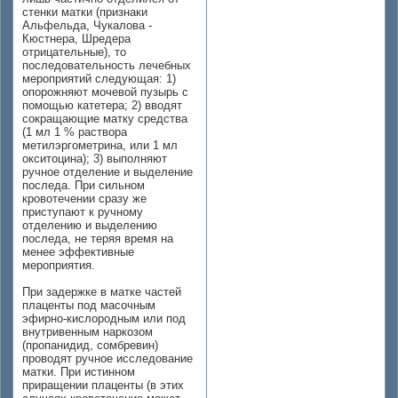
стенки матки (признаки
Альфельда, Чукалова -
Кюстнера, Шредера
отрицательные), то
последовательность лечебных
мероприятий следующая: 1)
опорожняют мочевой пузырь с
помощью катетера; 2) вводят
сокращающие матку средства
(1 мл 1 % раствора
метилэргометрина, или 1 мл
окситоцина); 3) выполняют
ручное отделение и выделение
последа. При сильном
кровотечении сразу же
приступают к ручному
отделению и выделению
последа, не теряя время на
менее эффективные
мероприятия.
При задержке в матке частей
плаценты под масочным
эфирно-кислородным или под
внутривенным наркозом
(пропанидид, сомбревин)
проводят ручное исследование
матки. При истинном
приращении плаценты (в этих