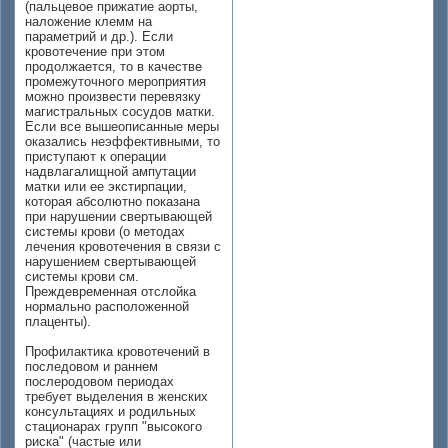
(пальцевое прижатие аорты,
наложение клемм на
параметрий и др.). Если
кровотечение при этом
продолжается, то в качестве
промежуточного мероприятия
можно произвести перевязку
магистральных сосудов матки.
Если все вышеописанные меры
оказались неэффективными, то
приступают к операции
надвлагалищной ампутации
матки или ее экстирпации,
которая абсолютно показана
при нарушении свертывающей
системы крови (о методах
лечения кровотечения в связи с
нарушением свертывающей
системы крови см.
Преждевременная отслойка
нормально расположенной
плаценты).
Профилактика кровотечений в
последовом и раннем
послеродовом периодах
требует выделения в женских
консультациях и родильных
стационарах групп "высокого
риска" (частые или