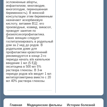
осложненные аборты,
инфантилизм, многоводие,
многоплодие, переношенная
беременность). В женской
консультации этим беременным
назначают аскорбиновую
кислоту, витамин В12, его
производные, коамид, викасол,
проводят занятия по
физиопсихопрофилактика.
Таких женщин следует
госпитализировать в родильный
дом за 2 нед до родов. В
родильном доме для
профилактики кровотечений
рекомендуется в конце 2-го
периода начать в/в капельное
введение 1 мл (5 ЕД)
окситоцина в 500 мл 5%
раствора глюкозы. В 3-м
периоде родов в/в вводят 1 мл
метипэргометрина вместе с 20
мл 40% раствора глюкозы.
Главная
Медицинские фильмы
Истории болезней