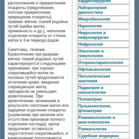
кардиохирургия
расположения и прикрепления
плаценты (предлежание,
Лабораторная
плотное прикрепление,
диагностика
приращение плаценты),
Микробиология
травмах мягких тканей родовых
Наркология
путей (шейка матки,
промежность и др.), неполном
Неврология и
отделении плаценты от стенок
нейрохирургия
матки в 3-м периоде родов.
Нефрология
Симптомы, течение.
Онкология и
Кровотечение при разрыве
гематология
мягких тканей родовых путей
Оториноларингология
характеризуется следующими
признаками: при хорошо
Офтальмология
сократившейся матке из
Патологическая
половых путей продолжается
анатомия
истечение крови, введение
сокращающих матку
Педиатрия и
препаратов не уменьшает
неонатология
кровотечение. При
Психиатрия
кровотечении, возникшем в
результате гипотонии матки или
Пульмонология,
задержки отделения плаценты
фтизиатрия
(ущемление при наличии или
Реаниматология и
отсутствии признаков полного
анестезиология
отделения последа), матка
продолжает оставаться
Ревматология
недостаточно сократившейся, и
Судебная медицина
кровотечение продолжается.