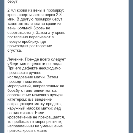
берут
2 мл крови из вены в пробирку;
кровь свертывается через 2-3
мин. В другую пробирку берут
такое же количество крови из
вены больной (кровь не
свертывается). Затем эту кровь
постепенно перепивают в
первую пробирку, где
происходит растворение
сгустка.
Лечение. Прежде всего следует
убедиться в целости последа.
При его дефекте необходимо
произвести ручное
исследование матки. Затем
проводят комплекс
мероприятий, направленных на
борьбу с гипотонией матки:
опорожнение мочевого пузыря
катетером; в/в введение
сокращающих матку средств;
наружный массаж матки; лед
на низ живота. Если
кровотечение не прекращается,
то прибегают к мероприятиям,
направленным на уменьшение
притока крови к матке