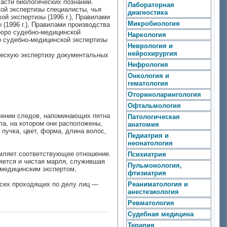
асти биологических познаний.
Лабораторная
ой экспертизы специалисты, чья
диагностика
й экспертизы (1996 г.), Правилами
Микробиология
(1996 г.), Правилами производства
бюро судебно-медицинской
Наркология
о судебно-медицинской экспертизы
Неврология и
нейрохирургия
ческую экспертизу документальных
Нефрология
Онкология и
гематология
Оториноларингология
Офтальмология
влении следов, напоминающих пятна
Патологическая
ла, на котором они расположены,
анатомия
 пучка, цвет, форма, длина волос,
Педиатрия и
неонатология
рмляет соответствующее отношение.
Психиатрия
ляется и чистая марля, служившая
Пульмонология,
-медицинским экспертом,
фтизиатрия
 всех проходящих по делу лиц —
Реаниматология и
анестезиология
Ревматология
Судебная медицина
Терапия