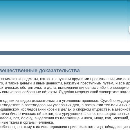
вещественные доказательства
понимают «предметы, которые служили орудиями преступления или сох
, а также деньги и иные ценности, нажитые преступным путем, и все д
актических обстоятельств дела, выявлению виновных либо к опроверже
ь самые разнообразные объекты. Судебно-медицинской экспертизе подл
я одним из видов доказательств в уголовном процессе. Судебно-медиц
следствия в расследовании уголовных дел, в раскрытии тех или иных 
едицинском исследовании крови в делах о спорном отцовстве, материнст
ртиза биологических объектов, фигурирующих в качестве вещественных
олосы, пот, слюну, выделения из влагалища и носа, мочу, кал, мекони
чные ткани и органы человека.
ообразны, поэтому к их исследованию привлекаются лица, обладающие 