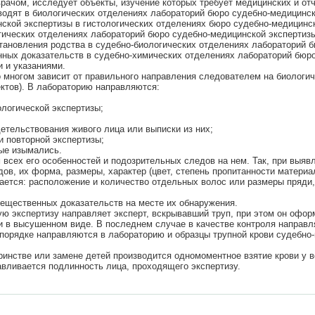
рачом, исследует объекты, изучение которых требует медицинских и отч
одят в биологических отделениях лабораторий бюро судебно-медицинск
кой экспертизы в гистологических отделениях бюро судебно-медицинско
ических отделениях лабораторий бюро судебно-медицинской экспертизы 
тановления родства в судебно-биологических отделениях лабораторий 
енных доказательств в судебно-химических отделениях лабораторий бюр
и и указаниями.
 многом зависит от правильного направления следователем на биологи
ектов). В лабораторию направляются:
логической экспертизы;
етельствования живого лица или выписки из них;
и повторной экспертизы;
вые изымались.
 всех его особенностей и подозрительных следов на нем. Так, при выя
ов, их форма, размеры, характер (цвет, степень пропитанности материа
вается: расположение и количество отдельных волос или размеры пряди,
вещественных доказательств на месте их обнаружения.
кую экспертизу направляет эксперт, вскрывавший труп, при этом он офо
 и в высушенном виде. В последнем случае в качестве контроля направ
 порядке направляются в лабораторию и образцы трупной крови судебно
еринстве или замене детей производится одномоментное взятие крови у
навливается подлинность лица, проходящего экспертизу.