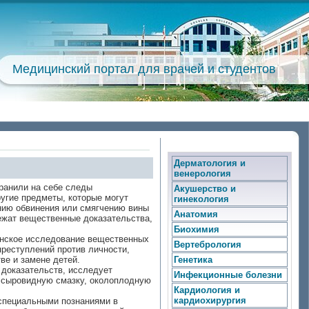
Медицинский портал для врачей и студентов
Дерматология и
венерология
ранили на себе следы
Акушерство и
ругие предметы, которые могут
гинекология
нию обвинения или смягчению вины
Анатомия
ежат вещественные доказательства,
Биохимия
инское исследование вещественных
Вертебрология
преступлений против личности,
ве и замене детей.
Генетика
 доказательств, исследует
Инфекционные болезни
й, сыровидную смазку, околоплодную
Кардиология и
кардиохирургия
специальными познаниями в