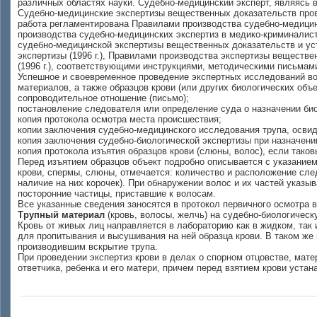
различных областях науки. Судебно-медицинский эксперт, являясь в
Судебно-медицинские экспертизы вещественных доказательств пров
работа регламентирована Правилами производства судебно-медицинс
производства судебно-медицинских экспертиз в медико-криминалист
судебно-медицинской экспертизы вещественных доказательств и ус
экспертизы (1996 г.), Правилами производства экспертизы веществ
(1996 г.), соответствующими инструкциями, методическими письмам
Успешное и своевременное проведение экспертных исследований во
материалов, а также образцов крови (или других биологических объ
сопроводительное отношение (письмо);
постановление следователя или определение суда о назначении био
копия протокола осмотра места происшествия;
копии заключения судебно-медицинского исследования трупа, освид
копия заключения судебно-биологической экспертизы при назначени
копия протокола изъятия образцов крови (слюны, волос), если тако
Перед изъятием образцов объект подробно описывается с указанием
крови, спермы, слюны, отмечается: количество и расположение след
наличие на них корочек). При обнаружении волос и их частей указы
посторонние частицы, приставшие к волосам.
Все указанные сведения заносятся в протокол первичного осмотра 
Трупный материал
(кровь, волосы, желчь) на судебно-биологичес
Кровь от живых лиц направляется в лабораторию как в жидком, так
для пропитывания и высушивания на ней образца крови. В таком же
производившим вскрытие трупа.
При проведении экспертиз крови в делах о спорном отцовстве, мат
ответчика, ребенка и его матери, причем перед взятием крови уста