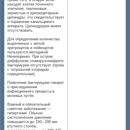
находят клетки почечного
эпителия, гиалиновые,
зернистые и эритроцитарные
цилиндры, что свидетельствует
о поражении канальцевого
аппарата. Цилиндрурия может
отсутствовать.
Для определения количества
выделенных с мочой
эритроцитов и лейкоцитов
пользуются методикой
Нечипоренко. При остром
диффузном гломерулонефрите
бактериурия отсутствует (проба
с тетразолий хлоридом
отрицательная).
Появление бактериурии говорит
о присоединении
инфекционного процесса в
мочевых путях.
Важный и обязательный
симптом заболевания —
гипертония. Обычно
систолическое давление
повышается до 150– 200 мм
ртутного столба,