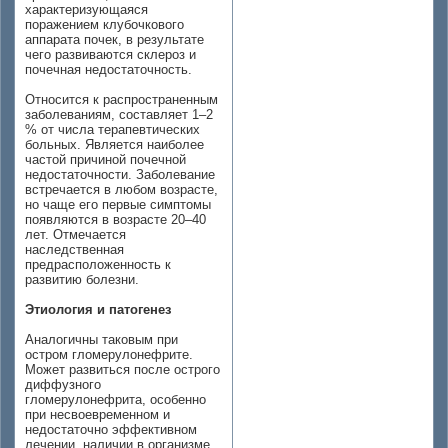
характеризующаяся
поражением клубочкового
аппарата почек, в результате
чего развиваются склероз и
почечная недостаточность.
Относится к распространенным
заболеваниям, составляет 1–2
% от числа терапевтических
больных. Является наиболее
частой причиной почечной
недостаточности. Заболевание
встречается в любом возрасте,
но чаще его первые симптомы
появляются в возрасте 20–40
лет. Отмечается
наследственная
предрасположенность к
развитию болезни.
Этиология и патогенез
Аналогичны таковым при
остром гломерулонефрите.
Может развиться после острого
диффузного
гломерулонефрита, особенно
при несвоевременном и
недостаточно эффективном
лечении, наличии в организме