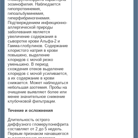
эозинофилия. Наблюдается
гипопротеинемия,
гипоальбуминемия,
гиперфибриногенемия.
Подтверждением инфекционно-
аллергической природы
заболевания является
увеличение содержания в
сыворотке крови Альфа-2 и
Гамма-глобулинов. Содержание
хлористого натрия в крови
повышено, выделение
хлоридов с мочой резко
уменьшено. В период
схождения отеков выделение
хлоридов с мочой усиливается,
а их содержание в крови
снижается. Может наблюдаться
небольшая азотемия. Пробы на
очищение выявляют более или
менее значительное снижение
клубочковой фильтрации.
Течение и осложнения
Длительность острого
диффузного гломерулонефрита
составляет от 2 до 5 недель.
Первым признаком начавшегося