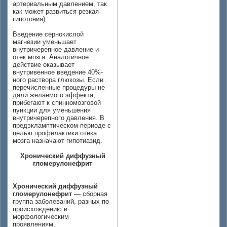
артериальным давлением, так
как может развиться резкая
гипотония).
Введение сернокислой
магнезии уменьшает
внутричерепное давление и
отек мозга. Аналогичное
действие оказывает
внутривенное введение 40%-
ного раствора глюкозы. Если
перечисленные процедуры не
дали желаемого эффекта,
прибегают к спинномозговой
пункции для уменьшения
внутричерепного давления. В
предэкламптическом периоде с
целью профилактики отека
мозга назначают гипотиазид.
Хронический диффузный
гломерулонефрит
Хронический диффузный
гломерулонефрит
— сборная
группа заболеваний, разных по
происхождению и
морфологическим
проявлениям,