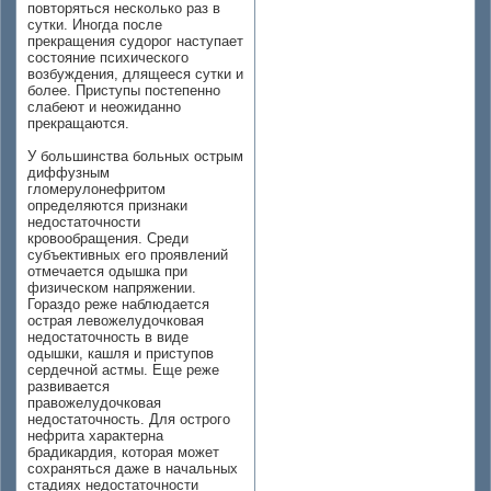
повторяться несколько раз в
сутки. Иногда после
прекращения судорог наступает
состояние психического
возбуждения, длящееся сутки и
более. Приступы постепенно
слабеют и неожиданно
прекращаются.
У большинства больных острым
диффузным
гломерулонефритом
определяются признаки
недостаточности
кровообращения. Среди
субъективных его проявлений
отмечается одышка при
физическом напряжении.
Гораздо реже наблюдается
острая левожелудочковая
недостаточность в виде
одышки, кашля и приступов
сердечной астмы. Еще реже
развивается
правожелудочковая
недостаточность. Для острого
нефрита характерна
брадикардия, которая может
сохраняться даже в начальных
стадиях недостаточности