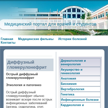
Медицинский портал для врачей и студентов
Главная
Медицинские фильмы
Истории болезней
Контакты
Дерматология и
Диффузный
венерология
гломерулонефрит
Акушерство и
гинекология
Острый диффузный
гломерулонефрит
Анатомия
Биохимия
Этиология и патогенез
Вертебрология
Острый диффузный
Генетика
гломерулонефрит обычно
возникает вскоре после острых
Инфекционные болезни
инфекционных заболеваний
Кардиология и
(ангина, скарлатина, отит,