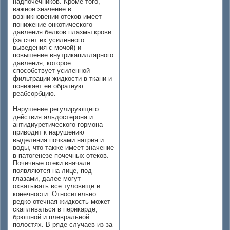
надпочечников. Кроме того,
важное значение в
возникновении отеков имеет
понижение онкотического
давления белков плазмы крови
(за счет их усиленного
выведения с мочой) и
повышение внутрикапиллярного
давления, которое
способствует усиленной
фильтрации жидкости в ткани и
понижает ее обратную
реабсорбцию.
Нарушение регулирующего
действия альдостерона и
антидиуретического гормона
приводит к нарушению
выделения почками натрия и
воды, что также имеет значение
в патогенезе почечных отеков.
Почечные отеки вначале
появляются на лице, под
глазами, далее могут
охватывать все туловище и
конечности. Относительно
редко отечная жидкость может
скапливаться в перикарде,
брюшной и плевральной
полостях. В ряде случаев из-за