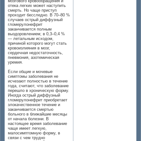
мозгового кровообращения и
отека легких может наступить
смерть. Но чаще приступ
проходит бесследно. В 70–80 %
случаев острый диффузный
гломерулонефрит
заканчивается полным
выздоровлением; в 0,3–0,4 %
— летальным исходом,
причиной которого могут стать
кровоизлияния в мозг,
сердечная недостаточность,
пневмония, азотемическая
уремия.
Если общие и мочевые
симптомы заболевания не
исчезают полностью в течение
года, считают, что заболевание
перешло в хроническую форму.
Иногда острый диффузный
гломерулонефрит приобретает
злокачественное течение и
заканчивается смертью
больного в ближайшие месяцы
от начала болезни. В
настоящее время заболевание
чаще имеет легкую,
малосимптомную форму, в
связи с чем трудно