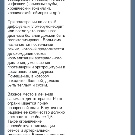
инфекции (кариозные зубы,
хронический тонзиллит,
хронический гайморит и др.).
При подозрении на острый
диффузный гломерулонефрит
или после установленного
диагноза больной должен быть
госпитализирован. Больному
назначается постельный
режим, который продолжается
до схождения отеков,
нормализации артериального
давления, уменьшения
протеинурии и эритроцитурии и
восстановления диуреза.
Помещение, в котором
находится больной, должно
быть теплым и сухим.
Важное место в лечении
занимает диетотерапия. Резко
ограничивается прием
поваренной соли. В суточном
рационе ее количество должно
составлять не более 1,5 г.
Такое ограничение
способствует ликвидации
отеков и артериальной
гипертензии. Белки не следует