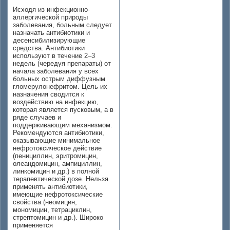
Исходя из инфекционно-
аллергической природы
заболевания, больным следует
назначать антибиотики и
десенсибилизирующие
средства. Антибиотики
используют в течение 2–3
недель (чередуя препараты) от
начала заболевания у всех
больных острым диффузным
гломерулонефритом. Цель их
назначения сводится к
воздействию на инфекцию,
которая является пусковым, а в
ряде случаев и
поддерживающим механизмом.
Рекомендуются антибиотики,
оказывающие минимальное
нефротоксическое действие
(пенициллин, эритромицин,
олеандомицин, ампициллин,
линкомицин и др.) в полной
терапевтической дозе. Нельзя
применять антибиотики,
имеющие нефротоксические
свойства (неомицин,
мономицин, тетрациклин,
стрептомицин и др.). Широко
применяется