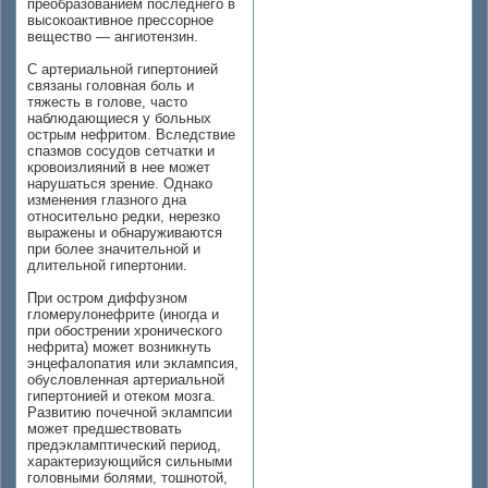
преобразованием последнего в
высокоактивное прессорное
вещество — ангиотензин.
С артериальной гипертонией
связаны головная боль и
тяжесть в голове, часто
наблюдающиеся у больных
острым нефритом. Вследствие
спазмов сосудов сетчатки и
кровоизлияний в нее может
нарушаться зрение. Однако
изменения глазного дна
относительно редки, нерезко
выражены и обнаруживаются
при более значительной и
длительной гипертонии.
При остром диффузном
гломерулонефрите (иногда и
при обострении хронического
нефрита) может возникнуть
энцефалопатия или эклампсия,
обусловленная артериальной
гипертонией и отеком мозга.
Развитию почечной эклампсии
может предшествовать
предэкламптический период,
характеризующийся сильными
головными болями, тошнотой,