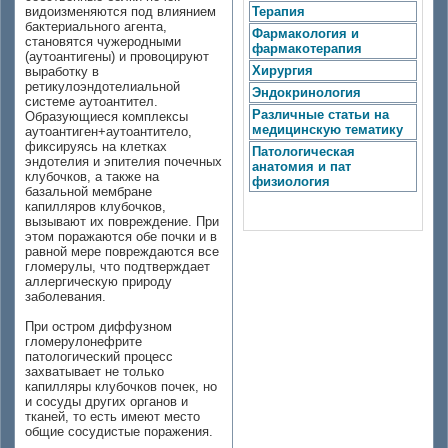
видоизменяются под влиянием
Терапия
бактериального агента,
Фармакология и
становятся чужеродными
фармакотерапия
(аутоантигены) и провоцируют
Хирургия
выработку в
ретикулоэндотелиальной
Эндокринология
системе аутоантител.
Различные статьи на
Образующиеся комплексы
медицинскую тематику
аутоантиген+аутоантитело,
фиксируясь на клетках
Патологическая
эндотелия и эпителия почечных
анатомия и пат
клубочков, а также на
физиология
базальной мембране
капилляров клубочков,
вызывают их повреждение. При
этом поражаются обе почки и в
равной мере повреждаются все
гломерулы, что подтверждает
аллергическую природу
заболевания.
При остром диффузном
гломерулонефрите
патологический процесс
захватывает не только
капилляры клубочков почек, но
и сосуды других органов и
тканей, то есть имеют место
общие сосудистые поражения.