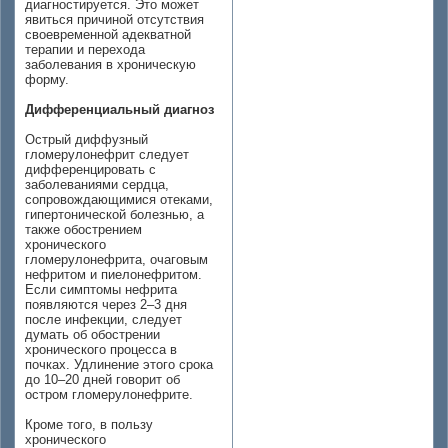
диагностируется. Это может
явиться причиной отсутствия
своевременной адекватной
терапии и перехода
заболевания в хроническую
форму.
Дифференциальный диагноз
Острый диффузный
гломерулонефрит следует
дифференцировать с
заболеваниями сердца,
сопровождающимися отеками,
гипертонической болезнью, а
также обострением
хронического
гломерулонефрита, очаговым
нефритом и пиелонефритом.
Если симптомы нефрита
появляются через 2–3 дня
после инфекции, следует
думать об обострении
хронического процесса в
почках. Удлинение этого срока
до 10–20 дней говорит об
остром гломерулонефрите.
Кроме того, в пользу
хронического