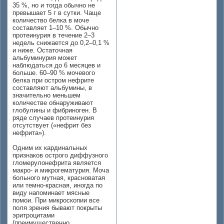
35 %, но и тогда обычно не
превышает 5 г в сутки. Чаще
количество белка в моче
составляет 1–10 %. Обычно
протеинурия в течение 2–3
недель снижается до 0,2–0,1 %
и ниже. Остаточная
альбуминурия может
наблюдаться до 6 месяцев и
больше. 60–90 % мочевого
белка при остром нефрите
составляют альбумины, в
значительно меньшем
количестве обнаруживают
глобулины и фибриноген. В
ряде случаев протеинурия
отсутствует («нефрит без
нефрита»).
Одним их кардинальных
признаков острого диффузного
гломерулонефрита является
макро- и микрогематурия. Моча
больного мутная, красноватая
или темно-красная, иногда по
виду напоминает мясные
помои. При микроскопии все
поля зрения бывают покрыты
эритроцитами
(преимущественно