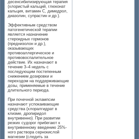
десенсибилизирующая терапия
(хлористый кальций, глюконат
кальция, витамин С, димедрол,
диазолин, супрастин и др.).
Эффективным средством
патогенетической терапии
является назначение
стероидных гормонов
(преднизолон и др.),
оказывающих
противоаллергическое и
противовоспалительное
действие. Их назначают в
течение 3–4 недель с
последующим постепенным
снижением дозировки и
переходом на поддерживающие
дозы, применяемые в течение
длительного периода.
При почечной эклампсии
назначают успокаивающие
средства (хлоралгидрат в
клизме, дропиридол
внутривенно). При развитии
резких судорог прибегают к
внутривенному введению 25%-
ного раствора сернокислой
магнезии (следить за