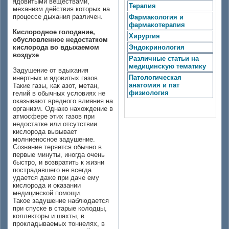
ядовитыми веществами,
Терапия
механизм действия которых на
процессе дыхания различен.
Фармакология и
фармакотерапия
Кислородное голодание,
Хирургия
обусловленное недостатком
кислорода во вдыхаемом
Эндокринология
воздухе
Различные статьи на
медицинскую тематику
Задушение от вдыхания
Патологическая
инертных и ядовитых газов.
анатомия и пат
Такие газы, как азот, метан,
физиология
гелий в обычных условиях не
оказывают вредного влияния на
организм. Однако нахождение в
атмосфере этих газов при
недостатке или отсутствии
кислорода вызывает
молниеносное задушение.
Сознание теряется обычно в
первые минуты, иногда очень
быстро, и возвратить к жизни
пострадавшего не всегда
удается даже при даче ему
кислорода и оказании
медицинской помощи.
Такое задушение наблюдается
при спуске в старые колодцы,
коллекторы и шахты, в
прокладываемых тоннелях, в