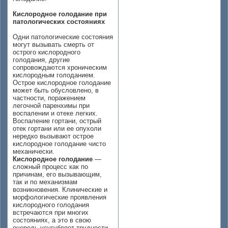
Кислородное голодание при
патологических состояниях
Одни патологические состояния
могут вызывать смерть от
острого кислородного
голодания, другие
сопровождаются хроническим
кислородным голоданием.
Острое кислородное голодание
может быть обусловлено, в
частности, поражением
легочной паренхимы при
воспалении и отеке легких.
Воспаление гортани, острый
отек гортани или ее опухоли
нередко вызывают острое
кислородное голодание чисто
механически.
Кислородное голодание
—
сложный процесс как по
причинам, его вызывающим,
так и по механизмам
возникновения. Клинические и
морфологические проявления
кислородного голодания
встречаются при многих
состояниях, а это в свою
очередь усугубляет трудности