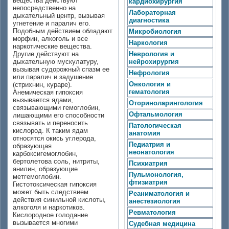
вещества действуют
кардиохирургия
непосредственно на
Лабораторная
дыхательный центр, вызывая
диагностика
угнетение и паралич его.
Подобным действием обладают
Микробиология
морфин, алкоголь и все
Наркология
наркотические вещества.
Другие действуют на
Неврология и
дыхательную мускулатуру,
нейрохирургия
вызывая судорожный спазм ее
Нефрология
или паралич и задушение
Онкология и
(стрихнин, кураре).
гематология
Анемическая гипоксия
вызывается ядами,
Оториноларингология
связывающими гемоглобин,
Офтальмология
лишающими его способности
связывать и переносить
Патологическая
кислород. К таким ядам
анатомия
относятся окись углерода,
Педиатрия и
образующая
неонатология
карбоксигемоглобин,
бертолетова соль, нитриты,
Психиатрия
анилин, образующие
Пульмонология,
метгемоглобин.
фтизиатрия
Гистотоксическая гипоксия
может быть следствием
Реаниматология и
действия синильной кислоты,
анестезиология
алкоголя и наркотиков.
Ревматология
Кислородное голодание
вызывается многими
Судебная медицина