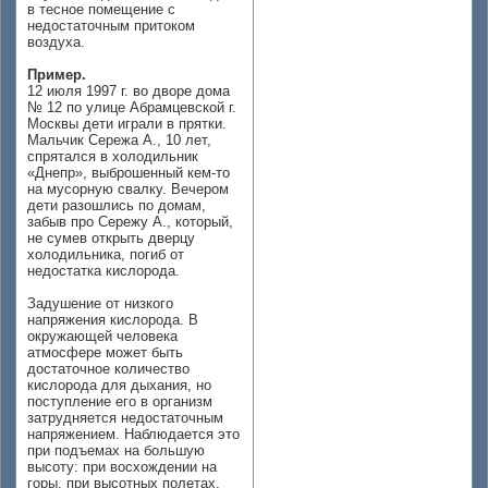
в тесное помещение с
недостаточным притоком
воздуха.
Пример.
12 июля 1997 г. во дворе дома
№ 12 по улице Абрамцевской г.
Москвы дети играли в прятки.
Мальчик Сережа А., 10 лет,
спрятался в холодильник
«Днепр», выброшенный кем-то
на мусорную свалку. Вечером
дети разошлись по домам,
забыв про Сережу А., который,
не сумев открыть дверцу
холодильника, погиб от
недостатка кислорода.
Задушение от низкого
напряжения кислорода. В
окружающей человека
атмосфере может быть
достаточное количество
кислорода для дыхания, но
поступление его в организм
затрудняется недостаточным
напряжением. Наблюдается это
при подъемах на большую
высоту: при восхождении на
горы, при высотных полетах.