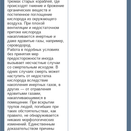
трюмах старых кораблей, где
происходят гниение и брожение
органических веществ и
постепенное поглощение
кислорода из окружающего
воздуха. При плохой
вентиляции и недостаточном
притоке кислорода
накапливаются инертные и
даже ядовитые газы, например,
сероводород.
Работа в подобных условиях
без принятия мер
предосторожности иногда
вызывает несчастные случаи
со смертельным исходом. В
одних случаях смерть может
наступить от недостатка
кислорода вследствие
накопления инертных газов, в
других — от отравления
ядовитыми газами,
накапливающимися в
помещении. При вскрытии
трупов людей, погибших при
таких обстоятельствах, как
правило, не обнаруживается
никаких морфологических
изменений. Единственным
доказательством причины