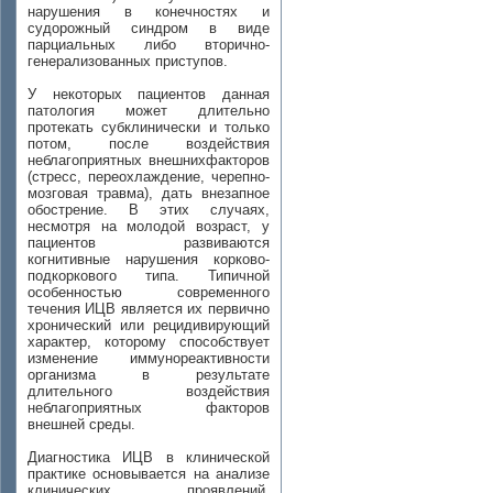
нарушения в конечностях и
судорожный синдром в виде
парциальных либо вторично-
генерализованных приступов.
У некоторых пациентов данная
патология может длительно
протекать субклинически и только
потом, после воздействия
неблагоприятных внешнихфакторов
(стресс, переохлаждение, черепно-
мозговая травма), дать внезапное
обострение. В этих случаях,
несмотря на молодой возраст, у
пациентов развиваются
когнитивные нарушения корково-
подкоркового типа. Типичной
особенностью современного
течения ИЦВ является их первично
хронический или рецидивирующий
характер, которому способствует
изменение иммунореактивности
организма в результате
длительного воздействия
неблагоприятных факторов
внешней среды.
Диагностика ИЦВ в клинической
практике основывается на анализе
клинических проявлений,