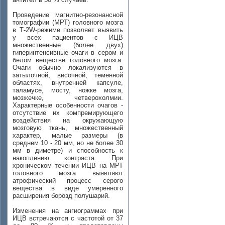
Проведение магнитно-резонансной
томографии (МРТ) головного мозга
в Т-2W-режиме позволяет выявить
у всех пациентов с ИЦВ
множественные (более двух)
гиперинтенсивные очаги в сером и
белом веществе головного мозга.
Очаги обычно локализуются в
затылочной, височной, теменной
областях, внутренней капсуле,
таламусе, мосту, ножке мозга,
мозжечке, четверохолмии.
Характерные особенности очагов -
отсутствие их компремирующего
воздействия на окружающую
мозговую ткань, множественный
характер, малые размеры (в
среднем 10 - 20 мм, но не более 30
мм в диметре) и способность к
накоплению контраста. При
хроническом течении ИЦВ на МРТ
головного мозга выявляют
атрофический процесс серого
вещества в виде умеренного
расширения борозд полушарий.
Изменения на ангиограммах при
ИЦВ встречаются с частотой от 37