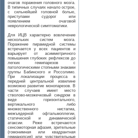
очагов поражения головного мозга.
В типичных случаях начало острое,
с сильнейшей головной болью,
приступами судорог или
появлением очаговой
неврологической симптоматики.
Для ИЦВ характерно вовлечение
нескольких систем мозга.
Поражение пирамидной системы
встречается у всех пациентов и
варьирует от асимметричного
повышения глубоких рефлексов до
легких гемипарезов с
патологическими стопными знаками
группы Бабинского и Россолимо.
При локализации процесса в
передней центральной извилине
возможно развитие монопарезов. В
части случаев имеет место
стволово-мозжечковый синдром в
виде горизонтального,
вертикального либо
множественного нистагма,
межъядерной офтальмоплегии,
статической и динамической
атаксии. Реже встречаются
сенсомоторная афазия, зрительные
(гомонимная или квадрантная
гемианопсия) или чувствительные