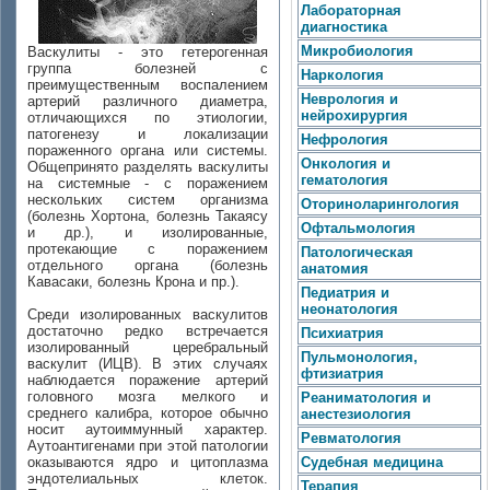
Лабораторная
диагностика
Микробиология
Васкулиты - это гетерогенная
группа болезней с
Наркология
преимущественным воспалением
Неврология и
артерий различного диаметра,
нейрохирургия
отличающихся по этиологии,
патогенезу и локализации
Нефрология
пораженного органа или системы.
Онкология и
Общепринято разделять васкулиты
гематология
на системные - с поражением
нескольких систем организма
Оториноларингология
(болезнь Хортона, болезнь Такаясу
Офтальмология
и др.), и изолированные,
протекающие с поражением
Патологическая
отдельного органа (болезнь
анатомия
Кавасаки, болезнь Крона и пр.).
Педиатрия и
неонатология
Среди изолированных васкулитов
достаточно редко встречается
Психиатрия
изолированный церебральный
Пульмонология,
васкулит (ИЦВ). В этих случаях
фтизиатрия
наблюдается поражение артерий
головного мозга мелкого и
Реаниматология и
среднего калибра, которое обычно
анестезиология
носит аутоиммунный характер.
Ревматология
Аутоантигенами при этой патологии
оказываются ядро и цитоплазма
Судебная медицина
эндотелиальных клеток.
Терапия