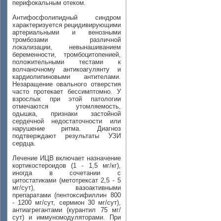
перифокальным отеком.
Антифосфолипидный синдром
характеризуется рецидивирующими
артериальными и венозными
тромбозами различной
локализации, невынашиванием
беременности, тромбоцитопенией,
положительными тестами к
волчаночному антикоагулянту и
кардиолипиновыми антителами.
Незаращение овального отверстия
часто протекает бессимптомно. У
взрослых при этой патологии
отмечаются утомляемость,
одышка, признаки застойной
сердечной недостаточности или
нарушение ритма. Диагноз
подтверждают результаты УЗИ
сердца.
Лечение ИЦВ включает назначение
кортикостероидов (1 - 1,5 мг/кг),
иногда в сочетании с
цитостатиками (метотрексат 2,5 - 5
мг/сут), вазоактивными
препаратами (пентоксифиллин 800
- 1200 мг/сут, сермион 30 мг/сут),
антиагрегантами (курантил 75 мг/
сут) и иммуномодуляторами. При