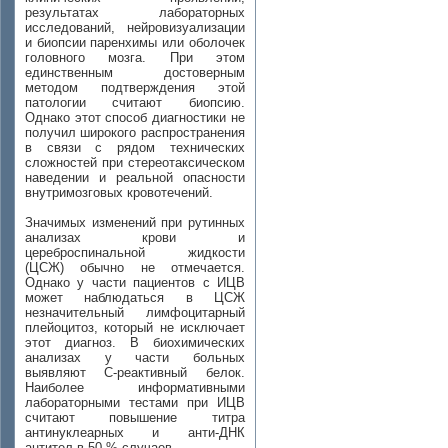
результатах лабораторных
исследований, нейровизуализации
и биопсии паренхимы или оболочек
головного мозга. При этом
единственным достоверным
методом подтверждения этой
патологии считают биопсию.
Однако этот способ диагностики не
получил широкого распространения
в связи с рядом технических
сложностей при стереотаксическом
наведении и реальной опасности
внутримозговых кровотечений.
Значимых изменений при рутинных
анализах крови и
цереброспинальной жидкости
(ЦСЖ) обычно не отмечается.
Однако у части пациентов с ИЦВ
может наблюдаться в ЦСЖ
незначительный лимфоцитарный
плейоцитоз, который не исключает
этот диагноз. В биохимических
анализах у части больных
выявляют С-реактивный белок.
Наиболее информативными
лабораторными тестами при ИЦВ
считают повышение титра
антинуклеарных и анти-ДНК
антител в 50 % случаев.