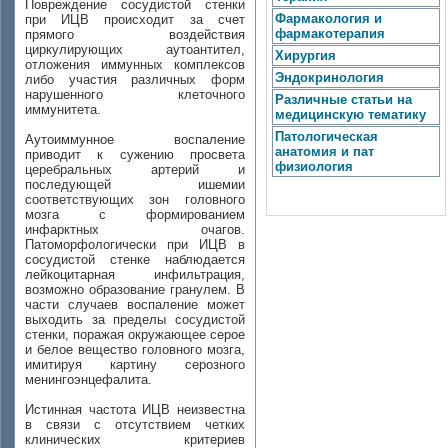
Повреждение сосудистой стенки
Фармакология и
при ИЦВ происходит за счет
фармакотерапия
прямого воздействия
циркулирующих аутоантител,
Хирургия
отложения иммунных комплексов
Эндокринология
либо участия различных форм
нарушенного клеточного
Различные статьи на
иммунитета.
медицинскую тематику
Патологическая
Аутоиммунное воспаление
анатомия и пат
приводит к сужению просвета
физиология
церебральных артерий и
последующей ишемии
соответствующих зон головного
мозга с формированием
инфарктных очагов.
Патоморфологически при ИЦВ в
сосудистой стенке наблюдается
лейкоцитарная инфильтрация,
возможно образование гранулем. В
части случаев воспаление может
выходить за пределы сосудистой
стенки, поражая окружающее серое
и белое вещество головного мозга,
имитируя картину серозного
менингоэнцефалита.
Истинная частота ИЦВ неизвестна
в связи с отсутствием четких
клинических критериев