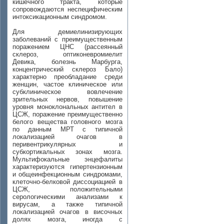
кишечного тракта, которые
сопровождаются неспецифическим
интоксикационным синдромом.
Для демиелинизирующих
заболеваний с преимущественным
поражением ЦНС (рассеянный
склероз, оптиконевромиелит
Девика, болезнь Марбурга,
концентрический склероз Бало)
характерно преобладание среди
женщин, частое клиническое или
субклиническое вовлечение
зрительных нервов, повышение
уровня моноклональных антител в
ЦСЖ, поражение преимущественно
белого вещества головного мозга
по данным МРТ с типичной
локализацией очагов в
перивентрикулярных и
субкортикальных зонах мозга.
Мультифокальные энцефалиты
характеризуются гипертензионным
и общеинфекционным синдромами,
клеточно-белковой диссоциацией в
ЦСЖ, положительными
серологическими анализами к
вирусам, а также типичной
локализацией очагов в височных
долях мозга, иногда с