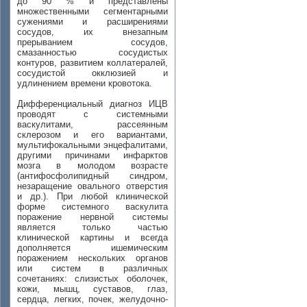
до 90 % и представлены
множественными сегментарными
сужениями и расширениями
сосудов, их внезапным
прерыванием сосудов,
смазанностью сосудистых
контуров, развитием коллатералей,
сосудистой окклюзией и
удлинением времени кровотока.
Дифференциальный диагноз ИЦВ
проводят с системными
васкулитами, рассеянным
склерозом и его вариантами,
мультифокальными энцефалитами,
другими причинами инфарктов
мозга в молодом возрасте
(антифосфолипидный синдром,
незаращение овального отверстия
и др.). При любой клинической
форме системного васкулита
поражение нервной системы
является только частью
клинической картины и всегда
дополняется ишемическим
поражением нескольких органов
или систем в различных
сочетаниях: слизистых оболочек,
кожи, мышц, суставов, глаз,
сердца, легких, почек, желудочно-