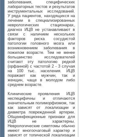
заболевания, специфических
лабораторных тестов и результатов
инструментальных исследований.
У ряда пациентов, находящихся на
лечении в специализированных
неврологических стационарах,
диагноз ИЦВ не устанавливают в
связи с наличием нескольких
факторов риска сосудистой
патологии головного мозга или
возникновением заболевания в
пожилом возрасте. Тем не менее
большинство исследователей
считают эту патологию редкой
(орфанной) с частотой 2 - 3 случая
на 100 тыс. населения. ИЦВ
поражает как мужчин, так и
женщин, чаще в молодом либо
среднем возрасте.
Клинические проявления ИЦВ
неспецифичны и отличаются
значительным полиморфизмом, так
как зависят от локализации и
диаметра поврежденной артерии.
Общеинфекционные признаки для
ИЦВ не характерны.
Неврологические симптомы обычно
имеют многоочаговый характер и
зависят от топической локализации