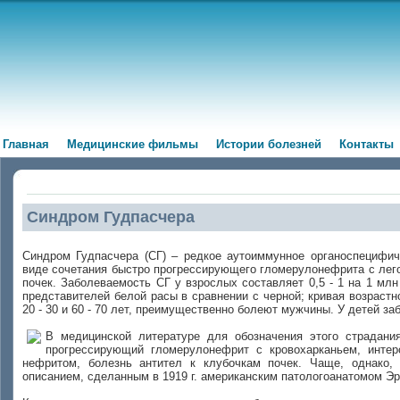
Главная
Медицинские фильмы
Истории болезней
Контакты
Синдром Гудпасчера
Синдром Гудпасчера (СГ) – редкое аутоиммунное органоспецифич
виде сочетания быстро прогрессирующего гломерулонефрита с лег
почек. Заболеваемость СГ у взрослых составляет 0,5 - 1 на 1 мл
представителей белой расы в сравнении с черной; кривая возраст
20 - 30 и 60 - 70 лет, преимущественно болеют мужчины. У детей з
В медицинской литературе для обозначения этого страдани
прогрессирующий гломерулонефрит с кровохарканьем, интер
нефритом, болезнь антител к клубочкам почек. Чаще, однако, 
описанием, сделанным в 1919 г. американским патологоанатомом Э