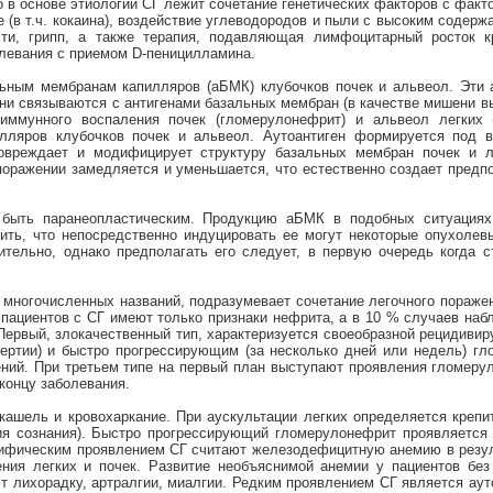
о в основе этиологии СГ лежит сочетание генетических факторов с факт
в т.ч. кокаина), воздействие углеводородов и пыли с высоким содерж
ти, грипп, а также терапия, подавляющая лимфоцитарный росток к
олевания с приемом D-пеницилламина.
льным мембранам капилляров (аБМК) клубочков почек и альвеол. Эти а
они связываются с антигенами базальных мембран (в качестве мишени в
ммунного воспаления почек (гломерулонефрит) и альвеол легких (
илляров клубочков почек и альвеол. Аутоантиген формируется под 
повреждает и модифицирует структуру базальных мембран почек и л
поражении замедляется и уменьшается, что естественно создает предп
 быть паранеопластическим. Продукцию аБМК в подобных ситуациях
чить, что непосредственно индуцировать ее могут некоторые опухолев
тельно, однако предполагать его следует, в первую очередь когда 
о многочисленных названий, подразумевает сочетание легочного пораж
 пациентов с СГ имеют только признаки нефрита, а в 10 % случаев на
 Первый, злокачественный тип, характеризуется своеобразной рецидиви
ертии) и быстро прогрессирующим (за несколько дней или недель) г
ений. При третьем типе на первый план выступают проявления гломеру
концу заболевания.
кашель и кровохаркание. При аускультации легких определяется креп
ия сознания). Быстро прогрессирующий гломерулонефрит проявляется
цифическим проявлением СГ считают железодефицитную анемию в резуль
ния легких и почек. Развитие необъяснимой анемии у пациентов без 
т лихорадку, артралгии, миалгии. Редким проявлением СГ является аут