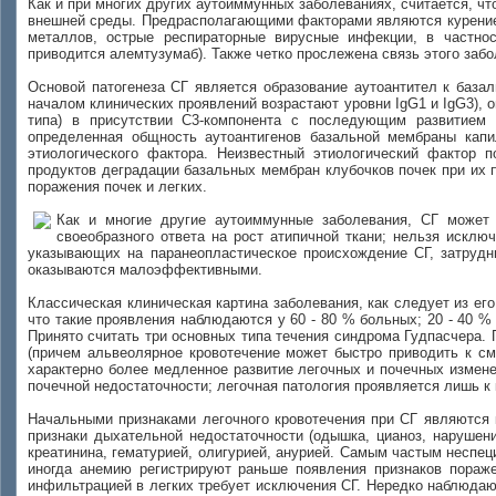
Как и при многих других аутоиммунных заболеваниях, считается, чт
внешней среды. Предрасполагающими факторами являются курение (
металлов, острые респираторные вирусные инфекции, в частнос
приводится алемтузумаб). Также четко прослежена связь этого заб
Основой патогенеза СГ является образование аутоантител к база
началом клинических проявлений возрастают уровни IgG1 и IgG3), 
типа) в присутствии С
3
-компонента с последующим развитием и
определенная общность аутоантигенов базальной мембраны кап
этиологического фактора. Неизвестный этиологический фактор 
продуктов деградации базальных мембран клубочков почек при их 
поражения почек и легких.
Как и многие другие аутоиммунные заболевания, СГ может
своеобразного ответа на рост атипичной ткани; нельзя исклю
указывающих на паранеопластическое происхождение СГ, затрудни
оказываются малоэффективными.
Классическая клиническая картина заболевания, как следует из ег
что такие проявления наблюдаются у 60 - 80 % больных; 20 - 40 %
Принято считать три основных типа течения синдрома Гудпасчера.
(причем альвеолярное кровотечение может быстро приводить к см
характерно более медленное развитие легочных и почечных измен
почечной недостаточности; легочная патология проявляется лишь к 
Начальными признаками легочного кровотечения при СГ являются 
признаки дыхательной недостаточности (одышка, цианоз, нарушен
креатинина, гематурией, олигурией, анурией. Самым частым неспе
иногда анемию регистрируют раньше появления признаков пораже
инфильтрацией в легких требует исключения СГ. Нередко наблюдаю