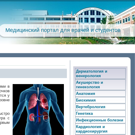
Медицинский портал для врачей и студентов
Дерматология и
венерология
Акушерство и
ями в
гинекология
очков
Анатомия
тся у
ровне
Биохимия
Вертебрология
ыстро
Генетика
ура с
Инфекционные болезни
ервым
Кардиология и
кардиохирургия