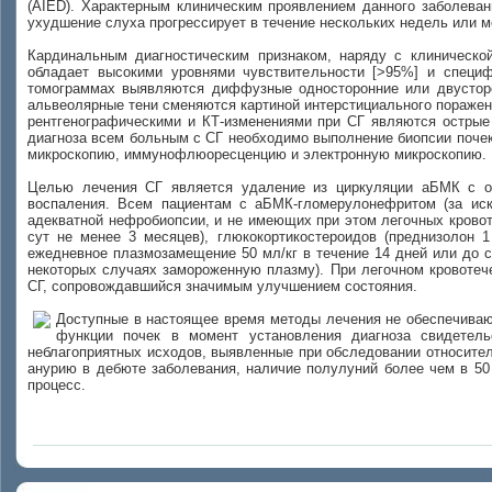
(AIED). Характерным клиническим проявлением данного заболева
ухудшение слуха прогрессирует в течение нескольких недель или м
Кардинальным диагностическим признаком, наряду с клиническо
обладает высокими уровнями чувствительности [>95%] и специ
томограммах выявляются диффузные односторонние или двусторо
альвеолярные тени сменяются картиной интерстициального пораже
рентгенографическими и КТ-изменениями при СГ являются острые
диагноза всем больным с СГ необходимо выполнение биопсии почек
микроскопию, иммунофлюоресценцию и электронную микроскопию.
Целью лечения СГ является удаление из циркуляции аБМК с о
воспаления. Всем пациентам с аБМК-гломерулонефритом (за ис
адекватной нефробиопсии, и не имеющих при этом легочных кровот
сут не менее 3 месяцев), глюкокортикостероидов (преднизолон 1
ежедневное плазмозамещение 50 мл/кг в течение 14 дней или до 
некоторых случаях замороженную плазму). При легочном кровоте
СГ, сопровождавшийся значимым улучшением состояния.
Доступные в настоящее время методы лечения не обеспечиваю
функции почек в момент установления диагноза свидетель
неблагоприятных исходов, выявленные при обследовании относител
анурию в дебюте заболевания, наличие полулуний более чем в 50
процесс.