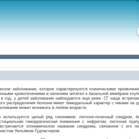
еское заболевание, которое характеризуется клиническими проявлени
очными кровотечениями и наличием антител к базальной мембране клуб
н в год, у детей заболевание наблюдается еще реже. СГ чаще встречае
ного распределения болезни имеет бимодальный характер с пиками на у
аболевание может возникать в любом возрасте.
я используется целый ряд синонимов: легочно-почечный синдром, б
стициальная геморрагическая пневмония с нефритом, легочная пурп
встречается эпонимическое название синдрома, связанное с его п
рнестом Уильямом Гудпасчером.