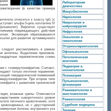
орами
Лабораторная
анием
диагностика
роветворения (в качестве примера
Микробиология
Наркология
нтитела относятся к классу IgG (с
Неврология и
ыступает альфа-3-цепь коллагена IV
нейрохирургия
альвеолит). Вероятно существует
влиянием повреждающего действия
Нефрология
егких. Экскрекция образовавшихся
Онкология и
осылки для развития аутоиммунного
гематология
Оториноларингология
 следует рассматривать в рамках
Офтальмология
ые антигены. Выделение признаков,
стандартные терапевтические схемы
Патологическая
анатомия
Педиатрия и
ения с гломерулонефритом. Считают,
неонатология
блюдают только легочное поражение.
рующей геморрагической пневмонией
Психиатрия
ломерулонефритом. При втором типе
Пульмонология,
лонефрита с развитием хронической
фтизиатрия
Реаниматология и
итация, влажные хрипы. Отмечаются
анестезиология
 нарастанием сывороточного уровня
Ревматология
тате легочного кровотечения, хотя
Судебная медицина
кровохарканья, но с двусторонней
оиммунная болезнь внутреннего уха
Терапия