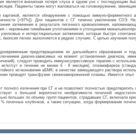
ния является внезапная потеря слуха в одном ухе с последующим быс
есяцев. Пациенты также могут жаловаться на головокружение, звенящи
й картиной, является обнаружение с помощью иммуно-ферментного 
фичности [>97%]). Для пациентов с СГ типично увеличение СОЭ. На
нние затемнения в результате легочного кровоизлияния, напоминающ
ния – неровными линейными уплотнениями и утолщением межальвеоляр
 узелковые и интерстициальные затемнения, которые быстро спонтанн
, биопсия легких выполняется в редких случаях. С целью изучения пол
дновременным предотвращением их дальнейшего образования и под
ключением диализ-зависимых на момент установления диагноза, им
ечений), следует проводить иммуносупрессивную терапию с использова
 мг/кг/сут в течение не менее 6 - 9 месяцев), плазмафереза (стан
стойкого исчезновения аБМК; в качестве замещающего раствора испол
чении проводят трансфузию свежезамороженной плазмы. Имеется опыт 
т полного излечения при СГ и не позволяют полностью предотвратить
ствует о большой вероятности необратимости почечной недостато
ьно больших по объему групп пациентов, страдавших СГ, включали креа
 % почечных клубочков, а также ситуацию, когда формирование почеч