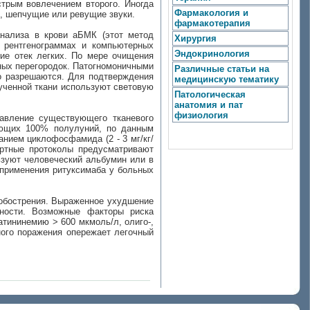
трым вовлечением второго. Иногда
Фармакология и
е, шепчущие или ревущие звуки.
фармакотерапия
анализа в крови аБМК (этот метод
Хирургия
 рентгенограммах и компьютерных
Эндокринология
ие отек легких. По мере очищения
ных перегородок. Патогномоничными
Различные статьи на
о разрешаются. Для подтверждения
медицинскую тематику
ученной ткани используют световую
Патологическая
анатомия и пат
физиология
авление существующего тканевого
еющих 100% полулуний, по данным
нием циклофосфамида (2 - 3 мг/кг/
дартные протоколы предусматривают
ьзуют человеческий альбумин или в
применения ритуксимаба у больных
 обострения. Выраженное ухудшение
чности. Возможные факторы риска
тининемию > 600 мкмоль/л, олиго-,
ного поражения опережает легочный