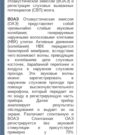
отоакустической эмиссии (ВОАЭ) и
регистрация слуховых вызванных
потенциалов (СВП) мозга.
ВОАЭ
. Отоакустическая эмиссия
(ОАЭ) представляет собой
чрезвычайно слабые звуковые
колебания, генерируемые
наружными волосковыми клетками
(НВК) улитки. Активные движения
(колебания) НВК передаются
базилярной мембране, вследствие
чего возникают волны, приводящие
к колебаниям цепи слуховых
косточек, барабанной перепонки и
воздуха в наружном слуховом
проходе. Эти звуковые волны
можно зарегистрировать в
наружном слуховом проходе при
помощи высокочувствительного
микрофона, который передает их
по зонду в регистрирующую часть
прибора. Далее прибор
анализирует результаты
обследования и выдает их на
экране. Различают спонтанную и
ВОАЭ. Спонтанная ОАЭ
регистрируется без звуковой
стимуляции и присутствует
примерно у 70%