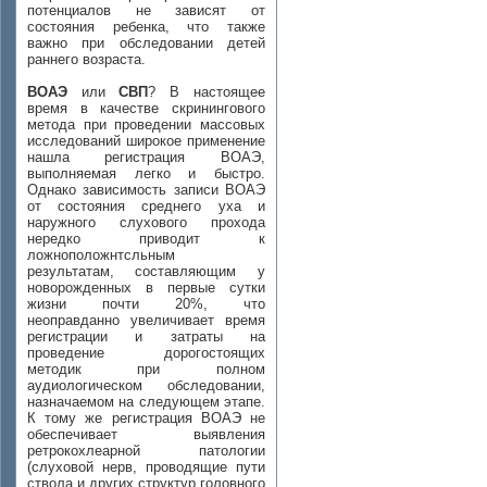
потенциалов не зависят от
состояния ребенка, что также
важно при обследовании детей
раннего возраста.
ВОАЭ
или
СВП
? В настоящее
время в качестве скринингового
метода при проведении массовых
исследований широкое применение
нашла регистрация ВОАЭ,
выполняемая легко и быстро.
Однако зависимость записи ВОАЭ
от состояния среднего уха и
наружного слухового прохода
нередко приводит к
ложноположнтсльным
результатам, составляющим у
новорожденных в первые сутки
жизни почти 20%, что
неоправданно увеличивает время
регистрации и затраты на
проведение дорогостоящих
методик при полном
аудиологическом обследовании,
назначаемом на следующем этапе.
К тому же регистрация ВОАЭ не
обеспечивает выявления
ретрокохлеарной патологии
(слуховой нерв, проводящие пути
ствола и других структур головного