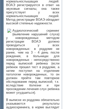
нормальнослышащих людей.
ВОАЭ регистрируется в ответ на
звуковые сигналы, она также
присутствует у всех
нормальнослышащих людей.
Метод регистрации ВОАЭ обладает
высокой степенью надежности.
Аудиологический скрининг
(выявление нарушений слуха)
у новорожденных методом
регистрации ВОАЭ должно
проводиться у всех
новорожденных: в роддоме не
ранее, чем на 3 - 4 день после
рождения, в больницах для
новорожденных - непосредственно
перед выпиской ребенка (если
ребенок прошел тест в роддоме, а
затем поступил на отделение
патологии новорожденных, то он
должен пройти там повторное
обследование перед выпиской, т.к.
вследствие болезни и при
прохождении лечения слух ребенка
может ухудшиться).
В выписке из роддома обязательно
указываются результаты
аудиоскрининга, в норме выглядит