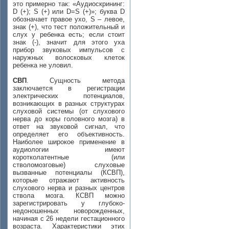
это примерно так: «Аудиоскрининг:
D (+); S (+) или D=S (+)»; буква D
обозначает правое ухо, S – левое,
знак (+), что тест положительный и
слух у ребенка есть; если стоит
знак (-), значит для этого уха
прибор звуковых импульсов с
наружных волосковых клеток
ребенка не уловил.
СВП
. Сущность метода
заключается в регистрации
электрических потенциалов,
возникающих в разных структурах
слуховой системы (от слухового
нерва до коры головного мозга) в
ответ на звуковой сигнал, что
определяет его объективность.
Наиболее широкое применение в
аудиологии имеют
коротколатентные (или
стволомозговые) слуховые
вызванные потенциалы (КСВП),
которые отражают активность
слухового нерва и разных центров
ствола мозга. КСВП можно
зарегистрировать у глубоко-
недоношенных новорожденных,
начиная с 26 недели гестационного
возраста. Характеристики этих