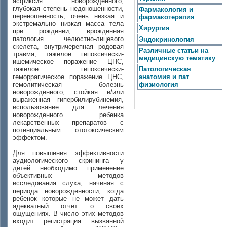
асфиксия новорожденного,
глубокая степень недоношенности,
Фармакология и
переношенность, очень низкая и
фармакотерапия
экстремально низкая масса тела
Хирургия
при рождении, врожденная
патология челюстно-лицевого
Эндокринология
скелета, внутричерепная родовая
Различные статьи на
травма, тяжелое гипоксически-
медицинскую тематику
ишемическое поражение ЦНС,
тяжелое гипоксически-
Патологическая
геморрагическое поражение ЦНС,
анатомия и пат
гемолитическая болезнь
физиология
новорожденного, стойкая и/или
выраженная гипербилирубинемия,
использование для лечения
новорожденного ребенка
лекарственных препаратов с
потенциальным ототоксическим
эффектом.
Для повышения эффективности
аудиологического скрининга у
детей необходимо применение
объективных методов
исследования слуха, начиная с
периода новорожденности, когда
ребенок которые не может дать
адекватный отчет о своих
ощущениях. В число этих методов
входит регистрация вызванной