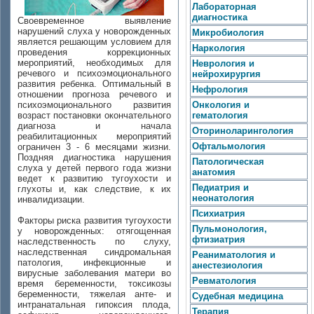
Лабораторная
диагностика
Своевременное выявление
нарушений слуха у новорожденных
Микробиология
является решающим условием для
Наркология
проведения коррекционных
мероприятий, необходимых для
Неврология и
речевого и психоэмоционального
нейрохирургия
развития ребенка. Оптимальный в
Нефрология
отношении прогноза речевого и
психоэмоционального развития
Онкология и
возраст постановки окончательного
гематология
диагноза и начала
Оториноларингология
реабилитационных мероприятий
Офтальмология
ограничен 3 - 6 месяцами жизни.
Поздняя диагностика нарушения
Патологическая
слуха у детей первого года жизни
анатомия
ведет к развитию тугоухости и
Педиатрия и
глухоты и, как следствие, к их
неонатология
инвалидизации.
Психиатрия
Факторы риска развития тугоухости
Пульмонология,
у новорожденных: отягощенная
фтизиатрия
наследственность по слуху,
наследственная синдромальная
Реаниматология и
патология, инфекционные и
анестезиология
вирусные заболевания матери во
Ревматология
время беременности, токсикозы
беременности, тяжелая анте- и
Судебная медицина
интранатальная гипоксия плода,
Терапия