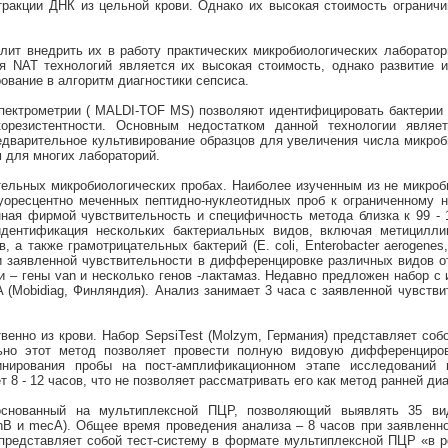
акции ДНК из цельной крови. Однако их высокая стоимость ограничи
лит внедрить их в работу практических микробиологических лаборатор
я NAT технологий является их высокая стоимость, однако развитие и
ование в алгоритм диагностики сепсиса.
пектрометрии ( MALDI-TOF MS) позволяют идентифицировать бактерии
орезистентности. Основным недостатком данной технологии являе
едварительное культивирование образцов для увеличения числа микробн
 для многих лабораторий.
ельных микробиологических пробах. Наиболее изученным из не микроб
уоресцентно меченных пептидно-нуклеотидных проб к ограниченному 
нная фирмой чувствительность и специфичность метода близка к 99 - 
дентификация нескольких бактериальных видов, включая метицилли
а также грамотрицательных бактерий (E. coli, Enterobacter aerogenes,
ри заявленной чувствительности в дифференцировке различных видов о
и – гены van и несколько генов -лактамаз. Недавно предложен набор с
A (Mobidiag, Финляндия). Анализ занимает 3 часа с заявленной чувст
енно из крови. Набор SepsiTest (Molzym, Германия) представляет соб
ьно этот метод позволяет провести полную видовую дифференциро
инирования пробы на пост-амплификационном этапе исследований
т 8 - 12 часов, что не позволяет рассматривать его как метод ранней ди
основанный на мультиплексной ПЦР, позволяющий выявлять 35 ви
anВ и mecA). Общее время проведения анализа – 8 часов при заявленн
), представляет собой тест-систему в формате мультиплексной ПЦР «в