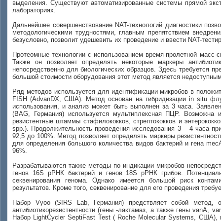
выделения. Существуют автоматизированные системы прямой экстр
лабораториях.
Дальнейшее совершенствование NAT-технологий диагностики позво
методологическими трудностями, главным препятствием внедрени
безусловно, позволит удешевить их проведение и ввести NAT-тестир
Протеомные технологии с использованием время-пролетной масс-с
Также он позволяет определять некоторые маркеры антибиотик
непосредственно для биологических образцов. Здесь требуется пр
большой стоимости оборудования этот метод является недоступным
Ряд методов используется для идентификации микробов в положит
FISH (AdvanDX, США). Метод основан на гибридизации in situ фл
использования, и анализ может быть выполнен за 3 часа. Заявле
(BAG, Германия) используется мультиплексная ПЦР. Возможна и
резистентные штаммы стафилококков, стрептококков и энтерококков, 
spp.). Продолжительность проведения исследования 3 – 4 часа п
92,5 до 100%. Метод позволяет определять маркеры резистентност
для определения большого количества видов бактерий и гена mec
96%.
Разрабатываются также методы по индикации микробов непосредств
генов 16S рРНК бактерий и генов 18S рРНК грибов. Потенциал
секвенирования генома. Однако имеется большой риск контам
результатов. Кроме того, секвенирование для его проведения требуе
Набор Vyoo (SIRS Lab, Германия) предствляет собой метод, 
антибиотикорезистентности (гены -лактамаз, а также гены vanА, v
Набор LightCycler SeptiFast Test ( Roche Molecular Systems, США