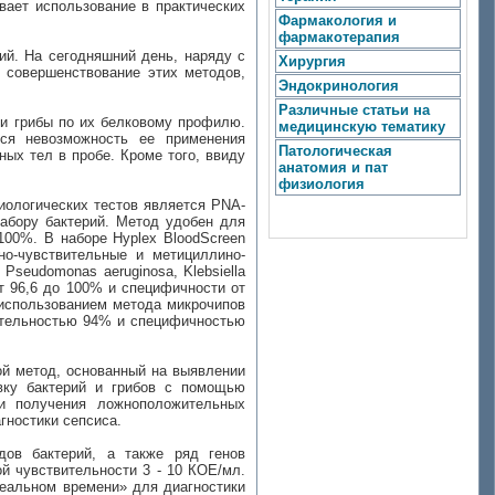
вает использование в практических
Фармакология и
фармакотерапия
ий. На сегодняшний день, наряду с
Хирургия
 совершенствование этих методов,
Эндокринология
Различные статьи на
 и грибы по их белковому профилю.
медицинскую тематику
тся невозможность ее применения
Патологическая
ых тел в пробе. Кроме того, ввиду
анатомия и пат
физиология
иологических тестов является PNA-
набору бактерий. Метод удобен для
100%. В наборе Hyplex BloodScreen
но-чувствительные и метициллино-
 Pseudomonas aeruginosa, Klebsiella
т 96,6 до 100% и специфичности от
 использованием метода микрочипов
вительностью 94% и специфичностью
ой метод, основанный на выявлении
вку бактерий и грибов с помощью
 и получения ложноположительных
агностики сепсиса.
дов бактерий, а также ряд генов
ой чувствительности 3 - 10 КОЕ/мл.
 реальном времени» для диагностики