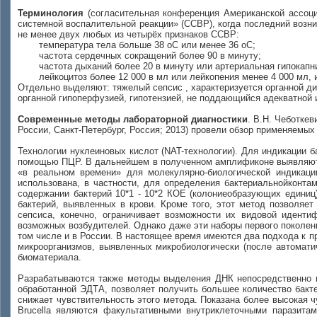
Терминология
(согласительная конференция Американской ассоци
системной воспалительной реакции» (ССВР), когда последний возни
не менее двух любых из четырёх признаков ССВР:
температура тела больше 38 оС или менее 36 оС;
частота сердечных сокращений более 90 в минуту;
частота дыханий более 20 в минуту или артериальная гипокапни
лейкоцитоз более 12 000 в мл или лейкопения менее 4 000 мл
Отдельно выделяют: тяжелый сепсис , характеризуется органной ди
органной гипоперфузией, гипотензией, не поддающийся адекватной 
Современные методы лабораторной диагностики
. В.Н. Чеботке
России, Санкт-Петербург, Россия; 2013) провели обзор применяемы
Технологии нуклеиновых кислот (NAT-технологии). Для индикации б
помощью ПЦР. В дальнейшем в полученном амплификоне выявляют у
«в реальном времени» для молекулярно-биологической индикаци
использована, в частности, для определения бактериальнойконта
содержании бактерий 10*1 - 10*2 КОЕ (колониеобразующих единиц
бактерий, выявленных в крови. Кроме того, этот метод позволяе
сепсиса, конечно, ограничивает возможности их видовой иден
возможных возбудителей. Однако даже эти наборы первого поколен
том числе и в России. В настоящее время имеются два подхода к 
микроорганизмов, выявленных микробиологически (после автомати
биоматериала.
Разрабатываются также методы выделения ДНК непосредственно из
обработанной ЭДТА, позволяет получить большее количество бакт
снижает чувствительность этого метода. Показана более высокая ч
Brucella являются факультативными внутриклеточными паразитам