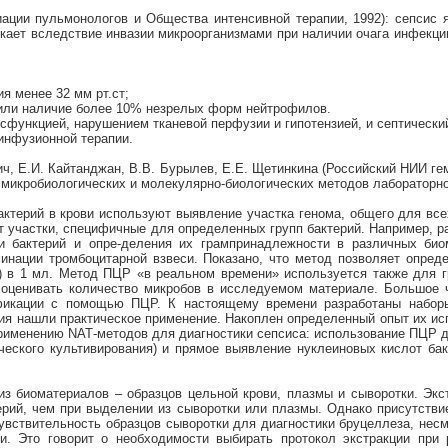
ации пульмонологов и Общества интенсивной терапии, 1992): сепсис 
кает вследствие инвазии микроорганизмами при наличии очага инфекци
я менее 32 мм рт.ст;
, или наличие более 10% незрелых форм нейтрофилов.
сфункцией, нарушением тканевой перфузии и гипотензией, и септический
инфузионной терапии.
вич, Е.И. Кайтанджан, В.В. Бурылев, Е.Е. Щетинкина (Российский НИИ 
х микробиологических и молекулярно-биологических методов лабораторно
актерий в крови используют выявление участка генома, общего для все
частки, специфичные для определенных групп бактерий. Например, р
и бактерий и опре-деления их грампринадлежности в различных би
минации тромбоцитарной взвеси. Показано, что метод позволяет опре
) в 1 мл. Метод ПЦР «в реальном времени» используется также для 
т оценивать количество микробов в исследуемом материале. Большое
тификации с помощью ПЦР. К настоящему времени разработаны набор
ия нашли практическое применение. Накоплен определенный опыт их исп
применению NАТ-методов для диагностики сепсиса: использование ПЦР 
ческого культивирования) и прямое выявление нуклеиновых кислот бак
 биоматериалов – образцов цельной крови, плазмы и сыворотки. Экст
ерий, чем при выделении из сыворотки или плазмы. Однако присутстви
увствительность образцов сыворотки для диагностики бруцеллеза, несм
и. Это говорит о необходимости выбирать протокол экстракции при 