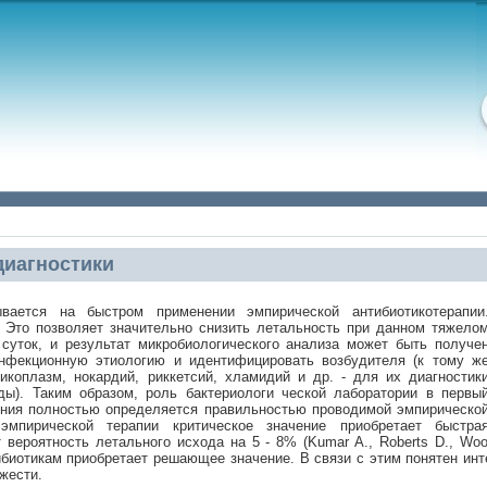
диагностики
вается на быстром применении эмпирической антибиотикотерапии
 Это позволяет значительно снизить летальность при данном тяжело
суток, и результат микробиологического анализа может быть получе
нфекционную этиологию и идентифицировать возбудителя (к тому ж
коплазм, нокардий, риккетсий, хламидий и др. - для их диагностик
ды). Таким образом, роль бактериологи ческой лаборатории в первы
чения полностью определяется правильностью проводимой эмпирическо
эмпирической терапии критическое значение приобретает быстра
вероятность летального исхода на 5 - 8% (Kumar A., Roberts D., Wood 
биотикам приобретает решающее значение. В связи с этим понятен инт
жести.