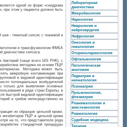
Лабораторная
является одной из форм «синдрома
диагностика
и, при этом у пациента должно быть
Микробиология
Наркология
Неврология и
нейрохирургия
 шок - тяжелый сепсис с тканевой и
Нефрология
Онкология и
гематология
гематологии и трансфузиологии ФМБА
й диагностики сепсиса.
Оториноларингология
Офтальмология
х бактерий (чаще всего 16S РНК), с
азработана методика на основе ПЦР
Патологическая
оматериалах. Методика может быть
анатомия
делять микробную контаминацию при
Педиатрия и
групповой и видовой идентификации
неонатология
 число потенциальных возбудителей
ы только для выявления основных
Психиатрия
ользования в ряде стран Европы, в
Пульмонология,
для быстрой видовой идентификации
фтизиатрия
терий и грибов непосредственно из
Реаниматология и
анестезиология
ракция из образцов цельной крови,
Ревматология
е ингибиторов ПЦР в цельной крови
Судебная медицина
отря на то, что представители рода
разработке стандартной процедуры
Терапия