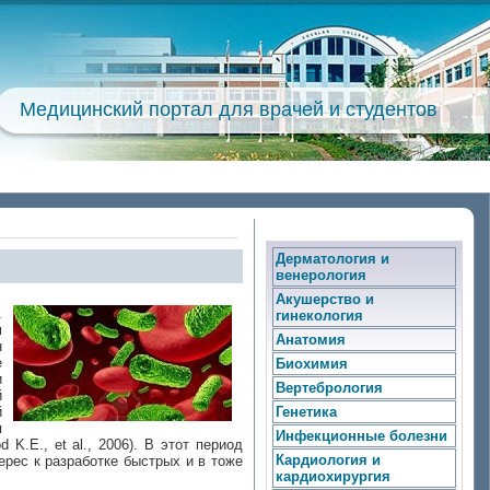
Медицинский портал для врачей и студентов
Дерматология и
венерология
Акушерство и
.
гинекология
м
Анатомия
н
е
Биохимия
и
Вертебрология
й
й
Генетика
я
Инфекционные болезни
K.E., et al., 2006). В этот период
Кардиология и
ерес к разработке быстрых и в тоже
кардиохирургия