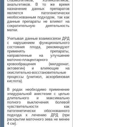
спазмолитиков, холинолитиков,
анальгетиков. В то же время
назначение данных препаратов
является патогенетически
необоснованным подходом, так как
данные препараты не влияют на
сократительную деятельность
матки.
Учитывая данные взаимосвязи ДРД
с нарушением функционального
состояния плода, рекомендуют
применять препараты,
направленные на улучшение
маточно-плацентарного
кровообращения (милдронат,
актовегин) и влияющие на
окислительно-восстановительные
процессы (унитиол, аскорбиновая
кислота).
В родах необходимо применение
эпидуральной анестезии с целью
длительного и максимально
полного выключения болевой
чувствительности как
патогенетически обоснованного
подхода к лечению ДРД (при
раскрытии маточного зева не менее
4 см).