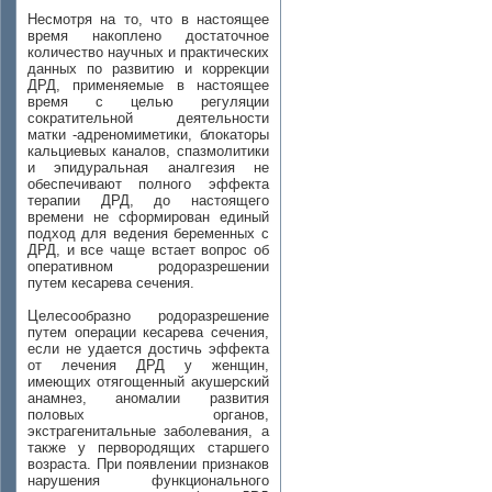
Несмотря на то, что в настоящее
время накоплено достаточное
количество научных и практических
данных по развитию и коррекции
ДРД, применяемые в настоящее
время с целью регуляции
сократительной деятельности
матки -адреномиметики, блокаторы
кальциевых каналов, спазмолитики
и эпидуральная аналгезия не
обеспечивают полного эффекта
терапии ДРД, до настоящего
времени не сформирован единый
подход для ведения беременных с
ДРД, и все чаще встает вопрос об
оперативном родоразрешении
путем кесарева сечения.
Целесообразно родоразрешение
путем операции кесарева сечения,
если не удается достичь эффекта
от лечения ДРД у женщин,
имеющих отягощенный акушерский
анамнез, аномалии развития
половых органов,
экстрагенитальные заболевания, а
также у первородящих старшего
возраста. При появлении признаков
нарушения функционального