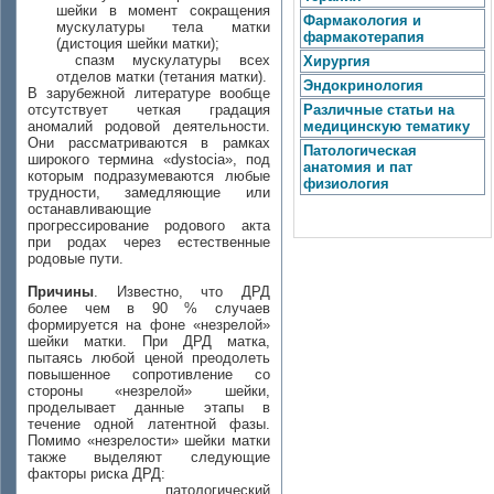
шейки в момент сокращения
Фармакология и
мускулатуры тела матки
фармакотерапия
(дистоция шейки матки);
спазм мускулатуры всех
Хирургия
отделов матки (тетания матки).
Эндокринология
В зарубежной литературе вообще
отсутствует четкая градация
Различные статьи на
аномалий родовой деятельности.
медицинскую тематику
Они рассматриваются в рамках
Патологическая
широкого термина «dystocia», под
анатомия и пат
которым подразумеваются любые
физиология
трудности, замедляющие или
останавливающие
прогрессирование родового акта
при родах через естественные
родовые пути.
Причины
. Известно, что ДРД
более чем в 90 % случаев
формируется на фоне «незрелой»
шейки матки. При ДРД матка,
пытаясь любой ценой преодолеть
повышенное сопротивление со
стороны «незрелой» шейки,
проделывает данные этапы в
течение одной латентной фазы.
Помимо «незрелости» шейки матки
также выделяют следующие
факторы риска ДРД:
патологический