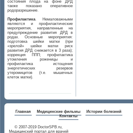
состояния плода на фоне ДРД
также показано оперативное
родоразрешение.
Профилактика
. Немаловажными
являются и профилактические
мероприятия, направленные на
предупреждение развития ДРД в
родах. Основные мероприятия:
подготовка шейки матки (при
«зрелой» шейки матки риск
развития ДРД снижается в 3 раза);
коррекция ППП; профилактика
утомления роженицы и
профилактика истощения
энергетических резервов
утеромицитов (т.е. мышечных
клеток матки).
Главная
Медицинские фильмы
Истории болезней
Контакты
© 2007-2019 DoctorSPB.ru,
Медицинский портал для врачей