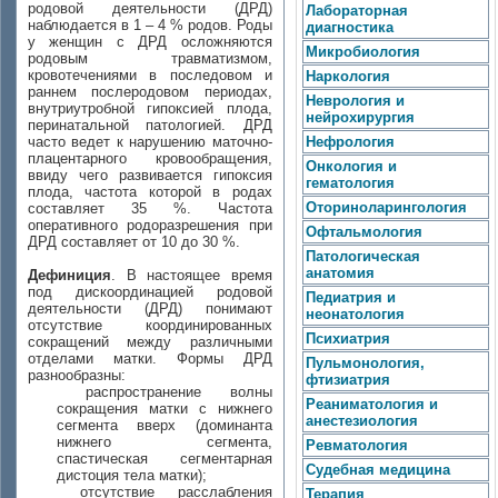
родовой деятельности (ДРД)
Лабораторная
наблюдается в 1 – 4 % родов. Роды
диагностика
у женщин с ДРД осложняются
Микробиология
родовым травматизмом,
кровотечениями в последовом и
Наркология
раннем послеродовом периодах,
Неврология и
внутриутробной гипоксией плода,
нейрохирургия
перинатальной патологией. ДРД
часто ведет к нарушению маточно-
Нефрология
плацентарного кровообращения,
Онкология и
ввиду чего развивается гипоксия
гематология
плода, частота которой в родах
Оториноларингология
составляет 35 %. Частота
оперативного родоразрешения при
Офтальмология
ДРД составляет от 10 до 30 %.
Патологическая
анатомия
Дефиниция
. В настоящее время
под дискоординацией родовой
Педиатрия и
деятельности (ДРД) понимают
неонатология
отсутствие координированных
Психиатрия
сокращений между различными
отделами матки. Формы ДРД
Пульмонология,
разнообразны:
фтизиатрия
распространение волны
Реаниматология и
сокращения матки с нижнего
анестезиология
сегмента вверх (доминанта
нижнего сегмента,
Ревматология
спастическая сегментарная
Судебная медицина
дистоция тела матки);
отсутствие расслабления
Терапия