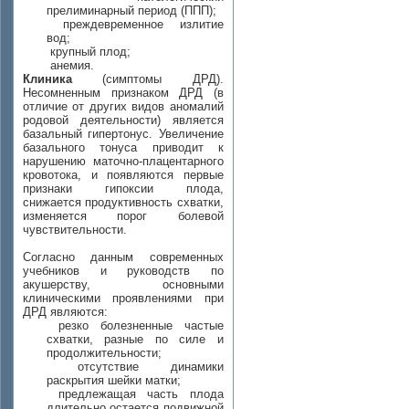
прелиминарный период (ППП);
преждевременное излитие
вод;
крупный плод;
анемия.
Клиника
(симптомы ДРД).
Несомненным признаком ДРД (в
отличие от других видов аномалий
родовой деятельности) является
базальный гипертонус. Увеличение
базального тонуса приводит к
нарушению маточно-плацентарного
кровотока, и появляются первые
признаки гипоксии плода,
снижается продуктивность схватки,
изменяется порог болевой
чувствительности.
Согласно данным современных
учебников и руководств по
акушерству, основными
клиническими проявлениями при
ДРД являются:
резко болезненные частые
схватки, разные по силе и
продолжительности;
отсутствие динамики
раскрытия шейки матки;
предлежащая часть плода
длительно остается подвижной