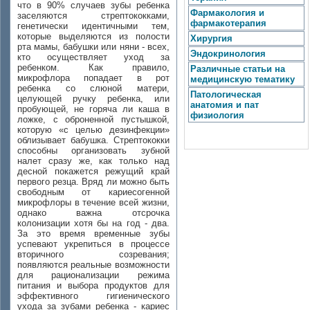
что в 90% случаев зубы ребенка
Фармакология и
заселяются стрептококками,
фармакотерапия
генетически идентичными тем,
которые выделяются из полости
Хирургия
рта мамы, бабушки или няни - всех,
Эндокринология
кто осуществляет уход за
ребенком. Как правило,
Различные статьи на
микрофлора попадает в рот
медицинскую тематику
ребенка со слюной матери,
Патологическая
целующей ручку ребенка, или
анатомия и пат
пробующей, не горяча ли каша в
физиология
ложке, с оброненной пустышкой,
которую «с целью дезинфекции»
облизывает бабушка. Стрептококки
способны организовать зубной
налет сразу же, как только над
десной покажется режущий край
первого резца. Вряд ли можно быть
свободным от кариесогенной
микрофлоры в течение всей жизни,
однако важна отсрочка
колонизации хотя бы на год - два.
За это время временные зубы
успевают укрепиться в процессе
вторичного созревания;
появляются реальные возможности
для рационализации режима
питания и выбора продуктов для
эффективного гигиенического
ухода за зубами ребенка - кариес