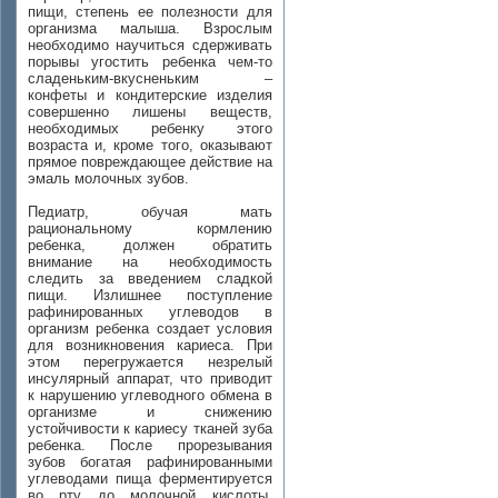
пищи, степень ее полезности для
организма малыша. Взрослым
необходимо научиться сдерживать
порывы угостить ребенка чем-то
сладеньким-вкусненьким –
конфеты и кондитерские изделия
совершенно лишены веществ,
необходимых ребенку этого
возраста и, кроме того, оказывают
прямое повреждающее действие на
эмаль молочных зубов.
Педиатр, обучая мать
рациональному кормлению
ребенка, должен обратить
внимание на необходимость
следить за введением сладкой
пищи. Излишнее поступление
рафинированных углеводов в
организм ребенка создает условия
для возникновения кариеса. При
этом перегружается незрелый
инсулярный аппарат, что приводит
к нарушению углеводного обмена в
организме и снижению
устойчивости к кариесу тканей зуба
ребенка. После прорезывания
зубов богатая рафинированными
углеводами пища ферментируется
во рту до молочной кислоты,