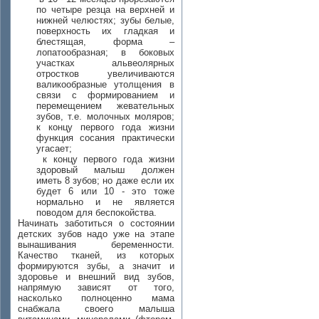
по четыре резца на верхней и
нижней челюстях; зубы белые,
поверхность их гладкая и
блестящая, форма –
лопатообразная; в боковых
участках альвеолярных
отростков увеличиваются
валикообразные утолщения в
связи с формированием и
перемещением жевательных
зубов, т.е. молочных моляров;
к концу первого года жизни
функция сосания практически
угасает;
к концу первого года жизни
здоровый малыш должен
иметь 8 зубов; но даже если их
будет 6 или 10 - это тоже
нормально и не является
поводом для беспокойства.
Начинать заботиться о состоянии
детских зубов надо уже на этапе
вынашивания беременности.
Качество тканей, из которых
формируются зубы, а значит и
здоровье и внешний вид зубов,
напрямую зависят от того,
насколько полноценно мама
снабжала своего малыша