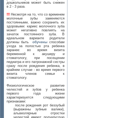
дошкольников может быть снижен
в 2 - 3 раза.
!!!
Несмотря на то, что со временем
молочные зубы заменяются
постоянными, важно сохранить их
здоровыми: кариес молочного зуба
может негативно повлиять на
зачаток постоянного зуба. В
идеальном варианте родители
должны быть
обучены
способам
ухода за полостью рта ребенка
заранее: во время визита
беременной к акушеру и
стоматологу, при посещении
педиатра и его патронажной сестры
сразу после рождения ребенка, в
крайнем случае - во время первого
визита членов семьи к
стоматологу.
Физиологическое развитие
челюстей и зубов у ребенка
первого года жизни
характеризуется следующими
признаками:
после рождения рот беззубый
(выражены зубные валики),
альвеолярные отростки
челюстей имеют полукруглую