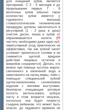
для очищения зубов, является
протирание. С 3 - 4 месяцев и до
прорезывания первых 7 - 8
молочных зубов (обычно такое
количество зубов имеется у
годовалого малыша)
стоматологические гигиенические
процедуры должны заключаться в
регулярной (1 - 2 раза в день)
очистке десен, языка и зубов от
образовавшегося
налета
(
!!!
чистить необходимо даже один зуб;
нерегулярный уход практически не
эффективен, так как зубной налет
успевает пропитаться солями и не
снимается щеткой, вредное
действие пищевых остатков и
микробов сохраняется). Делать это
можно при помощи кусочка марли,
смоченного в кипяченой воде и
намотанного на палец мамы, либо с
помощью специальной зубной
щетки-напалечника - силиконовое
изделие с мягкими выступами,
безопасно очищающее ротовую
полость (использовать зубную
пасту в этом возрасте ненужно,
поскольку она будет попросту
съедена ребенком, что может быть
опасно; до недавнего времени не