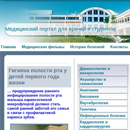
Медицинский портал для врачей и студентов
Главная
Медицинские фильмы
Истории болезней
Контакты
Дерматология и
Гигиена полости рта у
венерология
детей первого года
Акушерство и
жизни
гинекология
Анатомия
… предупреждение раннего
инфицирования полости рта
Биохимия
малыша кариесогенной
Вертебрология
микрофлорой должно стать
самой ранней заботой его семьи
Генетика
в связи с профилактикой
Инфекционные болезни
кариеса зубов.
Кардиология и
кардиохирургия