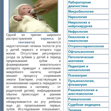
Лабораторная
диагностика
Микробиология
Наркология
Неврология и
нейрохирургия
Нефрология
Одной из причин широкого
Онкология и
распространения
кариеса
(и
гематология
гингивита
) является
недостаточная гигиена полости рта
Оториноларингология
у детей первого и второго года
Офтальмология
жизни. Отсутствие регулярного
ухода за зубами у детей в период
Патологическая
прорезывания зубов и
анатомия
формирования жевательного
Педиатрия и
аппарата приводит к накоплению
неонатология
микробного налета, который
Психиатрия
мешает процессу созревания
эмали. Бактерии, участвующие в
Пульмонология,
возникновении кариеса передаются
фтизиатрия
от человека к человеку - от
Реаниматология и
родителей детям), инфицирование
анестезиология
обычно происходит в раннем
возрасте, зачастую
Ревматология
обнаруживаются во рту ребенка
Судебная медицина
еще до прорезывания первых
зубов. Исследования показывают,
Терапия