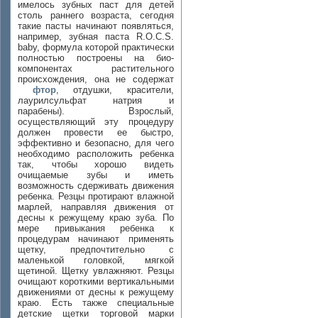
имелось зубных паст для детей
столь раннего возраста, сегодня
такие пасты начинают появляться,
например, зубная паста R.O.C.S.
baby, формула которой практически
полностью построены на био-
компонентах растительного
происхождения, она не содержат
фтор
, отдушки, красители,
лаурилсульфат натрия и
парабены). Взрослый,
осуществляющий эту процедуру
должен провести ее быстро,
эффективно и безопасно, для чего
необходимо расположить ребенка
так, чтобы хорошо видеть
очищаемые зубы и иметь
возможность сдерживать движения
ребенка. Резцы протирают влажной
марлей, направляя движения от
десны к режущему краю зуба. По
мере привыкания ребенка к
процедурам начинают применять
щетку, предпочтительно с
маленькой головкой, мягкой
щетиной. Щетку увлажняют. Резцы
очищают короткими вертикальными
движениями от десны к режущему
краю. Есть также специальные
детские щетки торговой марки