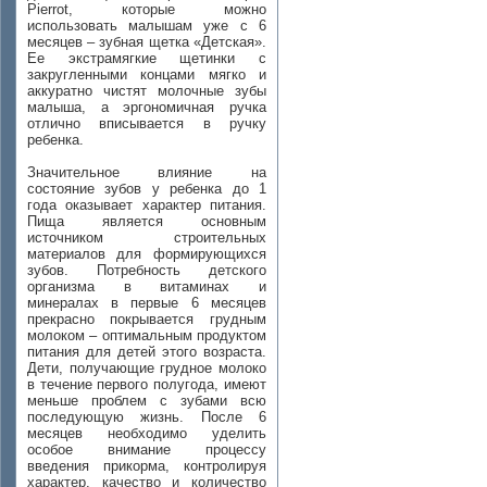
Pierrot, которые можно
использовать малышам уже с 6
месяцев – зубная щетка «Детская».
Ее экстрамягкие щетинки с
закругленными концами мягко и
аккуратно чистят молочные зубы
малыша, а эргономичная ручка
отлично вписывается в ручку
ребенка.
Значительное влияние на
состояние зубов у ребенка до 1
года оказывает характер питания.
Пища является основным
источником строительных
материалов для формирующихся
зубов. Потребность детского
организма в витаминах и
минералах в первые 6 месяцев
прекрасно покрывается грудным
молоком – оптимальным продуктом
питания для детей этого возраста.
Дети, получающие грудное молоко
в течение первого полугода, имеют
меньше проблем с зубами всю
последующую жизнь. После 6
месяцев необходимо уделить
особое внимание процессу
введения прикорма, контролируя
характер, качество и количество