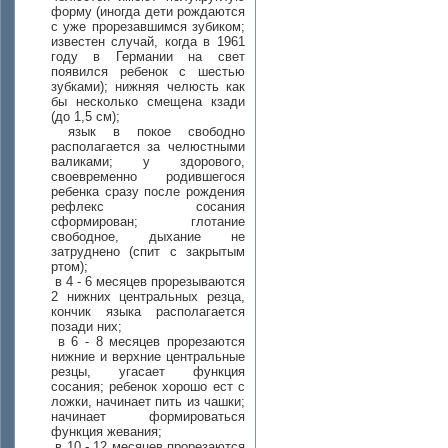
форму (иногда дети рождаются
с уже прорезавшимся зубиком;
известен случай, когда в 1961
году в Германии на свет
появился ребенок с шестью
зубками); нижняя челюсть как
бы несколько смещена кзади
(до 1,5 см);
язык в покое свободно
располагается за челюстными
валиками; у здорового,
своевременно родившегося
ребенка сразу после рождения
рефлекс сосания
сформирован; глотание
свободное, дыхание не
затруднено (спит с закрытым
ртом);
в 4 - 6 месяцев прорезываются
2 нижних центральных резца,
кончик языка располагается
позади них;
в 6 - 8 месяцев прорезаются
нижние и верхние центральные
резцы, угасает функция
сосания; ребенок хорошо ест с
ложки, начинает пить из чашки;
начинает формироваться
функция жевания;
в 10 - 12 месяцев прорезаются