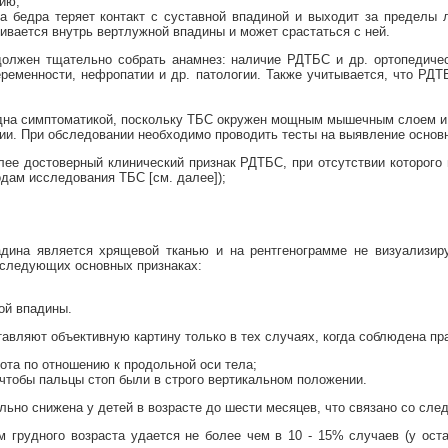
ию;
а бедра теряет контакт с суставной впадиной и выходит за пределы 
чивается внутрь вертлужной впадины и может срастаться с ней.
олжен тщательно собрать анамнез: наличие РДТБС и др. ортопедичес
еременности, нефропатии и др. патологии. Также учитывается, что РДТ
дна симптоматикой, поскольку ТБС окружен мощным мышечным слоем и 
ии. При обследовании необходимо проводить тесты на выявление осно
ее достоверный клинический признак РДТБС, при отсутствии которого 
дам исследования ТБС [см. далее]);
дина является хрящевой тканью и на рентгенограмме не визуализир
а следующих основных признаках:
ой впадины.
тавляют объективную картину только в тех случаях, когда соблюдена пр
ота по отношению к продольной оси тела;
чтобы пальцы стоп были в строго вертикальном положении.
ельно снижена у детей в возрасте до шести месяцев, что связано со сл
 грудного возраста удается не более чем в 10 - 15% случаев (у ост