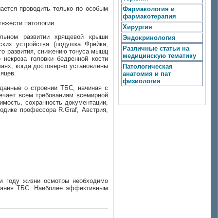
ается проводить только по особым
Фармакология и
фармакотерапия
тяжести патологии.
Хирургия
ельном развитии хрящевой крыши
Эндокринология
ских устройства (подушка Фрейка,
Различные статьи на
ного развития, снижению тонуса мышц
медицинскую тематику
 некроза головки бедренной кости
чаях, когда достоверно установлены
Патологическая
яцев.
анатомия и пат
физиология
данные о строении ТБС, начиная с
вечает всем требованиям всемирной
имость, сохранность документации,
дике профессора R.Graf, Австрия,
м году жизни осмотры необходимо
ования ТБС. Наиболее эффективным