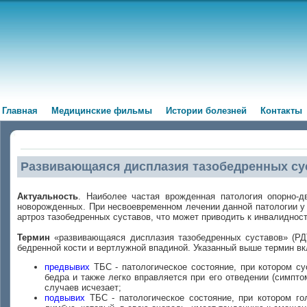
Главная
Медицинские фильмы
Истории болезней
Контакты
Развивающаяся дисплазия тазобедренных сус
Актуальность
. Наиболее частая врожденная патология опорно-
новорожденных. При несвоевременном лечении данной патологии у
артроз тазобедренных суставов, что может приводить к инвалидност
Термин
«развивающаяся дисплазия тазобедренных суставов» (РД
бедренной кости и вертлужной впадиной. Указанный выше термин вк
предвывих
ТБС - патологическое состояние, при котором су
бедра и также легко вправляется при его отведении (симпто
случаев исчезает;
подвывих
ТБС - патологическое состояние, при котором го