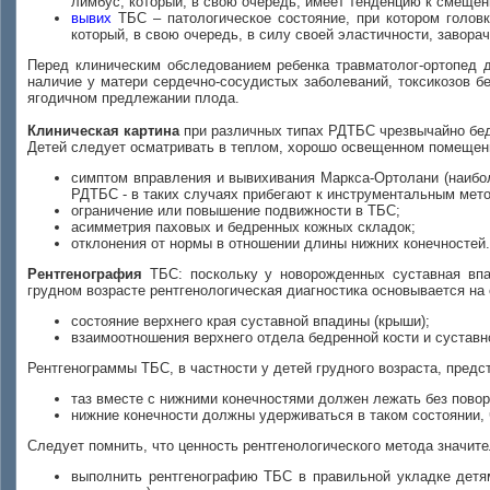
лимбус, который, в свою очередь, имеет тенденцию к смещен
вывих
ТБС – патологическое состояние, при котором головк
который, в свою очередь, в силу своей эластичности, завора
Перед клиническим обследованием ребенка травматолог-ортопед д
наличие у матери сердечно-сосудистых заболеваний, токсикозов б
ягодичном предлежании плода.
Клиническая картина
при различных типах РДТБС чрезвычайно бе
Детей следует осматривать в теплом, хорошо освещенном помещен
симптом вправления и вывихивания Маркса-Ортолани (наибол
РДТБС - в таких случаях прибегают к инструментальным мето
ограничение или повышение подвижности в ТБС;
асимметрия паховых и бедренных кожных складок;
отклонения от нормы в отношении длины нижних конечностей.
Рентгенография
ТБС: поскольку у новорожденных суставная впа
грудном возрасте рентгенологическая диагностика основывается н
состояние верхнего края суставной впадины (крыши);
взаимоотношения верхнего отдела бедренной кости и суставн
Рентгенограммы ТБС, в частности у детей грудного возраста, предс
таз вместе с нижними конечностями должен лежать без повор
нижние конечности должны удерживаться в таком состоянии, 
Следует помнить, что ценность рентгенологического метода значит
выполнить рентгенографию ТБС в правильной укладке детям