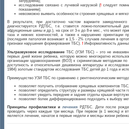
затруднена);
исследование связано с лучевой нагрузкой (
!
следует помни
показаниям);
невозможно выявить особенности строения хрящевых и мягкот
В результате, при достаточно частом варианте замедленног
диагностируется РДТБС, т.е. ставится ложно-положительный ди
абдукционные шины и др.), на срок от 3-х до 8-и мес., что может п
таза и нижних конечностей, а также к нарушению ориентации п
(последняя патология возникает в 1,5 - 2% случаев лечения в орт
признаки нарушения формирования ТБС).
!
Информативность данных 
Ультразвуковое исследование
ТБС (УЗИ ТБС) – это не инвазивна
первых дней жизни ребенка, которую можно многократно использо
организации здравоохранения (ВОЗ) к скрининговым методикам по 
доступность и относительная дешевизна аппаратуры и исследова
1984) золотым стандартом исследования ТБС детей до 1 года и испо
Преимущество УЗИ ТБС по сравнению с рентгенологическим метод
позволяет получить отображение хрящевых компонентов ТБС,
позволяет определить структуру и размеры хрящевой части г
позволяет увидеть передние и задние отделы крыши вертлужн
позволяет более дифференцированно подходить к выбору ме
Принципы профилактики и
лечения
РДТБС. Дети после рожден
проводить через каждые три месяца. При первом (в 1 месяц) и 
является лечение, начатое в первые недели и месяцы жизни ребенк