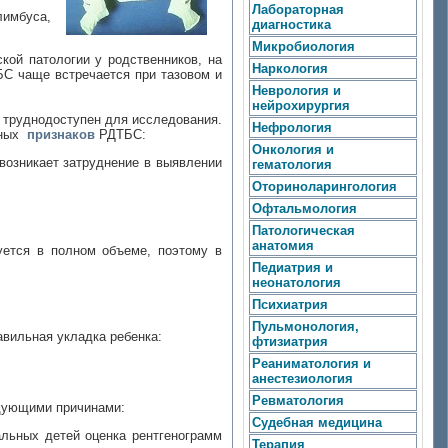
Лабораторная
лимбуса,
диагностика
Микробиология
кой патологии у родственников, на
Наркология
БС чаще встречается при тазовом и
Неврология и
нейрохирургия
труднодоступен для исследования.
Нефрология
вных
признаков
РДТБС:
Онкология и
возникает затруднение в выявлении
гематология
Оториноларингология
Офтальмология
Патологическая
анатомия
уется в полном объеме, поэтому в
Педиатрия и
неонатология
Психиатрия
Пульмонология,
авильная укладка ребенка:
фтизиатрия
Реаниматология и
анестезиология
Ревматология
едующими причинами:
Судебная медицина
альных детей оценка рентгенограмм
Терапия