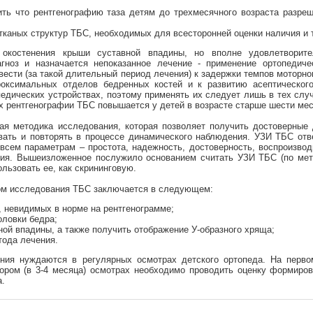
ть что рентгенографию таза детям до трехмесячного возраста разреш
каных структур ТБС, необходимых для всесторонней оценки наличия и 
о окостенения крыши суставной впадины, но вполне удовлетворит
агноз и назначается непоказанное лечение - применение ортопедиче
ривести (за такой длительный период лечения) к задержки темпов мотор
роксимальных отделов бедренных костей и к развитию асептического
опедических устройствах, поэтому применять их следует лишь в тех слу
рентгенографии ТБС повышается у детей в возрасте старше шести мес
я методика исследования, которая позволяет получить достоверные 
вать и повторять в процессе динамического наблюдения. УЗИ ТБС от
всем параметрам – простота, надежность, достоверность, воспроизвод
ния. Вышеизложенное послужило основанием считать УЗИ ТБС (по мето
льзовать ее, как скрининговую.
ом исследования ТБС заключается в следующем:
 невидимых в норме на рентгенограмме;
оловки бедра;
ой впадины, а также получить отображение У-образного хряща;
тода лечения.
ия нуждаются в регулярных осмотрах детского ортопеда. На перво
втором (в 3-4 месяца) осмотрах необходимо проводить оценку формир
а.