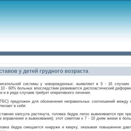
тавов у детей грудного возраста
двигательной системы у новорожденных: выявляют в 5 - 16 случаях
 10 - 60% больных впоследствии развивается диспластический дефор
и и в ряде случаев требует оперативного лечения.
ТБС) предложен для обозначения неправильных соотношений между 
лючает в себя:
ставная капсула растянута, головка бедра легко вывихивается при пр
м вправления и вывихивания); этот симптом к 7 - 10 дням жизни в бол
ловка бедра смещается кнаружи и кверху, оказывая повышенное дав