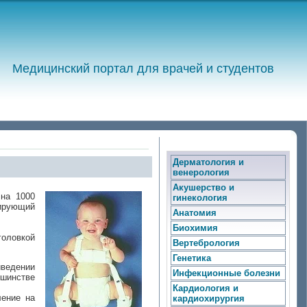
Медицинский портал для врачей и студентов
Дерматология и
венерология
Акушерство и
 на 1000
гинекология
мирующий
Анатомия
Биохимия
головкой
Вертебрология
Генетика
иведении
Инфекционные болезни
ьшинстве
Кардиология и
ление на
кардиохирургия