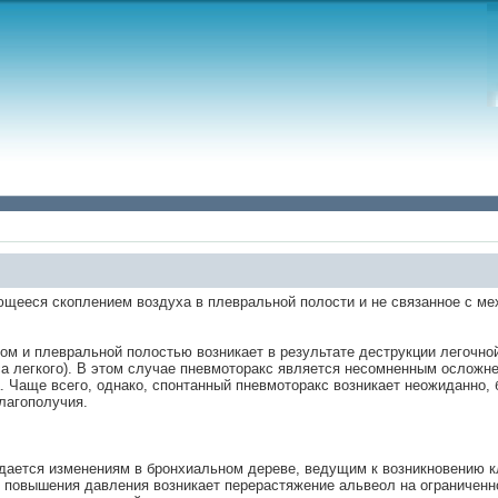
щееся скоплением воздуха в плевральной полости и не связанное с м
м и плевральной полостью возникает в результате деструкции легочной
а легкого). В этом случае пневмоторакс является несомненным осложне
 Чаще всего, однако, спонтанный пневмоторакс возникает неожиданно, 
лагополучия.
идается изменениям в бронхиальном дереве, ведущим к возникновению 
 повышения давления возникает перерастяжение альвеол на ограниченно