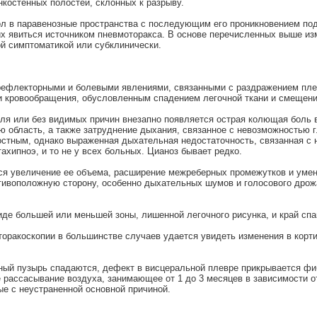
костенных полостей, склонных к разрыву.
л в паравенозные пространства с последующим его проникновением по
 явиться источником пневмоторакса. В основе перечисленных выше изм
й симптоматикой или субклинически.
 рефлекторными и болевыми явлениями, связанными с раздражением пле
и кровообращения, обусловленным спадением легочной ткани и смещени
ля или без видимых причин внезапно появляется острая колющая боль в
 область, а также затруднение дыхания, связанное с невозможностью г
остным, однако выраженная дыхательная недостаточность, связанная с
ахипноэ, и то не у всех больных. Цианоз бывает редко.
тся увеличение ее объема, расширение межреберных промежутков и уме
отивоположную сторону, особенно дыхательных шумов и голосового дро
иде большей или меньшей зоны, лишенной легочного рисунка, и край спа
торакоскопии в большинстве случаев удается увидеть изменения в корт
ный пузырь спадаются, дефект в висцеральной плевре прикрывается ф
 рассасывание воздуха, занимающее от 1 до 3 месяцев в зависимости от
е с неустраненной основной причиной.