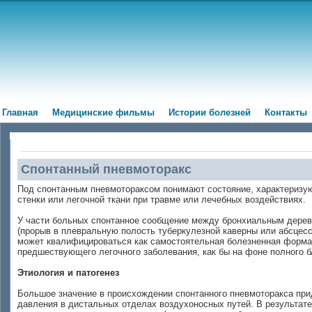
Главная
Медицинские фильмы
Истории болезней
Контакты
Спонтанный пневмоторакс
Под спонтанным пневмотораксом понимают состояние, характеризую
стенки или легочной ткани при травме или лечебных воздействиях.
У части больных спонтанное сообщение между бронхиальным дерево
(прорыв в плевральную полость туберкулезной каверны или абсцесс
может квалифицироваться как самостоятельная болезненная форма.
предшествующего легочного заболевания, как бы на фоне полного б
Этиология и патогенез
Большое значение в происхождении спонтанного пневмоторакса пр
давления в дистальных отделах воздухоносных путей. В результате