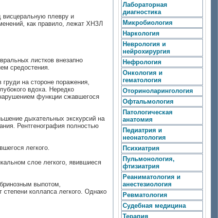
Лабораторная
диагностика
д висцеральную плевру и
Микробиология
енений, как правило, лежат ХНЗЛ
Наркология
Неврология и
нейрохирургия
вральных листков внезапно
Нефрология
ем средостения.
Онкология и
гематология
 груди на стороне поражения,
лубокого вдоха. Нередко
Оториноларингология
 нарушением функции сжавшегося
Офтальмология
Патологическая
ньшение дыхательных экскурсий на
анатомия
жания. Рентгенография полностью
Педиатрия и
неонатология
вшегося легкого.
Психиатрия
Пульмонология,
икальном слое легкого, явившиеся
фтизиатрия
Реаниматология и
ибринозным выпотом,
анестезиология
 степени коллапса легкого. Однако
Ревматология
Судебная медицина
Терапия