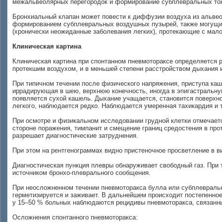
межальвеолярных перегородок и формирование субплевральных тон
Бронхиальный клапан может повести к диффузии воздуха из альвео
формированием субплевральных воздушных пузырей, также могущих
(хронически неожиданные заболевания легких), протекающие с мало
Клиническая картина
Клиническая картина при спонтанном пневмотораксе определяется
протекшим воздухом, и в меньшей степени расстройством дыхания 
При типичном течении после физического напряжения, приступа каш
иррадирующая в шею, верхнюю конечность, иногда в эпигастральную
появляется сухой кашель. Дыхание учащается, становится поверхн
легкого, наблюдается редко. Наблюдается умеренная тахикардия и т
При осмотре и физикальном исследовании грудной клетки отмечае
стороне поражения, тимпанит и смещение границ средостения в пр
разрешает диагностические затруднения.
При этом на рентгенограммах видно пристеночное просветление в в
Диагностическая пункция плевры обнаруживает свободный газ. При 
источником бронхо-плеврального сообщения.
При неосложненном течении пневмоторакса булла или субплевраль
герметизируется и заживает. В дальнейшем происходит постепенное
у 15–50 % больных наблюдаются рецидивы пневмоторакса, связанны
Осложнения спонтанного пневмоторакса: