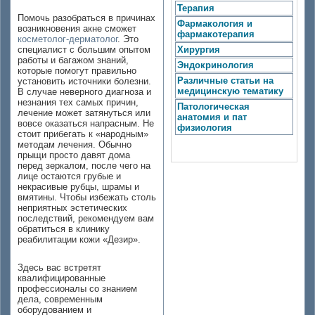
Терапия
Помочь разобраться в причинах
Фармакология и
возникновения акне сможет
фармакотерапия
косметолог-дерматолог
. Это
специалист с большим опытом
Хирургия
работы и багажом знаний,
Эндокринология
которые помогут правильно
Различные статьи на
установить источники болезни.
медицинскую тематику
В случае неверного диагноза и
незнания тех самых причин,
Патологическая
лечение может затянуться или
анатомия и пат
вовсе оказаться напрасным. Не
физиология
стоит прибегать к «народным»
методам лечения. Обычно
прыщи просто давят дома
перед зеркалом, после чего на
лице остаются грубые и
некрасивые рубцы, шрамы и
вмятины. Чтобы избежать столь
неприятных эстетических
последствий, рекомендуем вам
обратиться в клинику
реабилитации кожи «Дезир».
Здесь вас встретят
квалифицированные
профессионалы со знанием
дела, современным
оборудованием и