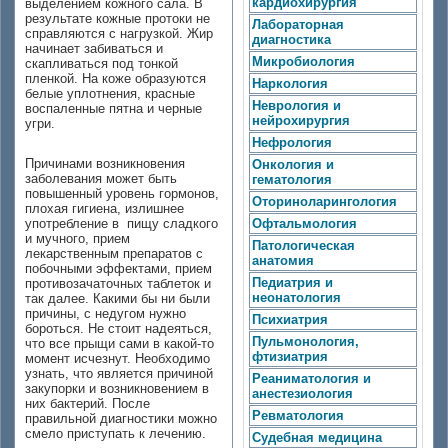
кардиохирургия
выделением кожного сала. В
результате кожные протоки не
Лабораторная
справляются с нагрузкой. Жир
диагностика
начинает забиваться и
Микробиология
скапливаться под тонкой
пленкой. На коже образуются
Наркология
белые уплотнения, красные
Неврология и
воспаленные пятна и черные
нейрохирургия
угри.
Нефрология
Причинами возникновения
Онкология и
заболевания может быть
гематология
повышенный уровень гормонов,
Оториноларингология
плохая гигиена, излишнее
употребление в пищу сладкого
Офтальмология
и мучного, прием
Патологическая
лекарственным препаратов с
анатомия
побочными эффектами, прием
Педиатрия и
противозачаточных таблеток и
неонатология
так далее. Какими бы ни были
причины, с недугом нужно
Психиатрия
бороться. Не стоит надеяться,
Пульмонология,
что все прыщи сами в какой-то
фтизиатрия
момент исчезнут. Необходимо
узнать, что является причиной
Реаниматология и
закупорки и возникновением в
анестезиология
них бактерий. После
Ревматология
правильной диагностики можно
смело приступать к лечению.
Судебная медицина